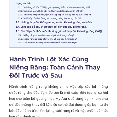
trạng cụ thể
1.2.1.
Với răng hô vẩu: Tái lập góc nghiêng thần thánh và nụ cười tự nhiên
1.2.2.
Với răng móm khớp cắn ngược: Tạm biệt gương mặt lưỡi cày
1.2.3.
Với răng khấp khểnh, lệch lạc: Sắp xếp lại trật tự cho nụ cười rạng rỡ
1.2.4.
Với khớp cắn hở: Đóng lại khoảng trống, tìm lại sự cân đối
1.3.
Những thay đổi không mong muốn khi niềng răng sai cách
1.4.
Làm sao để duy trì sự thay đổi tích cực sau niềng răng?
1.5.
Giải đáp các thắc mắc thường gặp về thay đổi khi niềng răng (FAQ)
1.5.1.
Niềng răng có làm hóp má, hóp thái dương không?
1.5.2.
Niềng răng có giúp cằm V-line và mũi cao hơn không?
1.5.3.
Mất bao lâu để thấy được sự thay đổi trên khuôn mặt?
Hành Trình Lột Xác Cùng
Niềng Răng: Toàn Cảnh Thay
Đổi Trước và Sau
Hành trình niềng răng không chỉ là việc sắp xếp lại những
chiếc răng cho đều đặn, đó còn là một cuộc kiến tạo lại sự hài
hòa cho toàn bộ gương mặt. My Auris sẽ cùng bạn khám phá
chi tiết những thay đổi kỳ diệu có thể đạt được, giúp bạn tự tin
bắt đầu hành trình tìm lại nụ cười rạng rỡ và một phiên bản tốt
hơn của chính mình.