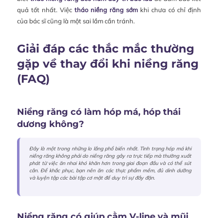
quả tốt nhất. Việc
tháo niềng răng sớm
khi chưa có chỉ định
của bác sĩ cũng là một sai lầm cần tránh.
Giải đáp các thắc mắc thường
gặp về thay đổi khi niềng răng
(FAQ)
Niềng răng có làm hóp má, hóp thái
dương không?
Đây là một trong những lo lắng phổ biến nhất. Tình trạng hóp má khi
niềng răng không phải do niềng răng gây ra trực tiếp mà thường xuất
phát từ việc ăn nhai khó khăn hơn trong giai đoạn đầu và có thể sút
cân. Để khắc phục, bạn nên ăn các thực phẩm mềm, đủ dinh dưỡng
và luyện tập các bài tập cơ mặt để duy trì sự đầy đặn.
Niềng răng có giúp cằm V-line và mũi