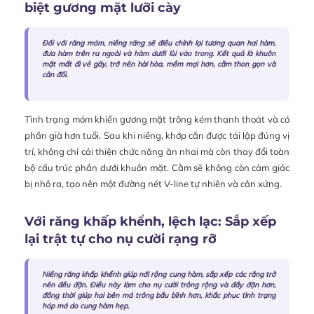
biệt gương mặt lưỡi cày
Đối với răng móm, niềng răng sẽ điều chỉnh lại tương quan hai hàm,
đưa hàm trên ra ngoài và hàm dưới lùi vào trong. Kết quả là khuôn
mặt mất đi vẻ gãy, trở nên hài hòa, mềm mại hơn, cằm thon gọn và
cân đối.
Tình trạng móm khiến gương mặt trông kém thanh thoát và có
phần già hơn tuổi. Sau khi niềng, khớp cắn được tái lập đúng vị
trí, không chỉ cải thiện chức năng ăn nhai mà còn thay đổi toàn
bộ cấu trúc phần dưới khuôn mặt. Cằm sẽ không còn cảm giác
bị nhô ra, tạo nên một đường nét V-line tự nhiên và cân xứng.
Với răng khấp khểnh, lệch lạc: Sắp xếp
lại trật tự cho nụ cười rạng rỡ
Niềng răng khấp khểnh giúp nới rộng cung hàm, sắp xếp các răng trở
nên đều đặn. Điều này làm cho nụ cười trông rộng và đầy đặn hơn,
đồng thời giúp hai bên má trông bầu bĩnh hơn, khắc phục tình trạng
hóp má do cung hàm hẹp.