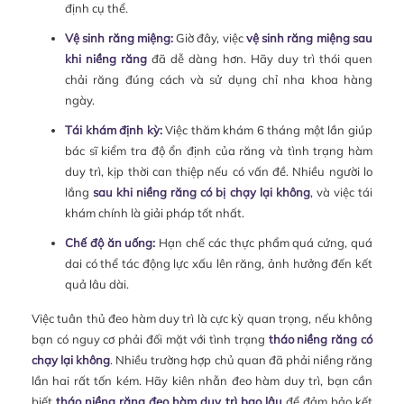
định cụ thể.
Vệ sinh răng miệng:
Giờ đây, việc
vệ sinh răng miệng sau
khi niềng răng
đã dễ dàng hơn. Hãy duy trì thói quen
chải răng đúng cách và sử dụng chỉ nha khoa hàng
ngày.
Tái khám định kỳ:
Việc thăm khám 6 tháng một lần giúp
bác sĩ kiểm tra độ ổn định của răng và tình trạng hàm
duy trì, kịp thời can thiệp nếu có vấn đề. Nhiều người lo
lắng
sau khi niềng răng có bị chạy lại không
, và việc tái
khám chính là giải pháp tốt nhất.
Chế độ ăn uống:
Hạn chế các thực phẩm quá cứng, quá
dai có thể tác động lực xấu lên răng, ảnh hưởng đến kết
quả lâu dài.
Việc tuân thủ đeo hàm duy trì là cực kỳ quan trọng, nếu không
bạn có nguy cơ phải đối mặt với tình trạng
tháo niềng răng có
chạy lại không
. Nhiều trường hợp chủ quan đã phải niềng răng
lần hai rất tốn kém. Hãy kiên nhẫn đeo hàm duy trì, bạn cần
biết
tháo niềng răng đeo hàm duy trì bao lâu
để đảm bảo kết