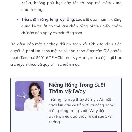
khí cụ không phù hợp gây tổn thương mô mềm xung
quanh răng.
Tiêu chân răng, lung lay răng:
Lực siết quá mạnh, không
đúng kỹ thuật có thể làm chân răng bị tiêu biến, thậm
chí dẫn đến nguy cơ mất răng sớm.
Để đảm bảo một sự thay đổi an toàn và tích cực, điều tiên
quyết là phải lựa chọn một cơ sở nha khoa được cấp Giấy phép
hoạt động bởi Sở Y tế TP.HCM như My Auris, nơi có đội ngũ bác
sĩ chuyên khoa và quy trình chuẩn mực.
Niềng Răng Trong Suốt
Thẩm Mỹ iWay
Trải nghiệm sự thay đổi nụ cười một
cách kín đáo và tiện lợi với công nghệ
niềng răng trong suốt iWay độc
quyền, hiệu quả thấy rõ chỉ sau 3-9
tháng.