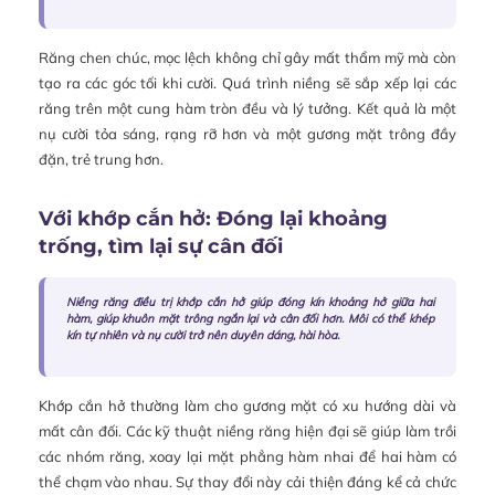
Răng chen chúc, mọc lệch không chỉ gây mất thẩm mỹ mà còn
tạo ra các góc tối khi cười. Quá trình niềng sẽ sắp xếp lại các
răng trên một cung hàm tròn đều và lý tưởng. Kết quả là một
nụ cười tỏa sáng, rạng rỡ hơn và một gương mặt trông đầy
đặn, trẻ trung hơn.
Với khớp cắn hở: Đóng lại khoảng
trống, tìm lại sự cân đối
Niềng răng điều trị khớp cắn hở giúp đóng kín khoảng hở giữa hai
hàm, giúp khuôn mặt trông ngắn lại và cân đối hơn. Môi có thể khép
kín tự nhiên và nụ cười trở nên duyên dáng, hài hòa.
Khớp cắn hở thường làm cho gương mặt có xu hướng dài và
mất cân đối. Các kỹ thuật niềng răng hiện đại sẽ giúp làm trồi
các nhóm răng, xoay lại mặt phẳng hàm nhai để hai hàm có
thể chạm vào nhau. Sự thay đổi này cải thiện đáng kể cả chức