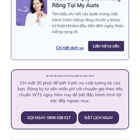
Răng Tại My Auris
Tìm hiểu chi tiết các bước trong một
hành trình niềng răng chuẩn y khoa,
từ thăm khám đầu tiên đến ngày tháo
niềng rạng rỡ.
Liên hệ tư vấn
Chi tiết dịch vụ
Bạn Đã Sẵn Sàng Cho Sự Thay Đổi Của Chính Mình?
Chỉ mất 30 phút để biết trước nụ cười tương lai của
bạn. Đăng ký tư vấn miễn phí với chuyên gia theo tiêu
chuẩn WTS ngay hôm nay để bắt đầu hành trình lột
xác đầy ngoạn mục.
GỌI NGAY: 0906 038 017
ĐẶT LỊCH NGAY