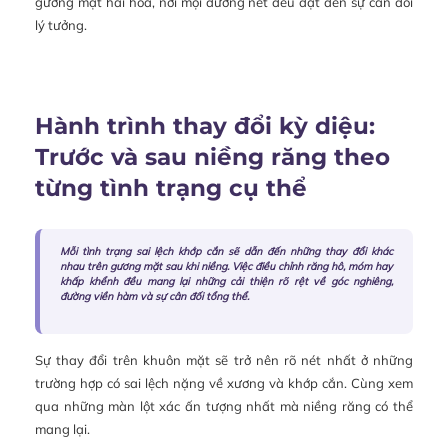
gương mặt hài hòa, nơi mọi đường nét đều đạt đến sự cân đối
lý tưởng.
Hành trình thay đổi kỳ diệu:
Trước và sau niềng răng theo
từng tình trạng cụ thể
Mỗi tình trạng sai lệch khớp cắn sẽ dẫn đến những thay đổi khác
nhau trên gương mặt sau khi niềng. Việc điều chỉnh răng hô, móm hay
khấp khểnh đều mang lại những cải thiện rõ rệt về góc nghiêng,
đường viền hàm và sự cân đối tổng thể.
Sự thay đổi trên khuôn mặt sẽ trở nên rõ nét nhất ở những
trường hợp có sai lệch nặng về xương và khớp cắn. Cùng xem
qua những màn lột xác ấn tượng nhất mà niềng răng có thể
mang lại.