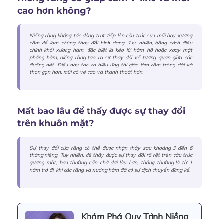
cao hơn không?
Niềng răng không tác động trực tiếp lên cấu trúc sụn mũi hay xương
cằm để làm chúng thay đổi hình dạng. Tuy nhiên, bằng cách điều
chỉnh khối xương hàm, đặc biệt là kéo lùi hàm hô hoặc xoay mặt
phẳng hàm, niềng răng tạo ra sự thay đổi về tương quan giữa các
đường nét. Điều này tạo ra hiệu ứng thị giác làm cằm trông dài và
thon gọn hơn, mũi có vẻ cao và thanh thoát hơn.
Mất bao lâu để thấy được sự thay đổi
trên khuôn mặt?
Sự thay đổi của răng có thể được nhận thấy sau khoảng 3 đến 6
tháng niềng. Tuy nhiên, để thấy được sự thay đổi rõ rệt trên cấu trúc
gương mặt, bạn thường cần chờ đợi lâu hơn, thông thường là từ 1
năm trở đi, khi các răng và xương hàm đã có sự dịch chuyển đáng kể.
Khám Phá Quy Trình Niềng