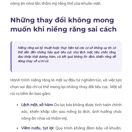
năng ăn nhai lẫn thẩm mỹ tổng thể của khuôn mặt.
Những thay đổi không mong
muốn khi niềng răng sai cách
Niềng răng sai kỹ thuật hoặc thực hiện tại các cơ sở không uy tín có
thể dẫn đến những hậu quả tiêu cực như lệch mặt, tiêu chân răng,
đau khớp thái dương hàm, và kết quả không ổn định, khiến răng dễ
dàng chạy về vị trí cũ.
Hành trình niềng răng là một sự đầu tư nghiêm túc, và việc lựa
chọn sai địa chỉ có thể mang lại những thay đổi tiêu cực. Một số
rủi ro tiềm ẩn bao gồm:
Lệch mặt, xô hàm:
Do lực kéo không được tính toán chính
xác, khiến khớp cắn sau niềng bị lệch, ảnh hưởng chức
năng ăn nhai và thẩm mỹ.
Viêm nướu, tụt lợi:
Quy trình không đảm bảo vô khuẩn,