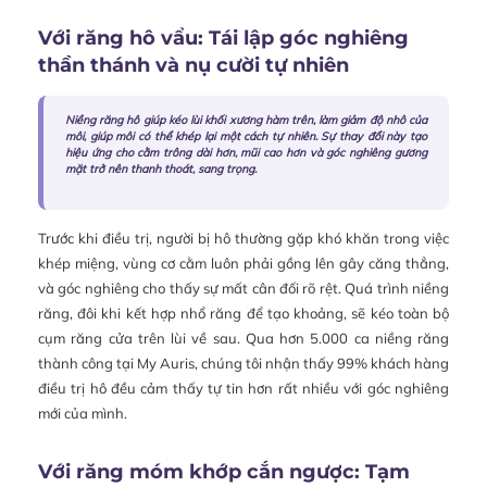
Với răng hô vẩu: Tái lập góc nghiêng
thần thánh và nụ cười tự nhiên
Niềng răng hô giúp kéo lùi khối xương hàm trên, làm giảm độ nhô của
môi, giúp môi có thể khép lại một cách tự nhiên. Sự thay đổi này tạo
hiệu ứng cho cằm trông dài hơn, mũi cao hơn và góc nghiêng gương
mặt trở nên thanh thoát, sang trọng.
Trước khi điều trị, người bị hô thường gặp khó khăn trong việc
khép miệng, vùng cơ cằm luôn phải gồng lên gây căng thẳng,
và góc nghiêng cho thấy sự mất cân đối rõ rệt. Quá trình niềng
răng, đôi khi kết hợp nhổ răng để tạo khoảng, sẽ kéo toàn bộ
cụm răng cửa trên lùi về sau. Qua hơn 5.000 ca niềng răng
thành công tại My Auris, chúng tôi nhận thấy 99% khách hàng
điều trị hô đều cảm thấy tự tin hơn rất nhiều với góc nghiêng
mới của mình.
Với răng móm khớp cắn ngược: Tạm