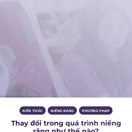
KIẾN THỨC
,
NIỀNG RĂNG
,
PHƯƠNG PHÁP
Thay đổi trong quá trình niềng
răng như thế nào?