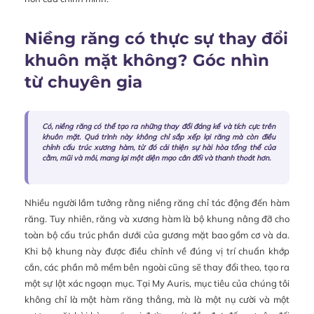
Niềng răng có thực sự thay đổi
khuôn mặt không? Góc nhìn
từ chuyên gia
Có, niềng răng có thể tạo ra những thay đổi đáng kể và tích cực trên
khuôn mặt. Quá trình này không chỉ sắp xếp lại răng mà còn điều
chỉnh cấu trúc xương hàm, từ đó cải thiện sự hài hòa tổng thể của
cằm, mũi và môi, mang lại một diện mạo cân đối và thanh thoát hơn.
Nhiều người lầm tưởng rằng niềng răng chỉ tác động đến hàm
răng. Tuy nhiên, răng và xương hàm là bộ khung nâng đỡ cho
toàn bộ cấu trúc phần dưới của gương mặt bao gồm cơ và da.
Khi bộ khung này được điều chỉnh về đúng vị trí chuẩn khớp
cắn, các phần mô mềm bên ngoài cũng sẽ thay đổi theo, tạo ra
một sự lột xác ngoạn mục. Tại My Auris, mục tiêu của chúng tôi
không chỉ là một hàm răng thẳng, mà là một nụ cười và một