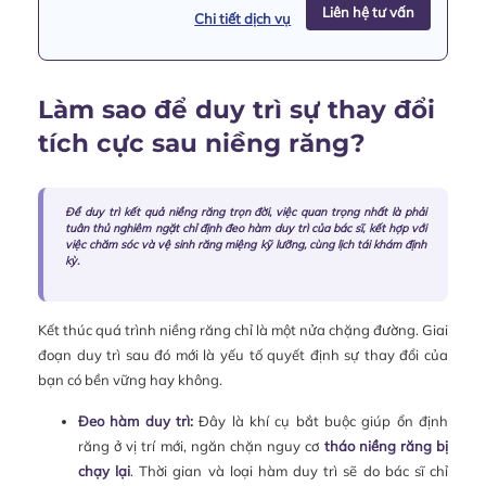
Liên hệ tư vấn
Chi tiết dịch vụ
Làm sao để duy trì sự thay đổi
tích cực sau niềng răng?
Để duy trì kết quả niềng răng trọn đời, việc quan trọng nhất là phải
tuân thủ nghiêm ngặt chỉ định đeo hàm duy trì của bác sĩ, kết hợp với
việc chăm sóc và vệ sinh răng miệng kỹ lưỡng, cùng lịch tái khám định
kỳ.
Kết thúc quá trình niềng răng chỉ là một nửa chặng đường. Giai
đoạn duy trì sau đó mới là yếu tố quyết định sự thay đổi của
bạn có bền vững hay không.
Đeo hàm duy trì:
Đây là khí cụ bắt buộc giúp ổn định
răng ở vị trí mới, ngăn chặn nguy cơ
tháo niềng răng bị
chạy lại
. Thời gian và loại hàm duy trì sẽ do bác sĩ chỉ