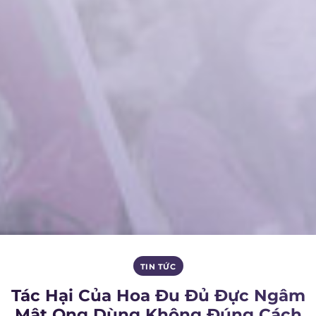
TIN TỨC
Tác Hại Của Hoa Đu Đủ Đực Ngâm
Mật Ong Dùng Không Đúng Cách