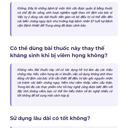
Không. Đây là những bệnh lý mãn tính cần được quản lý bằng thuốc
và chế độ ăn uống, sinh hoạt nghiêm ngặt theo chỉ định của bác sĩ.
Việc tự ý dùng các bài thuốc dân gian và bỏ điều trị có thể dẫn đến
các biến chứng nguy kịch như trường hợp bệnh nhân 57 tuổi tại Bệnh
viện Bệnh Nhiệt đới Trung ương đã được cảnh báo.
Có thể dùng bài thuốc này thay thế
kháng sinh khi bị viêm họng không?
Không nên. Bài thuốc này chỉ có tác dụng hỗ trợ làm dịu các triệu
chứng nhẹ. Nếu viêm họng do vi khuẩn, việc sử dụng kháng sinh theo
đúng chỉ định của bác sĩ là cần thiết để điều trị tận gốc nguyên nhân
và tránh các biến chứng nguy hiểm như viêm khớp, viêm cầu thận.
Trong khi đó, các thực phẩm như tỏi hay nghệ cũng được biết đến với
đặc tính kháng viêm, bạn có thể tìm hiểu thêm về
ăn nghệ nhiều có
tốt không
để bổ sung một cách hợp lý.
Sử dụng lâu dài có tốt không?