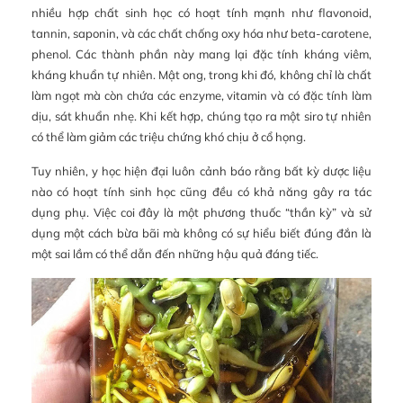
nhiều hợp chất sinh học có hoạt tính mạnh như flavonoid,
tannin, saponin, và các chất chống oxy hóa như beta-carotene,
phenol. Các thành phần này mang lại đặc tính kháng viêm,
kháng khuẩn tự nhiên. Mật ong, trong khi đó, không chỉ là chất
làm ngọt mà còn chứa các enzyme, vitamin và có đặc tính làm
dịu, sát khuẩn nhẹ. Khi kết hợp, chúng tạo ra một siro tự nhiên
có thể làm giảm các triệu chứng khó chịu ở cổ họng.
Tuy nhiên, y học hiện đại luôn cảnh báo rằng bất kỳ dược liệu
nào có hoạt tính sinh học cũng đều có khả năng gây ra tác
dụng phụ. Việc coi đây là một phương thuốc “thần kỳ” và sử
dụng một cách bừa bãi mà không có sự hiểu biết đúng đắn là
một sai lầm có thể dẫn đến những hậu quả đáng tiếc.