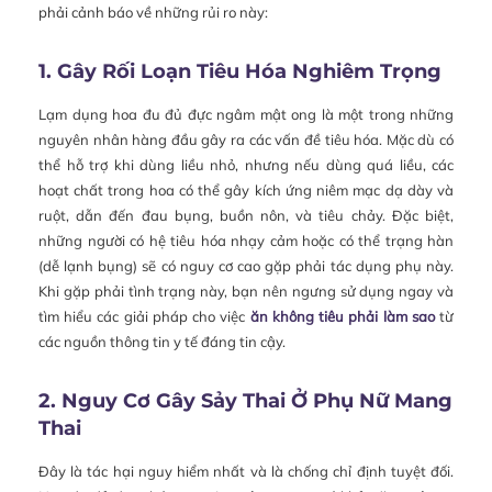
phải cảnh báo về những rủi ro này:
1. Gây Rối Loạn Tiêu Hóa Nghiêm Trọng
Lạm dụng hoa đu đủ đực ngâm mật ong là một trong những
nguyên nhân hàng đầu gây ra các vấn đề tiêu hóa. Mặc dù có
thể hỗ trợ khi dùng liều nhỏ, nhưng nếu dùng quá liều, các
hoạt chất trong hoa có thể gây kích ứng niêm mạc dạ dày và
ruột, dẫn đến đau bụng, buồn nôn, và tiêu chảy. Đặc biệt,
những người có hệ tiêu hóa nhạy cảm hoặc có thể trạng hàn
(dễ lạnh bụng) sẽ có nguy cơ cao gặp phải tác dụng phụ này.
Khi gặp phải tình trạng này, bạn nên ngưng sử dụng ngay và
tìm hiểu các giải pháp cho việc
ăn không tiêu phải làm sao
từ
các nguồn thông tin y tế đáng tin cậy.
2. Nguy Cơ Gây Sảy Thai Ở Phụ Nữ Mang
Thai
Đây là tác hại nguy hiểm nhất và là chống chỉ định tuyệt đối.