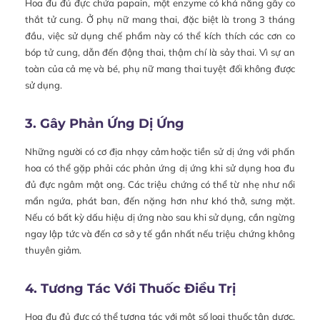
Hoa đu đủ đực chứa papain, một enzyme có khả năng gây co
thắt tử cung. Ở phụ nữ mang thai, đặc biệt là trong 3 tháng
đầu, việc sử dụng chế phẩm này có thể kích thích các cơn co
bóp tử cung, dẫn đến động thai, thậm chí là sảy thai. Vì sự an
toàn của cả mẹ và bé, phụ nữ mang thai tuyệt đối không được
sử dụng.
3. Gây Phản Ứng Dị Ứng
Những người có cơ địa nhạy cảm hoặc tiền sử dị ứng với phấn
hoa có thể gặp phải các phản ứng dị ứng khi sử dụng hoa đu
đủ đực ngâm mật ong. Các triệu chứng có thể từ nhẹ như nổi
mẩn ngứa, phát ban, đến nặng hơn như khó thở, sưng mặt.
Nếu có bất kỳ dấu hiệu dị ứng nào sau khi sử dụng, cần ngừng
ngay lập tức và đến cơ sở y tế gần nhất nếu triệu chứng không
thuyên giảm.
4. Tương Tác Với Thuốc Điều Trị
Hoa đu đủ đực có thể tương tác với một số loại thuốc tân dược,