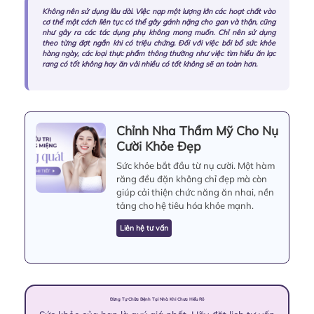
Không nên sử dụng lâu dài. Việc nạp một lượng lớn các hoạt chất vào
cơ thể một cách liên tục có thể gây gánh nặng cho gan và thận, cũng
như gây ra các tác dụng phụ không mong muốn. Chỉ nên sử dụng
theo từng đợt ngắn khi có triệu chứng. Đối với việc bồi bổ sức khỏe
hàng ngày, các loại thực phẩm thông thường như việc tìm hiểu
ăn lạc
rang có tốt không
hay
ăn vải nhiều có tốt không
sẽ an toàn hơn.
Chỉnh Nha Thẩm Mỹ Cho Nụ
Cười Khỏe Đẹp
Sức khỏe bắt đầu từ nụ cười. Một hàm
răng đều đặn không chỉ đẹp mà còn
giúp cải thiện chức năng ăn nhai, nền
tảng cho hệ tiêu hóa khỏe mạnh.
Liên hệ tư vấn
Đừng Tự Chữa Bệnh Tại Nhà Khi Chưa Hiểu Rõ