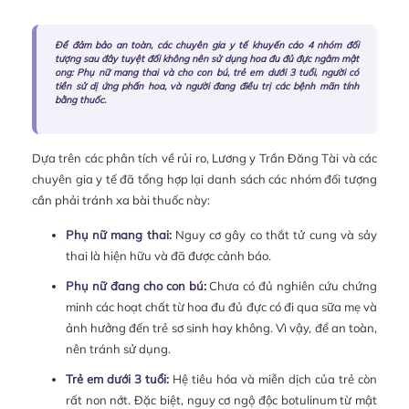
Để đảm bảo an toàn, các chuyên gia y tế khuyến cáo 4 nhóm đối
tượng sau đây tuyệt đối không nên sử dụng hoa đu đủ đực ngâm mật
ong: Phụ nữ mang thai và cho con bú, trẻ em dưới 3 tuổi, người có
tiền sử dị ứng phấn hoa, và người đang điều trị các bệnh mãn tính
bằng thuốc.
Dựa trên các phân tích về rủi ro, Lương y Trần Đăng Tài và các
chuyên gia y tế đã tổng hợp lại danh sách các nhóm đối tượng
cần phải tránh xa bài thuốc này:
Phụ nữ mang thai:
Nguy cơ gây co thắt tử cung và sảy
thai là hiện hữu và đã được cảnh báo.
Phụ nữ đang cho con bú:
Chưa có đủ nghiên cứu chứng
minh các hoạt chất từ hoa đu đủ đực có đi qua sữa mẹ và
ảnh hưởng đến trẻ sơ sinh hay không. Vì vậy, để an toàn,
nên tránh sử dụng.
Trẻ em dưới 3 tuổi:
Hệ tiêu hóa và miễn dịch của trẻ còn
rất non nớt. Đặc biệt, nguy cơ ngộ độc botulinum từ mật