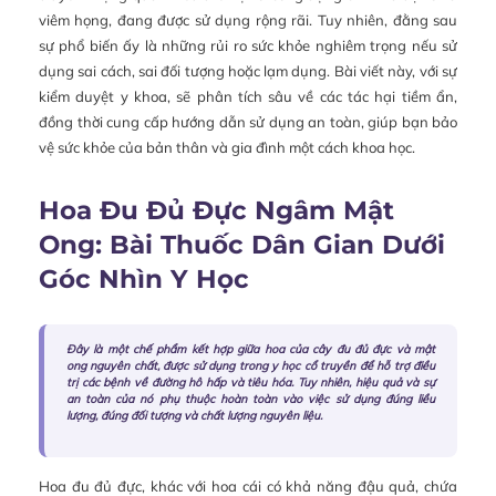
viêm họng, đang được sử dụng rộng rãi. Tuy nhiên, đằng sau
sự phổ biến ấy là những rủi ro sức khỏe nghiêm trọng nếu sử
dụng sai cách, sai đối tượng hoặc lạm dụng. Bài viết này, với sự
kiểm duyệt y khoa, sẽ phân tích sâu về các tác hại tiềm ẩn,
đồng thời cung cấp hướng dẫn sử dụng an toàn, giúp bạn bảo
vệ sức khỏe của bản thân và gia đình một cách khoa học.
Hoa Đu Đủ Đực Ngâm Mật
Ong: Bài Thuốc Dân Gian Dưới
Góc Nhìn Y Học
Đây là một chế phẩm kết hợp giữa hoa của cây đu đủ đực và mật
ong nguyên chất, được sử dụng trong y học cổ truyền để hỗ trợ điều
trị các bệnh về đường hô hấp và tiêu hóa. Tuy nhiên, hiệu quả và sự
an toàn của nó phụ thuộc hoàn toàn vào việc sử dụng đúng liều
lượng, đúng đối tượng và chất lượng nguyên liệu.
Hoa đu đủ đực, khác với hoa cái có khả năng đậu quả, chứa