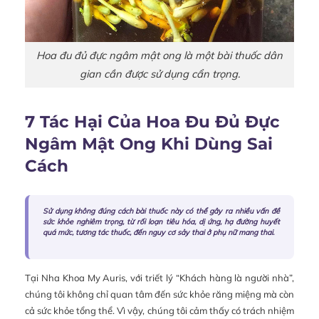
Hoa đu đủ đực ngâm mật ong là một bài thuốc dân
gian cần được sử dụng cẩn trọng.
7 Tác Hại Của Hoa Đu Đủ Đực
Ngâm Mật Ong Khi Dùng Sai
Cách
Sử dụng không đúng cách bài thuốc này có thể gây ra nhiều vấn đề
sức khỏe nghiêm trọng, từ rối loạn tiêu hóa, dị ứng, hạ đường huyết
quá mức, tương tác thuốc, đến nguy cơ sảy thai ở phụ nữ mang thai.
Tại Nha Khoa My Auris, với triết lý “Khách hàng là người nhà”,
chúng tôi không chỉ quan tâm đến sức khỏe răng miệng mà còn
cả sức khỏe tổng thể. Vì vậy, chúng tôi cảm thấy có trách nhiệm