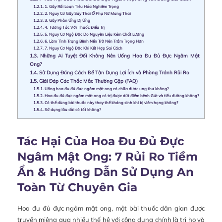
1.2.1.
1. Gây Rối Loạn Tiêu Hóa Nghiêm Trọng
1.2.2.
2. Nguy Cơ Gây Sảy Thai Ở Phụ Nữ Mang Thai
1.2.3.
3. Gây Phản Ứng Dị Ứng
1.2.4.
4. Tương Tác Với Thuốc Điều Trị
1.2.5.
5. Nguy Cơ Ngộ Độc Do Nguyên Liệu Kém Chất Lượng
1.2.6.
6. Làm Tình Trạng Bệnh Nền Trở Nên Trầm Trọng Hơn
1.2.7.
7. Nguy Cơ Ngộ Độc Khi Kết Hợp Sai Cách
1.3.
Những Ai Tuyệt Đối Không Nên Uống Hoa Đu Đủ Đực Ngâm Mật
Ong?
1.4.
Sử Dụng Đúng Cách Để Tận Dụng Lợi Ích và Phòng Tránh Rủi Ro
1.5.
Giải Đáp Các Thắc Mắc Thường Gặp (FAQ)
1.5.1.
Uống hoa đu đủ đực ngâm mật ong có chữa được ung thư không?
1.5.2.
Hoa đu đủ đực ngâm mật ong có trị được dứt điểm bệnh Gút và tiểu đường không?
1.5.3.
Có thể dùng bài thuốc này thay thế kháng sinh khi bị viêm họng không?
1.5.4.
Sử dụng lâu dài có tốt không?
Tác Hại Của Hoa Đu Đủ Đực
Ngâm Mật Ong: 7 Rủi Ro Tiềm
Ẩn & Hướng Dẫn Sử Dụng An
Toàn Từ Chuyên Gia
Hoa đu đủ đực ngâm mật ong, một bài thuốc dân gian được
truyền miệng qua nhiều thế hệ với công dụng chính là trị ho và