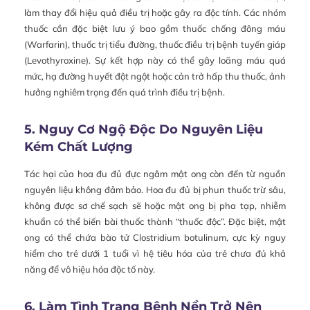
làm thay đổi hiệu quả điều trị hoặc gây ra độc tính. Các nhóm
thuốc cần đặc biệt lưu ý bao gồm thuốc chống đông máu
(Warfarin), thuốc trị tiểu đường, thuốc điều trị bệnh tuyến giáp
(Levothyroxine). Sự kết hợp này có thể gây loãng máu quá
mức, hạ đường huyết đột ngột hoặc cản trở hấp thu thuốc, ảnh
hưởng nghiêm trọng đến quá trình điều trị bệnh.
5. Nguy Cơ Ngộ Độc Do Nguyên Liệu
Kém Chất Lượng
Tác hại của hoa đu đủ đực ngâm mật ong còn đến từ nguồn
nguyên liệu không đảm bảo. Hoa đu đủ bị phun thuốc trừ sâu,
không được sơ chế sạch sẽ hoặc mật ong bị pha tạp, nhiễm
khuẩn có thể biến bài thuốc thành “thuốc độc”. Đặc biệt, mật
ong có thể chứa bào tử Clostridium botulinum, cực kỳ nguy
hiểm cho trẻ dưới 1 tuổi vì hệ tiêu hóa của trẻ chưa đủ khả
năng để vô hiệu hóa độc tố này.
6. Làm Tình Trạng Bệnh Nền Trở Nên