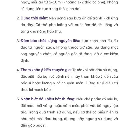
ngày, mỗi lần từ 5-10ml (khoảng 1-2 thìa cà phê). Không
sử dụng liên tục trong thời gian dài.
Đúng thời điểm:
Nên uống sau bữa ăn để tránh kích ứng
dạ dày. Có thể pha loãng với nước ấm để dễ uống và
tăng khả năng hấp thu.
Đảm bảo chất lượng nguyên liệu:
Lựa chọn hoa đu đủ
đực từ nguồn sạch, không thuốc trừ sâu. Sử dụng mật
ong nguyên chất, có nguồn gốc rõ ràng, đã được kiểm
định.
Tham khảo ý kiến chuyên gia:
Trước khi bắt đầu sử dụng,
đặc biệt nếu bạn có bệnh nền, hãy tham khảo ý kiến của
bác sĩ hoặc lương y có chuyên môn. Đừng tự ý điều trị
theo lời mách bảo.
Nhận biết dấu hiệu bất thường:
Nếu chế phẩm có mùi lạ,
đổi màu, nổi váng hoặc nấm mốc, phải vứt bỏ ngay lập
tức. Trong quá trình sử dụng, nếu cơ thể có biểu hiện lạ
như mệt mỏi, đau bụng, dị ứng, hãy ngưng sử dụng và
đến gặp bác sĩ.