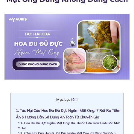
Mục Lục
[
ẩn
]
1.
Tác Hại Của Hoa Đu Đủ Đực Ngâm Mật Ong: 7 Rủi Ro Tiềm
Ẩn & Hướng Dẫn Sử Dụng An Toàn Từ Chuyên Gia
1.1.
Hoa Đu Đủ Đực Ngâm Mật Ong: Bài Thuốc Dân Gian Dưới Góc Nhìn
Y Học
1.2.
7 Tác Hại Của Hoa Đu Đủ Đực Ngâm Mật Ong Khi Dùng Sai Cách