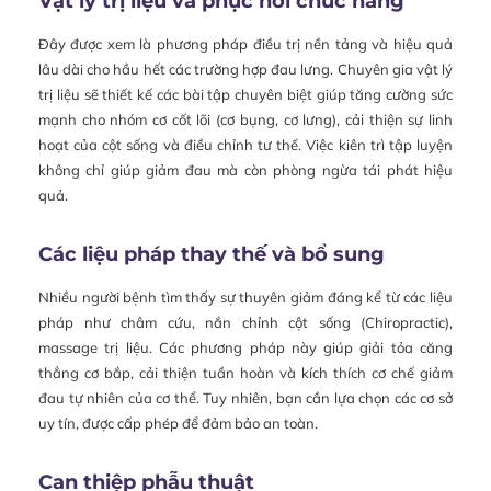
Vật lý trị liệu và phục hồi chức năng
Đây được xem là phương pháp điều trị nền tảng và hiệu quả
lâu dài cho hầu hết các trường hợp đau lưng. Chuyên gia vật lý
trị liệu sẽ thiết kế các bài tập chuyên biệt giúp tăng cường sức
mạnh cho nhóm cơ cốt lõi (cơ bụng, cơ lưng), cải thiện sự linh
hoạt của cột sống và điều chỉnh tư thế. Việc kiên trì tập luyện
không chỉ giúp giảm đau mà còn phòng ngừa tái phát hiệu
quả.
Các liệu pháp thay thế và bổ sung
Nhiều người bệnh tìm thấy sự thuyên giảm đáng kể từ các liệu
pháp như châm cứu, nắn chỉnh cột sống (Chiropractic),
massage trị liệu. Các phương pháp này giúp giải tỏa căng
thẳng cơ bắp, cải thiện tuần hoàn và kích thích cơ chế giảm
đau tự nhiên của cơ thể. Tuy nhiên, bạn cần lựa chọn các cơ sở
uy tín, được cấp phép để đảm bảo an toàn.
Can thiệp phẫu thuật