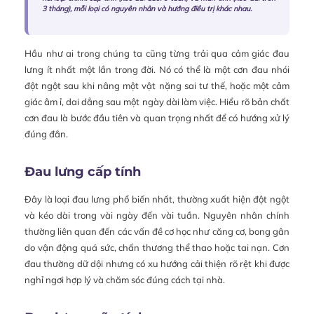
3 tháng), mỗi loại có nguyên nhân và hướng điều trị khác nhau.
Hầu như ai trong chúng ta cũng từng trải qua cảm giác đau
lưng ít nhất một lần trong đời. Nó có thể là một cơn đau nhói
đột ngột sau khi nâng một vật nặng sai tư thế, hoặc một cảm
giác âm ỉ, dai dẳng sau một ngày dài làm việc. Hiểu rõ bản chất
cơn đau là bước đầu tiên và quan trọng nhất để có hướng xử lý
đúng đắn.
Đau lưng cấp tính
Đây là loại đau lưng phổ biến nhất, thường xuất hiện đột ngột
và kéo dài trong vài ngày đến vài tuần. Nguyên nhân chính
thường liên quan đến các vấn đề cơ học như căng cơ, bong gân
do vận động quá sức, chấn thương thể thao hoặc tai nạn. Cơn
đau thường dữ dội nhưng có xu hướng cải thiện rõ rệt khi được
nghỉ ngơi hợp lý và chăm sóc đúng cách tại nhà.