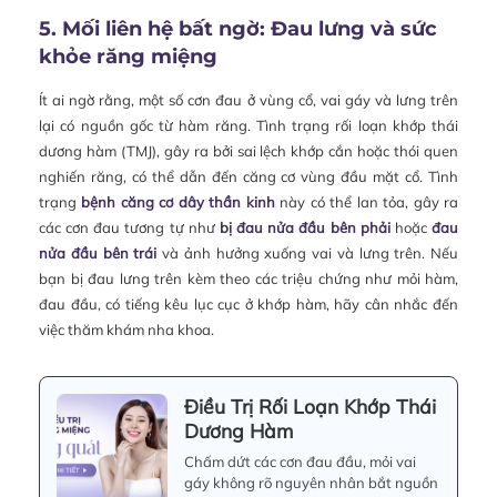
5. Mối liên hệ bất ngờ: Đau lưng và sức
khỏe răng miệng
Ít ai ngờ rằng, một số cơn đau ở vùng cổ, vai gáy và lưng trên
lại có nguồn gốc từ hàm răng. Tình trạng rối loạn khớp thái
dương hàm (TMJ), gây ra bởi sai lệch khớp cắn hoặc thói quen
nghiến răng, có thể dẫn đến căng cơ vùng đầu mặt cổ. Tình
trạng
bệnh căng cơ dây thần kinh
này có thể lan tỏa, gây ra
các cơn đau tương tự như
bị đau nửa đầu bên phải
hoặc
đau
nửa đầu bên trái
và ảnh hưởng xuống vai và lưng trên. Nếu
bạn bị đau lưng trên kèm theo các triệu chứng như mỏi hàm,
đau đầu, có tiếng kêu lục cục ở khớp hàm, hãy cân nhắc đến
việc thăm khám nha khoa.
Điều Trị Rối Loạn Khớp Thái
Dương Hàm
Chấm dứt các cơn đau đầu, mỏi vai
gáy không rõ nguyên nhân bắt nguồn