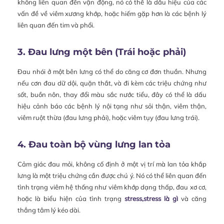
không liên quan đến vận động, nó có thể là dấu hiệu của các
vấn đề về viêm xương khớp, hoặc hiếm gặp hơn là các bệnh lý
liên quan đến tim và phổi.
3. Đau lưng một bên (Trái hoặc phải)
Đau nhói ở một bên lưng có thể do căng cơ đơn thuần. Nhưng
nếu cơn đau dữ dội, quặn thắt, và đi kèm các triệu chứng như
sốt, buồn nôn, thay đổi màu sắc nước tiểu, đây có thể là dấu
hiệu cảnh báo các bệnh lý nội tạng như sỏi thận, viêm thận,
viêm ruột thừa (đau lưng phải), hoặc viêm tụy (đau lưng trái).
4. Đau toàn bộ vùng lưng lan tỏa
Cảm giác đau mỏi, không cố định ở một vị trí mà lan tỏa khắp
lưng là một triệu chứng cần được chú ý. Nó có thể liên quan đến
tình trạng viêm hệ thống như viêm khớp dạng thấp, đau xơ cơ,
hoặc là biểu hiện của tình trạng
stress,stress là gì
và căng
thẳng tâm lý kéo dài.