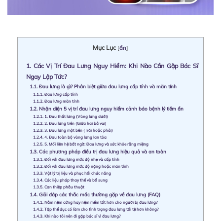
Mục Lục
[
ẩn
]
1.
Các Vị Trí Đau Lưng Nguy Hiểm: Khi Nào Cần Gặp Bác Sĩ
Ngay Lập Tức?
1.1.
Đau lưng là gì? Phân biệt giữa đau lưng cấp tính và mãn tính
1.1.1.
Đau lưng cấp tính
1.1.2.
Đau lưng mãn tính
1.2.
Nhận diện 5 vị trí đau lưng nguy hiểm cảnh báo bệnh lý tiềm ẩn
1.2.1.
1. Đau thắt lưng (Vùng lưng dưới)
1.2.2.
2. Đau lưng trên (Giữa hai bả vai)
1.2.3.
3. Đau lưng một bên (Trái hoặc phải)
1.2.4.
4. Đau toàn bộ vùng lưng lan tỏa
1.2.5.
5. Mối liên hệ bất ngờ: Đau lưng và sức khỏe răng miệng
1.3.
Các phương pháp điều trị đau lưng hiệu quả và an toàn
1.3.1.
Đối với đau lưng mức độ nhẹ và cấp tính
1.3.2.
Đối với đau lưng mức độ nặng hoặc mãn tính
1.3.3.
Vật lý trị liệu và phục hồi chức năng
1.3.4.
Các liệu pháp thay thế và bổ sung
1.3.5.
Can thiệp phẫu thuật
1.4.
Giải đáp các thắc mắc thường gặp về đau lưng (FAQ)
1.4.1.
Nằm nệm cứng hay nệm mềm tốt hơn cho người bị đau lưng?
1.4.2.
Tập thể dục có làm cho tình trạng đau lưng tồi tệ hơn không?
1.4.3.
Khi nào tôi nên đi gặp bác sĩ vì đau lưng?