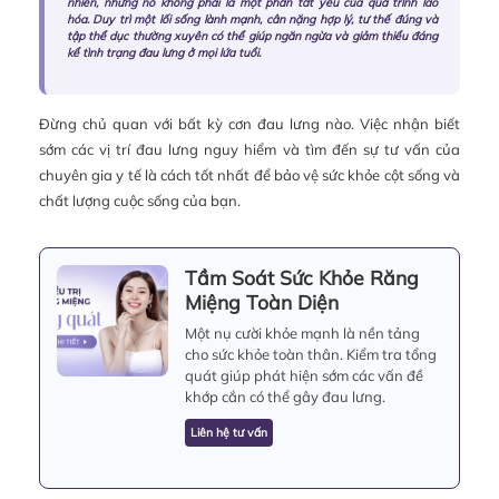
nhiên, nhưng nó không phải là một phần tất yếu của quá trình lão
hóa. Duy trì một lối sống lành mạnh, cân nặng hợp lý, tư thế đúng và
tập thể dục thường xuyên có thể giúp ngăn ngừa và giảm thiểu đáng
kể tình trạng đau lưng ở mọi lứa tuổi.
Đừng chủ quan với bất kỳ cơn đau lưng nào. Việc nhận biết
sớm các vị trí đau lưng nguy hiểm và tìm đến sự tư vấn của
chuyên gia y tế là cách tốt nhất để bảo vệ sức khỏe cột sống và
chất lượng cuộc sống của bạn.
Tầm Soát Sức Khỏe Răng
Miệng Toàn Diện
Một nụ cười khỏe mạnh là nền tảng
cho sức khỏe toàn thân. Kiểm tra tổng
quát giúp phát hiện sớm các vấn đề
khớp cắn có thể gây đau lưng.
Liên hệ tư vấn