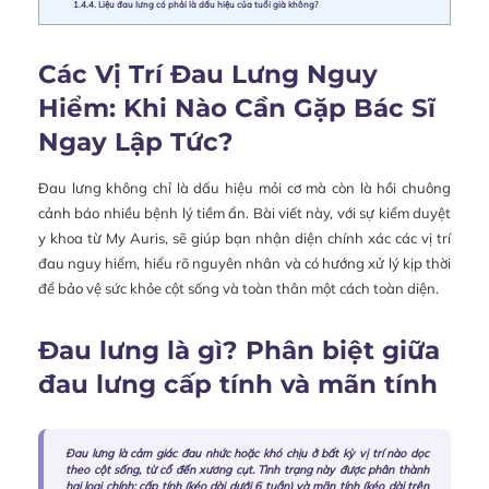
1.4.4.
Liệu đau lưng có phải là dấu hiệu của tuổi già không?
Các Vị Trí Đau Lưng Nguy
Hiểm: Khi Nào Cần Gặp Bác Sĩ
Ngay Lập Tức?
Đau lưng không chỉ là dấu hiệu mỏi cơ mà còn là hồi chuông
cảnh báo nhiều bệnh lý tiềm ẩn. Bài viết này, với sự kiểm duyệt
y khoa từ My Auris, sẽ giúp bạn nhận diện chính xác các vị trí
đau nguy hiểm, hiểu rõ nguyên nhân và có hướng xử lý kịp thời
để bảo vệ sức khỏe cột sống và toàn thân một cách toàn diện.
Đau lưng là gì? Phân biệt giữa
đau lưng cấp tính và mãn tính
Đau lưng là cảm giác đau nhức hoặc khó chịu ở bất kỳ vị trí nào dọc
theo cột sống, từ cổ đến xương cụt. Tình trạng này được phân thành
hai loại chính: cấp tính (kéo dài dưới 6 tuần) và mãn tính (kéo dài trên