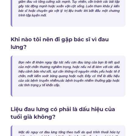
giảm đau và tăng cường sức mạnh. Tuy nhiên, cần tránh các bài tập
gây tác động mạnh hoặc xoắn vặn cột sống. Luôn tham khảo ý kiến
bác sĩ hoặc chuyên gia vật lý trị liệu trước khi bắt đầu một chương
trình tập luyện mới.
Khi nào tôi nên đi gặp bác sĩ vì đau
lưng?
Bạn nên đi khám ngay lập tức nếu cơn đau lưng của bạn là kết quả
của một chấn thương nghiêm trọng, hoặc nếu nó đi kèm với các dấu
hiệu cảnh báo như sốt, sụt cân không rõ nguyên nhân, yếu hoặc tê ở
chân, mất kiểm soát bàng quang hoặc ruột. Đây có thể là dấu hiệu
của
các bệnh truyền nhiễm,các bệnh truyền nhiễm thường gặp
hoặc
các tình trạng y tế khẩn cấp.
Liệu đau lưng có phải là dấu hiệu của
tuổi già không?
Mặc dù nguy cơ đau lưng tăng theo tuổi do quá trình thoái hóa tự