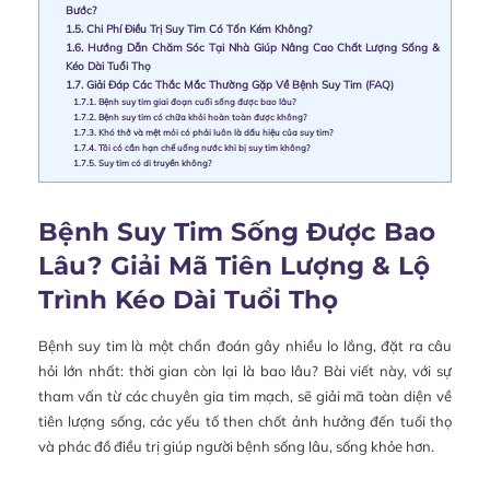
Bước?
1.5.
Chi Phí Điều Trị Suy Tim Có Tốn Kém Không?
1.6.
Hướng Dẫn Chăm Sóc Tại Nhà Giúp Nâng Cao Chất Lượng Sống &
Kéo Dài Tuổi Thọ
1.7.
Giải Đáp Các Thắc Mắc Thường Gặp Về Bệnh Suy Tim (FAQ)
1.7.1.
Bệnh suy tim giai đoạn cuối sống được bao lâu?
1.7.2.
Bệnh suy tim có chữa khỏi hoàn toàn được không?
1.7.3.
Khó thở và mệt mỏi có phải luôn là dấu hiệu của suy tim?
1.7.4.
Tôi có cần hạn chế uống nước khi bị suy tim không?
1.7.5.
Suy tim có di truyền không?
Bệnh Suy Tim Sống Được Bao
Lâu? Giải Mã Tiên Lượng & Lộ
Trình Kéo Dài Tuổi Thọ
Bệnh suy tim là một chẩn đoán gây nhiều lo lắng, đặt ra câu
hỏi lớn nhất: thời gian còn lại là bao lâu? Bài viết này, với sự
tham vấn từ các chuyên gia tim mạch, sẽ giải mã toàn diện về
tiên lượng sống, các yếu tố then chốt ảnh hưởng đến tuổi thọ
và phác đồ điều trị giúp người bệnh sống lâu, sống khỏe hơn.