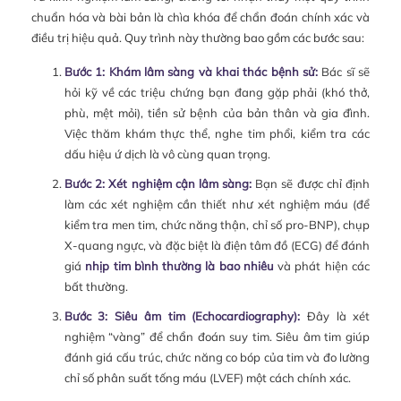
chuẩn hóa và bài bản là chìa khóa để chẩn đoán chính xác và
điều trị hiệu quả. Quy trình này thường bao gồm các bước sau:
Bước 1: Khám lâm sàng và khai thác bệnh sử:
Bác sĩ sẽ
hỏi kỹ về các triệu chứng bạn đang gặp phải (khó thở,
phù, mệt mỏi), tiền sử bệnh của bản thân và gia đình.
Việc thăm khám thực thể, nghe tim phổi, kiểm tra các
dấu hiệu ứ dịch là vô cùng quan trọng.
Bước 2: Xét nghiệm cận lâm sàng:
Bạn sẽ được chỉ định
làm các xét nghiệm cần thiết như xét nghiệm máu (để
kiểm tra men tim, chức năng thận, chỉ số pro-BNP), chụp
X-quang ngực, và đặc biệt là điện tâm đồ (ECG) để đánh
giá
nhịp tim bình thường là bao nhiêu
và phát hiện các
bất thường.
Bước 3: Siêu âm tim (Echocardiography):
Đây là xét
nghiệm “vàng” để chẩn đoán suy tim. Siêu âm tim giúp
đánh giá cấu trúc, chức năng co bóp của tim và đo lường
chỉ số phân suất tống máu (LVEF) một cách chính xác.