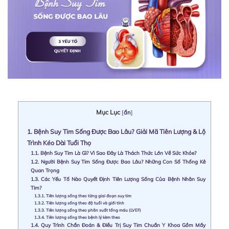
Mục Lục
[
ẩn
]
1.
Bệnh Suy Tim Sống Được Bao Lâu? Giải Mã Tiên Lượng & Lộ
Trình Kéo Dài Tuổi Thọ
1.1.
Bệnh Suy Tim Là Gì? Vì Sao Đây Là Thách Thức Lớn Về Sức Khỏe?
1.2.
Người Bệnh Suy Tim Sống Được Bao Lâu? Những Con Số Thống Kê
Quan Trọng
1.3.
Các Yếu Tố Nào Quyết Định Tiên Lượng Sống Của Bệnh Nhân Suy
Tim?
1.3.1.
Tiên lượng sống theo từng giai đoạn suy tim
1.3.2.
Tiên lượng sống theo độ tuổi và giới tính
1.3.3.
Tiên lượng sống theo phân suất tống máu (LVEF)
1.3.4.
Tiên lượng sống theo bệnh lý kèm theo
1.4.
Quy Trình Chẩn Đoán & Điều Trị Suy Tim Chuẩn Y Khoa Gồm Mấy