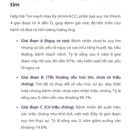
tim
Hiệp hội Tim mạch Hoa Kỳ (AHA/ACC) phân loại suy tim thành
4 giai đoạn từ A đến D, giúp đánh giá mức độ tiến triển của
bệnh và đưa ra tiên lượng tương ứng.
Giai đoạn A (Nguy cơ cao):
Bệnh nhân chưa bị suy tim
nhưng có các yếu tố nguy cơ cao như tăng huyết áp, tiểu
đường, bệnh mạch vành. Tỷ lệ sống sau 5 năm ở giai
đoạn này rất cao, lên đến 97%, nếu kiểm soát tốt các yếu
tố nguy cơ.
Giai đoạn B (Tổn thương cấu trúc tim, chưa có triệu
chứng):
Tim đã có thay đổi về cấu trúc (ví dụ: dày thất
trái) nhưng bệnh nhân chưa cảm nhận triệu chứng. Tỷ lệ
sống sau 5 năm vẫn cao, khoảng 95.7%.
Giai đoạn C (Có triệu chứng):
Bệnh nhân đã xuất hiện
các triệu chứng như khó thở, mệt mỏi. Đây là giai đoạn
suy tim thực sự. Tỷ lệ sống sau 5 năm giảm xuống còn
khoảng 74.6%.