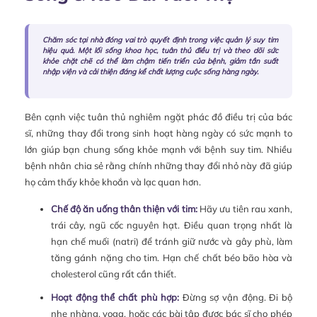
Chăm sóc tại nhà đóng vai trò quyết định trong việc quản lý suy tim
hiệu quả. Một lối sống khoa học, tuân thủ điều trị và theo dõi sức
khỏe chặt chẽ có thể làm chậm tiến triển của bệnh, giảm tần suất
nhập viện và cải thiện đáng kể chất lượng cuộc sống hàng ngày.
Bên cạnh việc tuân thủ nghiêm ngặt phác đồ điều trị của bác
sĩ, những thay đổi trong sinh hoạt hàng ngày có sức mạnh to
lớn giúp bạn chung sống khỏe mạnh với bệnh suy tim. Nhiều
bệnh nhân chia sẻ rằng chính những thay đổi nhỏ này đã giúp
họ cảm thấy khỏe khoắn và lạc quan hơn.
Chế độ ăn uống thân thiện với tim:
Hãy ưu tiên rau xanh,
trái cây, ngũ cốc nguyên hạt. Điều quan trọng nhất là
hạn chế muối (natri) để tránh giữ nước và gây phù, làm
tăng gánh nặng cho tim. Hạn chế chất béo bão hòa và
cholesterol cũng rất cần thiết.
Hoạt động thể chất phù hợp:
Đừng sợ vận động. Đi bộ
nhẹ nhàng, yoga, hoặc các bài tập được bác sĩ cho phép