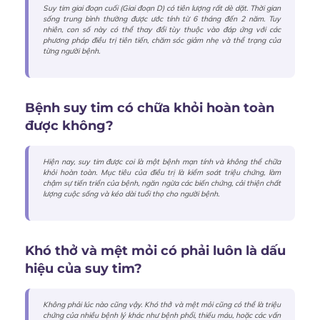
Suy tim giai đoạn cuối (Giai đoạn D) có tiên lượng rất dè dặt. Thời gian
sống trung bình thường được ước tính từ 6 tháng đến 2 năm. Tuy
nhiên, con số này có thể thay đổi tùy thuộc vào đáp ứng với các
phương pháp điều trị tiên tiến, chăm sóc giảm nhẹ và thể trạng của
từng người bệnh.
Bệnh suy tim có chữa khỏi hoàn toàn
được không?
Hiện nay, suy tim được coi là một bệnh mạn tính và không thể chữa
khỏi hoàn toàn. Mục tiêu của điều trị là kiểm soát triệu chứng, làm
chậm sự tiến triển của bệnh, ngăn ngừa các biến chứng, cải thiện chất
lượng cuộc sống và kéo dài tuổi thọ cho người bệnh.
Khó thở và mệt mỏi có phải luôn là dấu
hiệu của suy tim?
Không phải lúc nào cũng vậy. Khó thở và mệt mỏi cũng có thể là triệu
chứng của nhiều bệnh lý khác như bệnh phổi, thiếu máu, hoặc các vấn