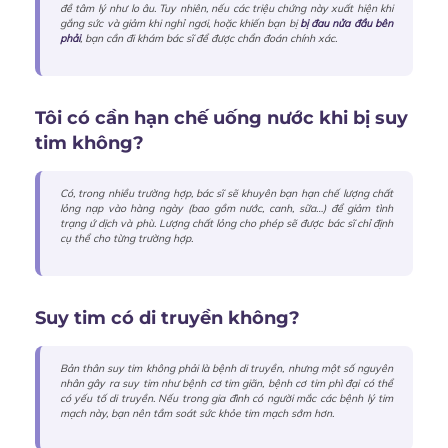
đề tâm lý như lo âu. Tuy nhiên, nếu các triệu chứng này xuất hiện khi
gắng sức và giảm khi nghỉ ngơi, hoặc khiến bạn bị
bị đau nửa đầu bên
phải
, bạn cần đi khám bác sĩ để được chẩn đoán chính xác.
Tôi có cần hạn chế uống nước khi bị suy
tim không?
Có, trong nhiều trường hợp, bác sĩ sẽ khuyên bạn hạn chế lượng chất
lỏng nạp vào hàng ngày (bao gồm nước, canh, sữa…) để giảm tình
trạng ứ dịch và phù. Lượng chất lỏng cho phép sẽ được bác sĩ chỉ định
cụ thể cho từng trường hợp.
Suy tim có di truyền không?
Bản thân suy tim không phải là bệnh di truyền, nhưng một số nguyên
nhân gây ra suy tim như bệnh cơ tim giãn, bệnh cơ tim phì đại có thể
có yếu tố di truyền. Nếu trong gia đình có người mắc các bệnh lý tim
mạch này, bạn nên tầm soát sức khỏe tim mạch sớm hơn.