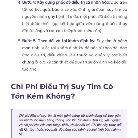
Bước 4: Xây dựng phác đồ điều trị cá nhân hóa:
Dựa trên
tất cả kết quả, bác sĩ sẽ xác định giai đoạn suy tim và
nguyên nhân gây bệnh. Từ đó, một phác đồ điều trị riêng
biệt được thiết lập, kết hợp giữa việc dùng thuốc, thay
đổi lối sống và các can thiệp khác (nếu cần).
Bước 5: Theo dõi và tái khám định kỳ:
Suy tim là bệnh
mạn tính. Việc tái khám định kỳ để bác sĩ theo dõi đáp
ứng điều trị, điều chỉnh liều thuốc và quản lý các biến
chứng là cực kỳ cần thiết để duy trì sự ổn định và kéo dài
tuổi thọ.
Chi Phí Điều Trị Suy Tim Có
Tốn Kém Không?
Chi phí điều trị suy tim là một gánh nặng tài chính đáng kể, bao gồm
chi phí thuốc men hàng tháng, các lần tái khám định kỳ, xét nghiệm
và chi phí cho các can thiệp, phẫu thuật nếu có. Chi phí này thay đổi
rất lớn tùy thuộc vào mức độ nặng của bệnh và loại hình bảo hiểm y
tế.