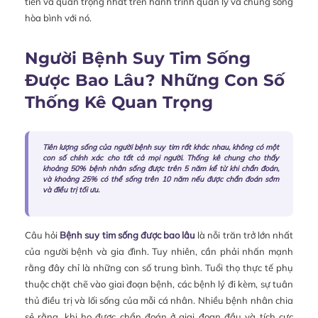
tiên và quan trọng nhất trên hành trình quản lý và chung sống
hòa bình với nó.
Người Bệnh Suy Tim Sống
Được Bao Lâu? Những Con Số
Thống Kê Quan Trọng
Tiên lượng sống của người bệnh suy tim rất khác nhau, không có một
con số chính xác cho tất cả mọi người. Thống kê chung cho thấy
khoảng 50% bệnh nhân sống được trên 5 năm kể từ khi chẩn đoán,
và khoảng 25% có thể sống trên 10 năm nếu được chẩn đoán sớm
và điều trị tối ưu.
Câu hỏi
Bệnh suy tim sống được bao lâu
là nỗi trăn trở lớn nhất
của người bệnh và gia đình. Tuy nhiên, cần phải nhấn mạnh
rằng đây chỉ là những con số trung bình. Tuổi thọ thực tế phụ
thuộc chặt chẽ vào giai đoạn bệnh, các bệnh lý đi kèm, sự tuân
thủ điều trị và lối sống của mỗi cá nhân. Nhiều bệnh nhân chia
sẻ rằng, khi họ được chẩn đoán ở giai đoạn đầu và tích cực