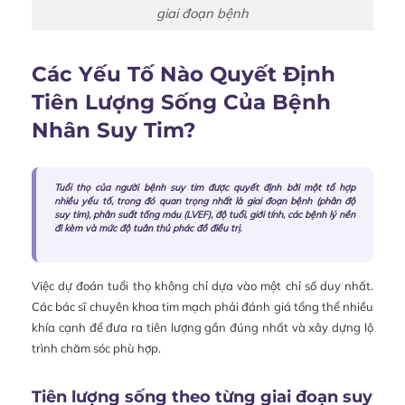
giai đoạn bệnh
Các Yếu Tố Nào Quyết Định
Tiên Lượng Sống Của Bệnh
Nhân Suy Tim?
Tuổi thọ của người bệnh suy tim được quyết định bởi một tổ hợp
nhiều yếu tố, trong đó quan trọng nhất là giai đoạn bệnh (phân độ
suy tim), phân suất tống máu (LVEF), độ tuổi, giới tính, các bệnh lý nền
đi kèm và mức độ tuân thủ phác đồ điều trị.
Việc dự đoán tuổi thọ không chỉ dựa vào một chỉ số duy nhất.
Các bác sĩ chuyên khoa tim mạch phải đánh giá tổng thể nhiều
khía cạnh để đưa ra tiên lượng gần đúng nhất và xây dựng lộ
trình chăm sóc phù hợp.
Tiên lượng sống theo từng giai đoạn suy