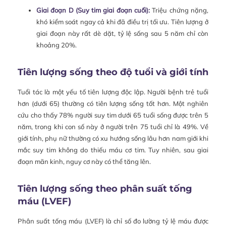
Giai đoạn D (Suy tim giai đoạn cuối):
Triệu chứng nặng,
khó kiểm soát ngay cả khi đã điều trị tối ưu. Tiên lượng ở
giai đoạn này rất dè dặt, tỷ lệ sống sau 5 năm chỉ còn
khoảng 20%.
Tiên lượng sống theo độ tuổi và giới tính
Tuổi tác là một yếu tố tiên lượng độc lập. Người bệnh trẻ tuổi
hơn (dưới 65) thường có tiên lượng sống tốt hơn. Một nghiên
cứu cho thấy 78% người suy tim dưới 65 tuổi sống được trên 5
năm, trong khi con số này ở người trên 75 tuổi chỉ là 49%. Về
giới tính, phụ nữ thường có xu hướng sống lâu hơn nam giới khi
mắc suy tim không do thiếu máu cơ tim. Tuy nhiên, sau giai
đoạn mãn kinh, nguy cơ này có thể tăng lên.
Tiên lượng sống theo phân suất tống
máu (LVEF)
Phân suất tống máu (LVEF) là chỉ số đo lường tỷ lệ máu được