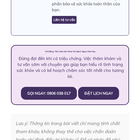
phần bảo vệ sức khỏe toàn thân của
bạn.
Liên hệ tư vấn
Chủ Động Tầm Soát Sức Khỏe Tim Mạch Ngay Hôm Nay
Đừng đợi đến khi có triệu chứng. Việc thăm khám và
tư vấn sớm với chuyên gia giúp bạn hiểu rõ tình trạng
sức khỏe và có kế hoạch chăm sóc tốt nhất cho tương
lai.
GỌI NGAY: 0906 038 017
ĐẶT LỊCH NGAY
Lưu ý: Thông tin trong bài viết chỉ mang tính chất
tham khảo, không thay thế cho việc chẩn đoán
hoặc chỉ định điều trị từ bác sĩ. Để có phác đồ phù