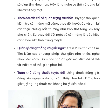
sẽ giúp tim khỏe hơn. Hãy lắng nghe cơ thể và dừng lại
khi cảm thấy mệt.
Theo dõi các chỉ số quan trọng tại nhà:
Hãy tạo thói quen
kiểm tra cân nặng mỗi sáng, theo dõi huyết áp và ghi lại
các triệu chứng bất thường như khó thở tăng lên hay
phù chân. Sự thay đổi đột ngột về cân nặng là dấu hiệu
cảnh báo sớm tình trạng ứ dịch.
Quản lý căng thẳng và giấc ngủ:
Stress là kẻ thù của tim.
Tìm kiếm các phương pháp thư giãn như thiền, nghe
nhạc, đọc sách. Đảm bảo ngủ đủ giấc mỗi đêm để cơ thể
và trái tim có thời gian phục hồi.
Tuân thủ dùng thuốc tuyệt đối:
Uống thuốc đúng giờ,
đúng liều, ngay cả khi bạn cảm thấy khỏe hơn. Đừng bao
giờ tự ý ngưng thuốc mà không hỏi ý kiến bác sĩ.