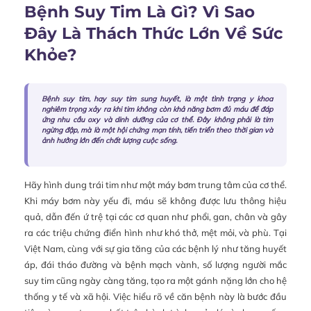
Bệnh Suy Tim Là Gì? Vì Sao
Đây Là Thách Thức Lớn Về Sức
Khỏe?
Bệnh suy tim, hay suy tim sung huyết, là một tình trạng y khoa
nghiêm trọng xảy ra khi tim không còn khả năng bơm đủ máu để đáp
ứng nhu cầu oxy và dinh dưỡng của cơ thể. Đây không phải là tim
ngừng đập, mà là một hội chứng mạn tính, tiến triển theo thời gian và
ảnh hưởng lớn đến chất lượng cuộc sống.
Hãy hình dung trái tim như một máy bơm trung tâm của cơ thể.
Khi máy bơm này yếu đi, máu sẽ không được lưu thông hiệu
quả, dẫn đến ứ trệ tại các cơ quan như phổi, gan, chân và gây
ra các triệu chứng điển hình như khó thở, mệt mỏi, và phù. Tại
Việt Nam, cùng với sự gia tăng của các bệnh lý như tăng huyết
áp, đái tháo đường và bệnh mạch vành, số lượng người mắc
suy tim cũng ngày càng tăng, tạo ra một gánh nặng lớn cho hệ
thống y tế và xã hội. Việc hiểu rõ về căn bệnh này là bước đầu