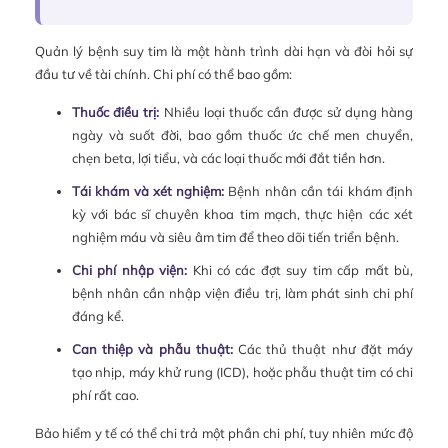
Quản lý bệnh suy tim là một hành trình dài hạn và đòi hỏi sự
đầu tư về tài chính. Chi phí có thể bao gồm:
Thuốc điều trị:
Nhiều loại thuốc cần được sử dụng hàng
ngày và suốt đời, bao gồm thuốc ức chế men chuyển,
chẹn beta, lợi tiểu, và các loại thuốc mới đắt tiền hơn.
Tái khám và xét nghiệm:
Bệnh nhân cần tái khám định
kỳ với bác sĩ chuyên khoa tim mạch, thực hiện các xét
nghiệm máu và siêu âm tim để theo dõi tiến triển bệnh.
Chi phí nhập viện:
Khi có các đợt suy tim cấp mất bù,
bệnh nhân cần nhập viện điều trị, làm phát sinh chi phí
đáng kể.
Can thiệp và phẫu thuật:
Các thủ thuật như đặt máy
tạo nhịp, máy khử rung (ICD), hoặc phẫu thuật tim có chi
phí rất cao.
Bảo hiểm y tế có thể chi trả một phần chi phí, tuy nhiên mức độ