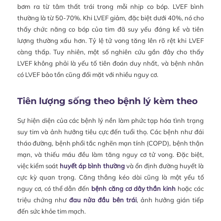
bơm ra từ tâm thất trái trong mỗi nhịp co bóp. LVEF bình
thường là từ 50-70%. Khi LVEF giảm, đặc biệt dưới 40%, nó cho
thấy chức năng co bóp của tim đã suy yếu đáng kể và tiên
lượng thường xấu hơn. Tỷ lệ tử vong tăng lên rõ rệt khi LVEF
càng thấp. Tuy nhiên, một số nghiên cứu gần đây cho thấy
LVEF không phải là yếu tố tiên đoán duy nhất, và bệnh nhân
có LVEF bảo tồn cũng đối mặt với nhiều nguy cơ.
Tiên lượng sống theo bệnh lý kèm theo
Sự hiện diện của các bệnh lý nền làm phức tạp hóa tình trạng
suy tim và ảnh hưởng tiêu cực đến tuổi thọ. Các bệnh như đái
tháo đường, bệnh phổi tắc nghẽn mạn tính (COPD), bệnh thận
mạn, và thiếu máu đều làm tăng nguy cơ tử vong. Đặc biệt,
việc kiểm soát
huyết áp bình thường
và ổn định đường huyết là
cực kỳ quan trọng. Căng thẳng kéo dài cũng là một yếu tố
nguy cơ, có thể dẫn đến
bệnh căng cơ dây thần kinh
hoặc các
triệu chứng như
đau nửa đầu bên trái
, ảnh hưởng gián tiếp
đến sức khỏe tim mạch.