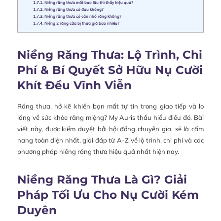
1.7.1.
Niềng răng thưa mất bao lâu thì thấy hiệu quả?
1.7.2.
Niềng răng thưa có đau không?
1.7.3.
Niềng răng thưa có cần nhổ răng không?
1.7.4.
Niềng 2 răng cửa bị thưa giá bao nhiêu?
Niềng Răng Thưa: Lộ Trình, Chi
Phí & Bí Quyết Sở Hữu Nụ Cười
Khít Đều Vĩnh Viễn
Răng thưa, hở kẽ khiến bạn mất tự tin trong giao tiếp và lo
lắng về sức khỏe răng miệng? My Auris thấu hiểu điều đó. Bài
viết này, được kiểm duyệt bởi hội đồng chuyên gia, sẽ là cẩm
nang toàn diện nhất, giải đáp từ A-Z về lộ trình, chi phí và các
phương pháp niềng răng thưa hiệu quả nhất hiện nay.
Niềng Răng Thưa Là Gì? Giải
Pháp Tối Ưu Cho Nụ Cười Kém
Duyên