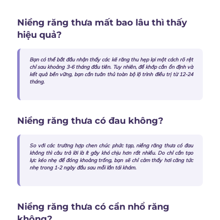
Niềng răng thưa mất bao lâu thì thấy
hiệu quả?
Bạn có thể bắt đầu nhận thấy các kẽ răng thu hẹp lại một cách rõ rệt
chỉ sau khoảng 3-6 tháng đầu tiên. Tuy nhiên, để khớp cắn ổn định và
kết quả bền vững, bạn cần tuân thủ toàn bộ lộ trình điều trị từ 12-24
tháng.
Niềng răng thưa có đau không?
So với các trường hợp chen chúc phức tạp,
niềng răng thưa có đau
không
thì câu trả lời là ít gây khó chịu hơn rất nhiều. Do chỉ cần tạo
lực kéo nhẹ để đóng khoảng trống, bạn sẽ chỉ cảm thấy hơi căng tức
nhẹ trong 1-2 ngày đầu sau mỗi lần tái khám.
Niềng răng thưa có cần nhổ răng
không?