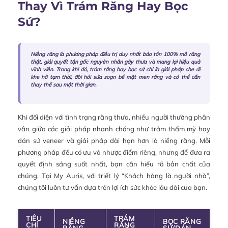
Thay Vì Trám Răng Hay Bọc
Sứ?
Niềng răng là phương pháp điều trị duy nhất bảo tồn 100% mô răng
thật, giải quyết tận gốc nguyên nhân gây thưa và mang lại hiệu quả
vĩnh viễn. Trong khi đó, trám răng hay bọc sứ chỉ là giải pháp che đi
khe hở tạm thời, đòi hỏi sửa soạn bề mặt men răng và có thể cần
thay thế sau một thời gian.
Khi đối diện với tình trạng răng thưa, nhiều người thường phân
vân giữa các giải pháp nhanh chóng như trám thẩm mỹ hay
dán sứ veneer và giải pháp dài hạn hơn là niềng răng. Mỗi
phương pháp đều có ưu và nhược điểm riêng, nhưng để đưa ra
quyết định sáng suốt nhất, bạn cần hiểu rõ bản chất của
chúng. Tại My Auris, với triết lý “Khách hàng là người nhà”,
chúng tôi luôn tư vấn dựa trên lợi ích sức khỏe lâu dài của bạn.
TIÊU
TRÁM
NIỀNG
BỌC RĂNG
CHÍ
RĂNG
RĂNG
SỨ/DÁN