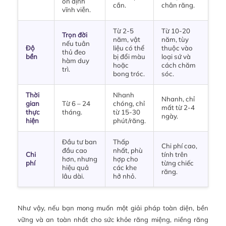
ổn định
cắn.
chân răng.
vĩnh viễn.
Từ 2-5
Từ 10-20
Trọn đời
năm, vật
năm, tùy
nếu tuân
Độ
liệu có thể
thuộc vào
thủ đeo
bền
bị đổi màu
loại sứ và
hàm duy
hoặc
cách chăm
trì.
bong tróc.
sóc.
Thời
Nhanh
Nhanh, chỉ
gian
Từ 6 – 24
chóng, chỉ
mất từ 2-4
thực
tháng.
từ 15-30
ngày.
hiện
phút/răng.
Đầu tư ban
Thấp
Chi phí cao,
đầu cao
nhất, phù
Chi
tính trên
hơn, nhưng
hợp cho
phí
từng chiếc
hiệu quả
các khe
răng.
lâu dài.
hở nhỏ.
Như vậy, nếu bạn mong muốn một giải pháp toàn diện, bền
vững và an toàn nhất cho sức khỏe răng miệng, niềng răng