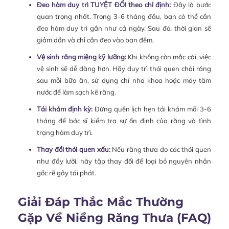
Đeo hàm duy trì TUYỆT ĐỐI theo chỉ định:
Đây là bước
quan trọng nhất. Trong 3-6 tháng đầu, bạn có thể cần
đeo hàm duy trì gần như cả ngày. Sau đó, thời gian sẽ
giảm dần và chỉ cần đeo vào ban đêm.
Vệ sinh răng miệng kỹ lưỡng:
Khi không còn mắc cài, việc
vệ sinh sẽ dễ dàng hơn. Hãy duy trì thói quen chải răng
sau mỗi bữa ăn, sử dụng chỉ nha khoa hoặc máy tăm
nước để làm sạch kẽ răng.
Tái khám định kỳ:
Đừng quên lịch hẹn tái khám mỗi 3-6
tháng để bác sĩ kiểm tra sự ổn định của răng và tình
trạng hàm duy trì.
Thay đổi thói quen xấu:
Nếu răng thưa do các thói quen
như đẩy lưỡi, hãy tập thay đổi để loại bỏ nguyên nhân
gốc rễ gây tái phát.
Giải Đáp Thắc Mắc Thường
Gặp Về Niềng Răng Thưa (FAQ)