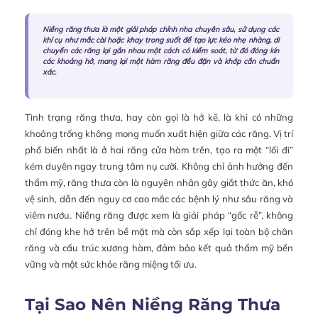
Niềng răng thưa là một giải pháp chỉnh nha chuyên sâu, sử dụng các
khí cụ như mắc cài hoặc khay trong suốt để tạo lực kéo nhẹ nhàng, di
chuyển các răng lại gần nhau một cách có kiểm soát, từ đó đóng kín
các khoảng hở, mang lại một hàm răng đều đặn và khớp cắn chuẩn
xác.
Tình trạng răng thưa, hay còn gọi là hở kẽ, là khi có những
khoảng trống không mong muốn xuất hiện giữa các răng. Vị trí
phổ biến nhất là ở hai răng cửa hàm trên, tạo ra một “lối đi”
kém duyên ngay trung tâm nụ cười. Không chỉ ảnh hưởng đến
thẩm mỹ, răng thưa còn là nguyên nhân gây giắt thức ăn, khó
vệ sinh, dẫn đến nguy cơ cao mắc các bệnh lý như sâu răng và
viêm nướu. Niềng răng được xem là giải pháp “gốc rễ”, không
chỉ đóng khe hở trên bề mặt mà còn sắp xếp lại toàn bộ chân
răng và cấu trúc xương hàm, đảm bảo kết quả thẩm mỹ bền
vững và một sức khỏe răng miệng tối ưu.
Tại Sao Nên Niềng Răng Thưa