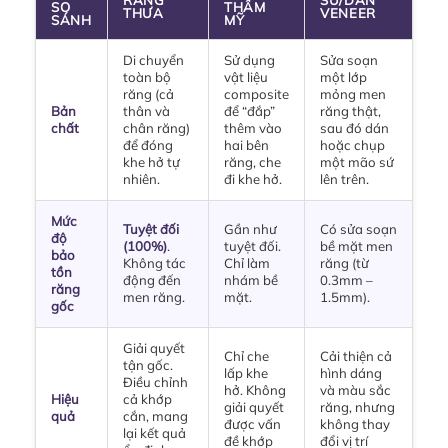
SO
THẨM
THƯA
VENEER
SÁNH
MỸ
Di chuyển
Sử dụng
Sửa soạn
toàn bộ
vật liệu
một lớp
răng (cả
composite
mỏng men
Bản
thân và
để “đắp”
răng thật,
chất
chân răng)
thêm vào
sau đó dán
để đóng
hai bên
hoặc chụp
khe hở tự
răng, che
một mão sứ
nhiên.
đi khe hở.
lên trên.
Mức
Tuyệt đối
Gần như
Có sửa soạn
độ
(100%)
.
tuyệt đối.
bề mặt men
bảo
Không tác
Chỉ làm
răng (từ
tồn
động đến
nhám bề
0.3mm –
răng
men răng.
mặt.
1.5mm).
gốc
Giải quyết
Chỉ che
Cải thiện cả
tận gốc.
lấp khe
hình dáng
Điều chỉnh
hở. Không
và màu sắc
Hiệu
cả khớp
giải quyết
răng, nhưng
quả
cắn, mang
được vấn
không thay
lại kết quả
đề khớp
đổi vị trí