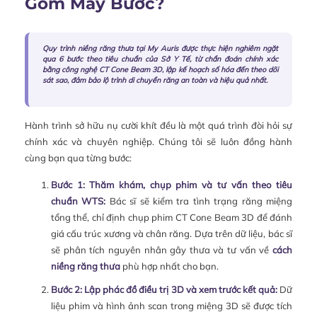
Gồm Mấy Bước?
Quy trình niềng răng thưa tại My Auris được thực hiện nghiêm ngặt
qua 6 bước theo tiêu chuẩn của Sở Y Tế, từ chẩn đoán chính xác
bằng công nghệ CT Cone Beam 3D, lập kế hoạch số hóa đến theo dõi
sát sao, đảm bảo lộ trình di chuyển răng an toàn và hiệu quả nhất.
Hành trình sở hữu nụ cười khít đều là một quá trình đòi hỏi sự
chính xác và chuyên nghiệp. Chúng tôi sẽ luôn đồng hành
cùng bạn qua từng bước:
Bước 1: Thăm khám, chụp phim và tư vấn theo tiêu
chuẩn WTS:
Bác sĩ sẽ kiểm tra tình trạng răng miệng
tổng thể, chỉ định chụp phim CT Cone Beam 3D để đánh
giá cấu trúc xương và chân răng. Dựa trên dữ liệu, bác sĩ
sẽ phân tích nguyên nhân gây thưa và tư vấn về
cách
niềng răng thưa
phù hợp nhất cho bạn.
Bước 2: Lập phác đồ điều trị 3D và xem trước kết quả:
Dữ
liệu phim và hình ảnh scan trong miệng 3D sẽ được tích