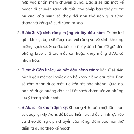
hợp vào phần mềm chuyên dụng. Bác sĩ sẽ lập một kế
hoạch di chuyển răng chi tiết, cho phép bạn thấy trước
nụ cười của mình sẽ thay đổi như thế nào qua từng
tháng và kết quả cuối cùng ra sao.
Bước 3: Vệ sinh răng miệng và lấy dấu hàm:
Trước khi
gắn khí cụ, bạn sẽ được cạo vôi răng và vệ sinh khoang
miệng sạch sẽ. Sau đó, bác sĩ sẽ lấy dấu hàm để gửi đến
phòng labo chế tác mắc cài hoặc khay niềng được cá
nhân hóa.
Bước 4: Gắn khí cụ và bắt đầu hành trình:
Bác sĩ sẽ tiến
hành gắn mắc cài hoặc giao bộ khay niềng đầu tiên. Bạn
sẽ cảm nhận được một lực kéo rất nhẹ nhàng. Qua đó,
bạn sẽ được hướng dẫn chi tiết cách chăm sóc và những
lưu ý trong sinh hoạt.
Bước 5: Tái khám định kỳ:
Khoảng 4-6 tuần một lần, bạn
sẽ quay lại My Auris để bác sĩ kiểm tra, điều chỉnh lực kéo
và theo dõi sự dịch chuyển của răng, đảm bảo mọi thứ
diễn ra đúng theo kế hoạch.