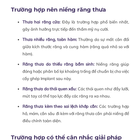
Trường hợp nên niềng răng thưa
Thưa hai răng cửa:
Đây là trường hợp phổ biến nhất,
gây ảnh hưởng trực tiếp đến thẩm mỹ nụ cười.
Thưa nhiều răng, toàn hàm:
Thường do sự mất cân đối
giữa kích thước răng và cung hàm (răng quá nhỏ so với
hàm).
Răng thưa do thiếu răng bẩm sinh:
Niềng răng giúp
đóng hoặc phân bố lại khoảng trống để chuẩn bị cho việc
cấy ghép Implant sau này.
Răng thưa do thói quen xấu:
Các thói quen như đẩy lưỡi,
mút tay có thể tạo lực đẩy các răng ra xa nhau.
Răng thưa kèm theo sai lệch khớp cắn:
Các trường hợp
hô, móm, cắn sâu đi kèm với răng thưa cần phải niềng để
điều chỉnh toàn diện.
Trường hợp có thể cân nhắc giải pháp