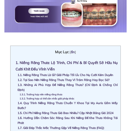
Mục Lục
[
ẩn
]
1.
Niềng Răng Thưa: Lộ Trình, Chi Phí & Bí Quyết Sở Hữu Nụ
Cười Khít Đều Vĩnh Viễn
1.1.
Niềng Răng Thưa Là Gì? Giải Pháp Tối Ưu Cho Nụ Cười Kém Duyên
1.2.
Tại Sao Nên Niềng Răng Thưa Thay Vì Trám Răng Hay Bọc Sứ?
1.3.
Những Ai Phù Hợp Để Niềng Răng Thưa? (Chỉ Định & Chống Chỉ
Định)
1.3.1.
Trường hợp nên niềng răng thưa
1.3.2.
Trường hợp có thể cân nhắc giải pháp khác
1.4.
Quy Trình Niềng Răng Thưa Chuẩn Y Khoa Tại My Auris Gồm Mấy
Bước?
1.5.
Chi Phí Niềng Răng Thưa Giá Bao Nhiêu? Cập Nhật Bảng Giá 2024
1.6.
Hướng Dẫn Chăm Sóc Răng Sau Khi Niềng Để Khe Thưa Không Tái
Phát
1.7.
Giải Đáp Thắc Mắc Thường Gặp Về Niềng Răng Thưa (FAQ)