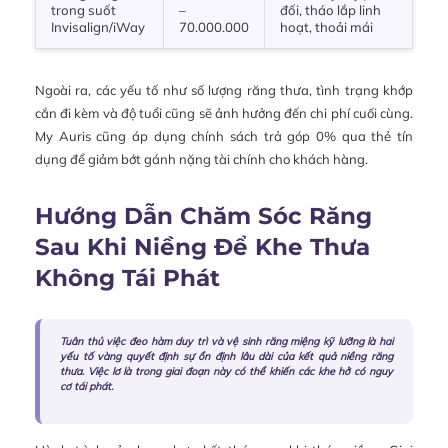
trong suốt
–
đối, tháo lắp linh
Invisalign/iWay
70.000.000
hoạt, thoải mái
Ngoài ra, các yếu tố như số lượng răng thưa, tình trạng khớp
cắn đi kèm và độ tuổi cũng sẽ ảnh hưởng đến chi phí cuối cùng.
My Auris cũng áp dụng chính sách trả góp 0% qua thẻ tín
dụng để giảm bớt gánh nặng tài chính cho khách hàng.
Hướng Dẫn Chăm Sóc Răng
Sau Khi Niềng Để Khe Thưa
Không Tái Phát
Tuân thủ việc đeo hàm duy trì và vệ sinh răng miệng kỹ lưỡng là hai
yếu tố vàng quyết định sự ổn định lâu dài của kết quả niềng răng
thưa. Việc lơ là trong giai đoạn này có thể khiến các khe hở có nguy
cơ tái phát.