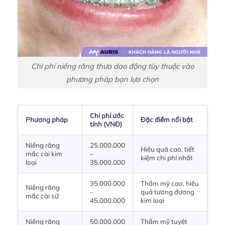
Chi phí niềng răng thưa dao động tùy thuộc vào
phương pháp bạn lựa chọn
Chi phí ước
Phương pháp
Đặc điểm nổi bật
tính (VNĐ)
Niềng răng
25.000.000
Hiệu quả cao, tiết
mắc cài kim
–
kiệm chi phí nhất
loại
35.000.000
35.000.000
Thẩm mỹ cao, hiệu
Niềng răng
–
quả tương đương
mắc cài sứ
45.000.000
kim loại
Niềng răng
50.000.000
Thẩm mỹ tuyệt