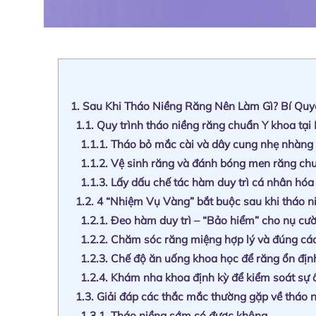
1.
Sau Khi Tháo Niềng Răng Nên Làm Gì? Bí Quyế
1.1.
Quy trình tháo niềng răng chuẩn Y khoa tại
1.1.1.
Tháo bỏ mắc cài và dây cung nhẹ nhàng
1.1.2.
Vệ sinh răng và đánh bóng men răng ch
1.1.3.
Lấy dấu chế tác hàm duy trì cá nhân hóa
1.2.
4 “Nhiệm Vụ Vàng” bắt buộc sau khi tháo n
1.2.1.
Đeo hàm duy trì – “Bảo hiểm” cho nụ cườ
1.2.2.
Chăm sóc răng miệng hợp lý và đúng cá
1.2.3.
Chế độ ăn uống khoa học để răng ổn địn
1.2.4.
Khám nha khoa định kỳ để kiểm soát sự 
1.3.
Giải đáp các thắc mắc thường gặp về tháo 
1.3.1.
Tháo niềng sớm có được không