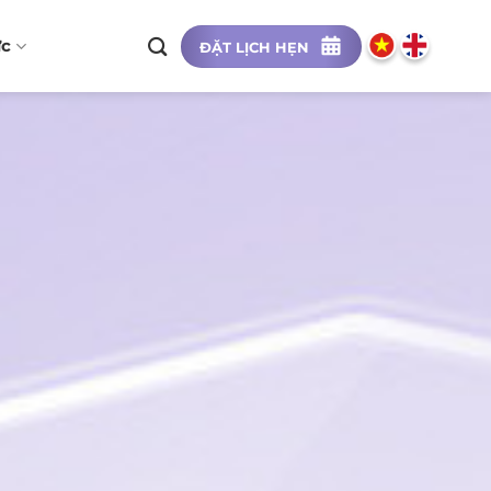
ức
ĐẶT LỊCH HẸN