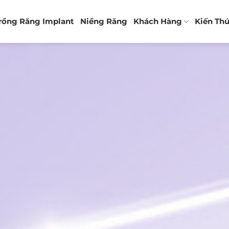
rồng Răng Implant
Niềng Răng
Khách Hàng
Kiến Th