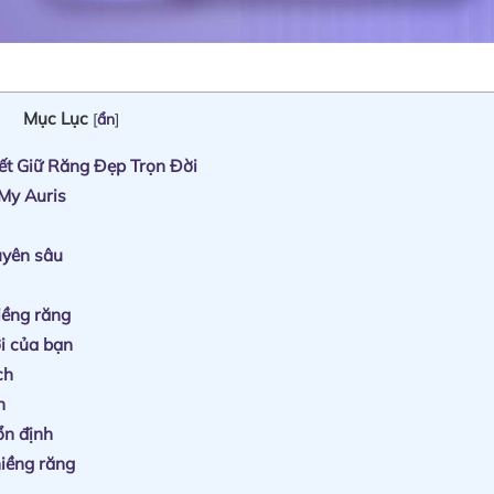
Mục Lục
[
ẩn
]
t Giữ Răng Đẹp Trọn Đời
 My Auris
uyên sâu
iềng răng
i của bạn
ch
h
ổn định
niềng răng