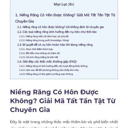
Mục Lục
[
ẩn
]
1.
Niềng Răng Có Hôn Được Không? Giải Mã Tất Tần Tật Từ
Chuyên Gia
1.1.
Niềng răng có hôn được không? Lời khẳng định từ chuyên gia
1.2.
Các loại niềng răng ảnh hưởng đến nụ hôn như thế nào
1.2.1.
Niềng răng mắc cài (kim loại, sứ, pha lê)
1.2.2.
Niềng răng trong suốt (Invisalign, iWay)
1.3.
Bí quyết để có nụ hôn hoàn hảo khi đang niềng răng
1.3.1.
Chọn thời điểm thích hợp
1.3.2.
Bắt đầu nhẹ nhàng và chậm rãi
1.3.3.
Vệ sinh răng miệng là trên hết
1.4.
Giải đáp các thắc mắc thường gặp (FAQ)
1.4.1.
Niềng răng có ảnh hưởng đến các hoạt động khác không
1.4.2.
Làm sao để đối phương không cảm thấy khó chịu
1.4.3.
Niềng răng có làm giảm sự lãng mạn không
Niềng Răng Có Hôn Được
Không? Giải Mã Tất Tần Tật Từ
Chuyên Gia
Đây là một trong những thắc mắc thầm kín và phổ biến nhất