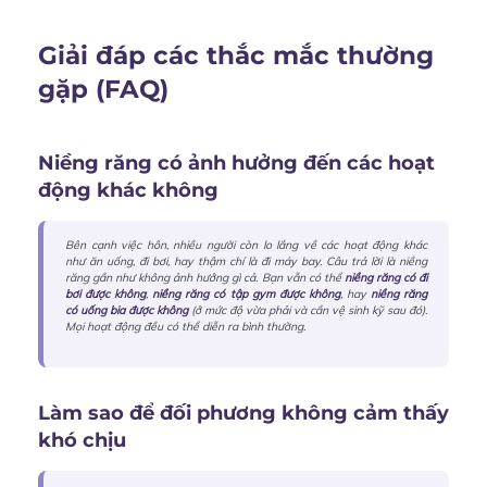
Giải đáp các thắc mắc thường
gặp (FAQ)
Niềng răng có ảnh hưởng đến các hoạt
động khác không
Bên cạnh việc hôn, nhiều người còn lo lắng về các hoạt động khác
như ăn uống, đi bơi, hay thậm chí là đi máy bay. Câu trả lời là niềng
răng gần như không ảnh hưởng gì cả. Bạn vẫn có thể
niềng răng có đi
bơi được không
,
niềng răng có tập gym được không
, hay
niềng răng
có uống bia được không
(ở mức độ vừa phải và cần vệ sinh kỹ sau đó).
Mọi hoạt động đều có thể diễn ra bình thường.
Làm sao để đối phương không cảm thấy
khó chịu