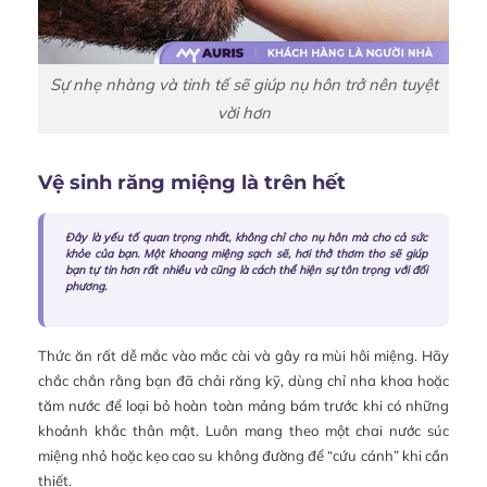
Sự nhẹ nhàng và tinh tế sẽ giúp nụ hôn trở nên tuyệt
vời hơn
Vệ sinh răng miệng là trên hết
Đây là yếu tố quan trọng nhất, không chỉ cho nụ hôn mà cho cả sức
khỏe của bạn. Một khoang miệng sạch sẽ, hơi thở thơm tho sẽ giúp
bạn tự tin hơn rất nhiều và cũng là cách thể hiện sự tôn trọng với đối
phương.
Thức ăn rất dễ mắc vào mắc cài và gây ra mùi hôi miệng. Hãy
chắc chắn rằng bạn đã chải răng kỹ, dùng chỉ nha khoa hoặc
tăm nước để loại bỏ hoàn toàn mảng bám trước khi có những
khoảnh khắc thân mật. Luôn mang theo một chai nước súc
miệng nhỏ hoặc kẹo cao su không đường để “cứu cánh” khi cần
thiết.