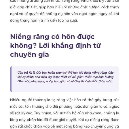
của những ai đang cân nhắc niềng răng. Nha khoa My Auris sẽ
giải đáp chi tiết, giúp bạn hiểu rõ những ảnh hưởng, cách thích
nghi và bí quyết để những nụ hôn vẫn ngọt ngào ngay cả khi
đang trong hành trình kiến tạo nụ cười.
Niềng răng có hôn được
không? Lời khẳng định từ
chuyên gia
Câu trả lời là CÓ, bạn hoàn toàn có thể hôn khi đang niềng răng. Các
khí cụ chỉnh nha hiện đại được thiết kế để giảm thiểu mọi ảnh hưởng
đến cuộc sống hàng ngày, bao gồm cả những khoảnh khắc thân mật.
Nhiều người thường lo sợ rằng việc hôn có thể gây bung sút
mắc cài, tổn thương cho đối phương hoặc đơn giản là cảm giác
sẽ rất kỳ cục. Tuy nhiên, với sự tiến bộ của nha khoa, những lo
lắng này phần lớn đã được giải quyết. Khí cụ niềng răng được
gắn rất chắc chắn vào bề mặt răng bằng keo chuyên dụng và