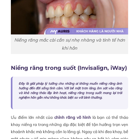
Niềng răng mắc cài cần sự nhẹ nhàng và tinh tế hơn
khi hôn
Niềng răng trong suốt (Invisalign, iWay)
Đây là giải pháp lý tưởng cho những ai không muốn niềng răng ảnh
hưởng đến đời sống tình cảm. Với bề mặt trơn láng, ôm sát vào răng
và khả năng tháo lắp linh hoạt, niềng răng trong suốt mang lại trải
nghiệm hôn gần như không khác biệt so với bình thường.
Ưu điểm lớn nhất của
chỉnh răng vô hình
là bạn có thể tháo
khay niềng ra trong những dịp đặc biệt để tận hưởng trọn vẹn
khoảnh khắc mà không cần lo lắng gì. Ngay cả khi đeo khay, bề
mặt nhựa y tế mịn màng cũng không gây ra bất kỳ cảm giác