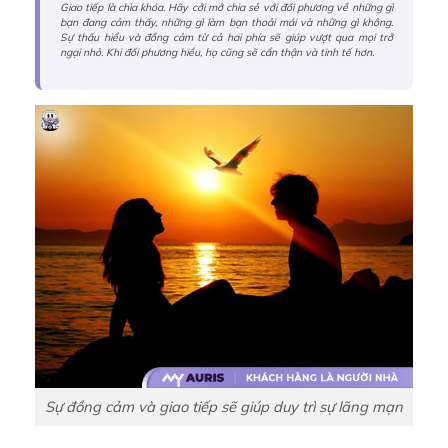
Giao tiếp là chìa khóa. Hãy cởi mở chia sẻ với đối phương về những gì
bạn đang cảm thấy, những gì làm bạn thoải mái và những gì không.
Sự thấu hiểu và đồng cảm từ cả hai phía sẽ giúp vượt qua mọi trở
ngại nhỏ. Khi đối phương hiểu, họ cũng sẽ cẩn thận và tinh tế hơn.
Sự đồng cảm và giao tiếp sẽ giúp duy trì sự lãng mạn