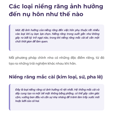
Các loại niềng răng ảnh hưởng
đến nụ hôn như thế nào
Mức độ ảnh hưởng của niềng răng đến việc hôn phụ thuộc rất nhiều
vào loại khí cụ bạn lựa chọn. Niềng răng trong suốt gần như không
gây ra bất kỳ trở ngại nào, trong khi niềng răng mắc cài sẽ cần một
chút thời gian để làm quen.
Mỗi phương pháp chỉnh nha có những đặc điểm riêng, từ đó
tạo ra những trải nghiệm khác nhau khi hôn.
Niềng răng mắc cài (kim loại, sứ, pha lê)
Đây là loại niềng răng có ảnh hưởng rõ rệt nhất. Hệ thống mắc cài và
dây cung tạo ra một bề mặt không bằng phẳng, có thể gây cảm giác
cộm, vướng ban đầu và cần sự nhẹ nhàng để tránh làm trầy xước môi
hoặc lưỡi của cả hai.