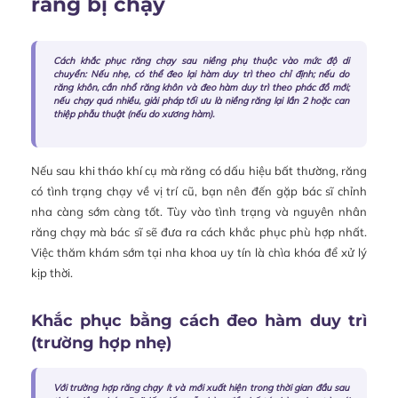
răng bị chạy
Cách khắc phục răng chạy sau niềng phụ thuộc vào mức độ di
chuyển: Nếu nhẹ, có thể đeo lại hàm duy trì theo chỉ định; nếu do
răng khôn, cần nhổ răng khôn và đeo hàm duy trì theo phác đồ mới;
nếu chạy quá nhiều, giải pháp tối ưu là niềng răng lại lần 2 hoặc can
thiệp phẫu thuật (nếu do xương hàm).
Nếu sau khi tháo khí cụ mà răng có dấu hiệu bất thường, răng
có tình trạng chạy về vị trí cũ, bạn nên đến gặp bác sĩ chỉnh
nha càng sớm càng tốt. Tùy vào tình trạng và nguyên nhân
răng chạy mà bác sĩ sẽ đưa ra cách khắc phục phù hợp nhất.
Việc thăm khám sớm tại nha khoa uy tín là chìa khóa để xử lý
kịp thời.
Khắc phục bằng cách đeo hàm duy trì
(trường hợp nhẹ)
Với trường hợp răng chạy ít và mới xuất hiện trong thời gian đầu sau