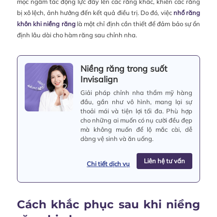
mọc ngầm tác động lực đẩy lên các răng khác, khiến các răng
bị xô lệch, ảnh hưởng đến kết quả điều trị. Do đó, việc
nhổ răng
khôn khi niềng răng
là một chỉ định cần thiết để đảm bảo sự ổn
định lâu dài cho hàm răng sau chỉnh nha.
Niềng răng trong suốt
Invisalign
Giải pháp chỉnh nha thẩm mỹ hàng
đầu, gần như vô hình, mang lại sự
thoải mái và tiện lợi tối đa. Phù hợp
cho những ai muốn có nụ cười đều đẹp
mà không muốn để lộ mắc cài, dễ
dàng vệ sinh và ăn uống.
Liên hệ tư vấn
Chi tiết dịch vụ
Cách khắc phục sau khi niềng