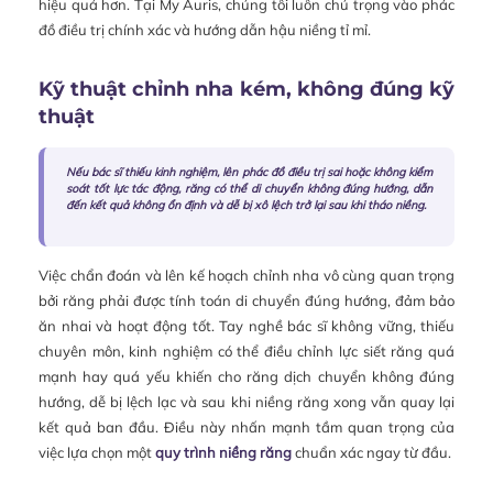
hiệu quả hơn. Tại My Auris, chúng tôi luôn chú trọng vào phác
đồ điều trị chính xác và hướng dẫn hậu niềng tỉ mỉ.
Kỹ thuật chỉnh nha kém, không đúng kỹ
thuật
Nếu bác sĩ thiếu kinh nghiệm, lên phác đồ điều trị sai hoặc không kiểm
soát tốt lực tác động, răng có thể di chuyển không đúng hướng, dẫn
đến kết quả không ổn định và dễ bị xô lệch trở lại sau khi tháo niềng.
Việc chẩn đoán và lên kế hoạch chỉnh nha vô cùng quan trọng
bởi răng phải được tính toán di chuyển đúng hướng, đảm bảo
ăn nhai và hoạt động tốt. Tay nghề bác sĩ không vững, thiếu
chuyên môn, kinh nghiệm có thể điều chỉnh lực siết răng quá
mạnh hay quá yếu khiến cho răng dịch chuyển không đúng
hướng, dễ bị lệch lạc và sau khi niềng răng xong vẫn quay lại
kết quả ban đầu. Điều này nhấn mạnh tầm quan trọng của
việc lựa chọn một
quy trình niềng răng
chuẩn xác ngay từ đầu.