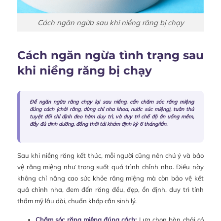
Cách ngăn ngừa sau khi niềng răng bị chạy
Cách ngăn ngừa tình trạng sau
khi niềng răng bị chạy
Để ngăn ngừa răng chạy lại sau niềng, cần chăm sóc răng miệng
đúng cách (chải răng, dùng chỉ nha khoa, nước súc miệng), tuân thủ
tuyệt đối chỉ định đeo hàm duy trì, và duy trì chế độ ăn uống mềm,
đầy đủ dinh dưỡng, đồng thời tái khám định kỳ 6 tháng/lần.
Sau khi niềng răng kết thúc, mỗi người cũng nên chú ý và bảo
vệ răng miệng như trong suốt quá trình chỉnh nha. Điều này
không chỉ nâng cao sức khỏe răng miệng mà còn bảo vệ kết
quả chỉnh nha, đem đến răng đều, đẹp, ổn định, duy trì tính
thẩm mỹ lâu dài, chuẩn khớp cắn sinh lý.
Chăm sóc răng miệng đúng cách:
Lựa chọn bàn chải có