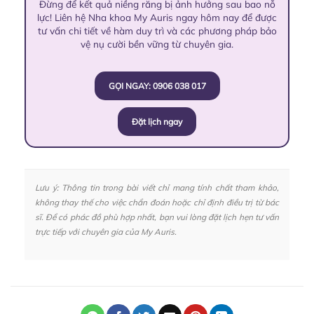
Đừng để kết quả niềng răng bị ảnh hưởng sau bao nỗ
lực! Liên hệ Nha khoa My Auris ngay hôm nay để được
tư vấn chi tiết về hàm duy trì và các phương pháp bảo
vệ nụ cười bền vững từ chuyên gia.
GỌI NGAY: 0906 038 017
Đặt lịch ngay
Lưu ý: Thông tin trong bài viết chỉ mang tính chất tham khảo,
không thay thế cho việc chẩn đoán hoặc chỉ định điều trị từ bác
sĩ. Để có phác đồ phù hợp nhất, bạn vui lòng đặt lịch hẹn tư vấn
trực tiếp với chuyên gia của My Auris.