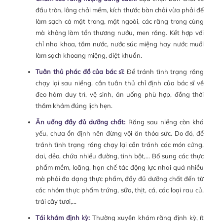
đầu tròn, lông chải mềm, kích thước bàn chải vừa phải để
làm sạch cả mặt trong, mặt ngoài, các răng trong cùng
mà không làm tổn thương nướu, men răng. Kết hợp với
chỉ nha khoa, tăm nước, nước súc miệng hay nước muối
làm sạch khoang miệng, diệt khuẩn.
Tuân thủ phác đồ của bác sĩ:
Để tránh tình trạng răng
chạy lại sau niềng, cần tuân thủ chỉ định của bác sĩ về
đeo hàm duy trì, vệ sinh, ăn uống phù hợp, đồng thời
thăm khám đúng lịch hẹn.
Ăn uống đầy đủ dưỡng chất:
Răng sau niềng còn khá
yếu, chưa ổn định nên đừng vội ăn thỏa sức. Do đó, để
tránh tình trạng răng chạy lại cần tránh các món cứng,
dai, dẻo, chứa nhiều đường, tinh bột,… Bổ sung các thực
phẩm mềm, loãng, hạn chế tác động lực nhai quá nhiều
mà phải đa dạng thực phẩm, đầy đủ dưỡng chất đến từ
các nhóm thực phẩm trứng, sữa, thịt, cá, các loại rau củ,
trái cây tươi,…
Tái khám định kỳ:
Thường xuyên khám răng định kỳ, ít