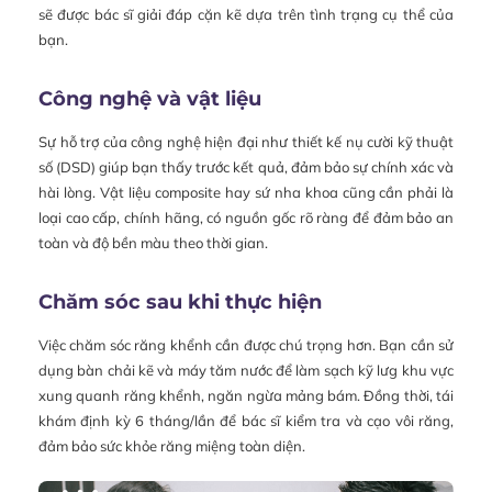
sẽ được bác sĩ giải đáp cặn kẽ dựa trên tình trạng cụ thể của
bạn.
Công nghệ và vật liệu
Sự hỗ trợ của công nghệ hiện đại như thiết kế nụ cười kỹ thuật
số (DSD) giúp bạn thấy trước kết quả, đảm bảo sự chính xác và
hài lòng. Vật liệu composite hay sứ nha khoa cũng cần phải là
loại cao cấp, chính hãng, có nguồn gốc rõ ràng để đảm bảo an
toàn và độ bền màu theo thời gian.
Chăm sóc sau khi thực hiện
Việc chăm sóc răng khểnh cần được chú trọng hơn. Bạn cần sử
dụng bàn chải kẽ và máy tăm nước để làm sạch kỹ lưg khu vực
xung quanh răng khểnh, ngăn ngừa mảng bám. Đồng thời, tái
khám định kỳ 6 tháng/lần để bác sĩ kiểm tra và cạo vôi răng,
đảm bảo sức khỏe răng miệng toàn diện.