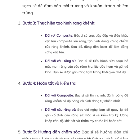
sạch sẽ để đảm bảo môi trường vô khuẩn, tránh nhiễm
trùng.
Bước 3: Thực hiện tạo hình răng khểnh:
Đối với Composite:
Bác sĩ sẽ trực tiếp đắp và điêu khắc
vật liệu composite lên răng, tạo hình dáng và độ chếch
của răng khểnh. Sau đó, dùng đèn laser để làm đông
cứng vật liệu.
Đối với cầu răng sứ:
Bác sĩ sẽ tiến hành sửa soạn bề
mặt men răng của các răng trụ, lấy dấu hàm và gửi về
labo. Bạn sẽ được gắn răng tạm trong thời gian chờ đợi.
Bước 4: Hoàn tất và kiểm tra:
Đối với Composite:
Bác sĩ sẽ tinh chỉnh, đánh bóng để
răng khểnh có độ bóng và hình dáng tự nhiên nhất.
Đối với cầu răng sứ:
Sau vài ngày, bạn sẽ quay lại để
gắn cố định cầu răng sứ. Bác sĩ sẽ kiểm tra kỹ lưỡng
khớp cắn, độ khít sát và thẩm mỹ trước khi hoàn tất.
Bước 5: Hướng dẫn chăm sóc:
Bác sĩ sẽ hướng dẫn chi