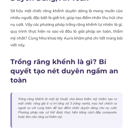
Sở hữu một chiếc răng khểnh duyên dáng là mong muốn của
nhiều người, đặc biệt là giới trẻ, giúp tạo điểm nhấn thu hút cho
nụ cười. Vậy các phương pháp trồng răng khểnh tự nhiên là gì,
quy trình thực hiện ra sao và đâu là giải pháp an toàn, thẩm
mỹ nhất? Cùng Nha khoa My Auris khám phá chi tiết trong bài
viết này.
Trồng răng khểnh là gì? Bí
quyết tạo nét duyên ngầm an
toàn
Trồng răng khểnh là một kỹ thuật nha khoa thẩm mỹ nhằm tạo ra
một chiếc răng giả ở vị trí răng số 3 (răng nanh), mọc hơi chếch ra
ngoài so với cung hàm để tạo điểm nhấn duyên dáng cho nụ cười.
Phương pháp này có thể được thực hiện bằng cách đắp composite
hoặc làm cầu răng sứ thẩm mỹ.