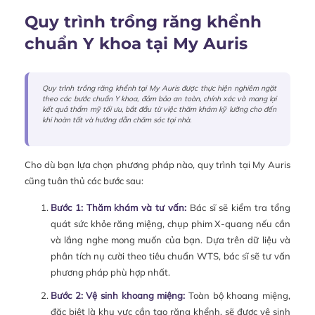
Quy trình trồng răng khểnh
chuẩn Y khoa tại My Auris
Quy trình trồng răng khểnh tại My Auris được thực hiện nghiêm ngặt
theo các bước chuẩn Y khoa, đảm bảo an toàn, chính xác và mang lại
kết quả thẩm mỹ tối ưu, bắt đầu từ việc thăm khám kỹ lưỡng cho đến
khi hoàn tất và hướng dẫn chăm sóc tại nhà.
Cho dù bạn lựa chọn phương pháp nào, quy trình tại My Auris
cũng tuân thủ các bước sau:
Bước 1: Thăm khám và tư vấn:
Bác sĩ sẽ kiểm tra tổng
quát sức khỏe răng miệng, chụp phim X-quang nếu cần
và lắng nghe mong muốn của bạn. Dựa trên dữ liệu và
phân tích nụ cười theo tiêu chuẩn WTS, bác sĩ sẽ tư vấn
phương pháp phù hợp nhất.
Bước 2: Vệ sinh khoang miệng:
Toàn bộ khoang miệng,
đặc biệt là khu vực cần tạo răng khểnh, sẽ được vệ sinh