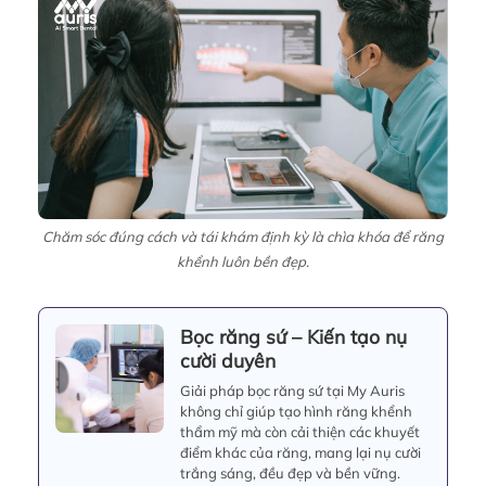
Chăm sóc đúng cách và tái khám định kỳ là chìa khóa để răng
khểnh luôn bền đẹp.
Bọc răng sứ – Kiến tạo nụ
cười duyên
Giải pháp bọc răng sứ tại My Auris
không chỉ giúp tạo hình răng khểnh
thẩm mỹ mà còn cải thiện các khuyết
điểm khác của răng, mang lại nụ cười
trắng sáng, đều đẹp và bền vững.