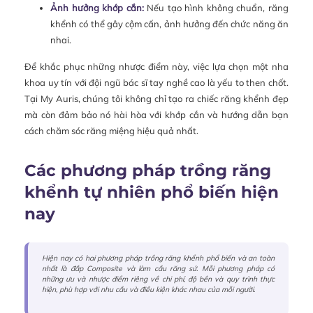
Ảnh hưởng khớp cắn:
Nếu tạo hình không chuẩn, răng
khểnh có thể gây cộm cấn, ảnh hưởng đến chức năng ăn
nhai.
Để khắc phục những nhược điểm này, việc lựa chọn một nha
khoa uy tín với đội ngũ bác sĩ tay nghề cao là yếu to then chốt.
Tại My Auris, chúng tôi không chỉ tạo ra chiếc răng khểnh đẹp
mà còn đảm bảo nó hài hòa với khớp cắn và hướng dẫn bạn
cách chăm sóc răng miệng hiệu quả nhất.
Các phương pháp trồng răng
khểnh tự nhiên phổ biến hiện
nay
Hiện nay có hai phương pháp trồng răng khểnh phổ biến và an toàn
nhất là đắp Composite và làm cầu răng sứ. Mỗi phương pháp có
những ưu và nhược điểm riêng về chi phí, độ bền và quy trình thực
hiện, phù hợp với nhu cầu và điều kiện khác nhau của mỗi người.