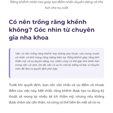
Răng khểnh nhân tạo giúp tạo điểm nhấn duyên dáng và thu
hút cho nụ cười.
Có nên trồng răng khểnh
không? Góc nhìn từ chuyên
gia nha khoa
Việc có nên trồng răng khểnh hay không phụ thuộc vào mong muốn
cá nhân và tình trạng răng miệng hiện tại. Răng khểnh giúp tăng tính
thẩm mỹ và sự duyên dáng, tuy nhiên cũng có thể gây khó khăn hơn
trong việc vệ sinh. Do đó, cần có sự tư vấn kỹ lưỡng từ bác sĩ chuyên
môn để đưa ra quyết định phù hợp.
Trước khi quyết định, bạn cần cân nhắc cả ưu điểm và nhược
điểm của việc này. Một chiếc răng khểnh được tạo ra đúng kỹ
thuật sẽ mang lại nhiều lợi ích thẩm mỹ, nhưng nếu không
được chăm sóc cẩn thận, nó cũng có thể tiềm ẩn một số rủi ro.