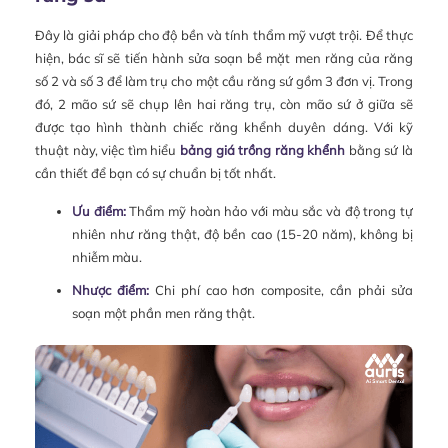
Đây là giải pháp cho độ bền và tính thẩm mỹ vượt trội. Để thực
hiện, bác sĩ sẽ tiến hành sửa soạn bề mặt men răng của răng
số 2 và số 3 để làm trụ cho một cầu răng sứ gồm 3 đơn vị. Trong
đó, 2 mão sứ sẽ chụp lên hai răng trụ, còn mão sứ ở giữa sẽ
được tạo hình thành chiếc răng khểnh duyên dáng. Với kỹ
thuật này, việc tìm hiểu
bảng giá trồng răng khểnh
bằng sứ là
cần thiết để bạn có sự chuẩn bị tốt nhất.
Ưu điểm:
Thẩm mỹ hoàn hảo với màu sắc và độ trong tự
nhiên như răng thật, độ bền cao (15-20 năm), không bị
nhiễm màu.
Nhược điểm:
Chi phí cao hơn composite, cần phải sửa
soạn một phần men răng thật.