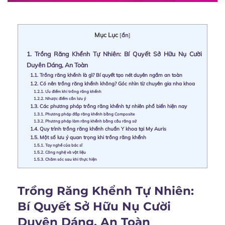
Mục Lục
[
ẩn
]
1.
Trồng Răng Khểnh Tự Nhiên: Bí Quyết Sở Hữu Nụ Cười
Duyên Dáng, An Toàn
1.1.
Trồng răng khểnh là gì? Bí quyết tạo nét duyên ngầm an toàn
1.2.
Có nên trồng răng khểnh không? Góc nhìn từ chuyên gia nha khoa
1.2.1.
Ưu điểm khi trồng răng khểnh
1.2.2.
Nhược điểm cần lưu ý
1.3.
Các phương pháp trồng răng khểnh tự nhiên phổ biến hiện nay
1.3.1.
Phương pháp đắp răng khểnh bằng Composite
1.3.2.
Phương pháp làm răng khểnh bằng cầu răng sứ
1.4.
Quy trình trồng răng khểnh chuẩn Y khoa tại My Auris
1.5.
Một số lưu ý quan trọng khi trồng răng khểnh
1.5.1.
Tay nghề của bác sĩ
1.5.2.
Công nghệ và vật liệu
1.5.3.
Chăm sóc sau khi thực hiện
Trồng Răng Khểnh Tự Nhiên:
Bí Quyết Sở Hữu Nụ Cười
Duyên Dáng, An Toàn