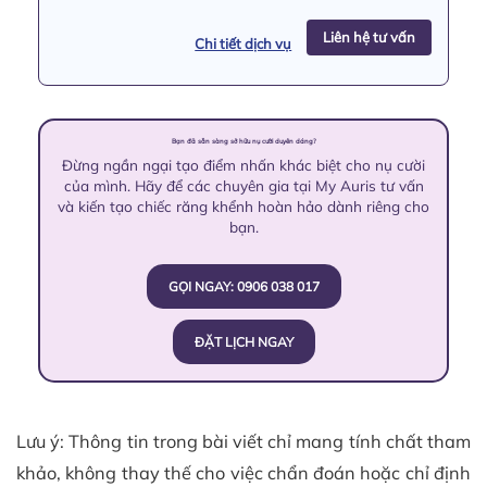
Liên hệ tư vấn
Chi tiết dịch vụ
Bạn đã sẵn sàng sở hữu nụ cười duyên dáng?
Đừng ngần ngại tạo điểm nhấn khác biệt cho nụ cười
của mình. Hãy để các chuyên gia tại My Auris tư vấn
và kiến tạo chiếc răng khểnh hoàn hảo dành riêng cho
bạn.
GỌI NGAY: 0906 038 017
ĐẶT LỊCH NGAY
Lưu ý: Thông tin trong bài viết chỉ mang tính chất tham
khảo, không thay thế cho việc chẩn đoán hoặc chỉ định