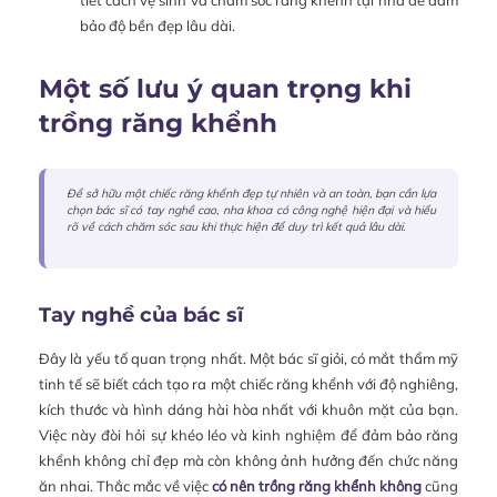
tiết cách vệ sinh và chăm sóc răng khểnh tại nhà để đảm
bảo độ bền đẹp lâu dài.
Một số lưu ý quan trọng khi
trồng răng khểnh
Để sở hữu một chiếc răng khểnh đẹp tự nhiên và an toàn, bạn cần lựa
chọn bác sĩ có tay nghề cao, nha khoa có công nghệ hiện đại và hiểu
rõ về cách chăm sóc sau khi thực hiện để duy trì kết quả lâu dài.
Tay nghề của bác sĩ
Đây là yếu tố quan trọng nhất. Một bác sĩ giỏi, có mắt thẩm mỹ
tinh tế sẽ biết cách tạo ra một chiếc răng khểnh với độ nghiêng,
kích thước và hình dáng hài hòa nhất với khuôn mặt của bạn.
Việc này đòi hỏi sự khéo léo và kinh nghiệm để đảm bảo răng
khểnh không chỉ đẹp mà còn không ảnh hưởng đến chức năng
ăn nhai. Thắc mắc về việc
có nên trồng răng khểnh không
cũng