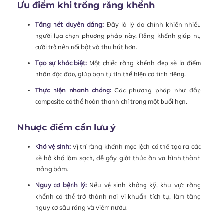
Ưu điểm khi trồng răng khểnh
Tăng nét duyên dáng:
Đây là lý do chính khiến nhiều
người lựa chọn phương pháp này. Răng khểnh giúp nụ
cười trở nên nổi bật và thu hút hơn.
Tạo sự khác biệt:
Một chiếc răng khểnh đẹp sẽ là điểm
nhấn độc đáo, giúp bạn tự tin thể hiện cá tính riêng.
Thực hiện nhanh chóng:
Các phương pháp như đắp
composite có thể hoàn thành chỉ trong một buổi hẹn.
Nhược điểm cần lưu ý
Khó vệ sinh:
Vị trí răng khểnh mọc lệch có thể tạo ra các
kẽ hở khó làm sạch, dễ gây giắt thức ăn và hình thành
mảng bám.
Nguy cơ bệnh lý:
Nếu vệ sinh không kỹ, khu vực răng
khểnh có thể trở thành nơi vi khuẩn tích tụ, làm tăng
nguy cơ sâu răng và viêm nướu.