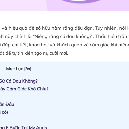
 và hiệu quả để sở hữu hàm răng đều đặn. Tuy nhiên, nỗi l
h này chính là “Niềng răng có đau không?”. Thấu hiểu trăn t
i đáp chi tiết, khoa học và khách quan về cảm giác khi niền
t để tự tin kiến tạo nụ cười mới.
Mục Lục
[
ẩn
]
 Sứ Có Đau Không?
Gây Cảm Giác Khó Chịu?
Lần Đầu
 có)
a 6 Bước Tại My Auris