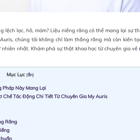
g lệch lạc, hô, móm? Liệu niềng răng có thể mang lại sự th
uris, chúng tôi không chỉ làm thẳng răng mà còn kiến tạo
tự nhiên nhất. Khám phá sự thật khoa học từ chuyên gia về
Mục Lục
[
ẩn
]
ng Pháp Này Mang Lại
 Chế Tác Động Chi Tiết Từ Chuyên Gia My Auris
ng Răng
niềng
chuẩn