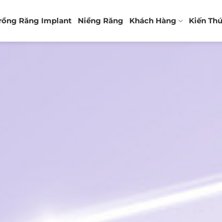
rồng Răng Implant
Niềng Răng
Khách Hàng
Kiến Th