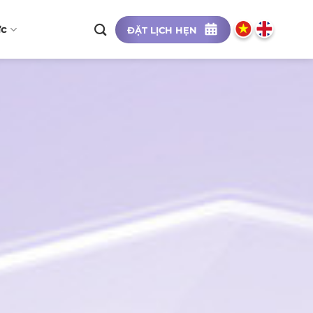
ức
ĐẶT LỊCH HẸN