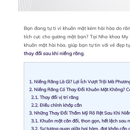
Bạn đang tự ti vì khuôn mặt kém hài hòa do răn
tích cực cho gương mặt bạn? Tại Nha khoa My A
khuôn mặt hài hòa, giúp bạn tự tin với vẻ đẹp 
thay đổi sau khi niềng răng
.
1.
Niềng Răng Là Gì? Lợi Ích Vượt Trội Mà Phươ
2.
Niềng Răng Có Thay Đổi Khuôn Mặt Không? Cơ
2.1.
Thay đổi vị trí răng
2.2.
Điều chỉnh khớp cắn
3.
Những Thay Đổi Thẩm Mỹ Rõ Rệt Sau Khi Niề
3.1.
Khuôn mặt cân đối, thon gọn, hết lệch sau 
3.2.
Sự tương quan giữa hai hàm, đạt khớp cắn 