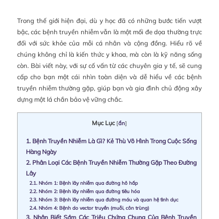
Trong thế giới hiện đại, dù y học đã có những bước tiến vượt
bậc, các bệnh truyền nhiễm vẫn là một mối đe dọa thường trực
đối với sức khỏe của mỗi cá nhân và cộng đồng. Hiểu rõ về
chúng không chỉ là kiến thức y khoa, mà còn là kỹ năng sống
còn. Bài viết này, với sự cố vấn từ các chuyên gia y tế, sẽ cung
cấp cho bạn một cái nhìn toàn diện và dễ hiểu về các bệnh
truyền nhiễm thường gặp, giúp bạn và gia đình chủ động xây
dựng một lá chắn bảo vệ vững chắc.
Mục Lục
[
ẩn
]
1.
Bệnh Truyền Nhiễm Là Gì? Kẻ Thù Vô Hình Trong Cuộc Sống
Hàng Ngày
2.
Phân Loại Các Bệnh Truyền Nhiễm Thường Gặp Theo Đường
Lây
2.1.
Nhóm 1: Bệnh lây nhiễm qua đường hô hấp
2.2.
Nhóm 2: Bệnh lây nhiễm qua đường tiêu hóa
2.3.
Nhóm 3: Bệnh lây nhiễm qua đường máu và quan hệ tình dục
2.4.
Nhóm 4: Bệnh do vector truyền (muỗi, côn trùng)
3.
Nhận Biết Sớm Các Triệu Chứng Chung Của Bệnh Truyền