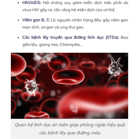
HIV/AIDS:
Hội chứng suy giảm miễn dịch mắc phải do
virus HIV gây ra, tấn công hệ miễn dịch của cơ thể.
Viêm gan B, C:
Là nguyên nhân hàng đầu gây viêm gan
mạn tính, xơ gan và ung thư gan.
Các bệnh lây truyền qua đường tình dục (STDs):
Bao
gồm lậu, giang mai, Chlamydia…
Quan hệ tình dục an toàn giúp phòng ngừa hiệu quả
các bệnh lây qua đường máu