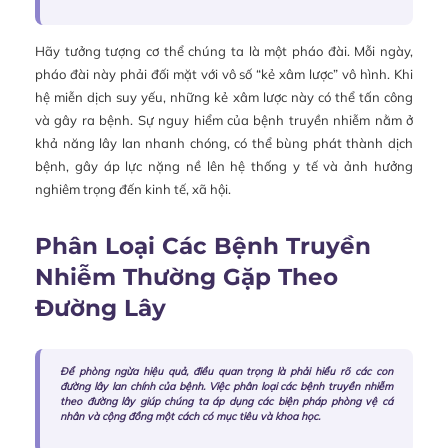
Hãy tưởng tượng cơ thể chúng ta là một pháo đài. Mỗi ngày,
pháo đài này phải đối mặt với vô số “kẻ xâm lược” vô hình. Khi
hệ miễn dịch suy yếu, những kẻ xâm lược này có thể tấn công
và gây ra bệnh. Sự nguy hiểm của bệnh truyền nhiễm nằm ở
khả năng lây lan nhanh chóng, có thể bùng phát thành dịch
bệnh, gây áp lực nặng nề lên hệ thống y tế và ảnh hưởng
nghiêm trọng đến kinh tế, xã hội.
Phân Loại Các Bệnh Truyền
Nhiễm Thường Gặp Theo
Đường Lây
Để phòng ngừa hiệu quả, điều quan trọng là phải hiểu rõ các con
đường lây lan chính của bệnh. Việc phân loại các bệnh truyền nhiễm
theo đường lây giúp chúng ta áp dụng các biện pháp phòng vệ cá
nhân và cộng đồng một cách có mục tiêu và khoa học.