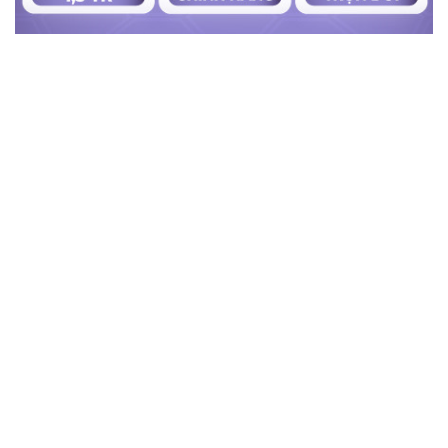
BÀI VIẾT MỚI NHẤT
Giá răng toàn sứ Argen
Giá bọc răng sứ TPHCM
Giá răng sứ tốt nhất hiện
Giá bọc răng sứ toàn
nay
hàm
Giá bọc răng sứ bị sâu