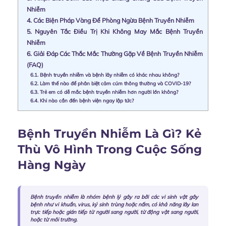
Nhiễm
4.
Các Biện Pháp Vàng Để Phòng Ngừa Bệnh Truyền Nhiễm
5.
Nguyên Tắc Điều Trị Khi Không May Mắc Bệnh Truyền
Nhiễm
6.
Giải Đáp Các Thắc Mắc Thường Gặp Về Bệnh Truyền Nhiễm
(FAQ)
6.1.
Bệnh truyền nhiễm và bệnh lây nhiễm có khác nhau không?
6.2.
Làm thế nào để phân biệt cảm cúm thông thường và COVID-19?
6.3.
Trẻ em có dễ mắc bệnh truyền nhiễm hơn người lớn không?
6.4.
Khi nào cần đến bệnh viện ngay lập tức?
Bệnh Truyền Nhiễm Là Gì? Kẻ
Thù Vô Hình Trong Cuộc Sống
Hàng Ngày
Bệnh truyền nhiễm là nhóm bệnh lý gây ra bởi các vi sinh vật gây
bệnh như vi khuẩn, virus, ký sinh trùng hoặc nấm, có khả năng lây lan
trực tiếp hoặc gián tiếp từ người sang người, từ động vật sang người,
hoặc từ môi trường.