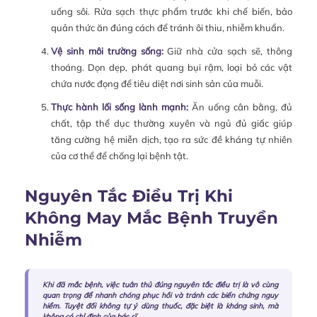
uống sôi. Rửa sạch thực phẩm trước khi chế biến, bảo
quản thức ăn đúng cách để tránh ôi thiu, nhiễm khuẩn.
Vệ sinh môi trường sống:
Giữ nhà cửa sạch sẽ, thông
thoáng. Dọn dẹp, phát quang bụi rậm, loại bỏ các vật
chứa nước đọng để tiêu diệt nơi sinh sản của muỗi.
Thực hành lối sống lành mạnh:
Ăn uống cân bằng, đủ
chất, tập thể dục thường xuyên và ngủ đủ giấc giúp
tăng cường hệ miễn dịch, tạo ra sức đề kháng tự nhiên
của cơ thể để chống lại bệnh tật.
Nguyên Tắc Điều Trị Khi
Không May Mắc Bệnh Truyền
Nhiễm
Khi đã mắc bệnh, việc tuân thủ đúng nguyên tắc điều trị là vô cùng
quan trọng để nhanh chóng phục hồi và tránh các biến chứng nguy
hiểm. Tuyệt đối không tự ý dùng thuốc, đặc biệt là kháng sinh, mà
không có chỉ định của bác sĩ.