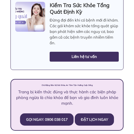
Kiểm Tra Sức Khỏe Tổng
Quát Định Kỳ
Đừng đợi đến khi có bệnh mới đi khám.
Các gói khám sức khỏe tổng quát giúp
bạn phát hiện sớm các nguy cơ, bao
gồm cả các bệnh truyền nhiễm tiềm
ẩn.
Liên hệ tư vấn
Chủ Động Bảo Vệ Sức Khỏe, An Tâm Tận Hưởng Cuộc Sống
Trang bị kiến thức đúng và thực hành các biện pháp
phòng ngừa là chìa khóa để bạn và gia đình luôn khỏe
mạnh.
GỌI NGAY: 0906 038 017
ĐẶT LỊCH NGAY