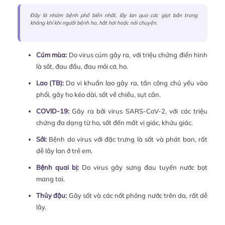
Đây là nhóm bệnh phổ biến nhất, lây lan qua các giọt bắn trong
không khí khi người bệnh ho, hắt hơi hoặc nói chuyện.
Cúm mùa:
Do virus cúm gây ra, với triệu chứng điển hình
là sốt, đau đầu, đau mỏi cơ, ho.
Lao (TB):
Do vi khuẩn lao gây ra, tấn công chủ yếu vào
phổi, gây ho kéo dài, sốt về chiều, sụt cân.
COVID-19:
Gây ra bởi virus SARS-CoV-2, với các triệu
chứng đa dạng từ ho, sốt đến mất vị giác, khứu giác.
Sởi:
Bệnh do virus với đặc trưng là sốt và phát ban, rất
dễ lây lan ở trẻ em.
Bệnh quai bị
:
Do virus gây sưng đau tuyến nước bọt
mang tai.
Thủy đậu:
Gây sốt và các nốt phỏng nước trên da, rất dễ
lây.