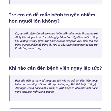
Trẻ em có dễ mắc bệnh truyền nhiễm
hơn người lớn không?
Có, hệ miễn dịch của trẻ em chưa hoàn thiện như người lớn, do đó trẻ
dễ bị tấn công bởi các tác nhân gây bệnh hơn. Ngoài ra, môi trường
học đường và thói quen sinh hoạt của trẻ cũng tạo điều kiện cho các
bệnh truyền nhiễm dễ dàng lây lan. Vì vậy, tiêm chủng đầy đủ cho trẻ
là vô cùng quan trọng.
Khi nào cần đến bệnh viện ngay lập tức?
Bạn cần đến cơ sở y tế ngay lập tức nếu có bất kỳ dấu hiệu nguy
hiểm nào sau đây: sốt cao liên tục không hạ, khó thở hoặc thở gấp,
đau ngực, lơ mơ hoặc mất ý thức, co giật, hoặc có dấu hiệu mất nước
nặng (môi khô, mắt trũng, tiểu ít).