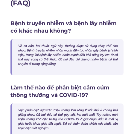
(FAQ)
Bệnh truyền nhiễm và bệnh lây nhiễm
có khác nhau không?
Về cơ bản, hai thuật ngữ này thường được sử dụng thay thế cho
nhau. Bệnh truyền nhiễm nhấn mạnh đến tác nhân gây bệnh (vi sinh
vật), trong khi bệnh lây nhiễm nhấn mạnh đến khả năng lây lan từ cá
thể này sang cá thể khác. Cả hai đều chỉ chung nhóm bệnh có thể
truyền đi trong cộng đồng.
Làm thế nào để phân biệt cảm cúm
thông thường và COVID-19?
Việc phân biệt dựa trên triệu chứng lâm sàng là rất khó vì chúng khá
giống nhau. Cả hai đều có thể gây sốt, ho, mệt mỏi. Tuy nhiên, một
triệu chứng khá đặc trưng của COVID-19 ở giai đoạn đầu là mất vị
giác hoặc khứu giác đột ngột. Để có chẩn đoán chính xác nhất, cần
thực hiện xét nghiệm.