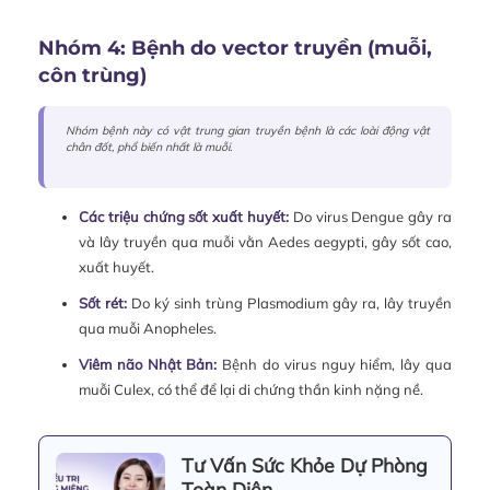
Nhóm 4: Bệnh do vector truyền (muỗi,
côn trùng)
Nhóm bệnh này có vật trung gian truyền bệnh là các loài động vật
chân đốt, phổ biến nhất là muỗi.
Các triệu chứng sốt xuất huyết
:
Do virus Dengue gây ra
và lây truyền qua muỗi vằn Aedes aegypti, gây sốt cao,
xuất huyết.
Sốt rét:
Do ký sinh trùng Plasmodium gây ra, lây truyền
qua muỗi Anopheles.
Viêm não Nhật Bản:
Bệnh do virus nguy hiểm, lây qua
muỗi Culex, có thể để lại di chứng thần kinh nặng nề.
Tư Vấn Sức Khỏe Dự Phòng
Toàn Diện