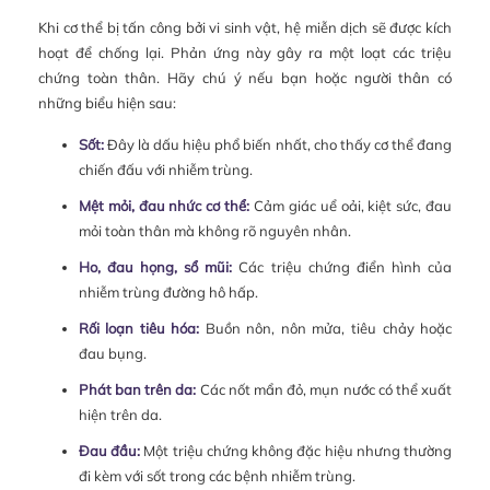
Khi cơ thể bị tấn công bởi vi sinh vật, hệ miễn dịch sẽ được kích
hoạt để chống lại. Phản ứng này gây ra một loạt các triệu
chứng toàn thân. Hãy chú ý nếu bạn hoặc người thân có
những biểu hiện sau:
Sốt:
Đây là dấu hiệu phổ biến nhất, cho thấy cơ thể đang
chiến đấu với nhiễm trùng.
Mệt mỏi, đau nhức cơ thể:
Cảm giác uể oải, kiệt sức, đau
mỏi toàn thân mà không rõ nguyên nhân.
Ho, đau họng, sổ mũi:
Các triệu chứng điển hình của
nhiễm trùng đường hô hấp.
Rối loạn tiêu hóa:
Buồn nôn, nôn mửa, tiêu chảy hoặc
đau bụng.
Phát ban trên da:
Các nốt mẩn đỏ, mụn nước có thể xuất
hiện trên da.
Đau đầu:
Một triệu chứng không đặc hiệu nhưng thường
đi kèm với sốt trong các bệnh nhiễm trùng.