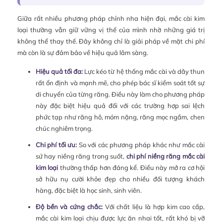
Giữa rất nhiều phương pháp chỉnh nha hiện đại, mắc cài kim
loại thường vẫn giữ vững vị thế của mình nhờ những giá trị
không thể thay thế. Đây không chỉ là giải pháp về mặt chi phí
mà còn là sự đảm bảo về hiệu quả lâm sàng.
Hiệu quả tối đa:
Lực kéo từ hệ thống mắc cài và dây thun
rất ổn định và mạnh mẽ, cho phép bác sĩ kiểm soát tốt sự
di chuyển của từng răng. Điều này làm cho phương pháp
này đặc biệt hiệu quả đối với các trường hợp sai lệch
phức tạp như răng hô, móm nặng, răng mọc ngầm, chen
chúc nghiêm trọng.
Chi phí tối ưu:
So với các phương pháp khác như mắc cài
sứ hay niềng răng trong suốt,
chi phí niềng răng mắc cài
kim loại
thường thấp hơn đáng kể. Điều này mở ra cơ hội
sở hữu nụ cười khỏe đẹp cho nhiều đối tượng khách
hàng, đặc biệt là học sinh, sinh viên.
Độ bền và cứng chắc:
Với chất liệu là hợp kim cao cấp,
mắc cài kim loại chịu được lực ăn nhai tốt, rất khó bị vỡ