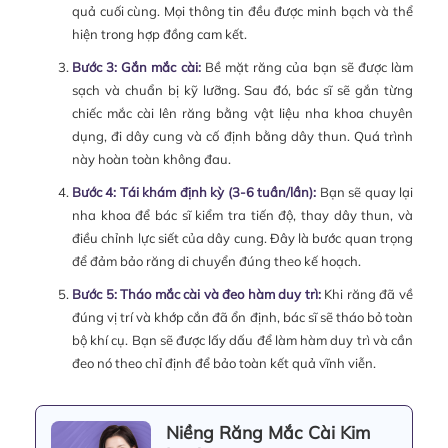
quả cuối cùng. Mọi thông tin đều được minh bạch và thể
hiện trong hợp đồng cam kết.
Bước 3: Gắn mắc cài:
Bề mặt răng của bạn sẽ được làm
sạch và chuẩn bị kỹ lưỡng. Sau đó, bác sĩ sẽ gắn từng
chiếc mắc cài lên răng bằng vật liệu nha khoa chuyên
dụng, đi dây cung và cố định bằng dây thun. Quá trình
này hoàn toàn không đau.
Bước 4: Tái khám định kỳ (3-6 tuần/lần):
Bạn sẽ quay lại
nha khoa để bác sĩ kiểm tra tiến độ, thay dây thun, và
điều chỉnh lực siết của dây cung. Đây là bước quan trọng
để đảm bảo răng di chuyển đúng theo kế hoạch.
Bước 5: Tháo mắc cài và đeo hàm duy trì:
Khi răng đã về
đúng vị trí và khớp cắn đã ổn định, bác sĩ sẽ tháo bỏ toàn
bộ khí cụ. Bạn sẽ được lấy dấu để làm hàm duy trì và cần
đeo nó theo chỉ định để bảo toàn kết quả vĩnh viễn.
Niềng Răng Mắc Cài Kim