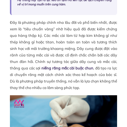
Hệ thống này tạo ra lực kéo ổn định và liên tục để dịch chuyển răng
về vị trí mong muốn trên cung hàm.
Đây là phương pháp chỉnh nha lâu đời và phổ biến nhất, được
xem là “tiêu chuẩn vàng” nhờ hiệu quả đã được kiểm chứng
qua hàng thập kỷ. Các mắc cài làm từ hợp kim không gỉ như
thép không gỉ hoặc titan, hoàn toàn an toàn và tương thích
sinh học với môi trường khoang miệng. Dây cung được đặt vào
rãnh của từng mắc cài và được cố định chắc chắn bởi các dây
thun đàn hồi. Chính sự tương tác giữa dây cung và mắc cài,
thông qua các sợi
niềng răng mắc cài buộc chun
, đã tạo ra lực
di chuyển răng một cách chính xác theo kế hoạch của bác sĩ.
Dù là phương pháp truyền thống, nó vẫn là lựa chọn không thể
thay thế cho nhiều ca lâm sàng phức tạp.