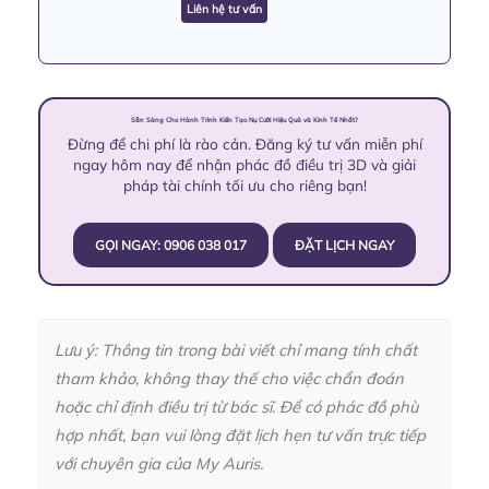
Liên hệ tư vấn
Sẵn Sàng Cho Hành Trình Kiến Tạo Nụ Cười Hiệu Quả và Kinh Tế Nhất?
Đừng để chi phí là rào cản. Đăng ký tư vấn miễn phí
ngay hôm nay để nhận phác đồ điều trị 3D và giải
pháp tài chính tối ưu cho riêng bạn!
GỌI NGAY: 0906 038 017
ĐẶT LỊCH NGAY
Lưu ý: Thông tin trong bài viết chỉ mang tính chất
tham khảo, không thay thế cho việc chẩn đoán
hoặc chỉ định điều trị từ bác sĩ. Để có phác đồ phù
hợp nhất, bạn vui lòng đặt lịch hẹn tư vấn trực tiếp
với chuyên gia của My Auris.