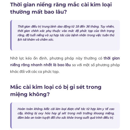
Thời gian niềng răng mắc cài kim loại
thường mất bao lâu?
Thời gian điều trị trung bình dao động từ 18 đến 36 tháng. Tuy nhiên,
thời gian chính xác phụ thuộc vào mức độ phức tạp của tình trạng
răng, độ tuổi niềng và sự hợp tác của bệnh nhân trong việc tuân thủ
lịch tái khám và chăm sóc.
Nhờ lực kéo ổn định, phương pháp này thường có
thời gian
niềng răng nhanh nhất là bao lâu
so với một số phương pháp
khác đối với các ca phức tạp.
Mắc cài kim loại có bị gỉ sét trong
miệng không?
Hoàn toàn không. Mắc cài kim loại được chế tác từ hợp kim y tế cao
cấp, không bị oxy hóa hay gỉ sét trong môi trường khoang miệng,
đảm bảo an toàn tuyệt đối cho sức khỏe trong suốt quá trình điều trị.