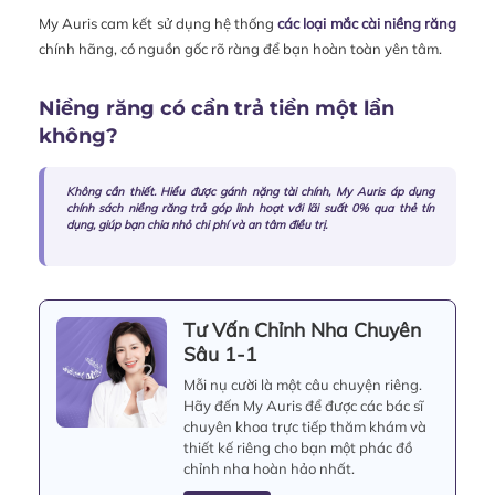
My Auris cam kết sử dụng hệ thống
các loại mắc cài niềng răng
chính hãng, có nguồn gốc rõ ràng để bạn hoàn toàn yên tâm.
Niềng răng có cần trả tiền một lần
không?
Không cần thiết. Hiểu được gánh nặng tài chính, My Auris áp dụng
chính sách
niềng răng trả góp
linh hoạt với lãi suất 0% qua thẻ tín
dụng, giúp bạn chia nhỏ chi phí và an tâm điều trị.
Tư Vấn Chỉnh Nha Chuyên
Sâu 1-1
Mỗi nụ cười là một câu chuyện riêng.
Hãy đến My Auris để được các bác sĩ
chuyên khoa trực tiếp thăm khám và
thiết kế riêng cho bạn một phác đồ
chỉnh nha hoàn hảo nhất.