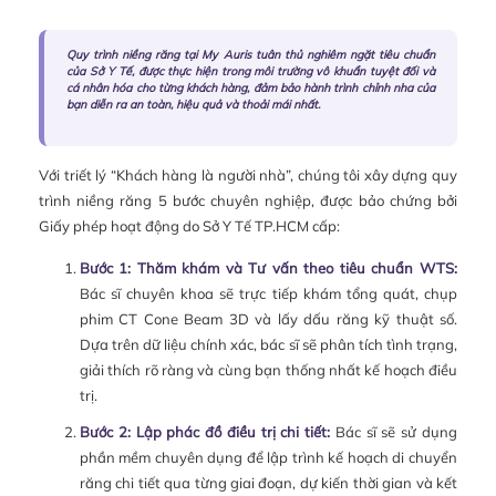
Quy trình niềng răng tại My Auris tuân thủ nghiêm ngặt tiêu chuẩn
của Sở Y Tế, được thực hiện trong môi trường vô khuẩn tuyệt đối và
cá nhân hóa cho từng khách hàng, đảm bảo hành trình chỉnh nha của
bạn diễn ra an toàn, hiệu quả và thoải mái nhất.
Với triết lý “Khách hàng là người nhà”, chúng tôi xây dựng quy
trình niềng răng 5 bước chuyên nghiệp, được bảo chứng bởi
Giấy phép hoạt động do Sở Y Tế TP.HCM cấp:
Bước 1: Thăm khám và Tư vấn theo tiêu chuẩn WTS:
Bác sĩ chuyên khoa sẽ trực tiếp khám tổng quát, chụp
phim CT Cone Beam 3D và lấy dấu răng kỹ thuật số.
Dựa trên dữ liệu chính xác, bác sĩ sẽ phân tích tình trạng,
giải thích rõ ràng và cùng bạn thống nhất kế hoạch điều
trị.
Bước 2: Lập phác đồ điều trị chi tiết:
Bác sĩ sẽ sử dụng
phần mềm chuyên dụng để lập trình kế hoạch di chuyển
răng chi tiết qua từng giai đoạn, dự kiến thời gian và kết