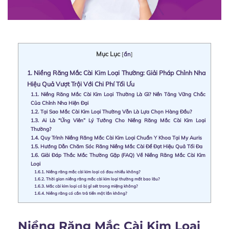
Mục Lục
[
ẩn
]
1.
Niềng Răng Mắc Cài Kim Loại Thường: Giải Pháp Chỉnh Nha
Hiệu Quả Vượt Trội Với Chi Phí Tối Ưu
1.1.
Niềng Răng Mắc Cài Kim Loại Thường Là Gì? Nền Tảng Vững Chắc
Của Chỉnh Nha Hiện Đại
1.2.
Tại Sao Mắc Cài Kim Loại Thường Vẫn Là Lựa Chọn Hàng Đầu?
1.3.
Ai Là “Ứng Viên” Lý Tưởng Cho Niềng Răng Mắc Cài Kim Loại
Thường?
1.4.
Quy Trình Niềng Răng Mắc Cài Kim Loại Chuẩn Y Khoa Tại My Auris
1.5.
Hướng Dẫn Chăm Sóc Răng Niềng Mắc Cài Để Đạt Hiệu Quả Tối Đa
1.6.
Giải Đáp Thắc Mắc Thường Gặp (FAQ) Về Niềng Răng Mắc Cài Kim
Loại
1.6.1.
Niềng răng mắc cài kim loại có đau nhiều không?
1.6.2.
Thời gian niềng răng mắc cài kim loại thường mất bao lâu?
1.6.3.
Mắc cài kim loại có bị gỉ sét trong miệng không?
1.6.4.
Niềng răng có cần trả tiền một lần không?
Niềng Răng Mắc Cài Kim Loại