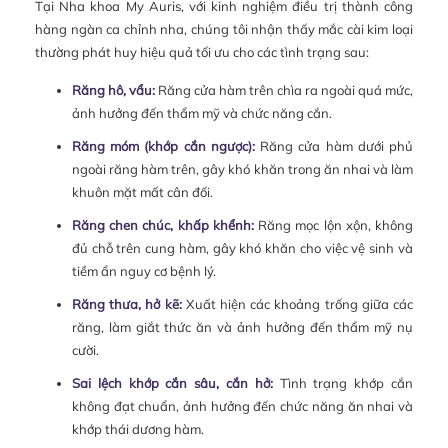
Tại Nha khoa My Auris, với kinh nghiệm điều trị thành công
hàng ngàn ca chỉnh nha, chúng tôi nhận thấy mắc cài kim loại
thường phát huy hiệu quả tối ưu cho các tình trạng sau:
Răng hô, vẩu:
Răng cửa hàm trên chìa ra ngoài quá mức,
ảnh hưởng đến thẩm mỹ và chức năng cắn.
Răng móm (khớp cắn ngược):
Răng cửa hàm dưới phủ
ngoài răng hàm trên, gây khó khăn trong ăn nhai và làm
khuôn mặt mất cân đối.
Răng chen chúc, khấp khểnh:
Răng mọc lộn xộn, không
đủ chỗ trên cung hàm, gây khó khăn cho việc vệ sinh và
tiềm ẩn nguy cơ bệnh lý.
Răng thưa, hở kẽ:
Xuất hiện các khoảng trống giữa các
răng, làm giắt thức ăn và ảnh hưởng đến thẩm mỹ nụ
cười.
Sai lệch khớp cắn sâu, cắn hở:
Tình trạng khớp cắn
không đạt chuẩn, ảnh hưởng đến chức năng ăn nhai và
khớp thái dương hàm.