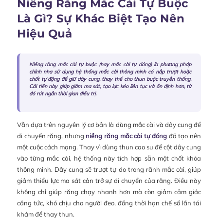
Niềng Răng Mắc Cài Tự Buộc
Là Gì? Sự Khác Biệt Tạo Nên
Hiệu Quả
Niềng răng mắc cài tự buộc (hay mắc cài tự đóng) là phương pháp
chỉnh nha sử dụng hệ thống mắc cài thông minh có nắp trượt hoặc
chốt tự động để giữ dây cung, thay thế cho thun buộc truyền thống.
Cải tiến này giúp giảm ma sát, tạo lực kéo liên tục và ổn định hơn, từ
đó rút ngắn thời gian điều trị.
Vẫn dựa trên nguyên lý cơ bản là dùng mắc cài và dây cung để
di chuyển răng, nhưng
niềng răng mắc cài tự đóng
đã tạo nên
một cuộc cách mạng. Thay vì dùng thun cao su để cột dây cung
vào từng mắc cài, hệ thống này tích hợp sẵn một chốt khóa
thông minh. Dây cung sẽ trượt tự do trong rãnh mắc cài, giúp
giảm thiểu lực ma sát cản trở sự di chuyển của răng. Điều này
không chỉ giúp răng chạy nhanh hơn mà còn giảm cảm giác
căng tức, khó chịu cho người đeo, đồng thời hạn chế số lần tái
khám để thay thun.