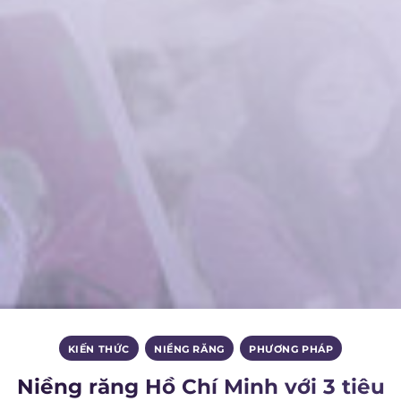
KIẾN THỨC
,
NIỀNG RĂNG
,
PHƯƠNG PHÁP
Niềng răng Hồ Chí Minh với 3 tiêu