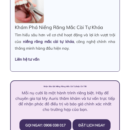
Khám Phá Niềng Răng Mắc Cài Tự Khóa
Tìm hiểu sâu hơn về cơ chế hoạt động và lợi ích vượt trội
của
niềng răng mắc cài tự khóa
, công nghệ chỉnh nha
thông minh hàng đầu hiện nay.
Liên hệ tư vấn
Nhận Báo Giá Niềng Răng Mắc Cài Tự Buộc Chi Tiết
Mỗi nụ cười là một hành trình riêng biệt. Hãy để
chuyên gia tại My Auris thăm khám và tư vấn trực tiếp
để nhận phác đồ điều trị và báo giá chính xác nhất
cho trường hợp của bạn.
GỌI NGAY: 0906 038 017
ĐẶT LỊCH NGAY