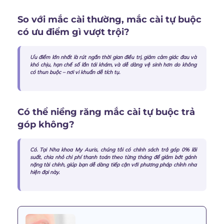
So với mắc cài thường, mắc cài tự buộc
có ưu điểm gì vượt trội?
Ưu điểm lớn nhất là rút ngắn thời gian điều trị, giảm cảm giác đau và
khó chịu, hạn chế số lần tái khám, và dễ dàng vệ sinh hơn do không
có thun buộc – nơi vi khuẩn dễ tích tụ.
Có thể niềng răng mắc cài tự buộc trả
góp không?
Có. Tại Nha khoa My Auris, chúng tôi có chính sách trả góp 0% lãi
suất, chia nhỏ chi phí thanh toán theo từng tháng để giảm bớt gánh
nặng tài chính, giúp bạn dễ dàng tiếp cận với phương pháp chỉnh nha
hiện đại này.