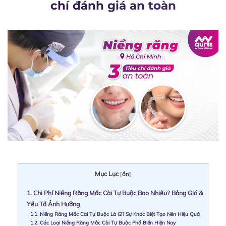
chí đánh giá an toàn
Mục Lục
[
ẩn
]
1.
Chi Phí Niềng Răng Mắc Cài Tự Buộc Bao Nhiêu? Bảng Giá &
Yếu Tố Ảnh Hưởng
1.1.
Niềng Răng Mắc Cài Tự Buộc Là Gì? Sự Khác Biệt Tạo Nên Hiệu Quả
1.2.
Các Loại Niềng Răng Mắc Cài Tự Buộc Phổ Biến Hiện Nay