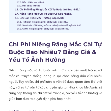
1.2.1.
Mắc cài kim loại tự buộc
1.2.2.
Mắc cài sứ tự buộc
1.3.
Chi Phí Niềng Răng Mắc Cài Tự Buộc Giá Bao Nhiêu?
1.4.
Niềng Răng Mắc Cài Tự Buộc Có Đau Không?
1.5.
Giải Đáp Thắc Mắc Thường Gặp (FAQ)
1.5.1.
Thời gian niềng răng mắc cài tự buộc là bao lâu?
1.5.2.
So với mắc cài thường, mắc cài tự buộc có ưu điểm gì vượt trội?
1.5.3.
Có thể niềng răng mắc cài tự buộc trả góp không?
Chi Phí Niềng Răng Mắc Cài Tự
Buộc Bao Nhiêu? Bảng Giá &
Yếu Tố Ảnh Hưởng
Niềng răng mắc cài tự buộc, với những cải tiến vượt trội so với
mắc cài truyền thống, đang là lựa chọn hàng đầu của nhiều
người. Tuy nhiên, chi phí luôn là vấn đề được quan tâm. Bài viết
này, với sự tư vấn từ các chuyên gia tại Nha khoa My Auris, sẽ
cung cấp thông tin chi tiết về mức giá, các yếu tố ảnh hưởng và
giúp bạn đưa ra quyết định phù hợp nhất.