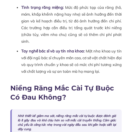
Tình trạng răng miệng:
Mức độ phức tạp của răng (hô,
móm, khấp khểnh nặng hay nhẹ) sẽ ảnh hưởng đến thời
gian và kế hoạch điều trị, từ đó ảnh hưởng đến chi phí.
Các trường hợp cần điều trị tổng quát trước khi niềng
(chữa tủy, viêm nha chu) cũng sẽ có thêm chi phí phát
sinh.
Tay nghề bác sĩ và uy tín nha khoa:
Một nha khoa uy tín
với đội ngũ bác sĩ chuyên môn cao, cơ sở vật chất hiện đại
và quy trình chuẩn y khoa sẽ có mức chi phí tương xứng
với chất lượng và sự an toàn mà họ mang lại.
Niềng Răng Mắc Cài Tự Buộc
Có Đau Không?
Nhờ thiết kế giảm ma sát, niềng răng mắc cài tự buộc được đánh giá
là ít gây đau và khó chịu hơn so với mắc cài truyền thống. Cảm giác
chủ yếu là căng tức nhẹ trong vài ngày đầu sau khi gắn hoặc siết lại
dây cung.