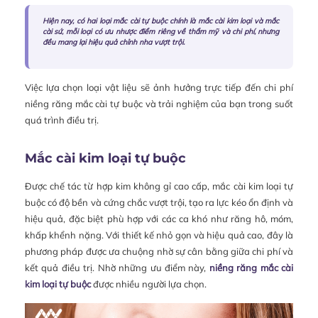
Hiện nay, có hai loại mắc cài tự buộc chính là mắc cài kim loại và mắc
cài sứ, mỗi loại có ưu nhược điểm riêng về thẩm mỹ và chi phí, nhưng
đều mang lại hiệu quả chỉnh nha vượt trội.
Việc lựa chọn loại vật liệu sẽ ảnh hưởng trực tiếp đến chi phí
niềng răng mắc cài tự buộc và trải nghiệm của bạn trong suốt
quá trình điều trị.
Mắc cài kim loại tự buộc
Được chế tác từ hợp kim không gỉ cao cấp, mắc cài kim loại tự
buộc có độ bền và cứng chắc vượt trội, tạo ra lực kéo ổn định và
hiệu quả, đặc biệt phù hợp với các ca khó như răng hô, móm,
khấp khểnh nặng. Với thiết kế nhỏ gọn và hiệu quả cao, đây là
phương pháp được ưa chuộng nhờ sự cân bằng giữa chi phí và
kết quả điều trị. Nhờ những ưu điểm này,
niềng răng mắc cài
kim loại tự buộc
được nhiều người lựa chọn.