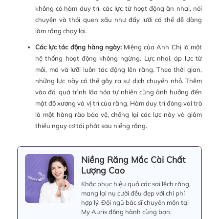
không có hàm duy trì, các lực từ hoạt động ăn nhai, nói
chuyện và thói quen xấu như đẩy lưỡi có thể dễ dàng
làm răng chạy lại.
Các lực tác động hàng ngày:
Miệng của Anh Chị là một
hệ thống hoạt động không ngừng. Lực nhai, áp lực từ
môi, má và lưỡi luôn tác động lên răng. Theo thời gian,
những lực này có thể gây ra sự dịch chuyển nhỏ. Thêm
vào đó, quá trình lão hóa tự nhiên cũng ảnh hưởng đến
mật độ xương và vị trí của răng. Hàm duy trì đóng vai trò
là một hàng rào bảo vệ, chống lại các lực này và giảm
thiểu nguy cơ tái phát sau niềng răng.
Niềng Răng Mắc Cài Chất
Lượng Cao
Khắc phục hiệu quả các sai lệch răng,
mang lại nụ cười đều đẹp với chi phí
hợp lý. Đội ngũ bác sĩ chuyên môn tại
My Auris đồng hành cùng bạn.