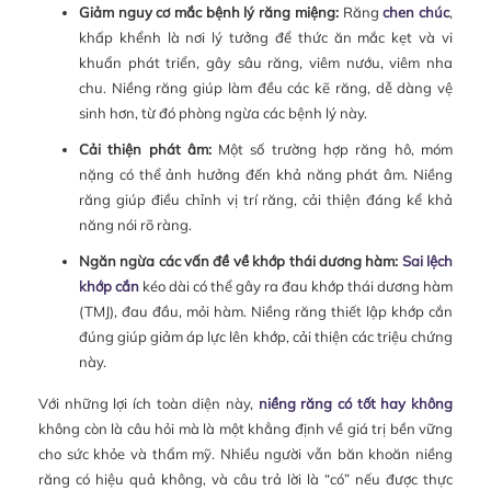
Giảm nguy cơ mắc bệnh lý răng miệng:
Răng
chen chúc
,
khấp khểnh là nơi lý tưởng để thức ăn mắc kẹt và vi
khuẩn phát triển, gây sâu răng, viêm nướu, viêm nha
chu. Niềng răng giúp làm đều các kẽ răng, dễ dàng vệ
sinh hơn, từ đó phòng ngừa các bệnh lý này.
Cải thiện phát âm:
Một số trường hợp răng hô, móm
nặng có thể ảnh hưởng đến khả năng phát âm. Niềng
răng giúp điều chỉnh vị trí răng, cải thiện đáng kể khả
năng nói rõ ràng.
Ngăn ngừa các vấn đề về khớp thái dương hàm:
Sai lệch
khớp cắn
kéo dài có thể gây ra đau khớp thái dương hàm
(TMJ), đau đầu, mỏi hàm. Niềng răng thiết lập khớp cắn
đúng giúp giảm áp lực lên khớp, cải thiện các triệu chứng
này.
Với những lợi ích toàn diện này,
niềng răng có tốt hay không
không còn là câu hỏi mà là một khẳng định về giá trị bền vững
cho sức khỏe và thẩm mỹ. Nhiều người vẫn băn khoăn niềng
răng có hiệu quả không, và câu trả lời là “có” nếu được thực