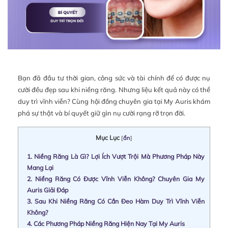
Bạn đã đầu tư thời gian, công sức và tài chính để có được nụ
cười đều đẹp sau khi niềng răng. Nhưng liệu kết quả này có thể
duy trì vĩnh viễn? Cùng hội đồng chuyên gia tại My Auris khám
phá sự thật và bí quyết giữ gìn nụ cười rạng rỡ trọn đời.
Mục Lục
[
ẩn
]
1.
Niềng Răng Là Gì? Lợi Ích Vượt Trội Mà Phương Pháp Này
Mang Lại
2.
Niềng Răng Có Được Vĩnh Viễn Không? Chuyên Gia My
Auris Giải Đáp
3.
Sau Khi Niềng Răng Có Cần Đeo Hàm Duy Trì Vĩnh Viễn
Không?
4.
Các Phương Pháp Niềng Răng Hiện Nay Tại My Auris