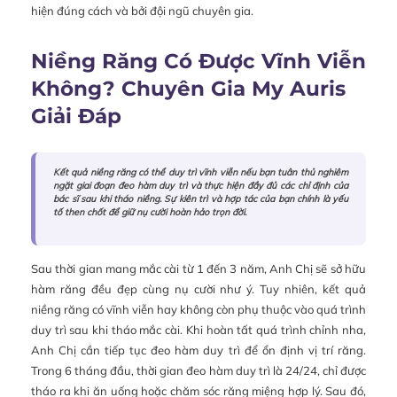
hiện đúng cách và bởi đội ngũ chuyên gia.
Niềng Răng Có Được Vĩnh Viễn
Không? Chuyên Gia My Auris
Giải Đáp
Kết quả niềng răng có thể duy trì vĩnh viễn nếu bạn tuân thủ nghiêm
ngặt giai đoạn đeo hàm duy trì và thực hiện đầy đủ các chỉ định của
bác sĩ sau khi tháo niềng. Sự kiên trì và hợp tác của bạn chính là yếu
tố then chốt để giữ nụ cười hoàn hảo trọn đời.
Sau thời gian mang mắc cài từ 1 đến 3 năm, Anh Chị sẽ sở hữu
hàm răng đều đẹp cùng nụ cười như ý. Tuy nhiên, kết quả
niềng răng có vĩnh viễn hay không còn phụ thuộc vào quá trình
duy trì sau khi tháo mắc cài. Khi hoàn tất quá trình chỉnh nha,
Anh Chị cần tiếp tục đeo hàm duy trì để ổn định vị trí răng.
Trong 6 tháng đầu, thời gian đeo hàm duy trì là 24/24, chỉ được
tháo ra khi ăn uống hoặc chăm sóc răng miệng hợp lý. Sau đó,