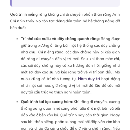
Quá trình niềng răng không chỉ di chuyển phần thân răng Anh
Chị nhìn thấy. Nó còn tác động đến toàn bộ hệ thống nâng đỡ
bên dưới:
Trí nhớ của nướu và dây chằng quanh răng:
Răng được
giữ trong xương ổ răng bởi một hệ thống các dây chằng
nha chu. Khi niềng răng, các dây chằng này bị kéo giãn
để răng di chuyển đến vị trí mới. Sau khi tháo mắc cài,
các sợi dây chằng này có xu hướng đàn hồi, giống như
một sợi dây cao su, và kéo răng trở về vị trí ban đầu. Mô
nướu cũng có trí nhớ tương tự.
Hàm duy trì
hoạt động
như một cái neo, giữ răng ở vị trí mới đủ lâu để các mô
này tái cấu trúc và thích nghi hoàn toàn.
Quá trình tái tạo xương hàm:
Khi răng di chuyển, xương
ổ răng xung quanh nó cũng phải tiêu đi ở một bên và bồi
đắp vào ở bên còn lại. Quá trình này cần thời gian. Ngay
sau khi tháo niềng, phần xương mới bồi đắp vẫn còn khá
non và chưa đủ cứng chắc để giữ vững chân răng. Nếu