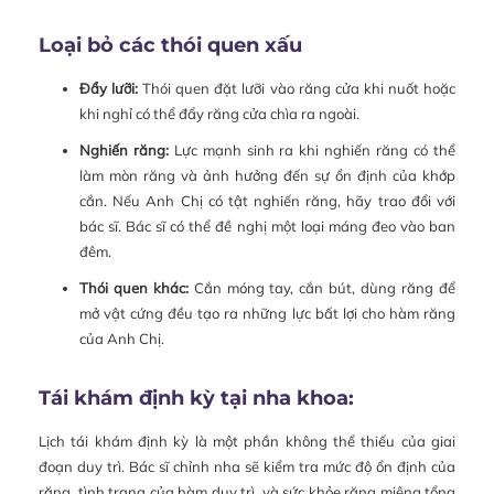
Loại bỏ các thói quen xấu
Đẩy lưỡi:
Thói quen đặt lưỡi vào răng cửa khi nuốt hoặc
khi nghỉ có thể đẩy răng cửa chìa ra ngoài.
Nghiến răng:
Lực mạnh sinh ra khi nghiến răng có thể
làm mòn răng và ảnh hưởng đến sự ổn định của khớp
cắn. Nếu Anh Chị có tật nghiến răng, hãy trao đổi với
bác sĩ. Bác sĩ có thể đề nghị một loại máng đeo vào ban
đêm.
Thói quen khác:
Cắn móng tay, cắn bút, dùng răng để
mở vật cứng đều tạo ra những lực bất lợi cho hàm răng
của Anh Chị.
Tái khám định kỳ tại nha khoa:
Lịch tái khám định kỳ là một phần không thể thiếu của giai
đoạn duy trì. Bác sĩ chỉnh nha sẽ kiểm tra mức độ ổn định của
răng, tình trạng của hàm duy trì, và sức khỏe răng miệng tổng