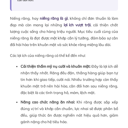
cân đối hơn.
Niềng răng, hay
niềng răng là gì
, không chỉ đơn thuần là làm
đẹp mà còn mang lại những
lợi ích vượt trội
, cải thiện chất
lượng cuộc sống cho hàng triệu người. Mục tiêu cuối cùng của
niềng răng là đạt được một khớp cắn lý tưởng, đảm bảo sự cân
đối hài hòa trên khuôn mặt và sức khỏe răng miệng lâu dài.
Các lợi ích của niềng răng có thể kể đến như:
Cải thiện thẩm mỹ nụ cười và khuôn mặt:
Đây là lợi ích dễ
nhận thấy nhất. Răng đều đặn, thẳng hàng giúp bạn tự
tin hơn khi giao tiếp, cười nói. Nhiều trường hợp còn thấy
khuôn mặt trở nên hài hòa, cân đối hơn sau niềng răng,
đặc biệt là các tình trạng hô, móm, lệch mặt.
Nâng cao chức năng ăn nhai:
Khi răng được sắp xếp
đúng vị trí và khớp cắn chuẩn, lực nhai sẽ được phân bổ
đều, giúp thức ăn được nghiền nát hiệu quả hơn, giảm
gánh nặng cho hệ tiêu hóa.