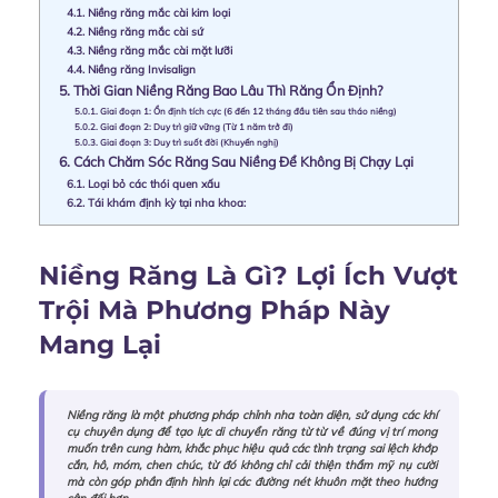
4.1.
Niềng răng mắc cài kim loại
4.2.
Niềng răng mắc cài sứ
4.3.
Niềng răng mắc cài mặt lưỡi
4.4.
Niềng răng Invisalign
5.
Thời Gian Niềng Răng Bao Lâu Thì Răng Ổn Định?
5.0.1.
Giai đoạn 1: Ổn định tích cực (6 đến 12 tháng đầu tiên sau tháo niềng)
5.0.2.
Giai đoạn 2: Duy trì giữ vững (Từ 1 năm trở đi)
5.0.3.
Giai đoạn 3: Duy trì suốt đời (Khuyến nghị)
6.
Cách Chăm Sóc Răng Sau Niềng Để Không Bị Chạy Lại
6.1.
Loại bỏ các thói quen xấu
6.2.
Tái khám định kỳ tại nha khoa:
Niềng Răng Là Gì? Lợi Ích Vượt
Trội Mà Phương Pháp Này
Mang Lại
Niềng răng là một phương pháp chỉnh nha toàn diện, sử dụng các khí
cụ chuyên dụng để tạo lực di chuyển răng từ từ về đúng vị trí mong
muốn trên cung hàm, khắc phục hiệu quả các tình trạng sai lệch khớp
cắn, hô, móm, chen chúc, từ đó không chỉ cải thiện thẩm mỹ nụ cười
mà còn góp phần định hình lại các đường nét khuôn mặt theo hướng