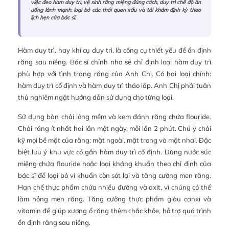
việc đeo hàm duy trì, vệ sinh răng miệng đúng cách, duy trì chế độ ăn
uống lành mạnh, loại bỏ các thói quen xấu và tái khám định kỳ theo
lịch hẹn của bác sĩ.
Hàm duy trì, hay khí cụ duy trì, là công cụ thiết yếu để ổn định
răng sau niềng. Bác sĩ chỉnh nha sẽ chỉ định loại hàm duy trì
phù hợp với tình trạng răng của Anh Chị. Có hai loại chính:
hàm duy trì cố định và hàm duy trì tháo lắp. Anh Chị phải tuân
thủ nghiêm ngặt hướng dẫn sử dụng cho từng loại.
Sử dụng bàn chải lông mềm và kem đánh răng chứa flouride.
Chải răng ít nhất hai lần một ngày, mỗi lần 2 phút. Chú ý chải
kỹ mọi bề mặt của răng: mặt ngoài, mặt trong và mặt nhai. Đặc
biệt lưu ý khu vực có gắn hàm duy trì cố định. Dùng nước súc
miệng chứa flouride hoặc loại kháng khuẩn theo chỉ định của
bác sĩ để loại bỏ vi khuẩn còn sót lại và tăng cường men răng.
Hạn chế thực phẩm chứa nhiều đường và axit, vì chúng có thể
làm hỏng men răng. Tăng cường thực phẩm giàu canxi và
vitamin để giúp xương ổ răng thêm chắc khỏe, hỗ trợ quá trình
ổn định răng sau niềng.