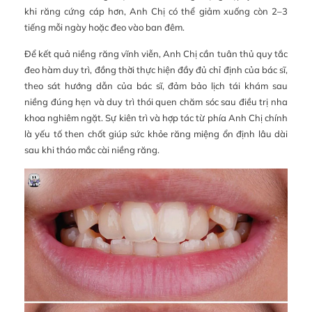
khi răng cứng cáp hơn, Anh Chị có thể giảm xuống còn 2–3
tiếng mỗi ngày hoặc đeo vào ban đêm.
Để kết quả niềng răng vĩnh viễn, Anh Chị cần tuân thủ quy tắc
đeo hàm duy trì, đồng thời thực hiện đầy đủ chỉ định của bác sĩ,
theo sát hướng dẫn của bác sĩ, đảm bảo lịch tái khám sau
niềng đúng hẹn và duy trì thói quen chăm sóc sau điều trị nha
khoa nghiêm ngặt. Sự kiên trì và hợp tác từ phía Anh Chị chính
là yếu tố then chốt giúp sức khỏe răng miệng ổn định lâu dài
sau khi tháo mắc cài niềng răng.