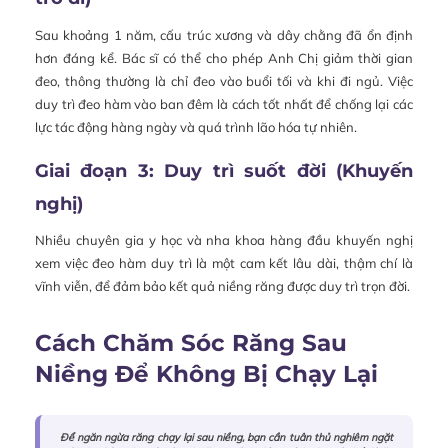
Sau khoảng 1 năm, cấu trúc xương và dây chằng đã ổn định
hơn đáng kể. Bác sĩ có thể cho phép Anh Chị giảm thời gian
đeo, thông thường là chỉ đeo vào buổi tối và khi đi ngủ. Việc
duy trì đeo hàm vào ban đêm là cách tốt nhất để chống lại các
lực tác động hàng ngày và quá trình lão hóa tự nhiên.
Giai đoạn 3: Duy trì suốt đời (Khuyến
nghị)
Nhiều chuyên gia y học và nha khoa hàng đầu khuyến nghị
xem việc đeo hàm duy trì là một cam kết lâu dài, thậm chí là
vĩnh viễn, để đảm bảo kết quả niềng răng được duy trì trọn đời.
Cách Chăm Sóc Răng Sau
Niềng Để Không Bị Chạy Lại
Để ngăn ngừa răng chạy lại sau niềng, bạn cần tuân thủ nghiêm ngặt