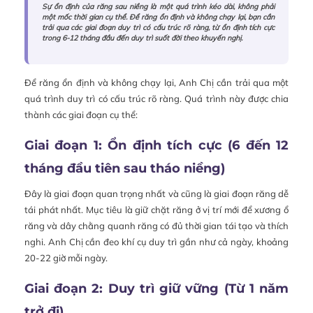
Sự ổn định của răng sau niềng là một quá trình kéo dài, không phải
một mốc thời gian cụ thể. Để răng ổn định và không chạy lại, bạn cần
trải qua các giai đoạn duy trì có cấu trúc rõ ràng, từ ổn định tích cực
trong 6-12 tháng đầu đến duy trì suốt đời theo khuyến nghị.
Để răng ổn định và không chạy lại, Anh Chị cần trải qua một
quá trình duy trì có cấu trúc rõ ràng. Quá trình này được chia
thành các giai đoạn cụ thể:
Giai đoạn 1: Ổn định tích cực (6 đến 12
tháng đầu tiên sau tháo niềng)
Đây là giai đoạn quan trọng nhất và cũng là giai đoạn răng dễ
tái phát nhất. Mục tiêu là giữ chặt răng ở vị trí mới để xương ổ
răng và dây chằng quanh răng có đủ thời gian tái tạo và thích
nghi. Anh Chị cần đeo khí cụ duy trì gần như cả ngày, khoảng
20-22 giờ mỗi ngày.
Giai đoạn 2: Duy trì giữ vững (Từ 1 năm
trở đi)