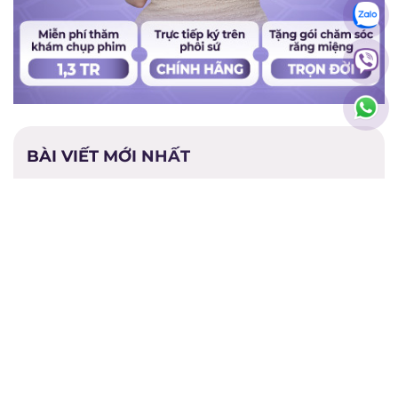
BÀI VIẾT MỚI NHẤT
Giá răng toàn sứ Argen
Giá bọc răng sứ TPHCM
Giá răng sứ tốt nhất hiện
Giá bọc răng sứ toàn
nay
hàm
Giá bọc răng sứ bị sâu