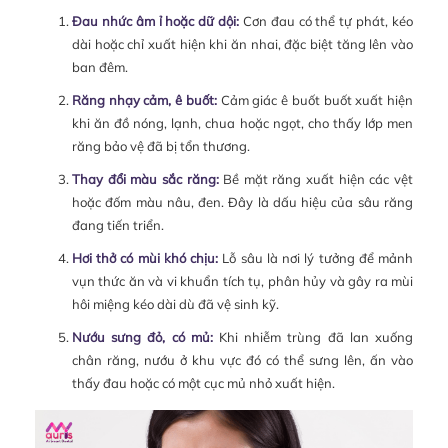
Đau nhức âm ỉ hoặc dữ dội:
Cơn đau có thể tự phát, kéo
dài hoặc chỉ xuất hiện khi ăn nhai, đặc biệt tăng lên vào
ban đêm.
Răng nhạy cảm, ê buốt:
Cảm giác ê buốt buốt xuất hiện
khi ăn đồ nóng, lạnh, chua hoặc ngọt, cho thấy lớp men
răng bảo vệ đã bị tổn thương.
Thay đổi màu sắc răng:
Bề mặt răng xuất hiện các vệt
hoặc đốm màu nâu, đen. Đây là dấu hiệu của sâu răng
đang tiến triển.
Hơi thở có mùi khó chịu:
Lỗ sâu là nơi lý tưởng để mảnh
vụn thức ăn và vi khuẩn tích tụ, phân hủy và gây ra mùi
hôi miệng kéo dài dù đã vệ sinh kỹ.
Nướu sưng đỏ, có mủ:
Khi nhiễm trùng đã lan xuống
chân răng, nướu ở khu vực đó có thể sưng lên, ấn vào
thấy đau hoặc có một cục mủ nhỏ xuất hiện.