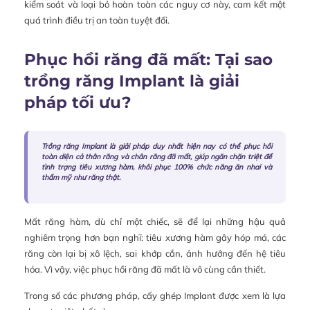
kiểm soát và loại bỏ hoàn toàn các nguy cơ này, cam kết một
quá trình điều trị an toàn tuyệt đối.
Phục hồi răng đã mất: Tại sao
trồng răng Implant là giải
pháp tối ưu?
Trồng răng Implant là giải pháp duy nhất hiện nay có thể phục hồi
toàn diện cả thân răng và chân răng đã mất, giúp ngăn chặn triệt để
tình trạng tiêu xương hàm, khôi phục 100% chức năng ăn nhai và
thẩm mỹ như răng thật.
Mất răng hàm, dù chỉ một chiếc, sẽ để lại những hậu quả
nghiêm trọng hơn bạn nghĩ: tiêu xương hàm gây hóp má, các
răng còn lại bị xô lệch, sai khớp cắn, ảnh hưởng đến hệ tiêu
hóa. Vì vậy, việc phục hồi răng đã mất là vô cùng cần thiết.
Trong số các phương pháp, cấy ghép Implant được xem là lựa