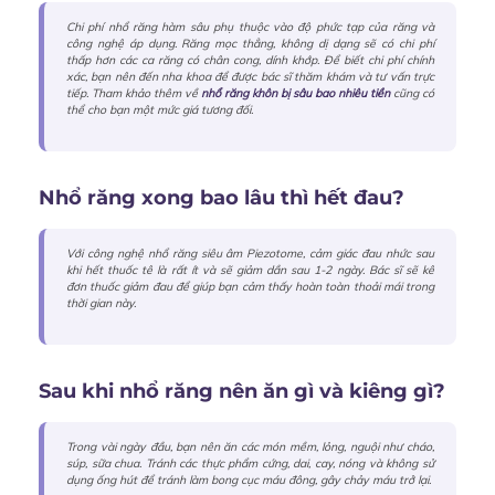
Chi phí nhổ răng hàm sâu phụ thuộc vào độ phức tạp của răng và
công nghệ áp dụng. Răng mọc thẳng, không dị dạng sẽ có chi phí
thấp hơn các ca răng có chân cong, dính khớp. Để biết chi phí chính
xác, bạn nên đến nha khoa để được bác sĩ thăm khám và tư vấn trực
tiếp. Tham khảo thêm về
nhổ răng khôn bị sâu bao nhiêu tiền
cũng có
thể cho bạn một mức giá tương đối.
Nhổ răng xong bao lâu thì hết đau?
Với công nghệ nhổ răng siêu âm Piezotome, cảm giác đau nhức sau
khi hết thuốc tê là rất ít và sẽ giảm dần sau 1-2 ngày. Bác sĩ sẽ kê
đơn thuốc giảm đau để giúp bạn cảm thấy hoàn toàn thoải mái trong
thời gian này.
Sau khi nhổ răng nên ăn gì và kiêng gì?
Trong vài ngày đầu, bạn nên ăn các món mềm, lỏng, nguội như cháo,
súp, sữa chua. Tránh các thực phẩm cứng, dai, cay, nóng và không sử
dụng ống hút để tránh làm bong cục máu đông, gây chảy máu trở lại.