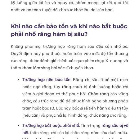
kỹ lưỡng giữa lợi ích và nguy cơ, nhằm mang lại kết quả tốt
nhất và an toàn tuyệt đối cho sức khỏe lâu dài của bạn.
Khi nào cần bảo tồn và khi nào bắt buộc
phải nhổ răng hàm bị sâu?
Không phải mọi trường hợp răng hàm sâu đều cần nhổ bỏ.
Quyết định này phụ thuộc hoàn toàn vào mức độ tổn thương
của răng, được đánh giá chính xác qua phim chụp X-quang và
thăm khám lâm sàng bởi bác sĩ chuyên khoa.
Trường hợp nên bảo tồn:
Răng chỉ sâu ở bề mặt men
hoặc ngà răng, tủy răng chưa bị ảnh hưởng hoặc chỉ
viêm ở giai đoạn có thể phục hồi. Chân răng còn vững
chắc, cấu trúc răng đủ để phục hình bằng phương pháp
trám hoặc bọc sứ. Lúc này, bác sĩ sẽ tiến hành điều trị tủy
(nếu cần) và phục hồi lại hình dáng, chức năng cho răng.
Trường hợp bắt buộc phải nhổ:
Tình trạng
răng sâu bị vỡ
hết
thân răng, chỉ còn lại chân răng nằm sâu dưới nướu.