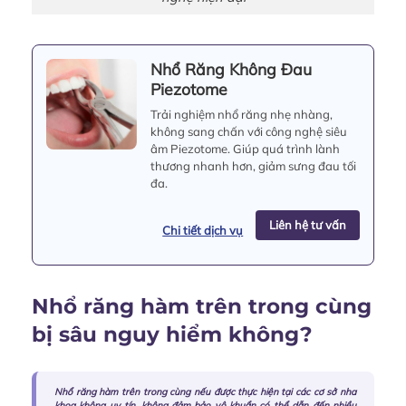
Nhổ Răng Không Đau
Piezotome
Trải nghiệm nhổ răng nhẹ nhàng,
không sang chấn với công nghệ siêu
âm Piezotome. Giúp quá trình lành
thương nhanh hơn, giảm sưng đau tối
đa.
Liên hệ tư vấn
Chi tiết dịch vụ
Nhổ răng hàm trên trong cùng
bị sâu nguy hiểm không?
Nhổ răng hàm trên trong cùng nếu được thực hiện tại các cơ sở nha
khoa không uy tín, không đảm bảo vô khuẩn có thể dẫn đến nhiều