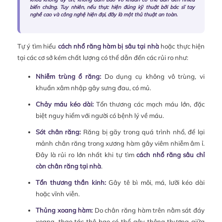
biến chứng. Tuy nhiên, nếu thực hiện đúng kỹ thuật bởi bác sĩ tay
nghề cao và công nghệ hiện đại, đây là một thủ thuật an toàn.
Tự ý tìm hiểu
cách nhổ răng hàm bị sâu tại nhà
hoặc thực hiện
tại các cơ sở kém chất lượng có thể dẫn đến các rủi ro như:
Nhiễm trùng ổ răng:
Do dụng cụ không vô trùng, vi
khuẩn xâm nhập gây sưng đau, có mủ.
Chảy máu kéo dài:
Tổn thương các mạch máu lớn, đặc
biệt nguy hiểm với người có bệnh lý về máu.
Sót chân răng:
Răng bị gãy trong quá trình nhổ, để lại
mảnh chân răng trong xương hàm gây viêm nhiễm âm ỉ.
Đây là rủi ro lớn nhất khi tự tìm
cách nhổ răng sâu chỉ
còn chân răng tại nhà
.
Tổn thương thần kinh:
Gây tê bì môi, má, lưỡi kéo dài
hoặc vĩnh viễn.
Thủng xoang hàm:
Do chân răng hàm trên nằm sát đáy
xoang, thao tác thô bạo có thể gây thông thương giữa