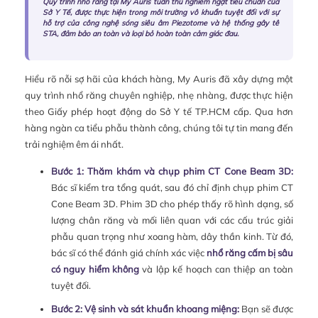
Quy trình nhổ răng tại My Auris tuân thủ nghiêm ngặt tiêu chuẩn của
Sở Y Tế, được thực hiện trong môi trường vô khuẩn tuyệt đối với sự
hỗ trợ của công nghệ sóng siêu âm Piezotome và hệ thống gây tê
STA, đảm bảo an toàn và loại bỏ hoàn toàn cảm giác đau.
Hiểu rõ nỗi sợ hãi của khách hàng, My Auris đã xây dựng một
quy trình nhổ răng chuyên nghiệp, nhẹ nhàng, được thực hiện
theo Giấy phép hoạt động do Sở Y tế TP.HCM cấp. Qua hơn
hàng ngàn ca tiểu phẫu thành công, chúng tôi tự tin mang đến
trải nghiệm êm ái nhất.
Bước 1: Thăm khám và chụp phim CT Cone Beam 3D:
Bác sĩ kiểm tra tổng quát, sau đó chỉ định chụp phim CT
Cone Beam 3D. Phim 3D cho phép thấy rõ hình dạng, số
lượng chân răng và mối liên quan với các cấu trúc giải
phẫu quan trọng như xoang hàm, dây thần kinh. Từ đó,
bác sĩ có thể đánh giá chính xác việc
nhổ răng cấm bị sâu
có nguy hiểm không
và lập kế hoạch can thiệp an toàn
tuyệt đối.
Bước 2: Vệ sinh và sát khuẩn khoang miệng:
Bạn sẽ được