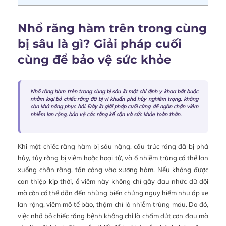
Nhổ răng hàm trên trong cùng
bị sâu là gì? Giải pháp cuối
cùng để bảo vệ sức khỏe
Nhổ răng hàm trên trong cùng bị sâu là một chỉ định y khoa bắt buộc
nhằm loại bỏ chiếc răng đã bị vi khuẩn phá hủy nghiêm trọng, không
còn khả năng phục hồi. Đây là giải pháp cuối cùng để ngăn chặn viêm
nhiễm lan rộng, bảo vệ các răng kế cận và sức khỏe toàn thân.
Khi một chiếc răng hàm bị sâu nặng, cấu trúc răng đã bị phá
hủy, tủy răng bị viêm hoặc hoại tử, và ổ nhiễm trùng có thể lan
xuống chân răng, tấn công vào xương hàm. Nếu không được
can thiệp kịp thời, ổ viêm này không chỉ gây đau nhức dữ dội
mà còn có thể dẫn đến những biến chứng nguy hiểm như áp xe
lan rộng, viêm mô tế bào, thậm chí là nhiễm trùng máu. Do đó,
việc nhổ bỏ chiếc răng bệnh không chỉ là chấm dứt cơn đau mà