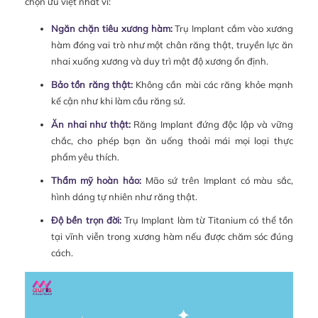
chọn ưu việt nhất vì:
Ngăn chặn tiêu xương hàm:
Trụ Implant cắm vào xương
hàm đóng vai trò như một chân răng thật, truyền lực ăn
nhai xuống xương và duy trì mật độ xương ổn định.
Bảo tồn răng thật:
Không cần mài các răng khỏe mạnh
kế cận như khi làm cầu răng sứ.
Ăn nhai như thật:
Răng Implant đứng độc lập và vững
chắc, cho phép bạn ăn uống thoải mái mọi loại thực
phẩm yêu thích.
Thẩm mỹ hoàn hảo:
Mão sứ trên Implant có màu sắc,
hình dáng tự nhiên như răng thật.
Độ bền trọn đời:
Trụ Implant làm từ Titanium có thể tồn
tại vĩnh viễn trong xương hàm nếu được chăm sóc đúng
cách.