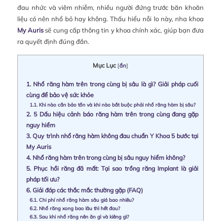
đau nhức và viêm nhiễm, nhiều người đứng trước băn khoăn
liệu có nên nhổ bỏ hay không. Thấu hiểu nỗi lo này, nha khoa
My Auris
sẽ cung cấp thông tin y khoa chính xác, giúp bạn đưa
ra quyết định đúng đắn.
Mục Lục
[
ẩn
]
1.
Nhổ răng hàm trên trong cùng bị sâu là gì? Giải pháp cuối
cùng để bảo vệ sức khỏe
1.1.
Khi nào cần bảo tồn và khi nào bắt buộc phải nhổ răng hàm bị sâu?
2.
5 Dấu hiệu cảnh báo răng hàm trên trong cùng đang gặp
nguy hiểm
3.
Quy trình nhổ răng hàm không đau chuẩn Y Khoa 5 bước tại
My Auris
4.
Nhổ răng hàm trên trong cùng bị sâu nguy hiểm không?
5.
Phục hồi răng đã mất: Tại sao trồng răng Implant là giải
pháp tối ưu?
6.
Giải đáp các thắc mắc thường gặp (FAQ)
6.1.
Chi phí nhổ răng hàm sâu giá bao nhiêu?
6.2.
Nhổ răng xong bao lâu thì hết đau?
6.3.
Sau khi nhổ răng nên ăn gì và kiêng gì?