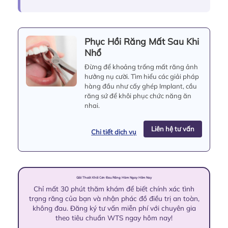
Phục Hồi Răng Mất Sau Khi
Nhổ
Đừng để khoảng trống mất răng ảnh
hưởng nụ cười. Tìm hiểu các giải pháp
hàng đầu như cấy ghép Implant, cầu
răng sứ để khôi phục chức năng ăn
nhai.
Liên hệ tư vấn
Chi tiết dịch vụ
Giải Thoát Khỏi Cơn Đau Răng Hàm Ngay Hôm Nay
Chỉ mất 30 phút thăm khám để biết chính xác tình
trạng răng của bạn và nhận phác đồ điều trị an toàn,
không đau. Đăng ký tư vấn miễn phí với chuyên gia
theo tiêu chuẩn WTS ngay hôm nay!