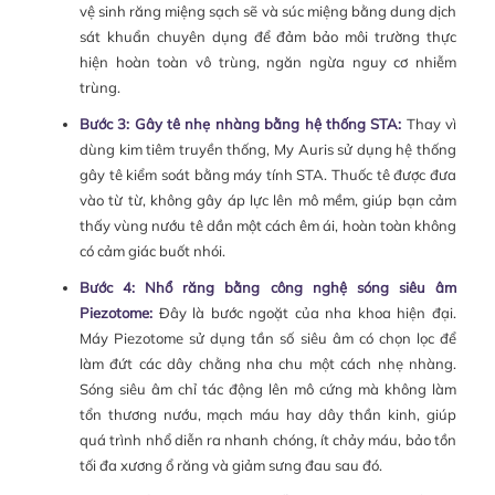
vệ sinh răng miệng sạch sẽ và súc miệng bằng dung dịch
sát khuẩn chuyên dụng để đảm bảo môi trường thực
hiện hoàn toàn vô trùng, ngăn ngừa nguy cơ nhiễm
trùng.
Bước 3: Gây tê nhẹ nhàng bằng hệ thống STA:
Thay vì
dùng kim tiêm truyền thống, My Auris sử dụng hệ thống
gây tê kiểm soát bằng máy tính STA. Thuốc tê được đưa
vào từ từ, không gây áp lực lên mô mềm, giúp bạn cảm
thấy vùng nướu tê dần một cách êm ái, hoàn toàn không
có cảm giác buốt nhói.
Bước 4: Nhổ răng bằng công nghệ sóng siêu âm
Piezotome:
Đây là bước ngoặt của nha khoa hiện đại.
Máy Piezotome sử dụng tần số siêu âm có chọn lọc để
làm đứt các dây chằng nha chu một cách nhẹ nhàng.
Sóng siêu âm chỉ tác động lên mô cứng mà không làm
tổn thương nướu, mạch máu hay dây thần kinh, giúp
quá trình nhổ diễn ra nhanh chóng, ít chảy máu, bảo tồn
tối đa xương ổ răng và giảm sưng đau sau đó.