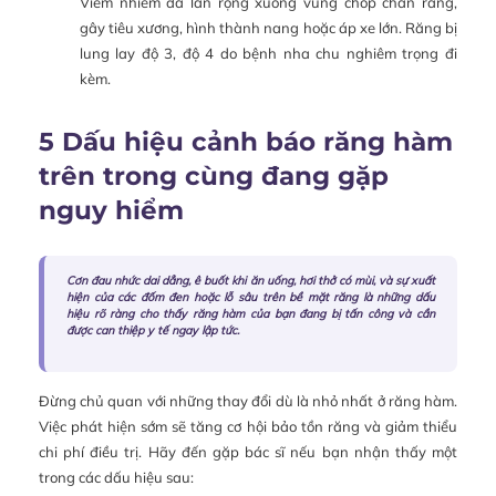
Viêm nhiễm đã lan rộng xuống vùng chóp chân răng,
gây tiêu xương, hình thành nang hoặc áp xe lớn. Răng bị
lung lay độ 3, độ 4 do bệnh nha chu nghiêm trọng đi
kèm.
5 Dấu hiệu cảnh báo răng hàm
trên trong cùng đang gặp
nguy hiểm
Cơn đau nhức dai dẳng, ê buốt khi ăn uống, hơi thở có mùi, và sự xuất
hiện của các đốm đen hoặc lỗ sâu trên bề mặt răng là những dấu
hiệu rõ ràng cho thấy răng hàm của bạn đang bị tấn công và cần
được can thiệp y tế ngay lập tức.
Đừng chủ quan với những thay đổi dù là nhỏ nhất ở răng hàm.
Việc phát hiện sớm sẽ tăng cơ hội bảo tồn răng và giảm thiểu
chi phí điều trị. Hãy đến gặp bác sĩ nếu bạn nhận thấy một
trong các dấu hiệu sau: