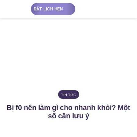
Chuyển
ĐẶT LỊCH HẸN
đến
nội
dung
TIN TỨC
Bị f0 nên làm gì cho nhanh khỏi? Một
số cần lưu ý