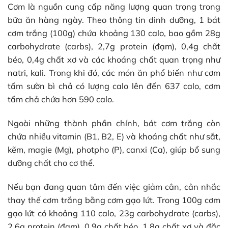
Cơm là nguồn cung cấp năng lượng quan trọng trong
bữa ăn hàng ngày. Theo thông tin dinh dưỡng, 1 bát
cơm trắng (100g) chứa khoảng 130 calo, bao gồm 28g
carbohydrate (carbs), 2,7g protein (đạm), 0,4g chất
béo, 0,4g chất xơ và các khoáng chất quan trọng như
natri, kali. Trong khi đó, các món ăn phổ biến như cơm
tấm sườn bì chả có lượng calo lên đến 637 calo, cơm
tấm chả chứa hơn 590 calo.
Ngoài những thành phần chính, bát cơm trắng còn
chứa nhiều vitamin (B1, B2, E) và khoáng chất như sắt,
kẽm, magie (Mg), photpho (P), canxi (Ca), giúp bổ sung
dưỡng chất cho cơ thể.
Nếu bạn đang quan tâm đến việc giảm cân, cân nhắc
thay thế cơm trắng bằng cơm gạo lứt. Trong 100g cơm
gạo lứt có khoảng 110 calo, 23g carbohydrate (carbs),
2,6g protein (đạm), 0,9g chất béo, 1,8g chất xơ và đặc