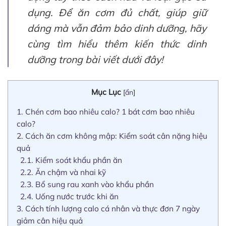
dụng. Để ăn cơm đủ chất, giúp giữ
dáng mà vẫn đảm bảo dinh dưỡng, hãy
cùng tìm hiểu thêm kiến thức dinh
dưỡng trong bài viết dưới đây!
Mục Lục
[
ẩn
]
1.
Chén cơm bao nhiêu calo? 1 bát cơm bao nhiêu
calo?
2.
Cách ăn cơm không mập: Kiểm soát cân nặng hiệu
quả
2.1.
Kiểm soát khẩu phần ăn
2.2.
Ăn chậm và nhai kỹ
2.3.
Bổ sung rau xanh vào khẩu phần
2.4.
Uống nước trước khi ăn
3.
Cách tính lượng calo cá nhân và thực đơn 7 ngày
giảm cân hiệu quả