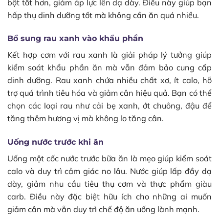
bột tốt hơn, giảm áp lực lên dạ dày. Điều này giúp bạn
hấp thụ dinh dưỡng tốt mà không cần ăn quá nhiều.
Bổ sung rau xanh vào khẩu phần
Kết hợp cơm với rau xanh là giải pháp lý tưởng giúp
kiểm soát khẩu phần ăn mà vẫn đảm bảo cung cấp
dinh dưỡng. Rau xanh chứa nhiều chất xơ, ít calo, hỗ
trợ quá trình tiêu hóa và giảm cân hiệu quả. Bạn có thể
chọn các loại rau như cải bẹ xanh, ớt chuông, đậu để
tăng thêm hương vị mà không lo tăng cân.
Uống nước trước khi ăn
Uống một cốc nước trước bữa ăn là mẹo giúp kiểm soát
calo và duy trì cảm giác no lâu. Nước giúp lấp đầy dạ
dày, giảm nhu cầu tiêu thụ cơm và thực phẩm giàu
carb. Điều này đặc biệt hữu ích cho những ai muốn
giảm cân mà vẫn duy trì chế độ ăn uống lành mạnh.