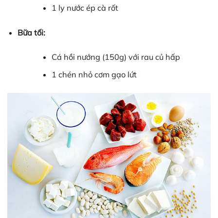
1 ly nước ép cà rốt
Bữa tối:
Cá hồi nướng (150g) với rau củ hấp
1 chén nhỏ cơm gạo lứt