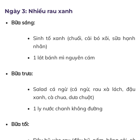
Ngày 3: Nhiều rau xanh
Bữa sáng:
Sinh tố xanh (chuối, cải bó xôi, sữa hạnh
nhân)
1 lát bánh mì nguyên cám
Bữa trưa:
Salad cá ngừ (cá ngừ, rau xà lách, đậu
xanh, cà chua, dưa chuột)
1 ly nước chanh không đường
Bữa tối:
Đậu hũ xào rau (đậu hũ, nấm, bông cải, cà