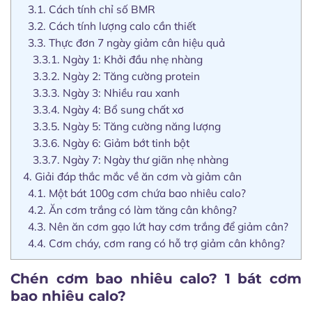
3.1.
Cách tính chỉ số BMR
3.2.
Cách tính lượng calo cần thiết
3.3.
Thực đơn 7 ngày giảm cân hiệu quả
3.3.1.
Ngày 1: Khởi đầu nhẹ nhàng
3.3.2.
Ngày 2: Tăng cường protein
3.3.3.
Ngày 3: Nhiều rau xanh
3.3.4.
Ngày 4: Bổ sung chất xơ
3.3.5.
Ngày 5: Tăng cường năng lượng
3.3.6.
Ngày 6: Giảm bớt tinh bột
3.3.7.
Ngày 7: Ngày thư giãn nhẹ nhàng
4.
Giải đáp thắc mắc về ăn cơm và giảm cân
4.1.
Một bát 100g cơm chứa bao nhiêu calo?
4.2.
Ăn cơm trắng có làm tăng cân không?
4.3.
Nên ăn cơm gạo lứt hay cơm trắng để giảm cân?
4.4.
Cơm cháy, cơm rang có hỗ trợ giảm cân không?
Chén cơm bao nhiêu calo? 1 bát cơm
bao nhiêu calo?