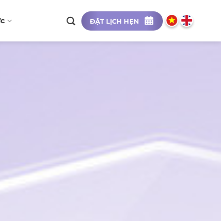
ức
ĐẶT LỊCH HẸN