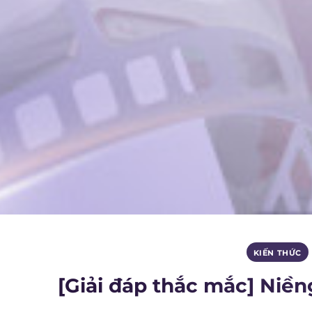
KIẾN THỨC
[Giải đáp thắc mắc] Niền