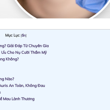
Mục Lục
[
ẩn
]
g? Giải Đáp Từ Chuyên Gia
ối Ưu Cho Nụ Cười Thẩm Mỹ
ăng Không?
ăng Nào?
Auris An Toàn, Không Đau
s
ể Mau Lành Thương