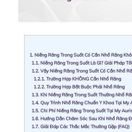
1.
Niềng Răng Trong Suốt Có Cần Nhổ Răng Khôn
1.1.
Niềng Răng Trong Suốt Là Gì? Giải Pháp T
1.2.
Vậy Niềng Răng Trong Suốt Có Cần Nhổ R
1.2.1.
Trường Hợp KHÔNG Cần Nhổ Răng
1.2.2.
Trường Hợp Bắt Buộc Phải Nhổ Răng
1.3.
Khi Niềng Răng Trong Suốt Thường Nhổ R
1.4.
Quy Trình Nhổ Răng Chuẩn Y Khoa Tại My 
1.5.
Chi Phí Niềng Răng Trong Suốt Tại My Auri
1.6.
Hướng Dẫn Chăm Sóc Sau Khi Nhổ Răng Đ
1.7.
Giải Đáp Các Thắc Mắc Thường Gặp (FAQ)