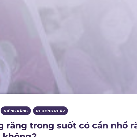
,
NIỀNG RĂNG
,
PHƯƠNG PHÁP
g răng trong suốt có cần nhổ 
không?