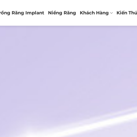
rồng Răng Implant
Niềng Răng
Khách Hàng
Kiến Th