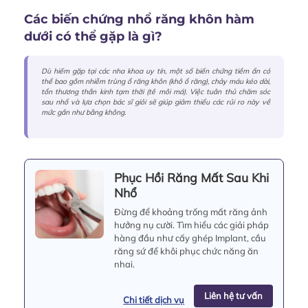
Các
biến chứng nhổ răng khôn hàm
dưới
có thể gặp là gì?
Dù hiếm gặp tại các nha khoa uy tín, một số biến chứng tiềm ẩn có
thể bao gồm nhiễm trùng ổ răng khôn (khô ổ răng), chảy máu kéo dài,
tổn thương thần kinh tạm thời (tê môi má). Việc tuân thủ chăm sóc
sau nhổ và lựa chọn bác sĩ giỏi sẽ giúp giảm thiểu các rủi ro này về
mức gần như bằng không.
Phục Hồi Răng Mất Sau Khi
Nhổ
Đừng để khoảng trống mất răng ảnh
hưởng nụ cười. Tìm hiểu các giải pháp
hàng đầu như cấy ghép Implant, cầu
răng sứ để khôi phục chức năng ăn
nhai.
Liên hệ tư vấn
Chi tiết dịch vụ