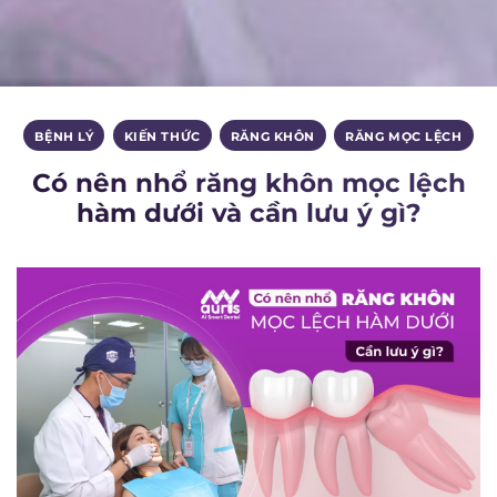
BỆNH LÝ
,
KIẾN THỨC
,
RĂNG KHÔN
,
RĂNG MỌC LỆCH
Có nên nhổ răng khôn mọc lệch
hàm dưới và cần lưu ý gì?