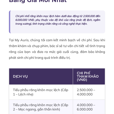
Bảng Giá Mới Nhất
Chi phí nhổ răng khôn mọc lệch hàm dưới dao động từ 2.500.000 đến
6.000.000 VNĐ, phụ thuộc vào độ khó của răng (mức độ lệch, ngầm
trong xương), tình trạng chân răng và công nghệ thực hiện.
Tại My Auris, chúng tôi cam kết minh bạch về chi phí. Sau khi
thăm khám và chụp phim, bác sĩ sẽ tư vấn chi tiết về tình trạng
răng của bạn và đưa ra mức giá cuối cùng, đảm bảo không
phát sinh chi phí trong quá trình điều trị.
CHI PHÍ
DỊCH VỤ
THAM KHẢO
(VNĐ)
Tiểu phẫu răng khôn mọc lệch (Cấp
2.500.000 –
1 – Lệch nhẹ)
4.000.000
Tiểu phẫu răng khôn mọc lệch (Cấp
4.000.000 –
2 – Mọc ngang, gần thần kinh)
6.000.000