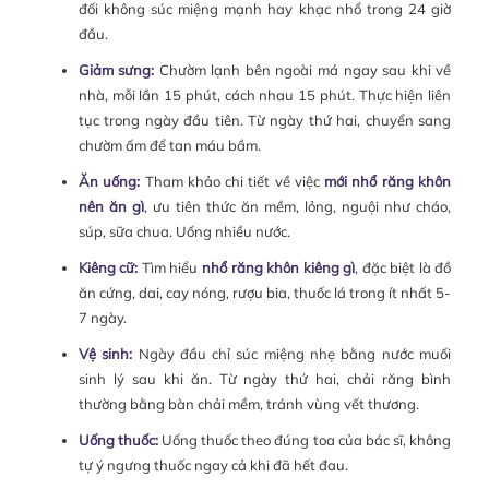
đối không súc miệng mạnh hay khạc nhổ trong 24 giờ
đầu.
Giảm sưng:
Chườm lạnh bên ngoài má ngay sau khi về
nhà, mỗi lần 15 phút, cách nhau 15 phút. Thực hiện liên
tục trong ngày đầu tiên. Từ ngày thứ hai, chuyển sang
chườm ấm để tan máu bầm.
Ăn uống:
Tham khảo chi tiết về việc
mới nhổ răng khôn
nên ăn gì
, ưu tiên thức ăn mềm, lỏng, nguội như cháo,
súp, sữa chua. Uống nhiều nước.
Kiêng cữ:
Tìm hiểu
nhổ răng khôn kiêng gì
, đặc biệt là đồ
ăn cứng, dai, cay nóng, rượu bia, thuốc lá trong ít nhất 5-
7 ngày.
Vệ sinh:
Ngày đầu chỉ súc miệng nhẹ bằng nước muối
sinh lý sau khi ăn. Từ ngày thứ hai, chải răng bình
thường bằng bàn chải mềm, tránh vùng vết thương.
Uống thuốc:
Uống thuốc theo đúng toa của bác sĩ, không
tự ý ngưng thuốc ngay cả khi đã hết đau.