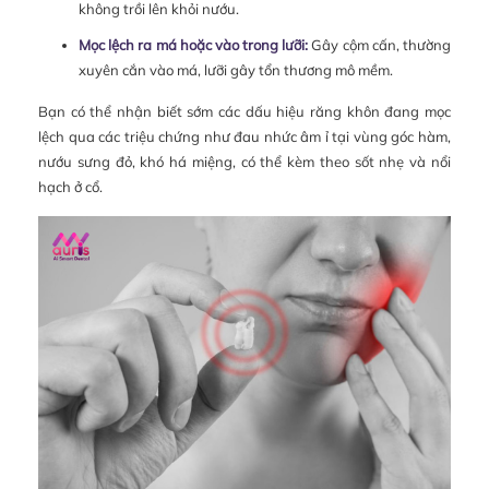
không trồi lên khỏi nướu.
Mọc lệch ra má hoặc vào trong lưỡi:
Gây cộm cấn, thường
xuyên cắn vào má, lưỡi gây tổn thương mô mềm.
Bạn có thể nhận biết sớm các dấu hiệu răng khôn đang mọc
lệch qua các triệu chứng như đau nhức âm ỉ tại vùng góc hàm,
nướu sưng đỏ, khó há miệng, có thể kèm theo sốt nhẹ và nổi
hạch ở cổ.