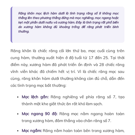
Răng khôn mọc lệch hàm dưới là tình trạng răng số 8 không mọc
thẳng lên theo phương thẳng đứng mà mọc nghiêng, mọc ngang hoặc
kẹt một phần dưới nướu và xương hàm. Đây là tình trạng rất phổ biến
do xương hàm không đủ khoảng trống để răng phát triển bình
thường.
Răng khôn là chiếc răng cối lớn thứ ba, mọc cuối cùng trên
cung hàm, thường xuất hiện ở độ tuổi từ 17 đến 25. Tại thời
điểm này, xương hàm đã phát triển ổn định và 28 chiếc răng
vĩnh viễn khác đã chiếm hết vị trí. Vì là chiếc răng mọc sau
cùng, răng khôn hàm dưới thường không còn đủ chỗ, dẫn đến
các tình trạng mọc bất thường:
Mọc lệch gần:
Răng nghiêng về phía răng số 7, tạo
thành một khe giắt thức ăn rất khó làm sạch.
Mọc ngang 90 độ:
Răng mọc nằm ngang hoàn toàn
trong xương hàm, đâm thẳng vào chân răng số 7.
Mọc ngầm:
Răng nằm hoàn toàn bên trong xương hàm,