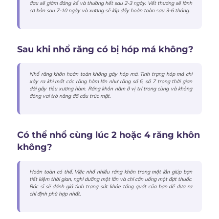
đau sẽ giảm đáng kể và thường hết sau 2-3 ngày. Vết thương sẽ lành
cơ bản sau 7-10 ngày và xương sẽ lấp đầy hoàn toàn sau 3-6 tháng.
Sau khi nhổ răng có bị hóp má không?
Nhổ răng khôn hoàn toàn không gây hóp má. Tình trạng hóp má chỉ
xảy ra khi mất các răng hàm lớn như răng số 6, số 7 trong thời gian
dài gây tiêu xương hàm. Răng khôn nằm ở vị trí trong cùng và không
đóng vai trò nâng đỡ cấu trúc mặt.
Có thể nhổ cùng lúc 2 hoặc 4 răng khôn
không?
Hoàn toàn có thể. Việc nhổ nhiều răng khôn trong một lần giúp bạn
tiết kiệm thời gian, nghỉ dưỡng một lần và chỉ cần uống một đợt thuốc.
Bác sĩ sẽ đánh giá tình trạng sức khỏe tổng quát của bạn để đưa ra
chỉ định phù hợp nhất.