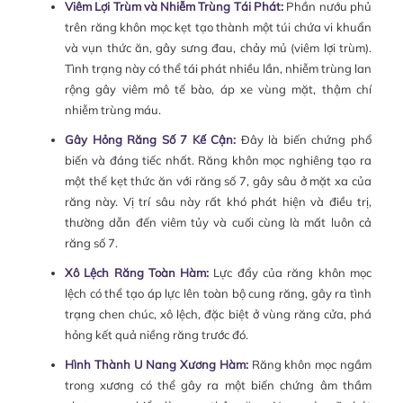
Viêm Lợi Trùm và Nhiễm Trùng Tái Phát:
Phần nướu phủ
trên răng khôn mọc kẹt tạo thành một túi chứa vi khuẩn
và vụn thức ăn, gây sưng đau, chảy mủ (viêm lợi trùm).
Tình trạng này có thể tái phát nhiều lần, nhiễm trùng lan
rộng gây viêm mô tế bào, áp xe vùng mặt, thậm chí
nhiễm trùng máu.
Gây Hỏng Răng Số 7 Kế Cận:
Đây là biến chứng phổ
biến và đáng tiếc nhất. Răng khôn mọc nghiêng tạo ra
một thế kẹt thức ăn với răng số 7, gây sâu ở mặt xa của
răng này. Vị trí sâu này rất khó phát hiện và điều trị,
thường dẫn đến viêm tủy và cuối cùng là mất luôn cả
răng số 7.
Xô Lệch Răng Toàn Hàm:
Lực đẩy của răng khôn mọc
lệch có thể tạo áp lực lên toàn bộ cung răng, gây ra tình
trạng chen chúc, xô lệch, đặc biệt ở vùng răng cửa, phá
hỏng kết quả niềng răng trước đó.
Hình Thành U Nang Xương Hàm:
Răng khôn mọc ngầm
trong xương có thể gây ra một biến chứng âm thầm