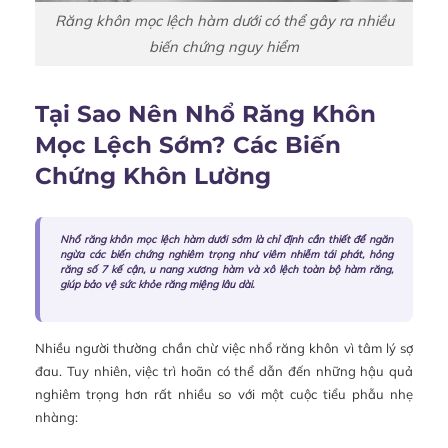
Răng khôn mọc lệch hàm dưới có thể gây ra nhiều
biến chứng nguy hiểm
Tại Sao Nên Nhổ Răng Khôn
Mọc Lệch Sớm? Các Biến
Chứng Khôn Lường
Nhổ răng khôn mọc lệch hàm dưới sớm là chỉ định cần thiết để ngăn
ngừa các biến chứng nghiêm trọng như viêm nhiễm tái phát, hỏng
răng số 7 kế cận, u nang xương hàm và xô lệch toàn bộ hàm răng,
giúp bảo vệ sức khỏe răng miệng lâu dài.
Nhiều người thường chần chừ việc nhổ răng khôn vì tâm lý sợ
đau. Tuy nhiên, việc trì hoãn có thể dẫn đến những hậu quả
nghiêm trọng hơn rất nhiều so với một cuộc tiểu phẫu nhẹ
nhàng: