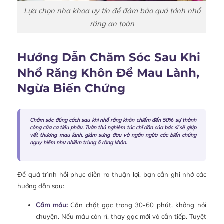
Lựa chọn nha khoa uy tín để đảm bảo quá trình nhổ
răng an toàn
Hướng Dẫn Chăm Sóc Sau Khi
Nhổ Răng Khôn Để Mau Lành,
Ngừa Biến Chứng
Chăm sóc đúng cách sau khi nhổ răng khôn chiếm đến 50% sự thành
công của ca tiểu phẫu. Tuân thủ nghiêm túc chỉ dẫn của bác sĩ sẽ giúp
vết thương mau lành, giảm sưng đau và ngăn ngừa các biến chứng
nguy hiểm như nhiễm trùng ổ răng khôn.
Để quá trình hồi phục diễn ra thuận lợi, bạn cần ghi nhớ các
hướng dẫn sau:
Cầm máu:
Cắn chặt gạc trong 30-60 phút, không nói
chuyện. Nếu máu còn rỉ, thay gạc mới và cắn tiếp. Tuyệt