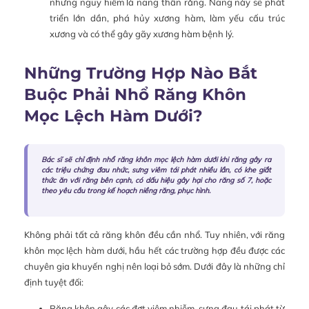
nhưng nguy hiểm là nang thân răng. Nang này sẽ phát
triển lớn dần, phá hủy xương hàm, làm yếu cấu trúc
xương và có thể gây gãy xương hàm bệnh lý.
Những Trường Hợp Nào Bắt
Buộc Phải Nhổ Răng Khôn
Mọc Lệch Hàm Dưới?
Bác sĩ sẽ chỉ định nhổ răng khôn mọc lệch hàm dưới khi răng gây ra
các triệu chứng đau nhức, sưng viêm tái phát nhiều lần, có khe giắt
thức ăn với răng bên cạnh, có dấu hiệu gây hại cho răng số 7, hoặc
theo yêu cầu trong kế hoạch niềng răng, phục hình.
Không phải tất cả răng khôn đều cần nhổ. Tuy nhiên, với răng
khôn mọc lệch hàm dưới, hầu hết các trường hợp đều được các
chuyên gia khuyến nghị nên loại bỏ sớm. Dưới đây là những chỉ
định tuyệt đối:
Răng khôn gây các đợt viêm nhiễm, sưng đau tái phát từ