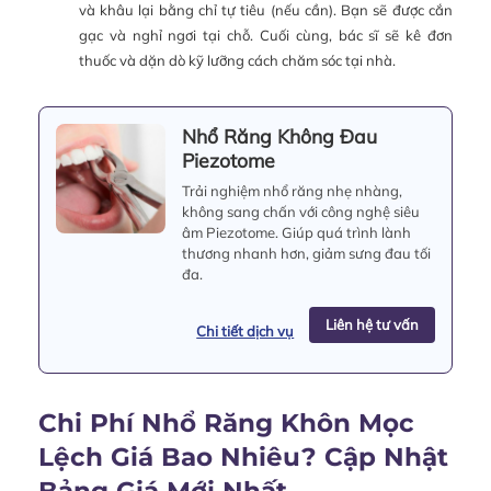
và khâu lại bằng chỉ tự tiêu (nếu cần). Bạn sẽ được cắn
gạc và nghỉ ngơi tại chỗ. Cuối cùng, bác sĩ sẽ kê đơn
thuốc và dặn dò kỹ lưỡng cách chăm sóc tại nhà.
Nhổ Răng Không Đau
Piezotome
Trải nghiệm nhổ răng nhẹ nhàng,
không sang chấn với công nghệ siêu
âm Piezotome. Giúp quá trình lành
thương nhanh hơn, giảm sưng đau tối
đa.
Liên hệ tư vấn
Chi tiết dịch vụ
Chi Phí Nhổ Răng Khôn Mọc
Lệch Giá Bao Nhiêu? Cập Nhật