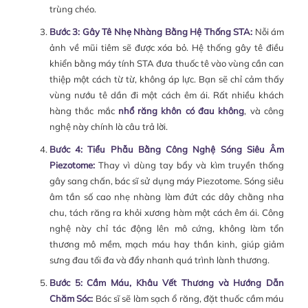
trùng chéo.
Bước 3: Gây Tê Nhẹ Nhàng Bằng Hệ Thống STA:
Nỗi ám
ảnh về mũi tiêm sẽ được xóa bỏ. Hệ thống gây tê điều
khiển bằng máy tính STA đưa thuốc tê vào vùng cần can
thiệp một cách từ từ, không áp lực. Bạn sẽ chỉ cảm thấy
vùng nướu tê dần đi một cách êm ái. Rất nhiều khách
hàng thắc mắc
nhổ răng khôn có đau không
, và công
nghệ này chính là câu trả lời.
Bước 4: Tiểu Phẫu Bằng Công Nghệ Sóng Siêu Âm
Piezotome:
Thay vì dùng tay bẩy và kìm truyền thống
gây sang chấn, bác sĩ sử dụng máy Piezotome. Sóng siêu
âm tần số cao nhẹ nhàng làm đứt các dây chằng nha
chu, tách răng ra khỏi xương hàm một cách êm ái. Công
nghệ này chỉ tác động lên mô cứng, không làm tổn
thương mô mềm, mạch máu hay thần kinh, giúp giảm
sưng đau tối đa và đẩy nhanh quá trình lành thương.
Bước 5: Cầm Máu, Khâu Vết Thương và Hướng Dẫn
Chăm Sóc:
Bác sĩ sẽ làm sạch ổ răng, đặt thuốc cầm máu