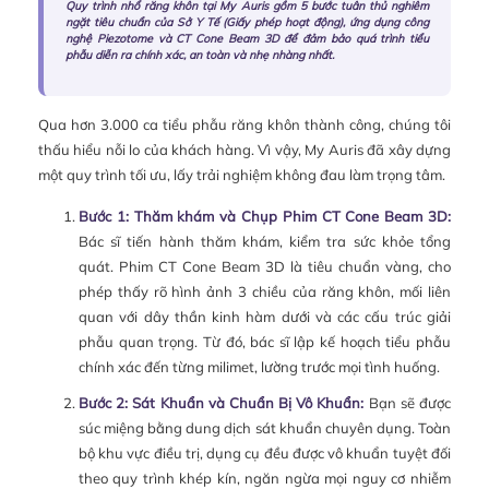
Quy trình nhổ răng khôn tại My Auris gồm 5 bước tuân thủ nghiêm
ngặt tiêu chuẩn của Sở Y Tế (Giấy phép hoạt động), ứng dụng công
nghệ Piezotome và CT Cone Beam 3D để đảm bảo quá trình tiểu
phẫu diễn ra chính xác, an toàn và nhẹ nhàng nhất.
Qua hơn 3.000 ca tiểu phẫu răng khôn thành công, chúng tôi
thấu hiểu nỗi lo của khách hàng. Vì vậy, My Auris đã xây dựng
một quy trình tối ưu, lấy trải nghiệm không đau làm trọng tâm.
Bước 1: Thăm khám và Chụp Phim CT Cone Beam 3D:
Bác sĩ tiến hành thăm khám, kiểm tra sức khỏe tổng
quát. Phim CT Cone Beam 3D là tiêu chuẩn vàng, cho
phép thấy rõ hình ảnh 3 chiều của răng khôn, mối liên
quan với dây thần kinh hàm dưới và các cấu trúc giải
phẫu quan trọng. Từ đó, bác sĩ lập kế hoạch tiểu phẫu
chính xác đến từng milimet, lường trước mọi tình huống.
Bước 2: Sát Khuẩn và Chuẩn Bị Vô Khuẩn:
Bạn sẽ được
súc miệng bằng dung dịch sát khuẩn chuyên dụng. Toàn
bộ khu vực điều trị, dụng cụ đều được vô khuẩn tuyệt đối
theo quy trình khép kín, ngăn ngừa mọi nguy cơ nhiễm