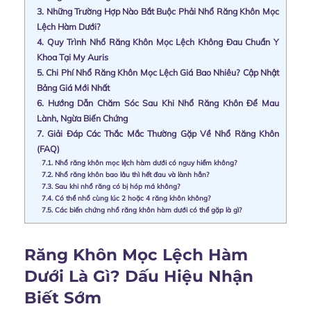
3.
Những Trường Hợp Nào Bắt Buộc Phải Nhổ Răng Khôn Mọc
Lệch Hàm Dưới?
4.
Quy Trình Nhổ Răng Khôn Mọc Lệch Không Đau Chuẩn Y
Khoa Tại My Auris
5.
Chi Phí Nhổ Răng Khôn Mọc Lệch Giá Bao Nhiêu? Cập Nhật
Bảng Giá Mới Nhất
6.
Hướng Dẫn Chăm Sóc Sau Khi Nhổ Răng Khôn Để Mau
Lành, Ngừa Biến Chứng
7.
Giải Đáp Các Thắc Mắc Thường Gặp Về Nhổ Răng Khôn
(FAQ)
7.1.
Nhổ răng khôn mọc lệch hàm dưới có nguy hiểm không?
7.2.
Nhổ răng khôn bao lâu thì hết đau và lành hẳn?
7.3.
Sau khi nhổ răng có bị hóp má không?
7.4.
Có thể nhổ cùng lúc 2 hoặc 4 răng khôn không?
7.5.
Các biến chứng nhổ răng khôn hàm dưới có thể gặp là gì?
Răng Khôn Mọc Lệch Hàm
Dưới Là Gì? Dấu Hiệu Nhận
Biết Sớm