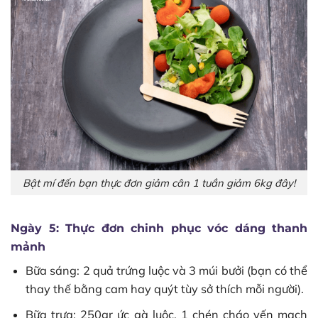
Bật mí đến bạn thực đơn giảm cân 1 tuần giảm 6kg đây!
Ngày 5: Thực đơn chinh phục vóc dáng thanh
mảnh
Bữa sáng: 2 quả trứng luộc và 3 múi bưởi (bạn có thể
thay thế bằng cam hay quýt tùy sở thích mỗi người).
Bữa trưa: 250gr ức gà luộc, 1 chén cháo yến mạch