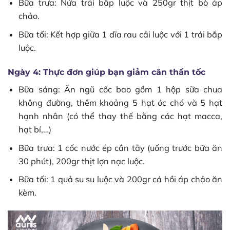
Bữa trưa: Nửa trái bắp luộc và 250gr thịt bò áp
chảo.
Bữa tối: Kết hợp giữa 1 dĩa rau cải luộc với 1 trái bắp
luộc.
Ngày 4: Thực đơn giúp bạn giảm cân thần tốc
Bữa sáng: Ăn ngũ cốc bao gồm 1 hộp sữa chua
không đường, thêm khoảng 5 hạt óc chó và 5 hạt
hạnh nhân (có thể thay thế bằng các hạt macca,
hạt bí,…)
Bữa trưa: 1 cốc nước ép cần tây (uống trước bữa ăn
30 phút), 200gr thịt lợn nạc luộc.
Bữa tối: 1 quả su su luộc và 200gr cá hồi áp chảo ăn
kèm.