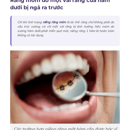
Răng móm do một vài răng cửa hàm
dưới bị ngả ra trước
Chỉ khi tình trạng
niềng răng móm
là do thế răng chứ không phải do
cấu trúc xương, và chỉ một vài răng bị ảnh hưởng. Nếu móm do
xương hàm dưới phát triển quá mức, niềng răng 1 hàm là hoàn toàn
không có tác dụng.
Các trường hợp niềng răng một hàm cần được bác sĩ