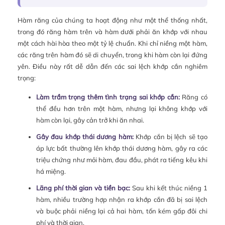
Hàm răng của chúng ta hoạt động như một thể thống nhất,
trong đó răng hàm trên và hàm dưới phải ăn khớp với nhau
một cách hài hòa theo một tỷ lệ chuẩn. Khi chỉ niềng một hàm,
các răng trên hàm đó sẽ di chuyển, trong khi hàm còn lại đứng
yên. Điều này rất dễ dẫn đến các sai lệch khớp cắn nghiêm
trọng:
Làm trầm trọng thêm tình trạng sai khớp cắn:
Răng có
thể đều hơn trên một hàm, nhưng lại không khớp với
hàm còn lại, gây cản trở khi ăn nhai.
Gây đau khớp thái dương hàm:
Khớp cắn bị lệch sẽ tạo
áp lực bất thường lên khớp thái dương hàm, gây ra các
triệu chứng như mỏi hàm, đau đầu, phát ra tiếng kêu khi
há miệng.
Lãng phí thời gian và tiền bạc:
Sau khi kết thúc niềng 1
hàm, nhiều trường hợp nhận ra khớp cắn đã bị sai lệch
và buộc phải niềng lại cả hai hàm, tốn kém gấp đôi chi
phí và thời gian.