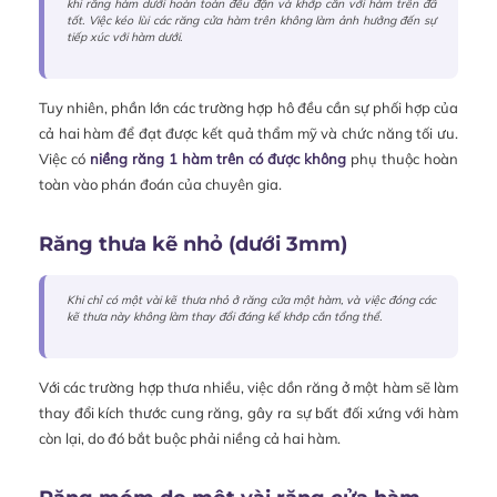
khi răng hàm dưới hoàn toàn đều đặn và khớp cắn với hàm trên đã
tốt. Việc kéo lùi các răng cửa hàm trên không làm ảnh hưởng đến sự
tiếp xúc với hàm dưới.
Tuy nhiên, phần lớn các trường hợp hô đều cần sự phối hợp của
cả hai hàm để đạt được kết quả thẩm mỹ và chức năng tối ưu.
Việc có
niềng răng 1 hàm trên có được không
phụ thuộc hoàn
toàn vào phán đoán của chuyên gia.
Răng thưa kẽ nhỏ (dưới 3mm)
Khi chỉ có một vài kẽ thưa nhỏ ở răng cửa một hàm, và việc đóng các
kẽ thưa này không làm thay đổi đáng kể khớp cắn tổng thể.
Với các trường hợp thưa nhiều, việc dồn răng ở một hàm sẽ làm
thay đổi kích thước cung răng, gây ra sự bất đối xứng với hàm
còn lại, do đó bắt buộc phải niềng cả hai hàm.