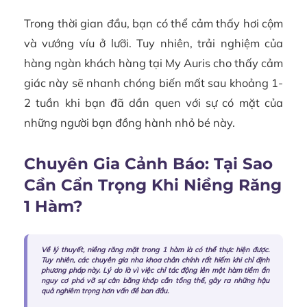
Trong thời gian đầu, bạn có thể cảm thấy hơi cộm
và vướng víu ở lưỡi. Tuy nhiên, trải nghiệm của
hàng ngàn khách hàng tại My Auris cho thấy cảm
giác này sẽ nhanh chóng biến mất sau khoảng 1-
2 tuần khi bạn đã dần quen với sự có mặt của
những người bạn đồng hành nhỏ bé này.
Chuyên Gia Cảnh Báo: Tại Sao
Cần Cẩn Trọng Khi Niềng Răng
1 Hàm?
Về lý thuyết, niềng răng mặt trong 1 hàm là có thể thực hiện được.
Tuy nhiên, các chuyên gia nha khoa chân chính rất hiếm khi chỉ định
phương pháp này. Lý do là vì việc chỉ tác động lên một hàm tiềm ẩn
nguy cơ phá vỡ sự cân bằng khớp cắn tổng thể, gây ra những hậu
quả nghiêm trọng hơn vấn đề ban đầu.