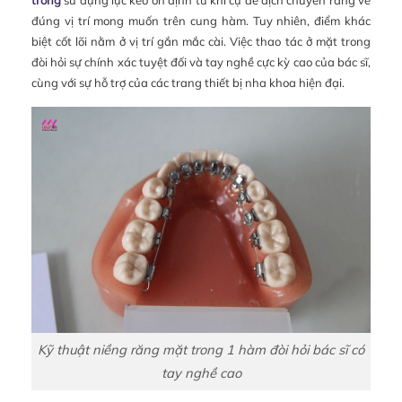
trong
sử dụng lực kéo ổn định từ khí cụ để dịch chuyển răng về
đúng vị trí mong muốn trên cung hàm. Tuy nhiên, điểm khác
biệt cốt lõi nằm ở vị trí gắn mắc cài. Việc thao tác ở mặt trong
đòi hỏi sự chính xác tuyệt đối và tay nghề cực kỳ cao của bác sĩ,
cùng với sự hỗ trợ của các trang thiết bị nha khoa hiện đại.
Kỹ thuật niềng răng mặt trong 1 hàm đòi hỏi bác sĩ có
tay nghề cao