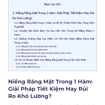
Mục Lục
[
ẩn
]
1.
Niềng Răng Mặt Trong 1 Hàm: Giải Pháp Tiết Kiệm Hay Rủi
Ro Khó Lường?
1.1.
Niềng Răng Mặt Trong 1 Hàm Là Gì? Kỹ Thuật Chỉnh Nha Tàng Hình
Tuyệt Đối
1.2.
Chuyên Gia Cảnh Báo: Tại Sao Cần Cẩn Trọng Khi Niềng Răng 1
Hàm?
1.3.
Những Trường Hợp Cực Hiếm Có Thể Cân Nhắc Niềng Răng Mặt
Trong 1 Hàm
1.3.1.
Răng hô, vẩu mức độ rất nhẹ ở hàm trên
1.3.2.
Răng thưa kẽ nhỏ (dưới 3mm)
1.3.3.
Răng móm do một vài răng cửa hàm dưới bị ngả ra trước
1.3.4.
Răng khấp khểnh cực kỳ nhẹ
1.4.
Ưu Và Nhược Điểm Của Niềng Răng Mặt Trong Cần Cân Nhắc
1.4.1.
Ưu điểm vượt trội
1.4.2.
Nhược điểm cần lưu ý
Niềng Răng Mặt Trong 1 Hàm:
Giải Pháp Tiết Kiệm Hay Rủi
Ro Khó Lường?