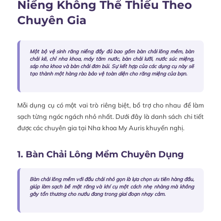
Niềng Không Thể Thiếu Theo
Chuyên Gia
Một bộ vệ sinh răng niềng đầy đủ bao gồm bàn chải lông mềm, bàn
chải kẽ, chỉ nha khoa, máy tăm nước, bàn chải lưỡi, nước súc miệng,
sáp nha khoa và bàn chải đơn búi. Sự kết hợp của các dụng cụ này sẽ
tạo thành một hàng rào bảo vệ toàn diện cho răng miệng của bạn.
Mỗi dụng cụ có một vai trò riêng biệt, bổ trợ cho nhau để làm
sạch từng ngóc ngách nhỏ nhất. Dưới đây là danh sách chi tiết
được các chuyên gia tại Nha khoa My Auris khuyến nghị.
1. Bàn Chải Lông Mềm Chuyên Dụng
Bàn chải lông mềm với đầu chải nhỏ gọn là lựa chọn ưu tiên hàng đầu,
giúp làm sạch bề mặt răng và khí cụ một cách nhẹ nhàng mà không
gây tổn thương cho nướu đang trong giai đoạn nhạy cảm.