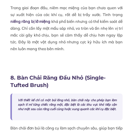
Trong giai đoạn đầu, niêm mạc miệng của bạn chưa quen với
sự xuất hiện của các khí cụ, rất dễ bị trầy xước. Tình trạng
niềng răng bị lở miệng
khá phổ biến nhưng có thể kiểm soát dễ
dàng. Chỉ cần lấy một mẩu sáp nhỏ, vo tròn và ấn nhẹ lên vị trí
mắc cài gây khó chịu, bạn sẽ cảm thấy dễ chịu hơn ngay lập
tức. Đây là một vật dụng nhỏ nhưng cực kỳ hữu ích mà bạn
nên luôn mang theo bên mình.
8. Bàn Chải Răng Đầu Nhỏ (Single-
Tufted Brush)
Với thiết kế chỉ có một búi lông nhỏ, bàn chải này cho phép bạn làm
sạch tỉ mỉ từng chiếc răng một, đặc biệt là các khu vực khó tiếp cận
như mặt sau của răng cuối cùng hoặc xung quanh các khí cụ đặc biệt.
Bàn chải đơn búi là công cụ làm sạch chuyên sâu, giúp bạn tiếp