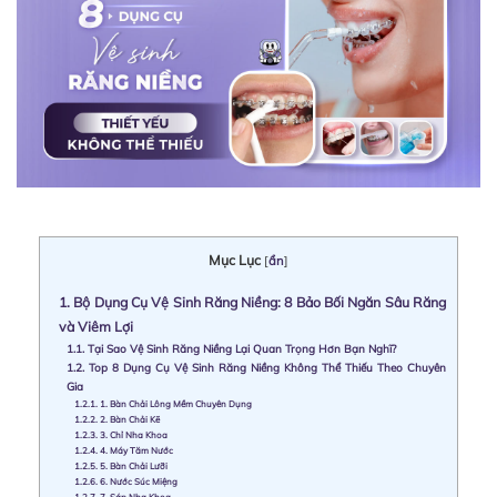
Mục Lục
[
ẩn
]
1.
Bộ Dụng Cụ Vệ Sinh Răng Niềng: 8 Bảo Bối Ngăn Sâu Răng
và Viêm Lợi
1.1.
Tại Sao Vệ Sinh Răng Niềng Lại Quan Trọng Hơn Bạn Nghĩ?
1.2.
Top 8 Dụng Cụ Vệ Sinh Răng Niềng Không Thể Thiếu Theo Chuyên
Gia
1.2.1.
1. Bàn Chải Lông Mềm Chuyên Dụng
1.2.2.
2. Bàn Chải Kẽ
1.2.3.
3. Chỉ Nha Khoa
1.2.4.
4. Máy Tăm Nước
1.2.5.
5. Bàn Chải Lưỡi
1.2.6.
6. Nước Súc Miệng
1.2.7.
7. Sáp Nha Khoa