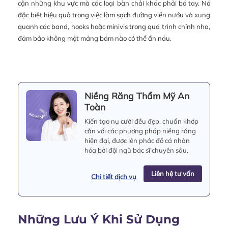
cận những khu vực mà các loại bàn chải khác phải bó tay. Nó
đặc biệt hiệu quả trong việc làm sạch đường viền nướu và xung
quanh các band, hooks hoặc minivis trong quá trình chỉnh nha,
đảm bảo không một mảng bám nào có thể ẩn náu.
Niềng Răng Thẩm Mỹ An
Toàn
Kiến tạo nụ cười đều đẹp, chuẩn khớp
cắn với các phương pháp niềng răng
hiện đại, được lên phác đồ cá nhân
hóa bởi đội ngũ bác sĩ chuyên sâu.
Liên hệ tư vấn
Chi tiết dịch vụ
Những Lưu Ý Khi Sử Dụng