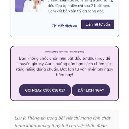
chóng, kiến tạo hàm răng trắng sáng,
đều đẹp tự nhiên chỉ sau 2 buổi hẹn.
Cam kết bảo tồn tối đa răng gốc.
Liên hệ tư vấn
Chi tiết dịch vụ
Giữ Răng Miệng Sạch Khỏe, Tự Tin Niềng Răng
Bạn không chắc chắn nên bắt đầu từ đâu? Hãy để
chuyên gia My Auris hướng dẫn bạn cách chăm sóc
răng niềng đúng chuẩn. Đặt lịch tư vấn miễn phí ngay
hôm nay!
GỌI NGAY: 0906 038 017
ĐẶT LỊCH NGAY
Lưu ý: Thông tin trong bài viết chỉ mang tính chất
tham khảo, không thay thế cho việc chẩn đoán