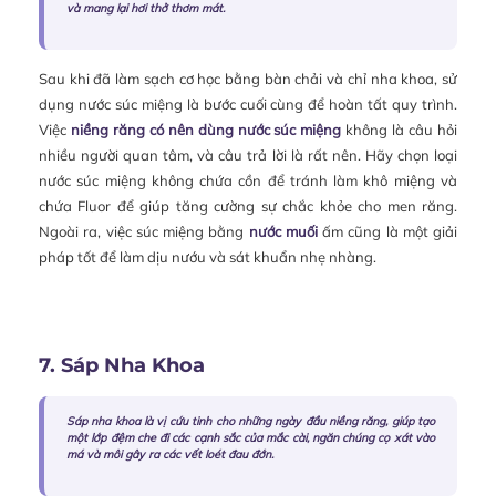
và mang lại hơi thở thơm mát.
Sau khi đã làm sạch cơ học bằng bàn chải và chỉ nha khoa, sử
dụng nước súc miệng là bước cuối cùng để hoàn tất quy trình.
Việc
niềng răng có nên dùng nước súc miệng
không là câu hỏi
nhiều người quan tâm, và câu trả lời là rất nên. Hãy chọn loại
nước súc miệng không chứa cồn để tránh làm khô miệng và
chứa Fluor để giúp tăng cường sự chắc khỏe cho men răng.
Ngoài ra, việc súc miệng bằng
nước muối
ấm cũng là một giải
pháp tốt để làm dịu nướu và sát khuẩn nhẹ nhàng.
7. Sáp Nha Khoa
Sáp nha khoa là vị cứu tinh cho những ngày đầu niềng răng, giúp tạo
một lớp đệm che đi các cạnh sắc của mắc cài, ngăn chúng cọ xát vào
má và môi gây ra các vết loét đau đớn.