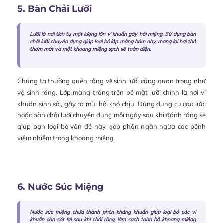
5. Bàn Chải Lưỡi
Lưỡi là nơi tích tụ một lượng lớn vi khuẩn gây hôi miệng. Sử dụng bàn
chải lưỡi chuyên dụng giúp loại bỏ lớp màng bám này, mang lại hơi thở
thơm mát và một khoang miệng sạch sẽ toàn diện.
Chúng ta thường quên rằng vệ sinh lưỡi cũng quan trọng như
vệ sinh răng. Lớp màng trắng trên bề mặt lưỡi chính là nơi vi
khuẩn sinh sôi, gây ra mùi hôi khó chịu. Dùng dụng cụ cạo lưỡi
hoặc bàn chải lưỡi chuyên dụng mỗi ngày sau khi đánh răng sẽ
giúp bạn loại bỏ vấn đề này, góp phần ngăn ngừa các bệnh
viêm nhiễm trong khoang miệng.
6. Nước Súc Miệng
Nước súc miệng chứa thành phần kháng khuẩn giúp loại bỏ các vi
khuẩn còn sót lại sau khi chải răng, làm sạch toàn bộ khoang miệng