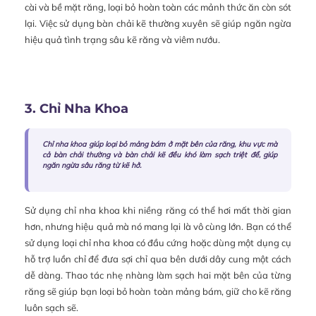
cài và bề mặt răng, loại bỏ hoàn toàn các mảnh thức ăn còn sót
lại. Việc sử dụng bàn chải kẽ thường xuyên sẽ giúp ngăn ngừa
hiệu quả tình trạng sâu kẽ răng và viêm nướu.
3. Chỉ Nha Khoa
Chỉ nha khoa giúp loại bỏ mảng bám ở mặt bên của răng, khu vực mà
cả bàn chải thường và bàn chải kẽ đều khó làm sạch triệt để, giúp
ngăn ngừa sâu răng từ kẽ hở.
Sử dụng chỉ nha khoa khi niềng răng có thể hơi mất thời gian
hơn, nhưng hiệu quả mà nó mang lại là vô cùng lớn. Bạn có thể
sử dụng loại chỉ nha khoa có đầu cứng hoặc dùng một dụng cụ
hỗ trợ luồn chỉ để đưa sợi chỉ qua bên dưới dây cung một cách
dễ dàng. Thao tác nhẹ nhàng làm sạch hai mặt bên của từng
răng sẽ giúp bạn loại bỏ hoàn toàn mảng bám, giữ cho kẽ răng
luôn sạch sẽ.