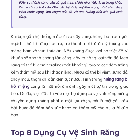
50% sự thành công của cả quá trình chỉnh nha. Việc lơ là trong khâu
làm sạch có thể dẫn đến các bệnh lý nghiêm trọng như sâu răng,
viêm nướu nặng, làm chậm tiến độ và ảnh hưởng đến kết quả cuối
cùng.
Khi bạn gắn hệ thống mắc cài và dây cung, hàng loạt các ngóc
ngách nhỏ li ti được tạo ra, trở thành nơi trú ẩn lý tưởng cho
mảng bám và vụn thức ăn. Nếu không được loại bỏ triệt để, vi
khuẩn sẽ nhanh chóng tấn công, gây ra hàng loạt vấn đề. Men
răng có thể bị demineralize (mất khoáng), tạo ra các đốm trắng
kém thẩm mỹ sau khi tháo niềng. Nướu có thể bị viêm, sưng đỏ,
chảy máu, thậm chí dẫn đến tụt nướu. Tình trạng
niềng răng bị
hôi miệng
cũng là một nỗi ám ảnh, gây mất tự tin trong giao
tiếp. Do đó, việc đầu tư vào một bộ dụng cụ vệ sinh răng niềng
chuyên dụng không phải là một lựa chọn, mà là một yêu cầu
bắt buộc để đảm bảo sức khỏe và thẩm mỹ cho nụ cười của
bạn.
Top 8 Dụng Cụ Vệ Sinh Răng