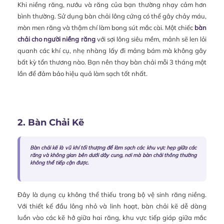
Khi niềng răng, nướu và răng của bạn thường nhạy cảm hơn
bình thường. Sử dụng bàn chải lông cứng có thể gây chảy máu,
mòn men răng và thậm chí làm bong sút mắc cài. Một chiếc
bàn
chải cho người niềng răng
với sợi lông siêu mềm, mảnh sẽ len lỏi
quanh các khí cụ, nhẹ nhàng lấy đi mảng bám mà không gây
bất kỳ tổn thương nào. Bạn nên thay bàn chải mỗi 3 tháng một
lần để đảm bảo hiệu quả làm sạch tốt nhất.
2. Bàn Chải Kẽ
Bàn chải kẽ là vũ khí tối thượng để làm sạch các khu vực hẹp giữa các
răng và không gian bên dưới dây cung, nơi mà bàn chải thông thường
không thể tiếp cận được.
Đây là dụng cụ không thể thiếu trong bộ vệ sinh răng niềng.
Với thiết kế đầu lông nhỏ và linh hoạt, bàn chải kẽ dễ dàng
luồn vào các kẽ hở giữa hai răng, khu vực tiếp giáp giữa mắc