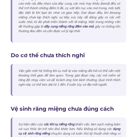
của mắc cài, đầu nhọn của dây cung, các móc hay khâu (band) đều có
thể trở thành những điểm tì đè, cọ xát liên tục vào má trong, môi, lưỡi,
đặc biệt là khi bạn ăn nhai và giao tiếp. Giai đoạn đầu, khi khoang
miệng chưa kịp thích nghi, sự tiếp xúc này dễ dàng gây ra các vết
xước nhỏ, từ đó phát triển thành vết lở miệng. Một trong những vấn
đề thường gặp là
dây cung niềng răng đâm vào má
, gây ra những tổn
thương đau đớn và cần được xử lý kịp thời.
Do cơ thể chưa thích nghi
Việc gắn một hệ thống khí cụ mới lạ vào miệng đòi hỏi cơ thể cần một
khoảng thời gian để làm quen. Trong giai đoạn này, các mô mềm sẽ
tăng độ nhạy cảm và dễ bị kích ứng hơn bình thường. Quá trình thích
nghi này có thể kéo dài từ 1 đến 3 tuần tùy cơ địa mỗi người.
Vệ sinh răng miệng chưa đúng cách
Sự hiện diện của
các khí cụ niềng răng
khiến việc làm sạch mảng bám
và vụn thức ăn trở nên khó khăn hơn. Nếu không sử dụng các
dụng
cụ vệ sinh răng niềng
chuyên dụng và tuân thủ kỹ thuật chải răng, vi