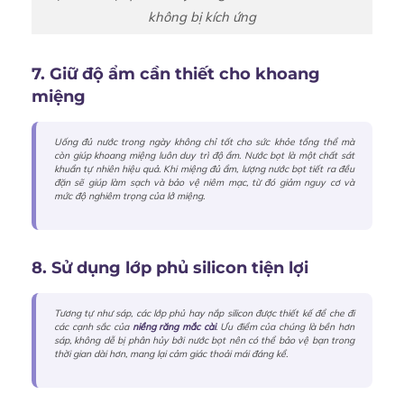
không bị kích ứng
7. Giữ độ ẩm cần thiết cho khoang
miệng
Uống đủ nước trong ngày không chỉ tốt cho sức khỏe tổng thể mà
còn giúp khoang miệng luôn duy trì độ ẩm. Nước bọt là một chất sát
khuẩn tự nhiên hiệu quả. Khi miệng đủ ẩm, lượng nước bọt tiết ra đều
đặn sẽ giúp làm sạch và bảo vệ niêm mạc, từ đó giảm nguy cơ và
mức độ nghiêm trọng của lở miệng.
8. Sử dụng lớp phủ silicon tiện lợi
Tương tự như sáp, các lớp phủ hay nắp silicon được thiết kế để che đi
các cạnh sắc của
niềng răng mắc cài
. Ưu điểm của chúng là bền hơn
sáp, không dễ bị phân hủy bởi nước bọt nên có thể bảo vệ bạn trong
thời gian dài hơn, mang lại cảm giác thoải mái đáng kể.