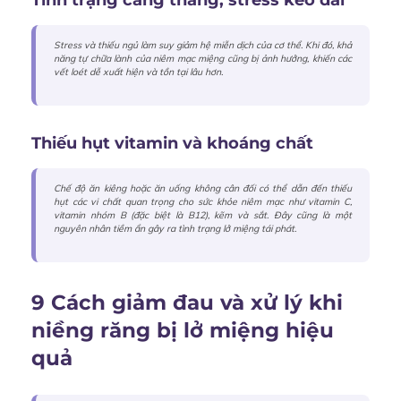
Stress và thiếu ngủ làm suy giảm hệ miễn dịch của cơ thể. Khi đó, khả
năng tự chữa lành của niêm mạc miệng cũng bị ảnh hưởng, khiến các
vết loét dễ xuất hiện và tồn tại lâu hơn.
Thiếu hụt vitamin và khoáng chất
Chế độ ăn kiêng hoặc ăn uống không cân đối có thể dẫn đến thiếu
hụt các vi chất quan trọng cho sức khỏe niêm mạc như vitamin C,
vitamin nhóm B (đặc biệt là B12), kẽm và sắt. Đây cũng là một
nguyên nhân tiềm ẩn gây ra tình trạng lở miệng tái phát.
9 Cách giảm đau và xử lý khi
niềng răng bị lở miệng hiệu
quả