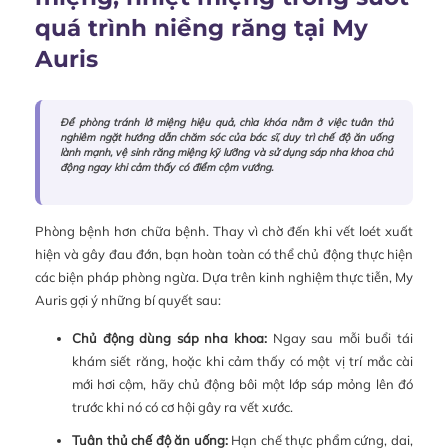
quá trình niềng răng tại My
Auris
Để phòng tránh lở miệng hiệu quả, chìa khóa nằm ở việc tuân thủ
nghiêm ngặt hướng dẫn chăm sóc của bác sĩ, duy trì chế độ ăn uống
lành mạnh, vệ sinh răng miệng kỹ lưỡng và sử dụng sáp nha khoa chủ
động ngay khi cảm thấy có điểm cộm vướng.
Phòng bệnh hơn chữa bệnh. Thay vì chờ đến khi vết loét xuất
hiện và gây đau đớn, bạn hoàn toàn có thể chủ động thực hiện
các biện pháp phòng ngừa. Dựa trên kinh nghiệm thực tiễn, My
Auris gợi ý những bí quyết sau:
Chủ động dùng sáp nha khoa:
Ngay sau mỗi buổi tái
khám siết răng, hoặc khi cảm thấy có một vị trí mắc cài
mới hơi cộm, hãy chủ động bôi một lớp sáp mỏng lên đó
trước khi nó có cơ hội gây ra vết xước.
Tuân thủ chế độ ăn uống:
Hạn chế thực phẩm cứng, dai,