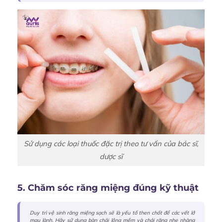
Sử dụng các loại thuốc đặc trị theo tư vấn của bác sĩ,
dược sĩ
5. Chăm sóc răng miệng đúng kỹ thuật
Duy trì vệ sinh răng miệng sạch sẽ là yếu tố then chốt để các vết lở
mau lành. Hãy sử dụng bàn chải lông mềm và chải răng nhẹ nhàng