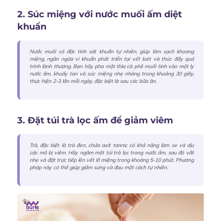
2. Súc miệng với nước muối ấm diệt
khuẩn
Nước muối có đặc tính sát khuẩn tự nhiên, giúp làm sạch khoang
miệng, ngăn ngừa vi khuẩn phát triển tại vết loét và thúc đẩy quá
trình lành thương. Bạn hãy pha một thìa cà phê muối tinh vào một ly
nước ấm, khuấy tan và súc miệng nhẹ nhàng trong khoảng 30 giây,
thực hiện 2-3 lần mỗi ngày, đặc biệt là sau các bữa ăn.
3. Đặt túi trà lọc ấm để giảm viêm
Trà, đặc biệt là trà đen, chứa axit tannic có khả năng làm se và dịu
các mô bị viêm. Hãy ngâm một túi trà lọc trong nước ấm, sau đó vắt
nhẹ và đặt trực tiếp lên vết lở miệng trong khoảng 5-10 phút. Phương
pháp này có thể giúp giảm sưng và đau một cách tự nhiên.