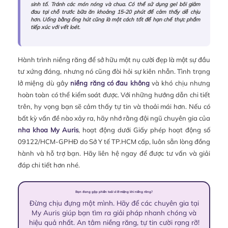
sinh tố. Tránh các món nóng và chua. Có thể sử dụng gel bôi giảm
đau tại chỗ trước bữa ăn khoảng 15-20 phút để cảm thấy dễ chịu
hơn. Uống bằng ống hút cũng là một cách tốt để hạn chế thực phẩm
tiếp xúc với vết loét.
Hành trình niềng răng để sở hữu một nụ cười đẹp là một sự đầu
tư xứng đáng, nhưng nó cũng đòi hỏi sự kiên nhẫn. Tình trạng
lở miệng dù gây
niềng răng có đau không
và khó chịu nhưng
hoàn toàn có thể kiểm soát được. Với những hướng dẫn chi tiết
trên, hy vọng bạn sẽ cảm thấy tự tin và thoải mái hơn. Nếu có
bất kỳ vấn đề nào xảy ra, hãy nhớ rằng đội ngũ chuyên gia của
nha khoa My Auris
, hoạt động dưới Giấy phép hoạt động số
09122/HCM-GPHĐ do Sở Y tế TP.HCM cấp, luôn sẵn lòng đồng
hành và hỗ trợ bạn. Hãy liên hệ ngay để được tư vấn và giải
đáp chi tiết hơn nhé.
Bạn đang gặp phiền toái vì lở miệng khi niềng răng?
Đừng chịu đựng một mình. Hãy để các chuyên gia tại
My Auris giúp bạn tìm ra giải pháp nhanh chóng và
hiệu quả nhất. An tâm niềng răng, tự tin cười rạng rỡ!