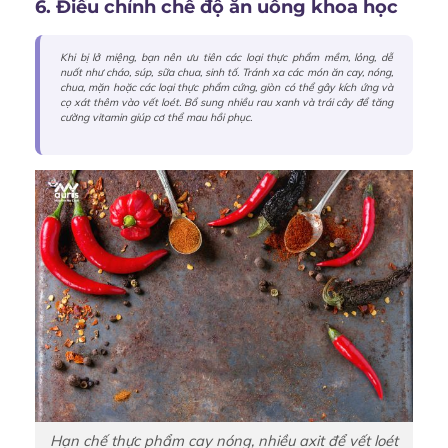
6. Điều chỉnh chế độ ăn uống khoa học
Khi bị lở miệng, bạn nên ưu tiên các loại thực phẩm mềm, lỏng, dễ
nuốt như cháo, súp, sữa chua, sinh tố. Tránh xa các món ăn cay, nóng,
chua, mặn hoặc các loại thực phẩm cứng, giòn có thể gây kích ứng và
cọ xát thêm vào vết loét. Bổ sung nhiều rau xanh và trái cây để tăng
cường vitamin giúp cơ thể mau hồi phục.
Hạn chế thực phẩm cay nóng, nhiều axit để vết loét