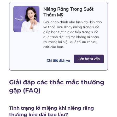
Niềng Răng Trong Suốt
Thẩm Mỹ
Giải pháp chỉnh nha hiện đại, kín đáo
và thoải mái. Khay niềng trong suốt
giúp bạn tự tin giao tiếp trong suốt
quá trình điều trị mà không ai nhận
ra, mang lại hiệu quả tối ưu cho nụ
cười của bạn.
Liên hệ tư vấn
Chi tiết dịch vụ
Giải đáp các thắc mắc thường
gặp (FAQ)
Tình trạng lở miệng khi niềng răng
thường kéo dài bao lâu?