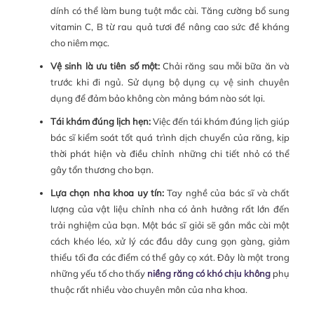
dính có thể làm bung tuột mắc cài. Tăng cường bổ sung
vitamin C, B từ rau quả tươi để nâng cao sức đề kháng
cho niêm mạc.
Vệ sinh là ưu tiên số một:
Chải răng sau mỗi bữa ăn và
trước khi đi ngủ. Sử dụng bộ dụng cụ vệ sinh chuyên
dụng để đảm bảo không còn mảng bám nào sót lại.
Tái khám đúng lịch hẹn:
Việc đến tái khám đúng lịch giúp
bác sĩ kiểm soát tốt quá trình dịch chuyển của răng, kịp
thời phát hiện và điều chỉnh những chi tiết nhỏ có thể
gây tổn thương cho bạn.
Lựa chọn nha khoa uy tín:
Tay nghề của bác sĩ và chất
lượng của vật liệu chỉnh nha có ảnh hưởng rất lớn đến
trải nghiệm của bạn. Một bác sĩ giỏi sẽ gắn mắc cài một
cách khéo léo, xử lý các đầu dây cung gọn gàng, giảm
thiểu tối đa các điểm có thể gây cọ xát. Đây là một trong
những yếu tố cho thấy
niềng răng có khó chịu không
phụ
thuộc rất nhiều vào chuyên môn của nha khoa.