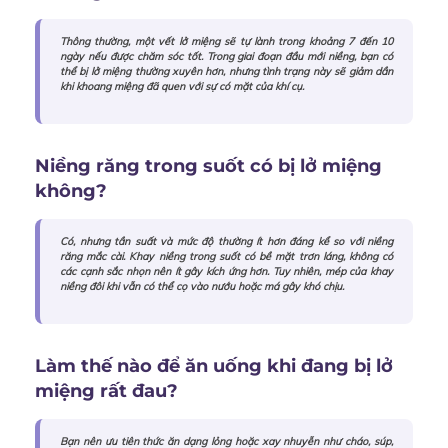
Thông thường, một vết lở miệng sẽ tự lành trong khoảng 7 đến 10
ngày nếu được chăm sóc tốt. Trong giai đoạn đầu mới niềng, bạn có
thể bị lở miệng thường xuyên hơn, nhưng tình trạng này sẽ giảm dần
khi khoang miệng đã quen với sự có mặt của khí cụ.
Niềng răng trong suốt có bị lở miệng
không?
Có, nhưng tần suất và mức độ thường ít hơn đáng kể so với niềng
răng mắc cài. Khay niềng trong suốt có bề mặt trơn láng, không có
các cạnh sắc nhọn nên ít gây kích ứng hơn. Tuy nhiên, mép của khay
niềng đôi khi vẫn có thể cọ vào nướu hoặc má gây khó chịu.
Làm thế nào để ăn uống khi đang bị lở
miệng rất đau?
Bạn nên ưu tiên thức ăn dạng lỏng hoặc xay nhuyễn như cháo, súp,