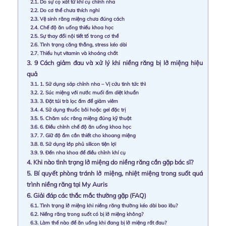
2.1.
Do sự cọ xát từ khí cụ chỉnh nha
2.2.
Do cơ thể chưa thích nghi
2.3.
Vệ sinh răng miệng chưa đúng cách
2.4.
Chế độ ăn uống thiếu khoa học
2.5.
Sự thay đổi nội tiết tố trong cơ thể
2.6.
Tình trạng căng thẳng, stress kéo dài
2.7.
Thiếu hụt vitamin và khoáng chất
3.
9 Cách giảm đau và xử lý khi niềng răng bị lở miệng hiệu
quả
3.1.
1. Sử dụng sáp chỉnh nha – Vị cứu tinh tức thì
3.2.
2. Súc miệng với nước muối ấm diệt khuẩn
3.3.
3. Đặt túi trà lọc ấm để giảm viêm
3.4.
4. Sử dụng thuốc bôi hoặc gel đặc trị
3.5.
5. Chăm sóc răng miệng đúng kỹ thuật
3.6.
6. Điều chỉnh chế độ ăn uống khoa học
3.7.
7. Giữ độ ẩm cần thiết cho khoang miệng
3.8.
8. Sử dụng lớp phủ silicon tiện lợi
3.9.
9. Đến nha khoa để điều chỉnh khí cụ
4.
Khi nào tình trạng lở miệng do niềng răng cần gặp bác sĩ?
5.
Bí quyết phòng tránh lở miệng, nhiệt miệng trong suốt quá
trình niềng răng tại My Auris
6.
Giải đáp các thắc mắc thường gặp (FAQ)
6.1.
Tình trạng lở miệng khi niềng răng thường kéo dài bao lâu?
6.2.
Niềng răng trong suốt có bị lở miệng không?
6.3.
Làm thế nào để ăn uống khi đang bị lở miệng rất đau?