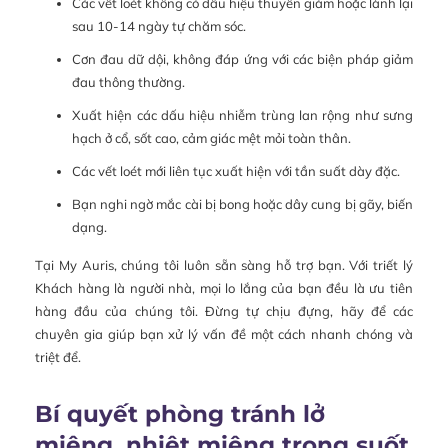
Các vết loét không có dấu hiệu thuyên giảm hoặc lành lại
sau 10-14 ngày tự chăm sóc.
Cơn đau dữ dội, không đáp ứng với các biện pháp giảm
đau thông thường.
Xuất hiện các dấu hiệu nhiễm trùng lan rộng như sưng
hạch ở cổ, sốt cao, cảm giác mệt mỏi toàn thân.
Các vết loét mới liên tục xuất hiện với tần suất dày đặc.
Bạn nghi ngờ mắc cài bị bong hoặc dây cung bị gãy, biến
dạng.
Tại My Auris, chúng tôi luôn sẵn sàng hỗ trợ bạn. Với triết lý
Khách hàng là người nhà, mọi lo lắng của bạn đều là ưu tiên
hàng đầu của chúng tôi. Đừng tự chịu đựng, hãy để các
chuyên gia giúp bạn xử lý vấn đề một cách nhanh chóng và
triệt để.
Bí quyết phòng tránh lở
miệng, nhiệt miệng trong suốt