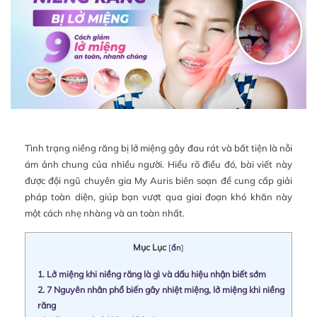
Tình trạng niềng răng bị lở miệng gây đau rát và bất tiện là nỗi
ám ảnh chung của nhiều người. Hiểu rõ điều đó, bài viết này
được đội ngũ chuyên gia My Auris biên soạn để cung cấp giải
pháp toàn diện, giúp bạn vượt qua giai đoạn khó khăn này
một cách nhẹ nhàng và an toàn nhất.
Mục Lục
[
ẩn
]
1.
Lở miệng khi niềng răng là gì và dấu hiệu nhận biết sớm
2.
7 Nguyên nhân phổ biến gây nhiệt miệng, lở miệng khi niềng
răng