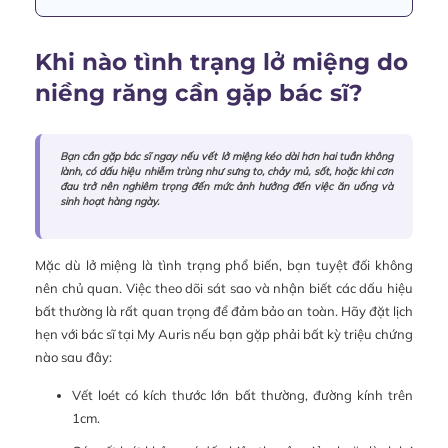
Khi nào tình trạng lở miệng do
niềng răng cần gặp bác sĩ?
Bạn cần gặp bác sĩ ngay nếu vết lở miệng kéo dài hơn hai tuần không
lành, có dấu hiệu nhiễm trùng như sưng to, chảy mủ, sốt, hoặc khi cơn
đau trở nên nghiêm trọng đến mức ảnh hưởng đến việc ăn uống và
sinh hoạt hàng ngày.
Mặc dù lở miệng là tình trạng phổ biến, bạn tuyệt đối không
nên chủ quan. Việc theo dõi sát sao và nhận biết các dấu hiệu
bất thường là rất quan trọng để đảm bảo an toàn. Hãy đặt lịch
hẹn với bác sĩ tại My Auris nếu bạn gặp phải bất kỳ triệu chứng
nào sau đây:
Vết loét có kích thước lớn bất thường, đường kính trên
1cm.