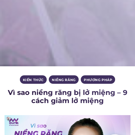
KIẾN THỨC
,
NIỀNG RĂNG
,
PHƯƠNG PHÁP
Vì sao niềng răng bị lở miệng – 9
cách giảm lở miệng