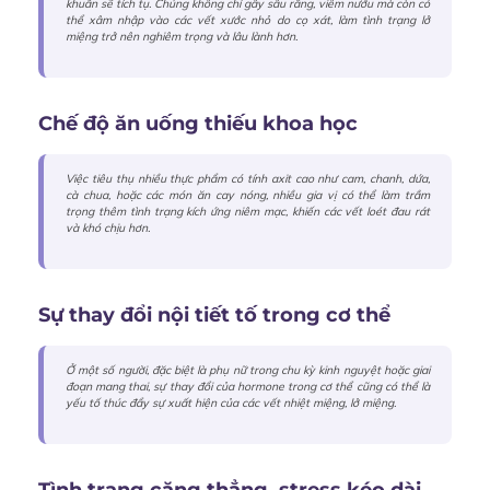
khuẩn sẽ tích tụ. Chúng không chỉ gây sâu răng, viêm nướu mà còn có
thể xâm nhập vào các vết xước nhỏ do cọ xát, làm tình trạng lở
miệng trở nên nghiêm trọng và lâu lành hơn.
Chế độ ăn uống thiếu khoa học
Việc tiêu thụ nhiều thực phẩm có tính axit cao như cam, chanh, dứa,
cà chua, hoặc các món ăn cay nóng, nhiều gia vị có thể làm trầm
trọng thêm tình trạng kích ứng niêm mạc, khiến các vết loét đau rát
và khó chịu hơn.
Sự thay đổi nội tiết tố trong cơ thể
Ở một số người, đặc biệt là phụ nữ trong chu kỳ kinh nguyệt hoặc giai
đoạn mang thai, sự thay đổi của hormone trong cơ thể cũng có thể là
yếu tố thúc đẩy sự xuất hiện của các vết nhiệt miệng, lở miệng.
Tình trạng căng thẳng, stress kéo dài