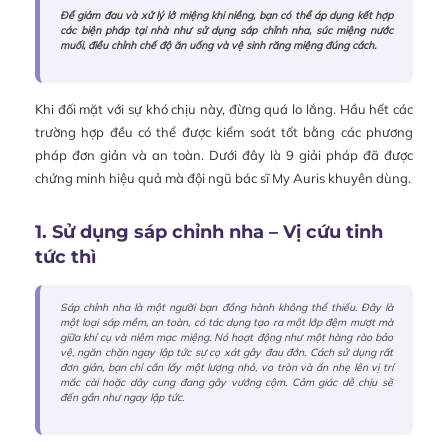
Để giảm đau và xử lý lở miệng khi niềng, bạn có thể áp dụng kết hợp
các biện pháp tại nhà như sử dụng sáp chỉnh nha, súc miệng nước
muối, điều chỉnh chế độ ăn uống và vệ sinh răng miệng đúng cách.
Khi đối mặt với sự khó chịu này, đừng quá lo lắng. Hầu hết các
trường hợp đều có thể được kiểm soát tốt bằng các phương
pháp đơn giản và an toàn. Dưới đây là 9 giải pháp đã được
chứng minh hiệu quả mà đội ngũ bác sĩ My Auris khuyên dùng.
1. Sử dụng sáp chỉnh nha – Vị cứu tinh
tức thì
Sáp chỉnh nha là một người bạn đồng hành không thể thiếu. Đây là
một loại sáp mềm, an toàn, có tác dụng tạo ra một lớp đệm mượt mà
giữa khí cụ và niêm mạc miệng. Nó hoạt động như một hàng rào bảo
vệ, ngăn chặn ngay lập tức sự cọ xát gây đau đớn. Cách sử dụng rất
đơn giản, bạn chỉ cần lấy một lượng nhỏ, vo tròn và ấn nhẹ lên vị trí
mắc cài hoặc dây cung đang gây vướng cộm. Cảm giác dễ chịu sẽ
đến gần như ngay lập tức.