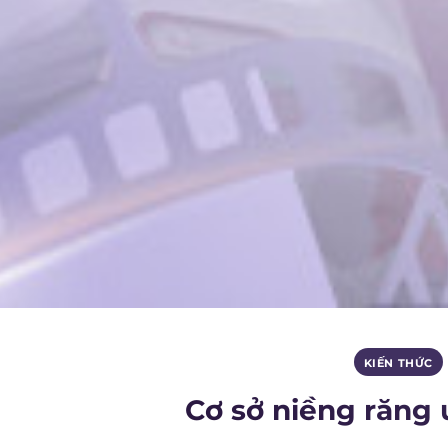
KIẾN THỨC
Cơ sở niềng răng u