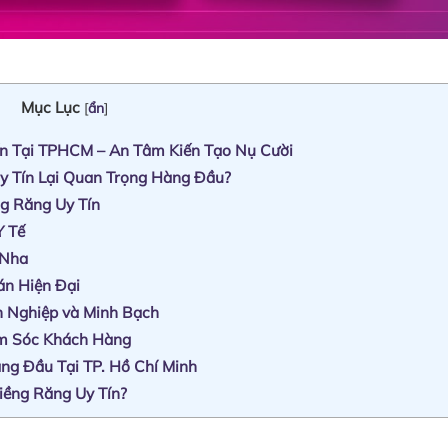
Mục Lục
[
ẩn
]
ín Tại TPHCM – An Tâm Kiến Tạo Nụ Cười
y Tín Lại Quan Trọng Hàng Đầu?
ng Răng Uy Tín
Y Tế
 Nha
án Hiện Đại
 Nghiệp và Minh Bạch
ăm Sóc Khách Hàng
ng Đầu Tại TP. Hồ Chí Minh
ềng Răng Uy Tín?