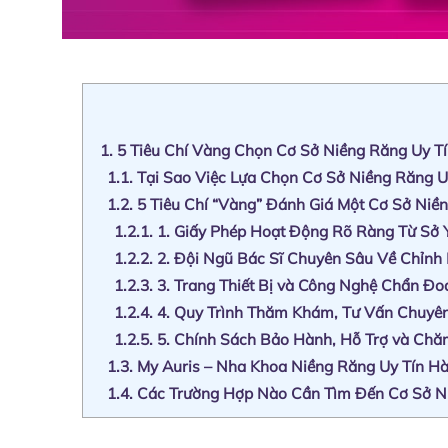
1.
5 Tiêu Chí Vàng Chọn Cơ Sở Niềng Răng Uy T
1.1.
Tại Sao Việc Lựa Chọn Cơ Sở Niềng Răng U
1.2.
5 Tiêu Chí “Vàng” Đánh Giá Một Cơ Sở Niề
1.2.1.
1. Giấy Phép Hoạt Động Rõ Ràng Từ Sở 
1.2.2.
2. Đội Ngũ Bác Sĩ Chuyên Sâu Về Chỉnh
1.2.3.
3. Trang Thiết Bị và Công Nghệ Chẩn Đo
1.2.4.
4. Quy Trình Thăm Khám, Tư Vấn Chuyên
1.2.5.
5. Chính Sách Bảo Hành, Hỗ Trợ và Ch
1.3.
My Auris – Nha Khoa Niềng Răng Uy Tín Hà
1.4.
Các Trường Hợp Nào Cần Tìm Đến Cơ Sở Ni