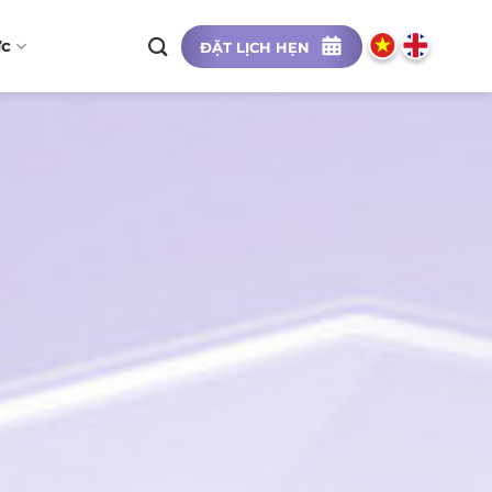
ức
ĐẶT LỊCH HẸN