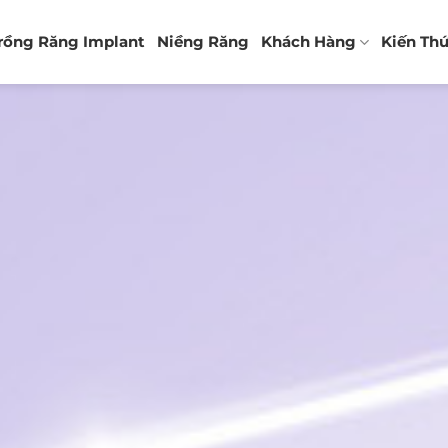
rồng Răng Implant
Niềng Răng
Khách Hàng
Kiến Th