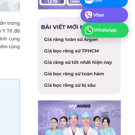
Viber
cần trang
BÀI VIẾT MỚI NHẤT
WhatsApp
ộ Y Tế đã
hình cung
Giá răng toàn sứ Argen
tiêm cũng
Giá bọc răng sứ TPHCM
Giá răng sứ tốt nhất hiện nay
Giá bọc răng sứ toàn hàm
Giá bọc răng sứ bị sâu