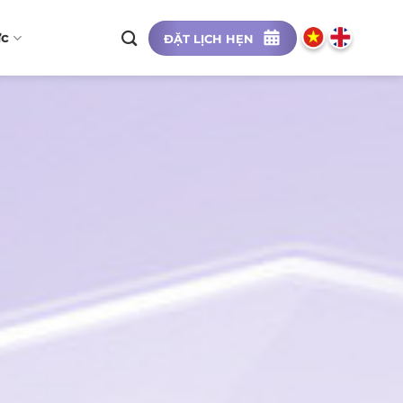
ức
ĐẶT LỊCH HẸN