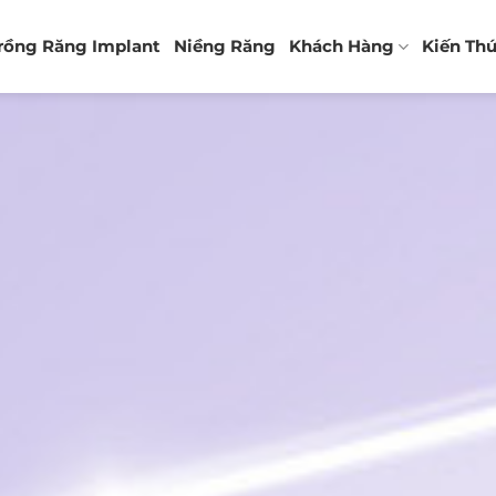
rồng Răng Implant
Niềng Răng
Khách Hàng
Kiến Th