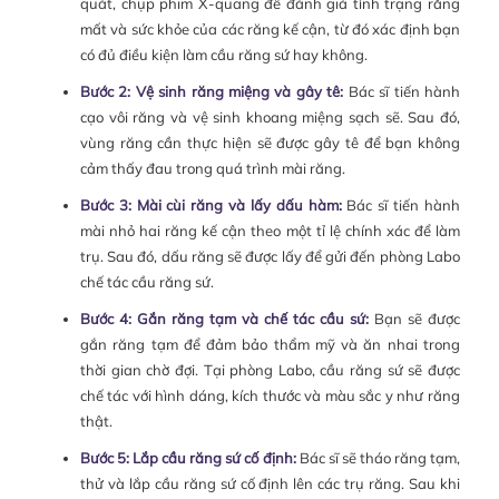
quát, chụp phim X-quang để đánh giá tình trạng răng
mất và sức khỏe của các răng kế cận, từ đó xác định bạn
có đủ điều kiện làm cầu răng sứ hay không.
Bước 2: Vệ sinh răng miệng và gây tê:
Bác sĩ tiến hành
cạo vôi răng và vệ sinh khoang miệng sạch sẽ. Sau đó,
vùng răng cần thực hiện sẽ được gây tê để bạn không
cảm thấy đau trong quá trình mài răng.
Bước 3: Mài cùi răng và lấy dấu hàm:
Bác sĩ tiến hành
mài nhỏ hai răng kế cận theo một tỉ lệ chính xác để làm
trụ. Sau đó, dấu răng sẽ được lấy để gửi đến phòng Labo
chế tác cầu răng sứ.
Bước 4: Gắn răng tạm và chế tác cầu sứ:
Bạn sẽ được
gắn răng tạm để đảm bảo thẩm mỹ và ăn nhai trong
thời gian chờ đợi. Tại phòng Labo, cầu răng sứ sẽ được
chế tác với hình dáng, kích thước và màu sắc y như răng
thật.
Bước 5: Lắp cầu răng sứ cố định:
Bác sĩ sẽ tháo răng tạm,
thử và lắp cầu răng sứ cố định lên các trụ răng. Sau khi