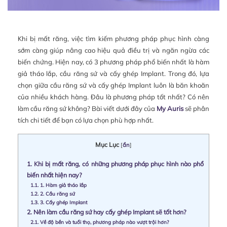
Khi bị mất răng, việc tìm kiếm phương pháp phục hình càng
sớm càng giúp nâng cao hiệu quả điều trị và ngăn ngừa các
biến chứng. Hiện nay, có 3 phương pháp phổ biến nhất là hàm
giả tháo lắp, cầu răng sứ và cấy ghép Implant. Trong đó, lựa
chọn giữa cầu răng sứ và cấy ghép Implant luôn là băn khoăn
của nhiều khách hàng. Đâu là phương pháp tốt nhất? Có nên
làm cầu răng sứ không? Bài viết dưới đây của
My Auris
sẽ phân
tích chi tiết để bạn có lựa chọn phù hợp nhất.
Mục Lục
[
ẩn
]
1.
Khi bị mất răng, có những phương pháp phục hình nào phổ
biến nhất hiện nay?
1.1.
1. Hàm giả tháo lắp
1.2.
2. Cầu răng sứ
1.3.
3. Cấy ghép Implant
2.
Nên làm cầu răng sứ hay cấy ghép Implant sẽ tốt hơn?
2.1.
Về độ bền và tuổi thọ, phương pháp nào vượt trội hơn?