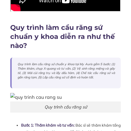
Quy trình làm cầu răng sứ
chuẩn y khoa diễn ra như thế
nào?
Quy trình làm cầu răng sứ chuẩn y khoa tại My Auris gồm 5 bước: (1)
Thăm khám, chụp X-quang và tư vấn, (2) Vệ sinh răng miệng và gây
tê, (3) Mài cùi răng trụ và lấy dấu hàm, (4) Chế tác cầu răng sứ và
gắn răng tạm, (5) Lắp cầu răng sứ cố định và hoàn tất.
Quy trình cầu răng sứ
Bước 1: Thăm khám và tư vấn:
Bác sĩ sẽ thăm khám tổng