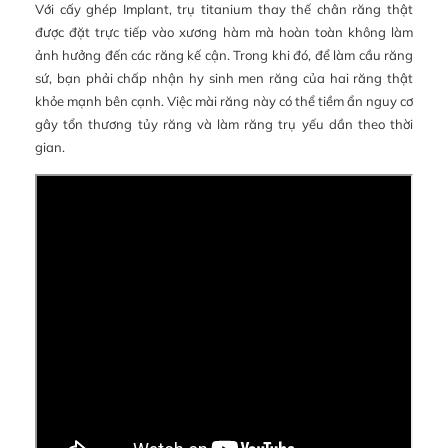
Với cấy ghép Implant, trụ titanium thay thế chân răng thật
được đặt trực tiếp vào xương hàm mà hoàn toàn không làm
ảnh hưởng đến các răng kế cận. Trong khi đó, để làm cầu răng
sứ, bạn phải chấp nhận hy sinh men răng của hai răng thật
khỏe mạnh bên cạnh. Việc mài răng này có thể tiềm ẩn nguy cơ
gây tổn thương tủy răng và làm răng trụ yếu dần theo thời
gian.