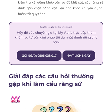
kiểm tra kỹ lưỡng khớp cắn và độ khít sát, cầu răng sẽ
được gắn chặt bằng vật liệu nha khoa chuyên dụng,
hoàn tất quy trình.
Bạn phân vân giữa Cầu răng sứ và Implant?
Hãy để các chuyên gia tại My Auris trực tiếp thăm
khám và tư vấn giải pháp tối ưu nhất dành riêng cho
bạn!
GỌI NGAY: 0906 038 017
ĐẶT LỊCH NGAY
Giải đáp các câu hỏi thường
gặp khi làm cầu răng sứ