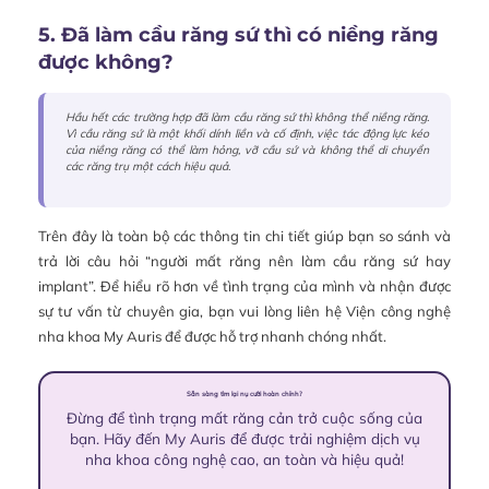
5. Đã làm cầu răng sứ thì có niềng răng
được không?
Hầu hết các trường hợp đã làm cầu răng sứ thì không thể niềng răng.
Vì cầu răng sứ là một khối dính liền và cố định, việc tác động lực kéo
của niềng răng có thể làm hỏng, vỡ cầu sứ và không thể di chuyển
các răng trụ một cách hiệu quả.
Trên đây là toàn bộ các thông tin chi tiết giúp bạn so sánh và
trả lời câu hỏi “người mất răng nên làm cầu răng sứ hay
implant”. Để hiểu rõ hơn về tình trạng của mình và nhận được
sự tư vấn từ chuyên gia, bạn vui lòng liên hệ Viện công nghệ
nha khoa My Auris để được hỗ trợ nhanh chóng nhất.
Sẵn sàng tìm lại nụ cười hoàn chỉnh?
Đừng để tình trạng mất răng cản trở cuộc sống của
bạn. Hãy đến My Auris để được trải nghiệm dịch vụ
nha khoa công nghệ cao, an toàn và hiệu quả!