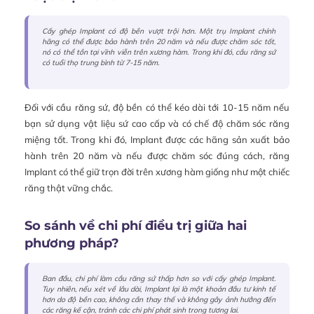
Cấy ghép Implant có độ bền vượt trội hơn. Một trụ Implant chính
hãng có thể được bảo hành trên 20 năm và nếu được chăm sóc tốt,
nó có thể tồn tại vĩnh viễn trên xương hàm. Trong khi đó, cầu răng sứ
có tuổi thọ trung bình từ 7-15 năm.
Đối với cầu răng sứ, độ bền có thể kéo dài tới 10-15 năm nếu
bạn sử dụng vật liệu sứ cao cấp và có chế độ chăm sóc răng
miệng tốt. Trong khi đó, Implant được các hãng sản xuất bảo
hành trên 20 năm và nếu được chăm sóc đúng cách, răng
Implant có thể giữ trọn đời trên xương hàm giống như một chiếc
răng thật vững chắc.
So sánh về chi phí điều trị giữa hai
phương pháp?
Ban đầu, chi phí làm cầu răng sứ thấp hơn so với cấy ghép Implant.
Tuy nhiên, nếu xét về lâu dài, Implant lại là một khoản đầu tư kinh tế
hơn do độ bền cao, không cần thay thế và không gây ảnh hưởng đến
các răng kế cận, tránh các chi phí phát sinh trong tương lai.