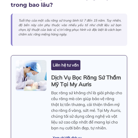
trong bao lâu?
Tuổi thọ của một cầu răng sứ trung bình từ 7 đến 15 năm. Tuy nhiên,
độ bền này còn phụ thuộc vào nhiều yếu tố như chất liệu sứ bạn
chọn, kỹ thuật của bác sĩ, vị trí răng phục hình và đặc biệt là cách bạn
chăm sóc răng miệng hàng ngày.
Liên hệ tư vấn
Dịch Vụ Bọc Răng Sứ Thẩm
Mỹ Tại My Auris
Bọc răng sứ không chỉ là giải pháp cho
cầu răng mà còn giúp bảo vệ răng
thật bị tổn thương, cải thiện thẩm mỹ
cho răng ố vàng, sứt mẻ. Tại My Auris,
chúng tôi sử dụng công nghệ và vật
liệu sứ cao cấp nhất để mang lại cho
bạn nụ cười bền đẹp, tự nhiên.
Xem chi tiết dịch vụ