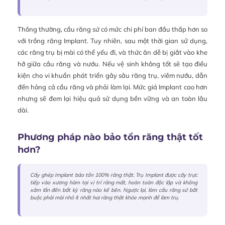
Thông thường, cầu răng sứ có mức chi phí ban đầu thấp hơn so
với trồng răng Implant. Tuy nhiên, sau một thời gian sử dụng,
các răng trụ bị mài có thể yếu đi, và thức ăn dễ bị giắt vào khe
hở giữa cầu răng và nướu. Nếu vệ sinh không tốt sẽ tạo điều
kiện cho vi khuẩn phát triển gây sâu răng trụ, viêm nướu, dẫn
đến hỏng cả cầu răng và phải làm lại. Mức giá Implant cao hơn
nhưng sẽ đem lại hiệu quả sử dụng bền vững và an toàn lâu
dài.
Phương pháp nào bảo tồn răng thật tốt
hơn?
Cấy ghép Implant bảo tồn 100% răng thật. Trụ Implant được cấy trực
tiếp vào xương hàm tại vị trí răng mất, hoàn toàn độc lập và không
xâm lấn đến bất kỳ răng nào kế bên. Ngược lại, làm cầu răng sứ bắt
buộc phải mài nhỏ ít nhất hai răng thật khỏe mạnh để làm trụ.