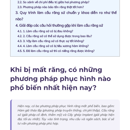
2.2.
So sánh về chi phí điều trị giữa hai phương pháp?
2.3.
Phương pháp nào bảo tồn răng thật tốt hơn?
3.
Quy trình làm cầu răng sứ chuẩn y khoa diễn ra như thế
nào?
4.
Giải đáp các câu hỏi thường gặp khi làm cầu răng sứ
4.1.
1. Làm cầu răng sứ có bị đau không?
4.2.
2. Cầu răng sứ có thể sử dụng được trong bao lâu?
4.3.
3. Vậy làm cầu răng sứ có thực sự tốt không?
4.4.
4. Làm cầu răng sứ có bị tiêu xương hàm không?
4.5.
5. Đã làm cầu răng sứ thì có niềng răng được không?
Khi bị mất răng, có những
phương pháp phục hình nào
phổ biến nhất hiện nay?
Hiện nay, có ba phương pháp phục hình răng mất phổ biến, bao gồm:
Hàm giả tháo lắp (phương pháp truyền thống, chi phí thấp), Cầu răng
sứ (giải pháp cố định, thẩm mỹ) và Cấy ghép Implant (giải pháp hiện
đại, tối ưu nhất). Tùy vào tình trạng, nhu cầu và ngân sách, bác sĩ sẽ
tư vấn phương pháp phù hợp.