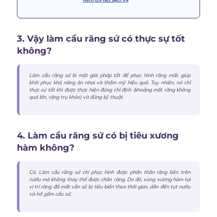
3. Vậy làm cầu răng sứ có thực sự tốt
không?
Làm cầu răng sứ là một giải pháp tốt để phục hình răng mất, giúp
khôi phục khả năng ăn nhai và thẩm mỹ hiệu quả. Tuy nhiên, nó chỉ
thực sự tốt khi được thực hiện đúng chỉ định (khoảng mất răng không
quá lớn, răng trụ khỏe) và đúng kỹ thuật.
4. Làm cầu răng sứ có bị tiêu xương
hàm không?
Có. Làm cầu răng sứ chỉ phục hình được phần thân răng bên trên
nướu mà không thay thế được chân răng. Do đó, vùng xương hàm tại
vị trí răng đã mất vẫn sẽ bị tiêu biến theo thời gian, dẫn đến tụt nướu
và hở gầm cầu sứ.