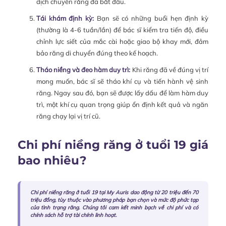
dịch chuyển răng đã bắt đầu.
Tái khám định kỳ:
Bạn sẽ có những buổi hẹn định kỳ
(thường là 4-6 tuần/lần) để bác sĩ kiểm tra tiến độ, điều
chỉnh lực siết của mắc cài hoặc giao bộ khay mới, đảm
bảo răng di chuyển đúng theo kế hoạch.
Tháo niềng và đeo hàm duy trì:
Khi răng đã về đúng vị trí
mong muốn, bác sĩ sẽ tháo khí cụ và tiến hành vệ sinh
răng. Ngay sau đó, bạn sẽ được lấy dấu để làm hàm duy
trì, một khí cụ quan trọng giúp ổn định kết quả và ngăn
răng chạy lại vị trí cũ.
Chi phí niềng răng ở tuổi 19 giá
bao nhiêu?
Chi phí niềng răng ở tuổi 19 tại My Auris dao động từ 20 triệu đến 70
triệu đồng, tùy thuộc vào phương pháp bạn chọn và mức độ phức tạp
của tình trạng răng. Chúng tôi cam kết minh bạch về chi phí và có
chính sách hỗ trợ tài chính linh hoạt.