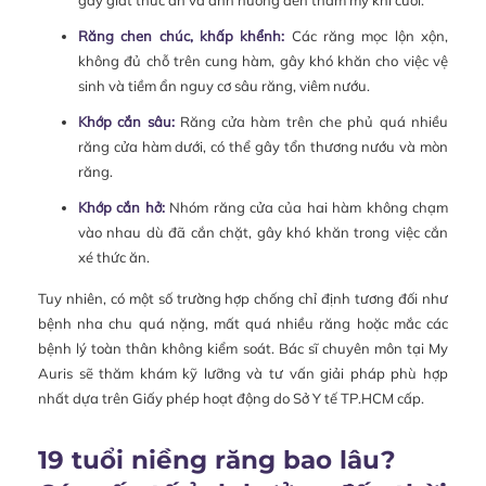
Răng chen chúc, khấp khểnh:
Các răng mọc lộn xộn,
không đủ chỗ trên cung hàm, gây khó khăn cho việc vệ
sinh và tiềm ẩn nguy cơ sâu răng, viêm nướu.
Khớp cắn sâu:
Răng cửa hàm trên che phủ quá nhiều
răng cửa hàm dưới, có thể gây tổn thương nướu và mòn
răng.
Khớp cắn hở:
Nhóm răng cửa của hai hàm không chạm
vào nhau dù đã cắn chặt, gây khó khăn trong việc cắn
xé thức ăn.
Tuy nhiên, có một số trường hợp chống chỉ định tương đối như
bệnh nha chu quá nặng, mất quá nhiều răng hoặc mắc các
bệnh lý toàn thân không kiểm soát. Bác sĩ chuyên môn tại My
Auris sẽ thăm khám kỹ lưỡng và tư vấn giải pháp phù hợp
nhất dựa trên Giấy phép hoạt động do Sở Y tế TP.HCM cấp.
19 tuổi niềng răng bao lâu?