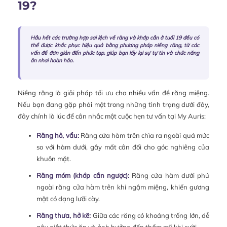
19?
Hầu hết các trường hợp sai lệch về răng và khớp cắn ở tuổi 19 đều có
thể được khắc phục hiệu quả bằng phương pháp niềng răng, từ các
vấn đề đơn giản đến phức tạp, giúp bạn lấy lại sự tự tin và chức năng
ăn nhai hoàn hảo.
Niềng răng là giải pháp tối ưu cho nhiều vấn đề răng miệng.
Nếu bạn đang gặp phải một trong những tình trạng dưới đây,
đây chính là lúc để cân nhắc một cuộc hẹn tư vấn tại My Auris:
Răng hô, vẩu:
Răng cửa hàm trên chìa ra ngoài quá mức
so với hàm dưới, gây mất cân đối cho góc nghiêng của
khuôn mặt.
Răng móm (khớp cắn ngược):
Răng cửa hàm dưới phủ
ngoài răng cửa hàm trên khi ngậm miệng, khiến gương
mặt có dạng lưỡi cày.
Răng thưa, hở kẽ:
Giữa các răng có khoảng trống lớn, dễ
gây giắt thức ăn và ảnh hưởng đến thẩm mỹ khi cười.