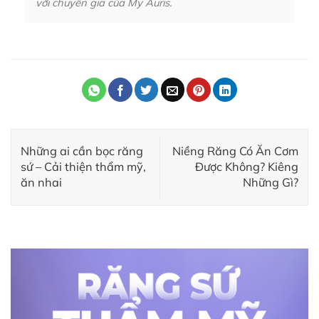
với chuyên gia của My Auris.
Những ai cần bọc răng
Niềng Răng Có Ăn Cơm
sứ – Cải thiện thẩm mỹ,
Được Không? Kiêng
ăn nhai
Những Gì?