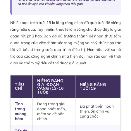
có tính ổn định cao và bền vững theo thời gian.
Nhiều bạn trẻ ở tuổi 19 lo lắng rằng mình đã quá tuổi để niềng
răng hiệu quả. Tuy nhiên, thực tế lâm sàng cho thấy đây là giai
đoạn rất phù hợp. Bạn đã đủ trưởng thành để nhận thức tầm
quan trọng của việc chăm sóc răng miệng và có ý thức hợp tác
tốt với bác sĩ trong suốt quá trình điều trị. Hơn nữa, với sự hỗ
trợ của các công nghệ chỉnh nha hiện đại, mọi rào cản về thời
gian và thẩm mỹ đều có thể được giải quyết.
NIỀNG RĂNG
TIÊU
GIAI ĐOẠN
NIỀNG RĂNG
CHÍ
VÀNG (12-16
TUỔI 19
TUỔI)
Tình
Đang trong giai
Đã phát triển hoàn
trạng
đoạn phát triển,
thiện, ổn định và
xương
mềm và dễ nắn
cứng chắc.
hàm
chỉnh.
Tốc độ