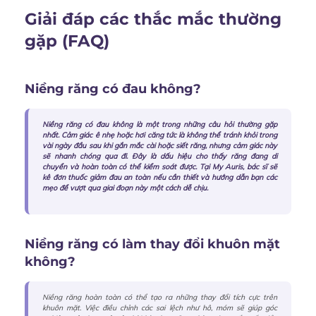
Giải đáp các thắc mắc thường
gặp (FAQ)
Niềng răng có đau không?
Niềng răng có đau không
là một trong những câu hỏi thường gặp
nhất. Cảm giác ê nhẹ hoặc hơi căng tức là không thể tránh khỏi trong
vài ngày đầu sau khi gắn mắc cài hoặc siết răng, nhưng cảm giác này
sẽ nhanh chóng qua đi. Đây là dấu hiệu cho thấy răng đang di
chuyển và hoàn toàn có thể kiểm soát được. Tại My Auris, bác sĩ sẽ
kê đơn thuốc giảm đau an toàn nếu cần thiết và hướng dẫn bạn các
mẹo để vượt qua giai đoạn này một cách dễ chịu.
Niềng răng có làm thay đổi khuôn mặt
không?
Niềng răng hoàn toàn có thể tạo ra những thay đổi tích cực trên
khuôn mặt. Việc điều chỉnh các sai lệch như hô, móm sẽ giúp góc