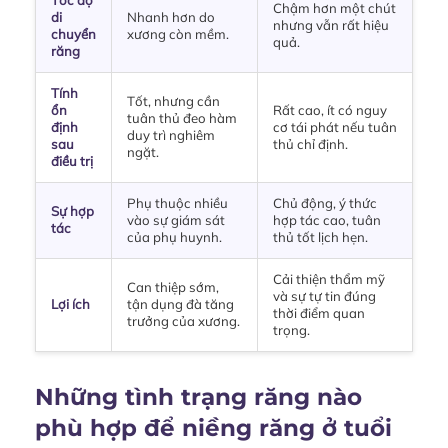
Chậm hơn một chút
di
Nhanh hơn do
nhưng vẫn rất hiệu
chuyển
xương còn mềm.
quả.
răng
Tính
Tốt, nhưng cần
ổn
Rất cao, ít có nguy
tuân thủ đeo hàm
định
cơ tái phát nếu tuân
duy trì nghiêm
sau
thủ chỉ định.
ngặt.
điều trị
Phụ thuộc nhiều
Chủ động, ý thức
Sự hợp
vào sự giám sát
hợp tác cao, tuân
tác
của phụ huynh.
thủ tốt lịch hẹn.
Cải thiện thẩm mỹ
Can thiệp sớm,
và sự tự tin đúng
Lợi ích
tận dụng đà tăng
thời điểm quan
trưởng của xương.
trọng.
Những tình trạng răng nào
phù hợp để niềng răng ở tuổi