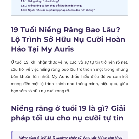
1.8.1.
Niềng răng có đau không?
1.8.2.
Niềng răng có làm thay đổi khuôn mặt không?
1.8.3.
Ngoài mắc cài, có phương pháp nào kín đáo hơn không?
19 Tuổi Niềng Răng Bao Lâu?
Lộ Trình Sở Hữu Nụ Cười Hoàn
Hảo Tại My Auris
Ở tuổi 19, khi nhận thức về nụ cười và sự tự tin trở nên rõ nét,
câu hỏi về việc niềng răng bao lâu trở thành một trong những
băn khoăn lớn nhất. My Auris thấu hiểu điều đó và cam kết
mang đến một lộ trình chỉnh nha thông minh, hiệu quả, giúp
bạn sớm sở hữu nụ cười rạng rỡ.
Niềng răng ở tuổi 19 là gì? Giải
pháp tối ưu cho nụ cười tự tin
Niềng răng ở tuổi 19 là phương pháp sử dụng các khí cụ nha khoa