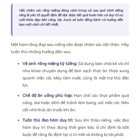
Việc chăm sóc răng miệng đúng cách trong và sau quá trình niềng
răng là yếu tố quyết định để đạt được kết quả hoàn hảo và duy trì nụ
cười khỏe đẹp bền vững. My Auris sẽ luôn đồng hành và hướng dẫn
bạn một cách chi tiết nhất.
Một hàm răng đẹp sau niềng cần được chăm sóc cẩn thận. Hãy
tuân thủ những hướng dẫn sau:
Vệ sinh răng miệng kỹ lưỡng:
Sử dụng bàn chải kẽ và chỉ
nha khoa chuyên dụng để làm sạch thức ăn thừa xung
quanh mắc cài. Máy tăm nước cũng là một trợ thủ đắc
lực.
Chế độ ăn uống phù hợp:
Hạn chế các thực phẩm quá
cứng, dai hoặc dính để tránh làm bong, sút mắc cài. Nên
cắt nhỏ thức ăn trước khi ăn.
Tuân thủ đeo hàm duy trì:
Sau khi tháo niềng, việc đeo
hàm duy trì theo đúng thời gian bác sĩ chỉ định là bắt
buộc để răng ổn định tại vị trí mới và không bị tái phát.