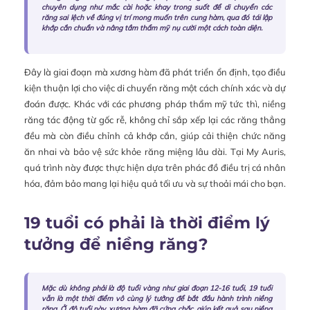
chuyên dụng như mắc cài hoặc khay trong suốt để di chuyển các
răng sai lệch về đúng vị trí mong muốn trên cung hàm, qua đó tái lập
khớp cắn chuẩn và nâng tầm thẩm mỹ nụ cười một cách toàn diện.
Đây là giai đoạn mà xương hàm đã phát triển ổn định, tạo điều
kiện thuận lợi cho việc di chuyển răng một cách chính xác và dự
đoán được. Khác với các phương pháp thẩm mỹ tức thì, niềng
răng tác động từ gốc rễ, không chỉ sắp xếp lại các răng thẳng
đều mà còn điều chỉnh cả khớp cắn, giúp cải thiện chức năng
ăn nhai và bảo vệ sức khỏe răng miệng lâu dài. Tại My Auris,
quá trình này được thực hiện dựa trên phác đồ điều trị cá nhân
hóa, đảm bảo mang lại hiệu quả tối ưu và sự thoải mái cho bạn.
19 tuổi có phải là thời điểm lý
tưởng để niềng răng?
Mặc dù không phải là độ tuổi vàng như giai đoạn 12-16 tuổi, 19 tuổi
vẫn là một thời điểm vô cùng lý tưởng để bắt đầu hành trình niềng
răng. Ở độ tuổi này, xương hàm đã cứng chắc, giúp kết quả sau niềng