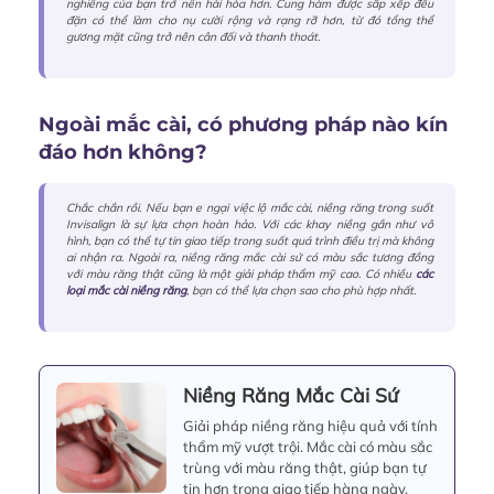
nghiêng của bạn trở nên hài hòa hơn. Cung hàm được sắp xếp đều
đặn có thể làm cho nụ cười rộng và rạng rỡ hơn, từ đó tổng thể
gương mặt cũng trở nên cân đối và thanh thoát.
Ngoài mắc cài, có phương pháp nào kín
đáo hơn không?
Chắc chắn rồi. Nếu bạn e ngại việc lộ mắc cài, niềng răng trong suốt
Invisalign là sự lựa chọn hoàn hảo. Với các khay niềng gần như vô
hình, bạn có thể tự tin giao tiếp trong suốt quá trình điều trị mà không
ai nhận ra. Ngoài ra, niềng răng mắc cài sứ có màu sắc tương đồng
với màu răng thật cũng là một giải pháp thẩm mỹ cao. Có nhiều
các
loại mắc cài niềng răng
, bạn có thể lựa chọn sao cho phù hợp nhất.
Niềng Răng Mắc Cài Sứ
Giải pháp niềng răng hiệu quả với tính
thẩm mỹ vượt trội. Mắc cài có màu sắc
trùng với màu răng thật, giúp bạn tự
tin hơn trong giao tiếp hàng ngày.