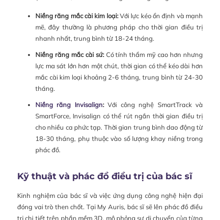
Niềng răng mắc cài kim loại:
Với lực kéo ổn định và mạnh
mẽ, đây thường là phương pháp cho thời gian điều trị
nhanh nhất, trung bình từ 18-24 tháng.
Niềng răng mắc cài sứ:
Có tính thẩm mỹ cao hơn nhưng
lực ma sát lớn hơn một chút, thời gian có thể kéo dài hơn
mắc cài kim loại khoảng 2-6 tháng, trung bình từ 24-30
tháng.
Niềng răng Invisalign
:
Với công nghệ SmartTrack và
SmartForce, Invisalign có thể rút ngắn thời gian điều trị
cho nhiều ca phức tạp. Thời gian trung bình dao động từ
18-30 tháng, phụ thuộc vào số lượng khay niềng trong
phác đồ.
Kỹ thuật và phác đồ điều trị của bác sĩ
Kinh nghiệm của bác sĩ và việc ứng dụng công nghệ hiện đại
đóng vai trò then chốt. Tại My Auris, bác sĩ sẽ lên phác đồ điều
trị chi tiết trên phần mềm 3D, mô phỏng sự di chuyển của từng