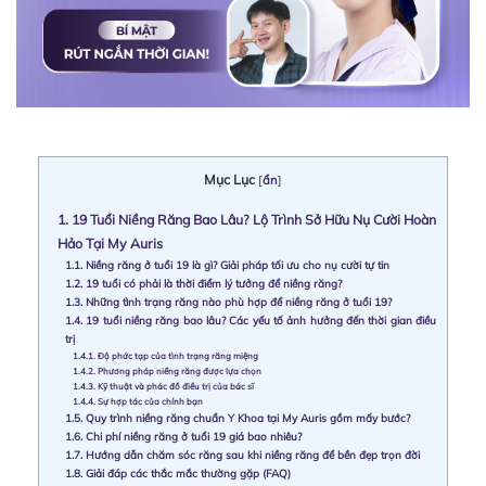
Mục Lục
[
ẩn
]
1.
19 Tuổi Niềng Răng Bao Lâu? Lộ Trình Sở Hữu Nụ Cười Hoàn
Hảo Tại My Auris
1.1.
Niềng răng ở tuổi 19 là gì? Giải pháp tối ưu cho nụ cười tự tin
1.2.
19 tuổi có phải là thời điểm lý tưởng để niềng răng?
1.3.
Những tình trạng răng nào phù hợp để niềng răng ở tuổi 19?
1.4.
19 tuổi niềng răng bao lâu? Các yếu tố ảnh hưởng đến thời gian điều
trị
1.4.1.
Độ phức tạp của tình trạng răng miệng
1.4.2.
Phương pháp niềng răng được lựa chọn
1.4.3.
Kỹ thuật và phác đồ điều trị của bác sĩ
1.4.4.
Sự hợp tác của chính bạn
1.5.
Quy trình niềng răng chuẩn Y Khoa tại My Auris gồm mấy bước?
1.6.
Chi phí niềng răng ở tuổi 19 giá bao nhiêu?
1.7.
Hướng dẫn chăm sóc răng sau khi niềng răng để bền đẹp trọn đời
1.8.
Giải đáp các thắc mắc thường gặp (FAQ)