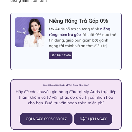
thông minh, tận tâm.
Niềng Răng Trả Góp 0%
My Auris hỗ trợ chương trình
niềng
răng móm trả góp
lãi suất 0% qua thẻ
tín dụng, giúp bạn giảm bớt gánh
nặng tài chính và an tâm điều trị.
Liên hệ tư vấn
Bạn Có Đang Băn Khoăn Về Tình Trạng Răng Móm?
Hãy để các chuyên gia hàng đầu tại My Auris trực tiếp
thăm khám và tư vấn phác đồ điều trị cá nhân hóa
cho bạn. Buổi tư vấn hoàn toàn miễn phí.
GỌI NGAY: 0906 038 017
ĐẶT LỊCH NGAY