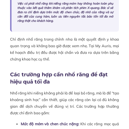
Việc có phải nhổ răng khi niềng răng móm hay không hoàn toàn phụ
thuộc vào kết quả thăm khám và phân tích phim X-quang. Bác sĩ sẽ
đưa ra chỉ định dựa trên mức độ chen chúc, độ nhô của răng và sự
cân đối của cung hàm, luôn ưu tiên nguyên tắc bảo tồn tối đa mô
răng thật cho khách hàng.
Chỉ định nhổ răng trong chỉnh nha là một quyết định y khoa
quan trọng và không bao giờ được xem nhẹ. Tại My Auris, mọi
kế hoạch điều trị đều được hội chẩn và đưa ra dựa trên bằng
chứng khoa học cụ thể.
Các trường hợp cần nhổ răng để đạt
hiệu quả tối đa
Nhổ răng khi niềng không phải là để loại bỏ răng, mà là để “tạo
khoảng sinh học” cần thiết, giúp các răng còn lại có đủ không
gian để dịch chuyển về đúng vị trí. Các trường hợp thường
được chỉ định bao gồm:
Mức độ móm và chen chúc nặng:
Khi các răng mọc quá