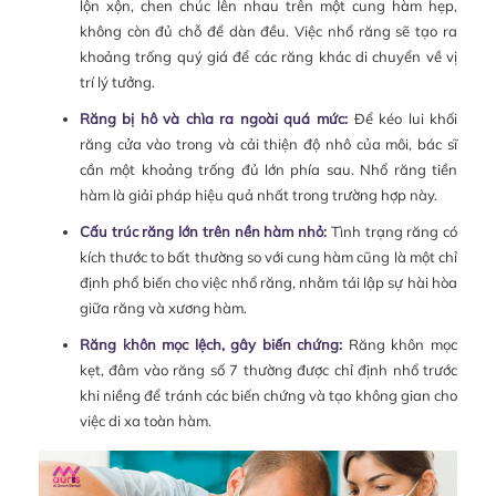
lộn xộn, chen chúc lên nhau trên một cung hàm hẹp,
không còn đủ chỗ để dàn đều. Việc nhổ răng sẽ tạo ra
khoảng trống quý giá để các răng khác di chuyển về vị
trí lý tưởng.
Răng bị hô và chìa ra ngoài quá mức:
Để kéo lui khối
răng cửa vào trong và cải thiện độ nhô của môi, bác sĩ
cần một khoảng trống đủ lớn phía sau. Nhổ răng tiền
hàm là giải pháp hiệu quả nhất trong trường hợp này.
Cấu trúc răng lớn trên nền hàm nhỏ:
Tình trạng răng có
kích thước to bất thường so với cung hàm cũng là một chỉ
định phổ biến cho việc nhổ răng, nhằm tái lập sự hài hòa
giữa răng và xương hàm.
Răng khôn mọc lệch, gây biến chứng:
Răng khôn mọc
kẹt, đâm vào răng số 7 thường được chỉ định nhổ trước
khi niềng để tránh các biến chứng và tạo không gian cho
việc di xa toàn hàm.