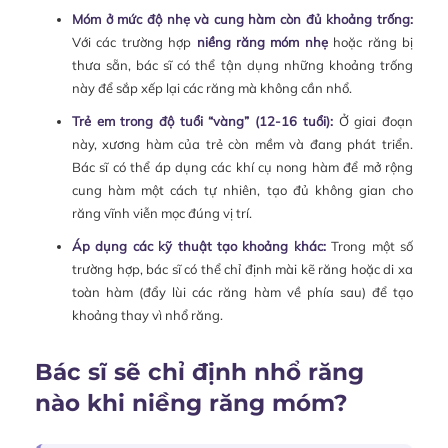
Móm ở mức độ nhẹ và cung hàm còn đủ khoảng trống:
Với các trường hợp
niềng răng móm nhẹ
hoặc răng bị
thưa sẵn, bác sĩ có thể tận dụng những khoảng trống
này để sắp xếp lại các răng mà không cần nhổ.
Trẻ em trong độ tuổi “vàng” (12-16 tuổi):
Ở giai đoạn
này, xương hàm của trẻ còn mềm và đang phát triển.
Bác sĩ có thể áp dụng các khí cụ nong hàm để mở rộng
cung hàm một cách tự nhiên, tạo đủ không gian cho
răng vĩnh viễn mọc đúng vị trí.
Áp dụng các kỹ thuật tạo khoảng khác:
Trong một số
trường hợp, bác sĩ có thể chỉ định mài kẽ răng hoặc di xa
toàn hàm (đẩy lùi các răng hàm về phía sau) để tạo
khoảng thay vì nhổ răng.
Bác sĩ sẽ chỉ định nhổ răng
nào khi niềng răng móm?