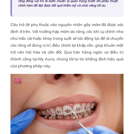
răng đóng vai trò là bước chuẩn bị quan trọng trước khi phẫu thuật
chỉnh hàm để đạt được kết quả thẩm mỹ và chức năng tối ưu.
Câu trả lời phụ thuộc vào nguyên nhân gây móm đã được xác
định ở trên. Với trường hợp móm do răng, các khí cụ chỉnh nha
như mắc cài hoặc khay trong suốt sẽ tác động lực để di chuyển
các răng về đúng vị trí, điều chỉnh lại khớp cắn, giúp khuôn mặt
trở nên hài hòa và cân đối. Qua hơn hàng ngàn ca điều trị
thành công tại My Auris, chúng tôi tự tin khẳng định hiệu quả
của phương pháp này.