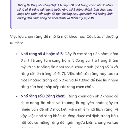
Thông thường, các răng được lựa chọn để nhổ trong chỉnh nha là răng
số 4, số 5 (răng tiền hàm) hoặc răng số 8 (răng khôn). Lựa chọn này
được tính toán cẩn thận để tạo khoảng hiệu quả nhất mà không ảnh
hưởng đến chức năng ăn nhai chính và thẩm mỹ nụ cười.
Việc lựa chọn răng để nhổ là một khoa học. Các bác sĩ thường
ưu tiên:
Nhổ răng số 4 hoặc số 5:
Đây là các răng tiền hàm, nằm
ở vị trí trung tâm cung hàm, ít đóng vai trò trong thẩm
mỹ và chức năng ăn nhai so với răng nanh (răng số 3) và
răng cối lớn (răng số 6, 7). Việc nhổ các răng này tạo ra
một khoảng trống đối xứng và lý tưởng để kéo lùi nhóm
răng cửa hoặc sắp xếp các răng chen chúc.
Nhổ răng số 8 (răng khôn):
Răng khôn gần như không có
chức năng ăn nhai và thường là nguyên nhân gây ra
nhiều vấn đề như mọc kẹt, viêm nhiễm, xô lệch răng. Vì
vậy, việc nhổ răng khôn thường được chỉ định trong hầu
hết các ca niềng răng để ngăn ngừa biến chứng và tạo