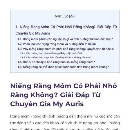
Mục Lục
[
ẩn
]
1.
Niềng Răng Móm Có Phải Nhổ Răng Không? Giải Đáp Từ
Chuyên Gia My Auris
1.1.
Răng móm (khớp cắn ngược) là gì và ảnh hưởng thế nào đến bạn?
1.2.
Phân loại các dạng răng móm và hướng điều trị tối ưu
1.3.
Vậy niềng răng móm có phải nhổ răng không? Quyết định từ bác sĩ
1.3.1.
Các trường hợp cần nhổ răng để đạt hiệu quả tối đa
1.3.2.
Các trường hợp được bảo tồn răng tối đa – Không cần nhổ
1.4.
Bác sĩ sẽ chỉ định nhổ răng nào khi niềng răng móm?
1.5.
Niềng răng có thể khắc phục hoàn toàn tình trạng móm không?
Niềng Răng Móm Có Phải Nhổ
Răng Không? Giải Đáp Từ
Chuyên Gia My Auris
Răng móm không chỉ ảnh hưởng đến thẩm mỹ nụ cười mà còn
tác động tiêu cực đến khớp cắn và chức năng ăn nhai. Niềng
răng là giải pháp vàng để khắc phục, tuy nhiên, nỗi lo lớn nhất