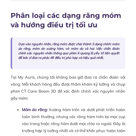
Phân loại các dạng răng móm
và hướng điều trị tối ưu
Dựa vào nguyên nhân, răng móm được chia thành 3 dạng chính: móm
do răng, móm do xương hàm, và móm do cả hai. Việc chẩn đoán
chính xác nguyên nhân thông qua phim X-quang là yếu tố tiên quyết
để bác sĩ đưa ra phác đồ điều trị phù hợp và hiệu quả nhất.
Tại My Auris, chúng tôi không bao giờ đưa ra chẩn đoán vội
vàng. Mỗi khách hàng đều được thăm khám kỹ lưỡng và chụp
phim CT Cone Beam 3D để xác định chính xác nguyên nhân
gây móm:
Móm do răng:
Xương hàm trên và dưới phát triển hoàn
toàn bình thường, nhưng các răng hàm trên lại mọc cụp
vào trong hoặc răng hàm dưới mọc chìa ra ngoài. Đây là
trường hợp lý tưởng nhất và có thể khắc phục hoàn toàn