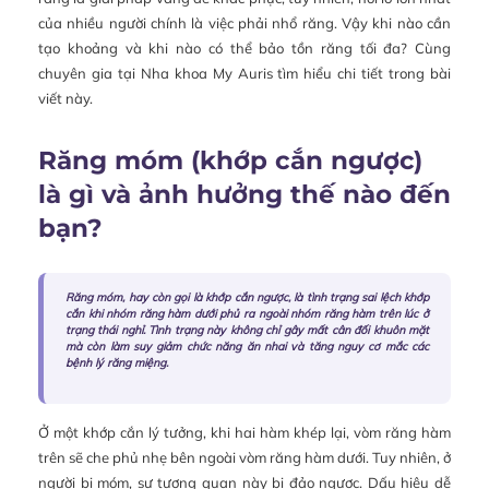
của nhiều người chính là việc phải nhổ răng. Vậy khi nào cần
tạo khoảng và khi nào có thể bảo tồn răng tối đa? Cùng
chuyên gia tại Nha khoa My Auris tìm hiểu chi tiết trong bài
viết này.
Răng móm (khớp cắn ngược)
là gì và ảnh hưởng thế nào đến
bạn?
Răng móm, hay còn gọi là khớp cắn ngược, là tình trạng sai lệch khớp
cắn khi nhóm răng hàm dưới phủ ra ngoài nhóm răng hàm trên lúc ở
trạng thái nghỉ. Tình trạng này không chỉ gây mất cân đối khuôn mặt
mà còn làm suy giảm chức năng ăn nhai và tăng nguy cơ mắc các
bệnh lý răng miệng.
Ở một khớp cắn lý tưởng, khi hai hàm khép lại, vòm răng hàm
trên sẽ che phủ nhẹ bên ngoài vòm răng hàm dưới. Tuy nhiên, ở
người bị móm, sự tương quan này bị đảo ngược. Dấu hiệu dễ