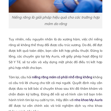
Niềng răng là giải pháp hiệu quả cho các trường hợp
móm do răng
Tuy nhiên, nếu nguyên nhân là do xương hàm, việc chỉ niềng
răng sẽ không thể thay đổi được cấu trúc xương. Do đó, để đạt
được kết quả toàn diện, bạn cần kết hợp phẫu thuật. Đừng lo
lắng, các chuyên gia tại My Auris, với giấy phép hoạt động từ
Sở Y Tế, sẽ tư vấn và xây dựng một phác đồ điều trị kết hợp
phù hợp nhất cho bạn.
Tóm lại, câu hỏi
niềng răng móm có phải nhổ răng không
không
có câu trả lời chung cho tất cả mọi người. Quyết định này cần
được đưa ra bởi bác sĩ chuyên khoa sau khi đã thăm khám và
chẩn đoán kỹ lưỡng. Đừng để nỗi sợ vô hình cản trở bạn trên
hành trình tìm lại nụ cười tự tin. Hãy đến với
nha khoa My Auris
để được tư vấn chính xác và trải nghiệm dịch vụ nha khoa