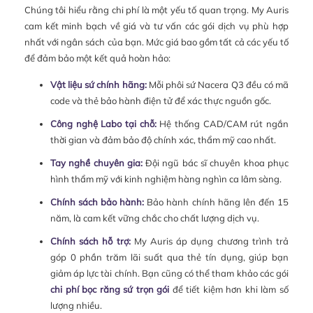
Chúng tôi hiểu rằng chi phí là một yếu tố quan trọng. My Auris
cam kết minh bạch về giá và tư vấn các gói dịch vụ phù hợp
nhất với ngân sách của bạn. Mức giá bao gồm tất cả các yếu tố
để đảm bảo một kết quả hoàn hảo:
Vật liệu sứ chính hãng:
Mỗi phôi sứ Nacera Q3 đều có mã
code và thẻ bảo hành điện tử để xác thực nguồn gốc.
Công nghệ Labo tại chỗ:
Hệ thống CAD/CAM rút ngắn
thời gian và đảm bảo độ chính xác, thẩm mỹ cao nhất.
Tay nghề chuyên gia:
Đội ngũ bác sĩ chuyên khoa phục
hình thẩm mỹ với kinh nghiệm hàng nghìn ca lâm sàng.
Chính sách bảo hành:
Bảo hành chính hãng lên đến 15
năm, là cam kết vững chắc cho chất lượng dịch vụ.
Chính sách hỗ trợ:
My Auris áp dụng chương trình trả
góp 0 phần trăm lãi suất qua thẻ tín dụng, giúp bạn
giảm áp lực tài chính. Bạn cũng có thể tham khảo các gói
chi phí bọc răng sứ trọn gói
để tiết kiệm hơn khi làm số
lượng nhiều.