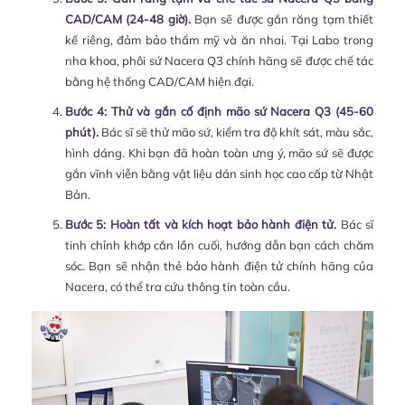
CAD/CAM (24-48 giờ).
Bạn sẽ được gắn răng tạm thiết
kế riêng, đảm bảo thẩm mỹ và ăn nhai. Tại Labo trong
nha khoa, phôi sứ Nacera Q3 chính hãng sẽ được chế tác
bằng hệ thống CAD/CAM hiện đại.
Bước 4: Thử và gắn cố định mão sứ Nacera Q3 (45-60
phút).
Bác sĩ sẽ thử mão sứ, kiểm tra độ khít sát, màu sắc,
hình dáng. Khi bạn đã hoàn toàn ưng ý, mão sứ sẽ được
gắn vĩnh viễn bằng vật liệu dán sinh học cao cấp từ Nhật
Bản.
Bước 5: Hoàn tất và kích hoạt bảo hành điện tử.
Bác sĩ
tinh chỉnh khớp cắn lần cuối, hướng dẫn bạn cách chăm
sóc. Bạn sẽ nhận thẻ bảo hành điện tử chính hãng của
Nacera, có thể tra cứu thông tin toàn cầu.