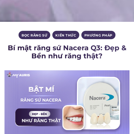
BỌC RĂNG SỨ
,
KIẾN THỨC
,
PHƯƠNG PHÁP
Bí mật răng sứ Nacera Q3: Đẹp &
Bền như răng thật?