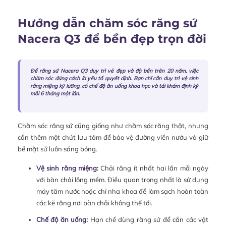
Hướng dẫn chăm sóc răng sứ
Nacera Q3 để bền đẹp trọn đời
Để răng sứ Nacera Q3 duy trì vẻ đẹp và độ bền trên 20 năm, việc
chăm sóc đúng cách là yếu tố quyết định. Bạn chỉ cần duy trì vệ sinh
răng miệng kỹ lưỡng, có chế độ ăn uống khoa học và tái khám định kỳ
mỗi 6 tháng một lần.
Chăm sóc răng sứ cũng giống như chăm sóc răng thật, nhưng
cần thêm một chút lưu tâm để bảo vệ đường viền nướu và giữ
bề mặt sứ luôn sáng bóng.
Vệ sinh răng miệng:
Chải răng ít nhất hai lần mỗi ngày
với bàn chải lông mềm. Điều quan trọng nhất là sử dụng
máy tăm nước hoặc chỉ nha khoa để làm sạch hoàn toàn
các kẽ răng nơi bàn chải không thể tới.
Chế độ ăn uống:
Hạn chế dùng răng sứ để cắn các vật