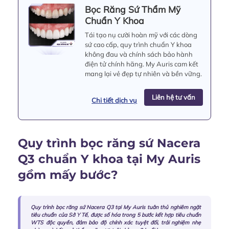
Bọc Răng Sứ Thẩm Mỹ
Chuẩn Y Khoa
Tái tạo nụ cười hoàn mỹ với các dòng
sứ cao cấp, quy trình chuẩn Y khoa
không đau và chính sách bảo hành
điện tử chính hãng. My Auris cam kết
mang lại vẻ đẹp tự nhiên và bền vững.
Liên hệ tư vấn
Chi tiết dịch vụ
Quy trình bọc răng sứ Nacera
Q3 chuẩn Y khoa tại My Auris
gồm mấy bước?
Quy trình bọc răng sứ Nacera Q3 tại My Auris tuân thủ nghiêm ngặt
tiêu chuẩn của Sở Y Tế, được số hóa trong 5 bước kết hợp tiêu chuẩn
WTS độc quyền, đảm bảo độ chính xác tuyệt đối, trải nghiệm nhẹ