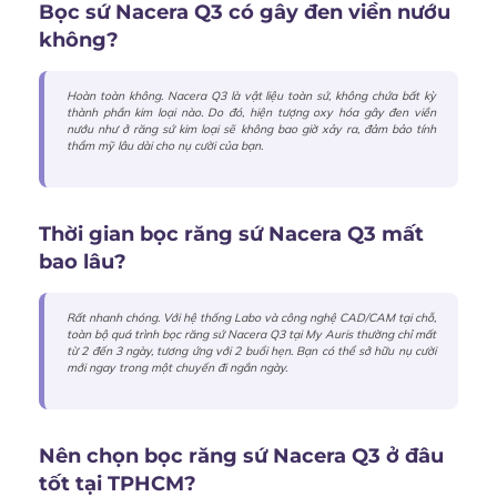
Bọc sứ Nacera Q3 có gây đen viền nướu
không?
Hoàn toàn không. Nacera Q3 là vật liệu toàn sứ, không chứa bất kỳ
thành phần kim loại nào. Do đó, hiện tượng oxy hóa gây đen viền
nướu như ở răng sứ kim loại sẽ không bao giờ xảy ra, đảm bảo tính
thẩm mỹ lâu dài cho nụ cười của bạn.
Thời gian bọc răng sứ Nacera Q3 mất
bao lâu?
Rất nhanh chóng. Với hệ thống Labo và công nghệ CAD/CAM tại chỗ,
toàn bộ quá trình bọc răng sứ Nacera Q3 tại My Auris thường chỉ mất
từ 2 đến 3 ngày, tương ứng với 2 buổi hẹn. Bạn có thể sở hữu nụ cười
mới ngay trong một chuyến đi ngắn ngày.
Nên chọn bọc răng sứ Nacera Q3 ở đâu
tốt tại TPHCM?