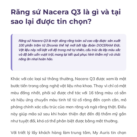
Răng sứ Nacera Q3 là gì và tại
sao lại được tin chọn?
Răng sứ Nacera Q3 là một dòng răng toàn sứ cao cấp được sản xuất
100 phần trăm từ Zirconia thế hệ mới bởi tập đoàn DOCERAM Đức.
Vật liệu này nổi bật với độ trong mờ tự nhiên, cấu trúc đa lớp màu sắc
và độ bền uốn vượt trội, mang lại kết quả phục hình thẩm mỹ và chức
năng ăn nhai hoàn hảo.
Khác với các loại sứ thông thường, Nacera Q3 được xem là một
bước tiến trong công nghệ vật liệu nha khoa. Thay vì chỉ có một
màu đồng nhất, phôi sứ được chế tác với 16 tông màu có sẵn
và hiệu ứng chuyển màu tinh tế từ cổ răng đến cạnh cắn, mô
phỏng chính xác cấu trúc của men răng và ngà răng thật. Điều
này giúp mão sứ sau khi hoàn thiện đạt đến độ thẩm mỹ gần
như tuyệt đối, khó có thể phân biệt được bằng mắt thường.
Với triết lý lấy khách hàng làm trung tâm, My Auris tin chọn