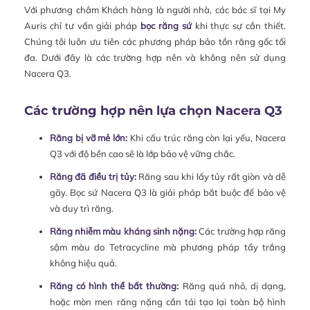
Với phương châm Khách hàng là người nhà, các bác sĩ tại My
Auris chỉ tư vấn giải pháp
bọc răng sứ
khi thực sự cần thiết.
Chúng tôi luôn ưu tiên các phương pháp bảo tồn răng gốc tối
đa. Dưới đây là các trường hợp nên và không nên sử dụng
Nacera Q3.
Các trường hợp nên lựa chọn Nacera Q3
Răng bị vỡ mẻ lớn:
Khi cấu trúc răng còn lại yếu, Nacera
Q3 với độ bền cao sẽ là lớp bảo vệ vững chắc.
Răng đã điều trị tủy:
Răng sau khi lấy tủy rất giòn và dễ
gãy. Bọc sứ Nacera Q3 là giải pháp bắt buộc để bảo vệ
và duy trì răng.
Răng nhiễm màu kháng sinh nặng:
Các trường hợp răng
sậm màu do Tetracycline mà phương pháp tẩy trắng
không hiệu quả.
Răng có hình thể bất thường:
Răng quá nhỏ, dị dạng,
hoặc mòn men răng nặng cần tái tạo lại toàn bộ hình