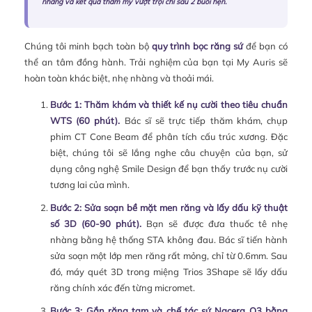
nhàng và kết quả thẩm mỹ vượt trội chỉ sau 2 buổi hẹn.
Chúng tôi minh bạch toàn bộ
quy trình bọc răng sứ
để bạn có
thể an tâm đồng hành. Trải nghiệm của bạn tại My Auris sẽ
hoàn toàn khác biệt, nhẹ nhàng và thoải mái.
Bước 1: Thăm khám và thiết kế nụ cười theo tiêu chuẩn
WTS (60 phút).
Bác sĩ sẽ trực tiếp thăm khám, chụp
phim CT Cone Beam để phân tích cấu trúc xương. Đặc
biệt, chúng tôi sẽ lắng nghe câu chuyện của bạn, sử
dụng công nghệ Smile Design để bạn thấy trước nụ cười
tương lai của mình.
Bước 2: Sửa soạn bề mặt men răng và lấy dấu kỹ thuật
số 3D (60-90 phút).
Bạn sẽ được đưa thuốc tê nhẹ
nhàng bằng hệ thống STA không đau. Bác sĩ tiến hành
sửa soạn một lớp men răng rất mỏng, chỉ từ 0.6mm. Sau
đó, máy quét 3D trong miệng Trios 3Shape sẽ lấy dấu
răng chính xác đến từng micromet.
Bước 3: Gắn răng tạm và chế tác sứ Nacera Q3 bằng