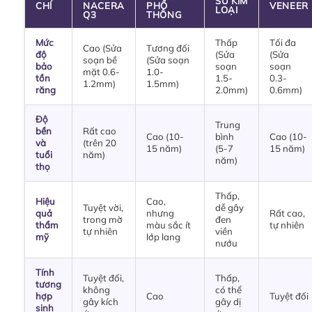
SỨ KIM
CHÍ
NACERA
PHỔ
VENEER
LOẠI
Q3
THÔNG
Mức
Thấp
Tối đa
Cao (Sửa
Tương đối
độ
(Sửa
(Sửa
soạn bề
(Sửa soạn
bảo
soạn
soạn
mặt 0.6-
1.0-
tồn
1.5-
0.3-
1.2mm)
1.5mm)
răng
2.0mm)
0.6mm)
Độ
Trung
bền
Rất cao
Cao (10-
bình
Cao (10-
và
(trên 20
15 năm)
(5-7
15 năm)
tuổi
năm)
năm)
thọ
Thấp,
Hiệu
Cao,
Tuyệt vời,
dễ gây
quả
nhưng
Rất cao,
trong mờ
đen
thẩm
màu sắc ít
tự nhiên
tự nhiên
viền
mỹ
lớp lang
nướu
Tính
Tuyệt đối,
Thấp,
tương
không
có thể
hợp
Cao
Tuyệt đối
gây kích
gây dị
sinh