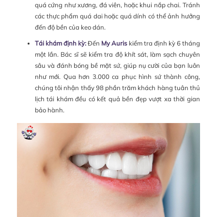
quá cứng như xương, đá viên, hoặc khui nắp chai. Tránh
các thực phẩm quá dai hoặc quá dính có thể ảnh hưởng
đến độ bền của keo dán.
Tái khám định kỳ:
Đến
My Auris
kiểm tra định kỳ 6 tháng
một lần. Bác sĩ sẽ kiểm tra độ khít sát, làm sạch chuyên
sâu và đánh bóng bề mặt sứ, giúp nụ cười của bạn luôn
như mới. Qua hơn 3.000 ca phục hình sứ thành công,
chúng tôi nhận thấy 98 phần trăm khách hàng tuân thủ
lịch tái khám đều có kết quả bền đẹp vượt xa thời gian
bảo hành.