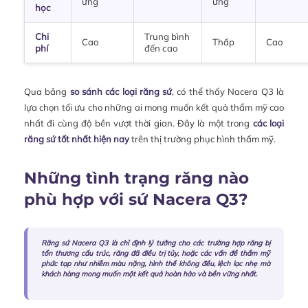
ứng
ứng
học
Chi
Trung bình
Cao
Thấp
Cao
phí
đến cao
Qua bảng
so sánh các loại răng sứ
, có thể thấy Nacera Q3 là
lựa chọn tối ưu cho những ai mong muốn kết quả thẩm mỹ cao
nhất đi cùng độ bền vượt thời gian. Đây là một trong
các loại
răng sứ tốt nhất hiện nay
trên thị trường phục hình thẩm mỹ.
Những tình trạng răng nào
phù hợp với sứ Nacera Q3?
Răng sứ Nacera Q3 là chỉ định lý tưởng cho các trường hợp răng bị
tổn thương cấu trúc, răng đã điều trị tủy, hoặc các vấn đề thẩm mỹ
phức tạp như nhiễm màu nặng, hình thể không đều, lệch lạc nhẹ mà
khách hàng mong muốn một kết quả hoàn hảo và bền vững nhất.