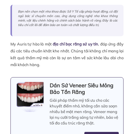
Bạn nên chọn một nha khoa được Sở Y Tế cấp phép hoạt động, có đội
ngũ bác sĩ chuyên môn cao, ứng dụng công nghệ nha khoa thông
minh, vật liệu chính hãng và chính sách bảo hành rõ ràng. Đây là các
tiêu chí cốt lõi để đảm bảo an toàn và chất lượng điều trị.
My Auris tự hào là một
địa chỉ bọc răng sứ uy tín
, đáp ứng đầy
đủ các tiêu chuẩn khắt khe nhất. Chúng tôi không chỉ mang lại
kết quả thẩm mỹ mà còn là sự an tâm về sức khỏe lâu dài cho
mỗi khách hàng.
Dán Sứ Veneer Siêu Mỏng
Bảo Tồn Răng
Giải pháp thẩm mỹ tối ưu cho các
khuyết điểm nhỏ, không cần sửa soạn
nhiều bề mặt men răng. Veneer mang
lại nụ cười trắng sáng tự nhiên, bảo vệ
tối đa cấu trúc răng thật.