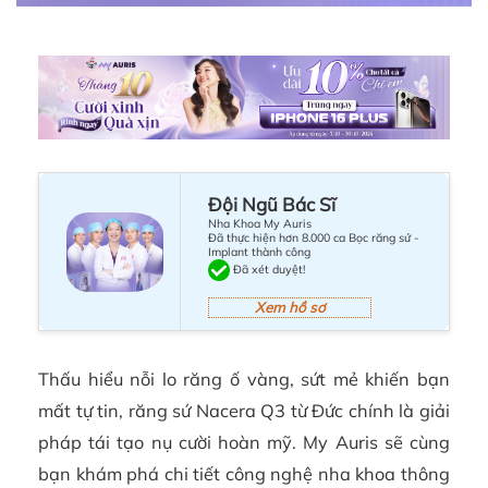
Đội Ngũ Bác Sĩ
Nha Khoa My Auris
Đã thực hiện hơn 8.000 ca Bọc răng sứ -
Implant thành công
Đã xét duyệt!
Xem hồ sơ
Thấu hiểu nỗi lo răng ố vàng, sứt mẻ khiến bạn
mất tự tin, răng sứ Nacera Q3 từ Đức chính là giải
pháp tái tạo nụ cười hoàn mỹ. My Auris sẽ cùng
bạn khám phá chi tiết công nghệ nha khoa thông