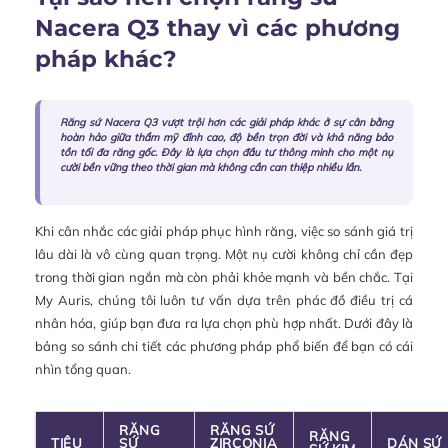
Nacera Q3 thay vì các phương
pháp khác?
Răng sứ Nacera Q3 vượt trội hơn các giải pháp khác ở sự cân bằng
hoàn hảo giữa thẩm mỹ đỉnh cao, độ bền trọn đời và khả năng bảo
tồn tối đa răng gốc. Đây là lựa chọn đầu tư thông minh cho một nụ
cười bền vững theo thời gian mà không cần can thiệp nhiều lần.
Khi cân nhắc các giải pháp phục hình răng, việc so sánh giá trị
lâu dài là vô cùng quan trọng. Một nụ cười không chỉ cần đẹp
trong thời gian ngắn mà còn phải khỏe mạnh và bền chắc. Tại
My Auris, chúng tôi luôn tư vấn dựa trên phác đồ điều trị cá
nhân hóa, giúp bạn đưa ra lựa chọn phù hợp nhất. Dưới đây là
bảng so sánh chi tiết các phương pháp phổ biến để bạn có cái
nhìn tổng quan.
RĂNG
RĂNG SỨ
RĂNG
TIÊU
SỨ
ZIRCONIA
DÁN SỨ