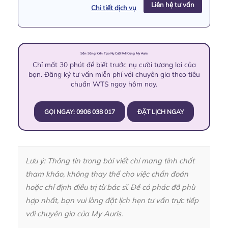
Liên hệ tư vấn
Chi tiết dịch vụ
Sẵn Sàng Kiến Tạo Nụ Cười Mới Cùng My Auris
Chỉ mất 30 phút để biết trước nụ cười tương lai của
bạn. Đăng ký tư vấn miễn phí với chuyên gia theo tiêu
chuẩn WTS ngay hôm nay.
GỌI NGAY: 0906 038 017
ĐẶT LỊCH NGAY
Lưu ý: Thông tin trong bài viết chỉ mang tính chất
tham khảo, không thay thế cho việc chẩn đoán
hoặc chỉ định điều trị từ bác sĩ. Để có phác đồ phù
hợp nhất, bạn vui lòng đặt lịch hẹn tư vấn trực tiếp
với chuyên gia của My Auris.