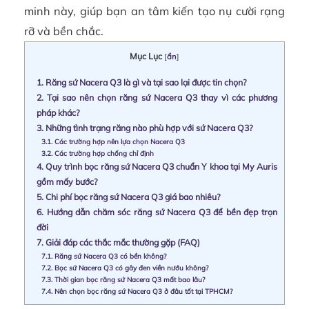
minh này, giúp bạn an tâm kiến tạo nụ cười rạng
rỡ và bền chắc.
Mục Lục
[
ẩn
]
1.
Răng sứ Nacera Q3 là gì và tại sao lại được tin chọn?
2.
Tại sao nên chọn răng sứ Nacera Q3 thay vì các phương
pháp khác?
3.
Những tình trạng răng nào phù hợp với sứ Nacera Q3?
3.1.
Các trường hợp nên lựa chọn Nacera Q3
3.2.
Các trường hợp chống chỉ định
4.
Quy trình bọc răng sứ Nacera Q3 chuẩn Y khoa tại My Auris
gồm mấy bước?
5.
Chi phí bọc răng sứ Nacera Q3 giá bao nhiêu?
6.
Hướng dẫn chăm sóc răng sứ Nacera Q3 để bền đẹp trọn
đời
7.
Giải đáp các thắc mắc thường gặp (FAQ)
7.1.
Răng sứ Nacera Q3 có bền không?
7.2.
Bọc sứ Nacera Q3 có gây đen viền nướu không?
7.3.
Thời gian bọc răng sứ Nacera Q3 mất bao lâu?
7.4.
Nên chọn bọc răng sứ Nacera Q3 ở đâu tốt tại TPHCM?