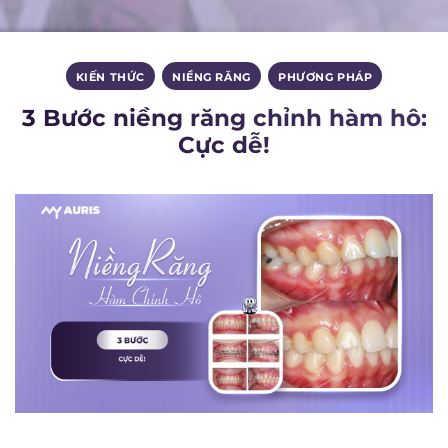
KIẾN THỨC
,
NIỀNG RĂNG
,
PHƯƠNG PHÁP
3 Bước niềng răng chỉnh hàm hô:
Cực dễ!