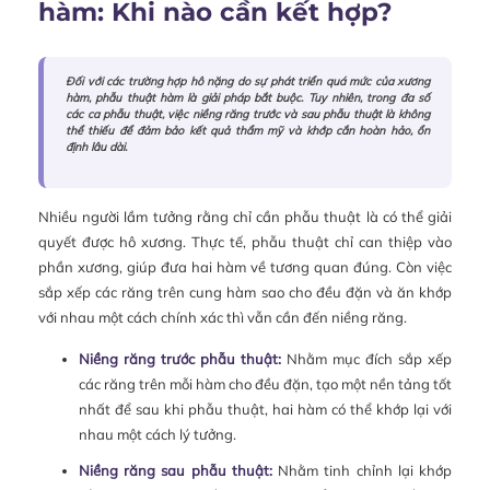
hàm: Khi nào cần kết hợp?
Đối với các trường hợp hô nặng do sự phát triển quá mức của xương
hàm, phẫu thuật hàm là giải pháp bắt buộc. Tuy nhiên, trong đa số
các ca phẫu thuật, việc niềng răng trước và sau phẫu thuật là không
thể thiếu để đảm bảo kết quả thẩm mỹ và khớp cắn hoàn hảo, ổn
định lâu dài.
Nhiều người lầm tưởng rằng chỉ cần phẫu thuật là có thể giải
quyết được hô xương. Thực tế, phẫu thuật chỉ can thiệp vào
phần xương, giúp đưa hai hàm về tương quan đúng. Còn việc
sắp xếp các răng trên cung hàm sao cho đều đặn và ăn khớp
với nhau một cách chính xác thì vẫn cần đến niềng răng.
Niềng răng trước phẫu thuật:
Nhằm mục đích sắp xếp
các răng trên mỗi hàm cho đều đặn, tạo một nền tảng tốt
nhất để sau khi phẫu thuật, hai hàm có thể khớp lại với
nhau một cách lý tưởng.
Niềng răng sau phẫu thuật:
Nhằm tinh chỉnh lại khớp