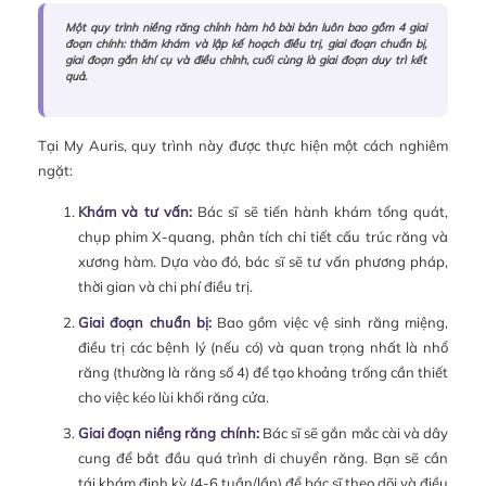
Một quy trình niềng răng chỉnh hàm hô bài bản luôn bao gồm 4 giai
đoạn chính: thăm khám và lập kế hoạch điều trị, giai đoạn chuẩn bị,
giai đoạn gắn khí cụ và điều chỉnh, cuối cùng là giai đoạn duy trì kết
quả.
Tại My Auris, quy trình này được thực hiện một cách nghiêm
ngặt:
Khám và tư vấn:
Bác sĩ sẽ tiến hành khám tổng quát,
chụp phim X-quang, phân tích chi tiết cấu trúc răng và
xương hàm. Dựa vào đó, bác sĩ sẽ tư vấn phương pháp,
thời gian và chi phí điều trị.
Giai đoạn chuẩn bị:
Bao gồm việc vệ sinh răng miệng,
điều trị các bệnh lý (nếu có) và quan trọng nhất là nhổ
răng (thường là răng số 4) để tạo khoảng trống cần thiết
cho việc kéo lùi khối răng cửa.
Giai đoạn niềng răng chính:
Bác sĩ sẽ gắn mắc cài và dây
cung để bắt đầu quá trình di chuyển răng. Bạn sẽ cần
tái khám định kỳ (4-6 tuần/lần) để bác sĩ theo dõi và điều