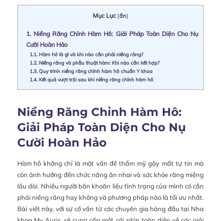
Mục Lục
[
ẩn
]
1.
Niềng Răng Chỉnh Hàm Hô: Giải Pháp Toàn Diện Cho Nụ
Cười Hoàn Hảo
1.1.
Hàm hô là gì và khi nào cần phải niềng răng?
1.2.
Niềng răng và phẫu thuật hàm: Khi nào cần kết hợp?
1.3.
Quy trình niềng răng chỉnh hàm hô chuẩn Y khoa
1.4.
Kết quả vượt trội sau khi niềng răng chỉnh hàm hô
Niềng Răng Chỉnh Hàm Hô:
Giải Pháp Toàn Diện Cho Nụ
Cười Hoàn Hảo
Hàm hô không chỉ là một vấn đề thẩm mỹ gây mất tự tin mà
còn ảnh hưởng đến chức năng ăn nhai và sức khỏe răng miệng
lâu dài. Nhiều người băn khoăn liệu tình trạng của mình có cần
phải niềng răng hay không và phương pháp nào là tối ưu nhất.
Bài viết này, với sự cố vấn từ các chuyên gia hàng đầu tại Nha
khoa My Auris, sẽ cung cấp một cái nhìn toàn diện về các giải