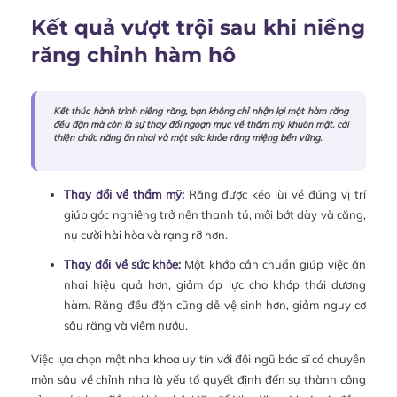
Kết quả vượt trội sau khi niềng
răng chỉnh hàm hô
Kết thúc hành trình niềng răng, bạn không chỉ nhận lại một hàm răng
đều đặn mà còn là sự thay đổi ngoạn mục về thẩm mỹ khuôn mặt, cải
thiện chức năng ăn nhai và một sức khỏe răng miệng bền vững.
Thay đổi về thẩm mỹ:
Răng được kéo lùi về đúng vị trí
giúp góc nghiêng trở nên thanh tú, môi bớt dày và căng,
nụ cười hài hòa và rạng rỡ hơn.
Thay đổi về sức khỏe:
Một khớp cắn chuẩn giúp việc ăn
nhai hiệu quả hơn, giảm áp lực cho khớp thái dương
hàm. Răng đều đặn cũng dễ vệ sinh hơn, giảm nguy cơ
sâu răng và viêm nướu.
Việc lựa chọn một nha khoa uy tín với đội ngũ bác sĩ có chuyên
môn sâu về chỉnh nha là yếu tố quyết định đến sự thành công