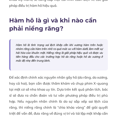
pháp điều trị hàm hô hiệu quả.
Hàm hô là gì và khi nào cần
phải niềng răng?
Hàm hô là tình trạng sai lệch khớp cắn khi xương hàm trên hoặc
nhóm răng cửa hàm trên nhô ra quá mức so với hàm dưới, làm mất sự
hài hòa của khuôn mặt. Niềng răng là giải pháp hiệu quả và được ưu
tiên hàng đầu cho các trường hợp hô do răng hoặc hô do xương ở
mức độ nhẹ đến trung bình.
Để xác định chính xác nguyên nhân gây hô (do răng, do xương,
hay cả hai), bạn cần được thăm khám và chụp phim X-quang
tại một cơ sở nha khoa uy tín. Dựa trên kết quả phân tích, bác
sĩ sẽ đưa ra chẩn đoán và tư vấn phương pháp điều trị phù
hợp. Nếu nguyên nhân chính là do sự sắp xếp sai lệch của
răng, thì niềng răng chính là “chìa khóa vàng” để giải quyết
triệt để vấn đề, đưa răng về đúng vị trí và tái lập một khớp cắn