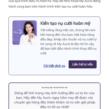
của quá trình điều trị hàm hô. Hãy để Nha Khoa My Auris đồng
hành cùng bạn trên hành trình kiến tạo nụ cười hoàn hảo.
Kiến tạo nụ cười hoàn mỹ
Với niềng răng mắc cài, chúng tôi cam
kết mang đến cho bạn một hàm răng
đều đẹp, khớp cắn chuẩn và nụ cười tự
tin rạng rỡ. My Auris là địa chỉ tin cậy
để bạn bắt đầu hành trình thay đổi nụ
cười.
Liên hệ tư vấn
Chi tiết dịch vụ
Bạn Đang Gặp Vấn Đề Về Hàm Hô?
Đừng để tình trạng này ảnh hưởng đến sự tự tin của
bạn. Hãy đến My Auris ngay hôm nay để được các
chuyên gia hàng đầu thăm khám và tư vấn giải pháp
điều trị tối ưu nhất!