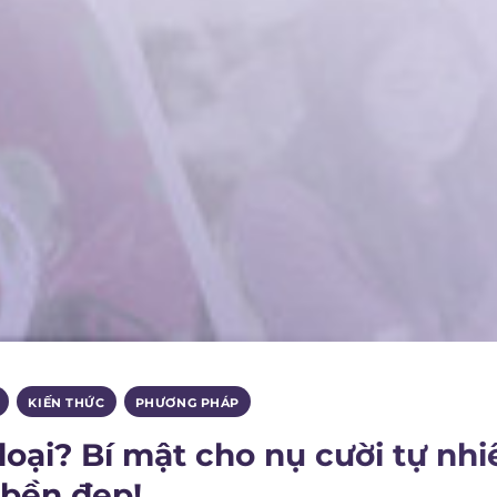
,
KIẾN THỨC
,
PHƯƠNG PHÁP
oại? Bí mật cho nụ cười tự nhi
bền đẹp!