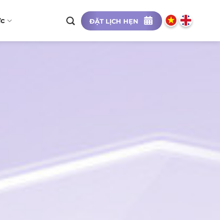
ức
ĐẶT LỊCH HẸN