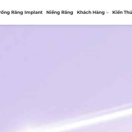
rồng Răng Implant
Niềng Răng
Khách Hàng
Kiến Th