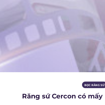
BỌC RĂNG SỨ
Răng sứ Cercon có mấy l