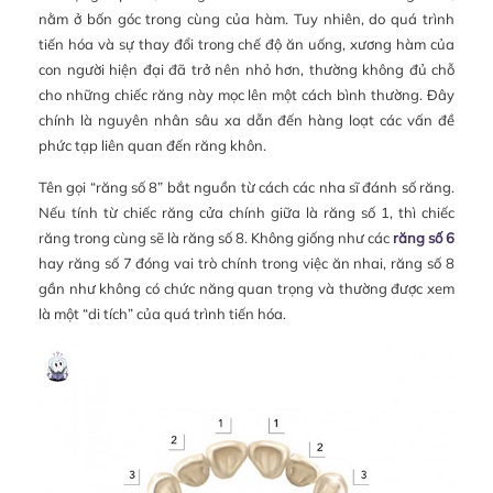
nằm ở bốn góc trong cùng của hàm. Tuy nhiên, do quá trình
tiến hóa và sự thay đổi trong chế độ ăn uống, xương hàm của
con người hiện đại đã trở nên nhỏ hơn, thường không đủ chỗ
cho những chiếc răng này mọc lên một cách bình thường. Đây
chính là nguyên nhân sâu xa dẫn đến hàng loạt các vấn đề
phức tạp liên quan đến răng khôn.
Tên gọi “răng số 8” bắt nguồn từ cách các nha sĩ đánh số răng.
Nếu tính từ chiếc răng cửa chính giữa là răng số 1, thì chiếc
răng trong cùng sẽ là răng số 8. Không giống như các
răng số 6
hay răng số 7 đóng vai trò chính trong việc ăn nhai, răng số 8
gần như không có chức năng quan trọng và thường được xem
là một “di tích” của quá trình tiến hóa.