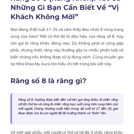
Những Gì Bạn Cần Biết Về “Vị
Khách Không Mời”
Bạn đang ở độ tuổi 17-25 và cảm thấy đau nhức ở vùng trong
cùng của hàm? Rất có thể đó là dấu hiệu của răng số 8, hay
còn gọi là răng khôn, đang mọc. Dù không phải ai cũng gặp
phải, nhưng chiếc răng này thường gây ra nhiều phiền toái và
biến chứng nếu không được xử lý đúng cách. Cùng chuyên gia
tại Nha khoa My Auris tìm hiểu chi tiết trong bài viết này.
Răng số 8 là răng gì?
Răng số 8, thường được biết đến với tên gọi răng khôn, là chiếc răng
cối lớn thứ ba và cũng là chiếc răng mọc cuối cùng trên cung hàm của
mỗi người. Chúng thường xuất hiện trong độ tuổi từ 17 đến 25, giai
đoạn được cho là con người đã đủ trưởng thành và “khôn” lên.
Về mặt giải phẫu, mỗi người có thể có tối đa 4 chiếc răng khôn,