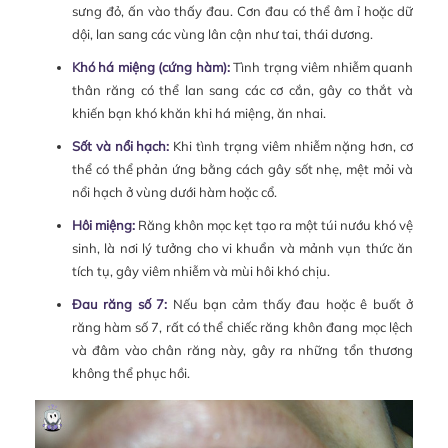
sưng đỏ, ấn vào thấy đau. Cơn đau có thể âm ỉ hoặc dữ
dội, lan sang các vùng lân cận như tai, thái dương.
Khó há miệng (cứng hàm):
Tình trạng viêm nhiễm quanh
thân răng có thể lan sang các cơ cắn, gây co thắt và
khiến bạn khó khăn khi há miệng, ăn nhai.
Sốt và nổi hạch:
Khi tình trạng viêm nhiễm nặng hơn, cơ
thể có thể phản ứng bằng cách gây sốt nhẹ, mệt mỏi và
nổi hạch ở vùng dưới hàm hoặc cổ.
Hôi miệng:
Răng khôn mọc kẹt tạo ra một túi nướu khó vệ
sinh, là nơi lý tưởng cho vi khuẩn và mảnh vụn thức ăn
tích tụ, gây viêm nhiễm và mùi hôi khó chịu.
Đau răng số 7:
Nếu bạn cảm thấy đau hoặc ê buốt ở
răng hàm số 7, rất có thể chiếc răng khôn đang mọc lệch
và đâm vào chân răng này, gây ra những tổn thương
không thể phục hồi.