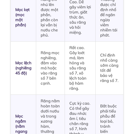
Cao. Dễ
nhú lên
được chỉ
gây viêm lợi
Mọc kẹt
được một
định nhổ
trùm, giắt
(mọc
phần,
để ngăn
thức ăn,
một
phần còn
ngừa
sâu răng
phần)
lại vẫn bị
viêm
và hôi
nướu che
nhiễm tái
miệng.
phủ.
phát.
Rất cao.
Răng mọc
Gây loét
Chỉ định
nghiêng,
má, làm
nhổ càng
Mọc lệch
đâm vào
hỏng và
sớm càng
(nghiêng
má hoặc
sâu răng
tốt để
45 độ)
vào răng
số 7, xô
bảo vệ
số 7 bên
lệch toàn
răng số 7.
cạnh.
bộ hàm
răng.
Răng nằm
Cực kỳ cao.
hoàn toàn
Bắt buộc
Có thể gây
dưới nướu
phải tiểu
đau nhức
Mọc
và trong
phẫu để
âm ỉ, tiêu
ngầm
xương
loại bỏ,
chân răng
(nằm
hàm,
tránh
số 7, hình
ngang
thường
biến
thành u