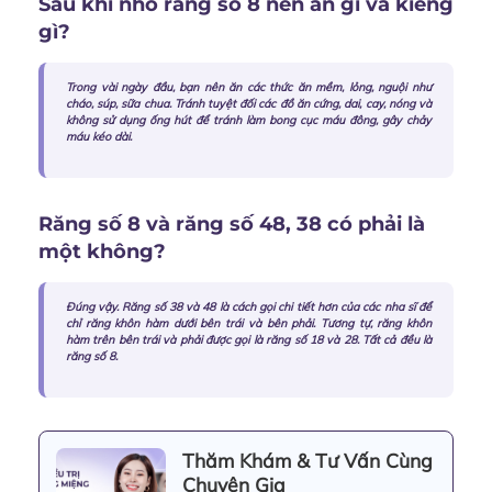
Sau khi nhổ răng số 8 nên ăn gì và kiêng
gì?
Trong vài ngày đầu, bạn nên ăn các thức ăn mềm, lỏng, nguội như
cháo, súp, sữa chua. Tránh tuyệt đối các đồ ăn cứng, dai, cay, nóng và
không sử dụng ống hút để tránh làm bong cục máu đông, gây chảy
máu kéo dài.
Răng số 8 và răng số 48, 38 có phải là
một không?
Đúng vậy. Răng số 38 và 48 là cách gọi chi tiết hơn của các nha sĩ để
chỉ răng khôn hàm dưới bên trái và bên phải. Tương tự, răng khôn
hàm trên bên trái và phải được gọi là răng số 18 và 28. Tất cả đều là
răng số 8
.
Thăm Khám & Tư Vấn Cùng
Chuyên Gia