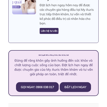
Đặt lịch hẹn ngay hôm nay để được
các chuyên gia hàng đầu tại My Auris
trực tiếp thăm khám, tư vấn và thiết
kế phác đồ điều trị cá nhân hóa cho
bạn.
Liên hệ tư vấn
Giải Quyết Nỗi Lo Răng Khôn, Bảo Vệ Nụ Cười
Đừng để răng khôn gây ảnh hưởng đến sức khỏe và
chất lượng cuộc sống của bạn. Đặt lịch hẹn ngay để
được chuyên gia của My Auris thăm khám và tư vấn
giải pháp an toàn, triệt để nhất.
GỌI NGAY: 0906 038 017
ĐẶT LỊCH NGAY