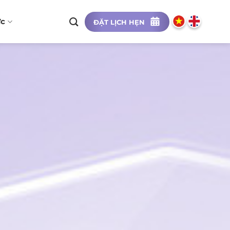
ức
ĐẶT LỊCH HẸN