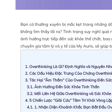
Bạn có thường xuyên bị mắc kẹt trong những dò
không tìm thấy lối ra? Tình trạng suy nghĩ quá
ảnh hưởng trực tiếp đến sức khỏe thể chất, bao 
chuyên gia tâm lý và y tế của My Auris, sẽ giúp
1.
Overthinking Là Gì? Định Nghĩa và Nguyên Nh
2.
Các Dấu Hiệu Đặc Trưng Của Chứng Overthin
3.
Tác Hại “Âm Thầm” Của Overthinking Đến Sức
3.1.
Ảnh Hưởng Đến Sức Khỏe Tinh Thần
3.2.
Mối Liên Hệ Giữa Overthinking và Sức Khỏ
4.
5 Chiến Lược “Giải Cứu” Tâm Trí Khỏi Vòng Lặ
4.1.
1. Nhận Diện Khoảnh Khắc Bạn Bắt Đầu Ov