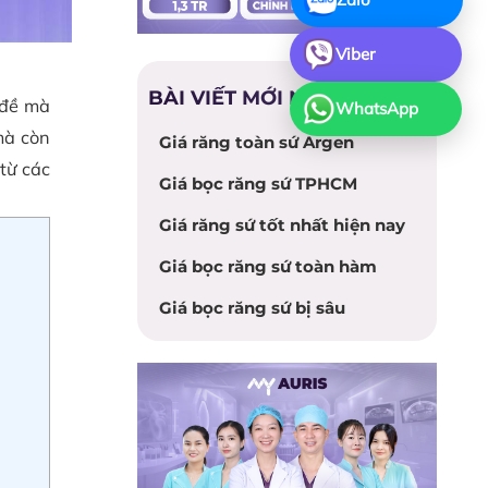
Viber
BÀI VIẾT MỚI NHẤT
 đề mà
WhatsApp
mà còn
Giá răng toàn sứ Argen
từ các
Giá bọc răng sứ TPHCM
Giá răng sứ tốt nhất hiện nay
Giá bọc răng sứ toàn hàm
Giá bọc răng sứ bị sâu