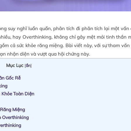
ng suy nghĩ luẩn quẩn, phân tích đi phân tích lại một vấn
 nhiều, hay Overthinking, không chỉ gây mệt mỏi tinh thần 
gồm cả sức khỏe răng miệng. Bài viết này, với sự tham vấn 
 bạn nhận diện và vượt qua hội chứng này.
Mục Lục
[
ẩn
]
ân Gốc Rễ
king
 Khỏe Toàn Diện
e Răng Miệng
p Overthinking
erthinking