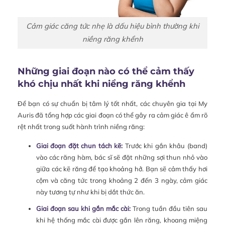
Cảm giác căng tức nhẹ là dấu hiệu bình thường khi
niềng răng khểnh
Những giai đoạn nào có thể cảm thấy
khó chịu nhất khi niềng răng khểnh
Để bạn có sự chuẩn bị tâm lý tốt nhất, các chuyên gia tại My
Auris đã tổng hợp các giai đoạn có thể gây ra cảm giác ê ẩm rõ
rệt nhất trong suốt hành trình niềng răng:
Giai đoạn đặt chun tách kẽ:
Trước khi gắn khâu (band)
vào các răng hàm, bác sĩ sẽ đặt những sợi thun nhỏ vào
giữa các kẽ răng để tạo khoảng hở. Bạn sẽ cảm thấy hơi
cộm và căng tức trong khoảng 2 đến 3 ngày, cảm giác
này tương tự như khi bị dắt thức ăn.
Giai đoạn sau khi gắn mắc cài:
Trong tuần đầu tiên sau
khi hệ thống mắc cài được gắn lên răng, khoang miệng