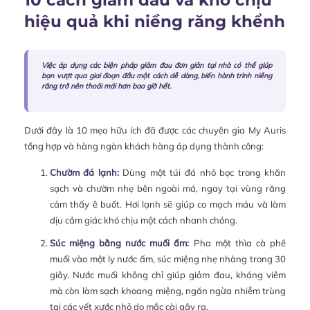
10 cách giảm đau và khó chịu
hiệu quả khi niềng răng khểnh
Việc áp dụng các biện pháp giảm đau đơn giản tại nhà có thể giúp
bạn vượt qua giai đoạn đầu một cách dễ dàng, biến hành trình niềng
răng trở nên thoải mái hơn bao giờ hết.
Dưới đây là 10 mẹo hữu ích đã được các chuyên gia My Auris
tổng hợp và hàng ngàn khách hàng áp dụng thành công:
Chườm đá lạnh:
Dùng một túi đá nhỏ bọc trong khăn
sạch và chườm nhẹ bên ngoài má, ngay tại vùng răng
cảm thấy ê buốt. Hơi lạnh sẽ giúp co mạch máu và làm
dịu cảm giác khó chịu một cách nhanh chóng.
Súc miệng bằng nước muối ấm:
Pha một thìa cà phê
muối vào một ly nước ấm, súc miệng nhẹ nhàng trong 30
giây. Nước muối không chỉ giúp giảm đau, kháng viêm
mà còn làm sạch khoang miệng, ngăn ngừa nhiễm trùng
tại các vết xước nhỏ do mắc cài gây ra.