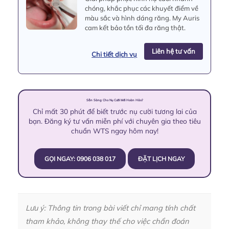
chóng, khắc phục các khuyết điểm về
màu sắc và hình dáng răng. My Auris
cam kết bảo tồn tối đa răng thật.
Liên hệ tư vấn
Chi tiết dịch vụ
Sẵn Sàng Cho Nụ Cười Mới Hoàn Hảo?
Chỉ mất 30 phút để biết trước nụ cười tương lai của
bạn. Đăng ký tư vấn miễn phí với chuyên gia theo tiêu
chuẩn WTS ngay hôm nay!
GỌI NGAY: 0906 038 017
ĐẶT LỊCH NGAY
Lưu ý: Thông tin trong bài viết chỉ mang tính chất
tham khảo, không thay thế cho việc chẩn đoán