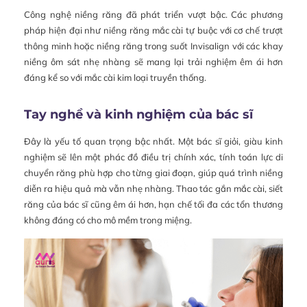
Công nghệ niềng răng đã phát triển vượt bậc. Các phương
pháp hiện đại như niềng răng mắc cài tự buộc với cơ chế trượt
thông minh hoặc niềng răng trong suốt Invisalign với các khay
niềng ôm sát nhẹ nhàng sẽ mang lại trải nghiệm êm ái hơn
đáng kể so với mắc cài kim loại truyền thống.
Tay nghề và kinh nghiệm của bác sĩ
Đây là yếu tố quan trọng bậc nhất. Một bác sĩ giỏi, giàu kinh
nghiệm sẽ lên một phác đồ điều trị chính xác, tính toán lực di
chuyển răng phù hợp cho từng giai đoạn, giúp quá trình niềng
diễn ra hiệu quả mà vẫn nhẹ nhàng. Thao tác gắn mắc cài, siết
răng của bác sĩ cũng êm ái hơn, hạn chế tối đa các tổn thương
không đáng có cho mô mềm trong miệng.