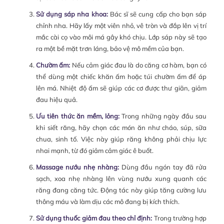
Sử dụng sáp nha khoa:
Bác sĩ sẽ cung cấp cho bạn sáp
chỉnh nha. Hãy lấy một viên nhỏ, vê tròn và đắp lên vị trí
mắc cài cọ vào môi má gây khó chịu. Lớp sáp này sẽ tạo
ra một bề mặt trơn láng, bảo vệ mô mềm của bạn.
Chườm ấm:
Nếu cảm giác đau là do căng cơ hàm, bạn có
thể dùng một chiếc khăn ấm hoặc túi chườm ấm để áp
lên má. Nhiệt độ ấm sẽ giúp các cơ được thư giãn, giảm
đau hiệu quả.
Ưu tiên thức ăn mềm, lỏng:
Trong những ngày đầu sau
khi siết răng, hãy chọn các món ăn như cháo, súp, sữa
chua, sinh tố. Việc này giúp răng không phải chịu lực
nhai mạnh, từ đó giảm cảm giác ê buốt.
Massage nướu nhẹ nhàng:
Dùng đầu ngón tay đã rửa
sạch, xoa nhẹ nhàng lên vùng nướu xung quanh các
răng đang căng tức. Động tác này giúp tăng cường lưu
thông máu và làm dịu các mô đang bị kích thích.
Sử dụng thuốc giảm đau theo chỉ định:
Trong trường hợp