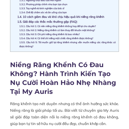
1.3.1.
Ngưỡng chịu đau của mỗi người
1.3.2.
Phương pháp chỉnh nha bạn lựa chọn
1.3.3.
Tay nghề và kinh nghiệm của bác sĩ
1.3.4.
Chế độ chăm sóc và ăn uống của bạn
1.4.
10 cách giảm đau và khó chịu hiệu quả khi niềng răng khểnh
1.5.
Giải đáp các thắc mắc thường gặp (FAQ)
1.5.1.
Câu hỏi 1: Có nên niềng răng khểnh không hay để lại cho duyên?
1.5.2.
Câu hỏi 2: Niềng răng khểnh có làm thay đổi khuôn mặt không?
1.5.3.
Câu hỏi 3: Chi phí niềng răng khểnh là bao nhiêu?
1.5.4.
Câu hỏi 4: Có thể chỉ niềng một chiếc răng khểnh được không?
1.5.5.
Câu hỏi 5: Tôi muốn giữ lại răng khểnh nhưng vẫn muốn niềng các răng khác có
được không?
Niềng Răng Khểnh Có Đau
Không? Hành Trình Kiến Tạo
Nụ Cười Hoàn Hảo Nhẹ Nhàng
Tại My Auris
Răng khểnh tạo nét duyên nhưng có thể ảnh hưởng sức khỏe.
Niềng răng là giải pháp tối ưu. Bài viết từ chuyên gia My Auris
sẽ giải đáp toàn diện nỗi lo niềng răng khểnh có đau không,
giúp bạn tự tin sở hữu nụ cười đều đẹp, chuẩn khớp cắn.