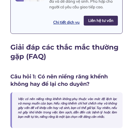
đa và dễ dàng vệ sinh. Phù hợp cho
người có yêu cầu giao tiếp cao.
Liên hệ tư vấn
Chi tiết dịch vụ
Giải đáp các thắc mắc thường
gặp (FAQ)
Câu hỏi 1: Có nên niềng răng khểnh
không hay để lại cho duyên?
Việc
có nên niềng răng khểnh không
phụ thuộc vào mức độ lệch lạc
và mong muốn của bạn. Nếu răng khểnh chỉ hơi chếch nhẹ và không
gây vấn đề về khớp cắn hay vệ sinh, bạn có thể giữ lại. Tuy nhiên, nếu
nó gây khó khăn trong việc làm sạch, dẫn đến các bệnh lý hoặc làm
bạn mất tự tin, niềng răng là một lựa chọn rất đáng cân nhắc.