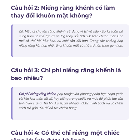
Câu hỏi 2: Niềng răng khểnh có làm
thay đổi khuôn mặt không?
Có. Việc di chuyển răng khểnh về đúng vị trí và sắp xếp lại toàn bộ
cung hàm có thể tạo ra những thay đổi tích cực trên khuôn mặt. Góc
môi có thể hài hòa hơn, nụ cười cân đối hơn. Trong các trường hợp
niềng răng kết hợp nhổ răng, khuôn mặt có thể trở nên thon gọn hơn.
Câu hỏi 3: Chi phí niềng răng khểnh là
bao nhiêu?
Chi phí niềng răng khểnh
phụ thuộc vào phương pháp bạn chọn (mắc
cài kim loại, mắc cài sứ, hay niềng trong suốt) và mức độ phức tạp của
tình trạng răng. Tại My Auris, chi phí luôn được minh bạch và có chính
sách trả góp 0% để hỗ trợ khách hàng.
Câu hỏi 4: Có thể chỉ niềng một chiếc