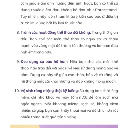
cảm giác ê ẩm ảnh hưởng đến sinh hoạt, bạn có thể sử
dụng thuốc giảm đau không kê đơn như Paracetamol.
Tuy nhiên, hãy luôn tham khảo ý kiến của bác sĩ điều trị
trước khi dùng bất kỳ loại thuốc nào.
Tránh các hoạt động thể thao đối kháng:
Trong thời gian
đầu, hạn chế các môn thể thao có nguy cơ va chạm
mạnh vào vùng mặt để tránh tổn thương và làm cơn đau
nghiêm trọng hơn.
Đeo dụng cụ bảo hộ hàm:
Nếu bạn chơi các môn thể
thao, hãy trao đổi với bác sĩ về việc sử dụng máng bảo vệ
hàm. Dụng cụ này sẽ giúp che chắn, bảo vệ cả răng và
hệ thống mắc cài khỏi những va đập không mong muốn.
Vệ sinh răng miệng thật kỹ lưỡng:
Sử dụng bàn chải lông
mềm, chỉ nha khoa và máy tăm nước để làm sạch mọi
ngóc ngách. Một khoang miệng sạch sẽ, không viêm
nhiễm sẽ giúp bạn cảm thấy thoải mái và dễ chịu hơn rất
nhiều trong suốt quá trình niềng.