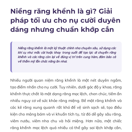
Niềng răng khểnh là gì? Giải
pháp tối ưu cho nụ cười duyên
dáng nhưng chuẩn khớp cắn
Niềng răng khểnh là một kỹ thuật chỉnh nha chuyên sâu, sử dụng các
khí cụ như mắc cài hoặc khay trong suốt để tạo lực di chuyển răng
khểnh và các răng còn lại về đúng vị trí trên cung hàm, đảm bảo cả
về thẩm mỹ lẫn chức năng ăn nhai.
Nhiều người quan niệm răng khểnh là một nét duyên ngầm,
tạo điểm nhấn cho nụ cười. Tuy nhiên, dưới góc độ y khoa, răng
khểnh thực chất là một dạng răng mọc lệch, chen chúc, tiềm ẩn
nhiều nguy cơ về sức khỏe răng miệng. Bề mặt răng khểnh và
các kẽ răng xung quanh rất khó để vệ sinh sạch sẽ, tạo điều
kiện cho mảng bám và vi khuẩn tích tụ, từ đó dễ gây sâu răng,
viêm nướu, viêm nha chu và hôi miệng. Hơn nữa, một chiếc
răng khểnh mọc lệch quá nhiều có thể gây sai lệch khớp cắn,