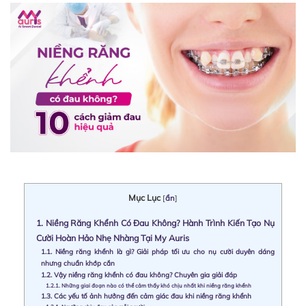
Mục Lục
[
ẩn
]
1.
Niềng Răng Khểnh Có Đau Không? Hành Trình Kiến Tạo Nụ
Cười Hoàn Hảo Nhẹ Nhàng Tại My Auris
1.1.
Niềng răng khểnh là gì? Giải pháp tối ưu cho nụ cười duyên dáng
nhưng chuẩn khớp cắn
1.2.
Vậy niềng răng khểnh có đau không? Chuyên gia giải đáp
1.2.1.
Những giai đoạn nào có thể cảm thấy khó chịu nhất khi niềng răng khểnh
1.3.
Các yếu tố ảnh hưởng đến cảm giác đau khi niềng răng khểnh