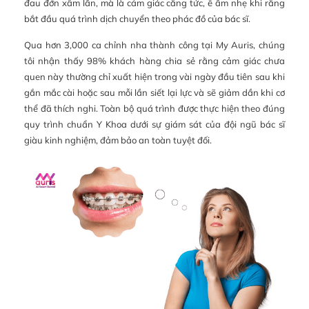
đau đớn xâm lấn, mà là cảm giác căng tức, ê ẩm nhẹ khi răng
bắt đầu quá trình dịch chuyển theo phác đồ của bác sĩ.
Qua hơn 3,000 ca chỉnh nha thành công tại My Auris, chúng
tôi nhận thấy 98% khách hàng chia sẻ rằng cảm giác chưa
quen này thường chỉ xuất hiện trong vài ngày đầu tiên sau khi
gắn mắc cài hoặc sau mỗi lần siết lại lực và sẽ giảm dần khi cơ
thể đã thích nghi. Toàn bộ quá trình được thực hiện theo đúng
quy trình chuẩn Y Khoa dưới sự giám sát của đội ngũ bác sĩ
giàu kinh nghiệm, đảm bảo an toàn tuyệt đối.