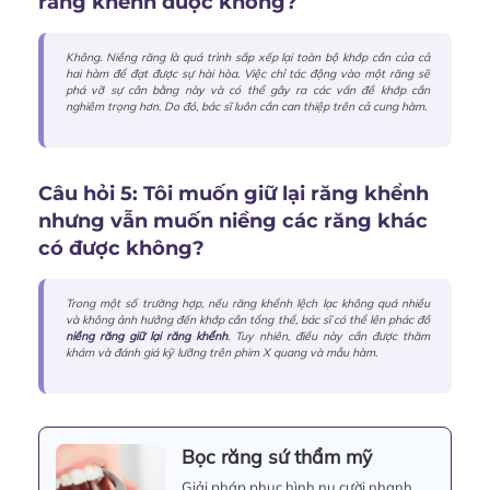
răng khểnh được không?
Không. Niềng răng là quá trình sắp xếp lại toàn bộ khớp cắn của cả
hai hàm để đạt được sự hài hòa. Việc chỉ tác động vào một răng sẽ
phá vỡ sự cân bằng này và có thể gây ra các vấn đề khớp cắn
nghiêm trọng hơn. Do đó, bác sĩ luôn cần can thiệp trên cả cung hàm.
Câu hỏi 5: Tôi muốn giữ lại răng khểnh
nhưng vẫn muốn niềng các răng khác
có được không?
Trong một số trường hợp, nếu răng khểnh lệch lạc không quá nhiều
và không ảnh hưởng đến khớp cắn tổng thể, bác sĩ có thể lên phác đồ
niềng răng giữ lại răng khểnh
. Tuy nhiên, điều này cần được thăm
khám và đánh giá kỹ lưỡng trên phim X quang và mẫu hàm.
Bọc răng sứ thẩm mỹ
Giải pháp phục hình nụ cười nhanh