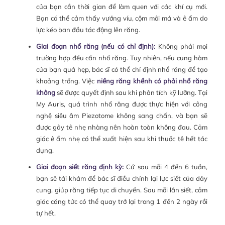
của bạn cần thời gian để làm quen với các khí cụ mới.
Bạn có thể cảm thấy vướng víu, cộm môi má và ê ẩm do
lực kéo ban đầu tác động lên răng.
Giai đoạn nhổ răng (nếu có chỉ định):
Không phải mọi
trường hợp đều cần nhổ răng. Tuy nhiên, nếu cung hàm
của bạn quá hẹp, bác sĩ có thể chỉ định nhổ răng để tạo
khoảng trống. Việc
niềng răng khểnh có phải nhổ răng
không
sẽ được quyết định sau khi phân tích kỹ lưỡng. Tại
My Auris, quá trình nhổ răng được thực hiện với công
nghệ siêu âm Piezotome không sang chấn, và bạn sẽ
được gây tê nhẹ nhàng nên hoàn toàn không đau. Cảm
giác ê ẩm nhẹ có thể xuất hiện sau khi thuốc tê hết tác
dụng.
Giai đoạn siết răng định kỳ:
Cứ sau mỗi 4 đến 6 tuần,
bạn sẽ tái khám để bác sĩ điều chỉnh lại lực siết của dây
cung, giúp răng tiếp tục di chuyển. Sau mỗi lần siết, cảm
giác căng tức có thể quay trở lại trong 1 đến 2 ngày rồi
tự hết.