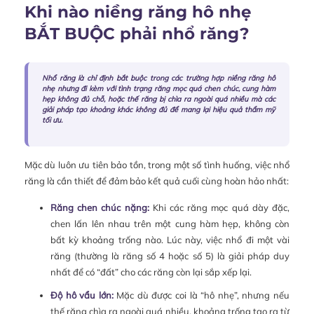
Khi nào niềng răng hô nhẹ
BẮT BUỘC phải nhổ răng?
Nhổ răng là chỉ định bắt buộc trong các trường hợp niềng răng hô
nhẹ nhưng đi kèm với tình trạng răng mọc quá chen chúc, cung hàm
hẹp không đủ chỗ, hoặc thế răng bị chìa ra ngoài quá nhiều mà các
giải pháp tạo khoảng khác không đủ để mang lại hiệu quả thẩm mỹ
tối ưu.
Mặc dù luôn ưu tiên bảo tồn, trong một số tình huống, việc nhổ
răng là cần thiết để đảm bảo kết quả cuối cùng hoàn hảo nhất:
Răng chen chúc nặng:
Khi các răng mọc quá dày đặc,
chen lấn lên nhau trên một cung hàm hẹp, không còn
bất kỳ khoảng trống nào. Lúc này, việc nhổ đi một vài
răng (thường là răng số 4 hoặc số 5) là giải pháp duy
nhất để có “đất” cho các răng còn lại sắp xếp lại.
Độ hô vẩu lớn:
Mặc dù được coi là “hô nhẹ”, nhưng nếu
thế răng chìa ra ngoài quá nhiều, khoảng trống tạo ra từ