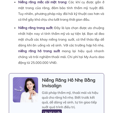
Niềng răng mắc cài mặt trong:
Các khí cụ được gắn ở
mặt trong của răng, đảm bảo tính thẩm mỹ tuyệt đối.
Tuy nhiên, phương pháp này đòi hỏi kỹ thuật cao hơn và
có thể gây khó chịu cho lưỡi trong thời gian đầu.
Niềng răng trong suốt:
Đây là lựa chọn được ưa chuộng
nhất hiện nay vì tính thẩm mỹ và sự tiện lợi. Bạn sẽ đeo
một chuỗi các khay niềng trong suốt, có thể tháo lắp dễ
dàng khi ăn uống và vệ sinh. Với các trường hợp hô nhẹ,
niềng răng hô trong suốt
mang lại hiệu quả nhanh
chóng và trải nghiệm thoải mái. Chi phí tại My Auris dao
động từ 25.000.000 VNĐ.
Niềng Răng Hô Nhẹ Bằng
Invisalign
Giải pháp thẩm mỹ, thoải mái và hiệu
quả cho răng hô nhẹ. Biết trước kết
quả, dễ dàng vệ sinh, tự tin giao tiếp
suốt quá trình điều trị.
Liên hệ tư vấn