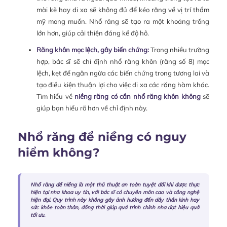
mài kẽ hay di xa sẽ không đủ để kéo răng về vị trí thẩm
mỹ mong muốn. Nhổ răng sẽ tạo ra một khoảng trống
lớn hơn, giúp cải thiện đáng kể độ hô.
Răng khôn mọc lệch, gây biến chứng:
Trong nhiều trường
hợp, bác sĩ sẽ chỉ định nhổ răng khôn (răng số 8) mọc
lệch, kẹt để ngăn ngừa các biến chứng trong tương lai và
tạo điều kiện thuận lợi cho việc di xa các răng hàm khác.
Tìm hiểu về
niềng răng có cần nhổ răng khôn không
sẽ
giúp bạn hiểu rõ hơn về chỉ định này.
Nhổ răng để niềng có nguy
hiểm không?
Nhổ răng để niềng là một thủ thuật an toàn tuyệt đối khi được thực
hiện tại nha khoa uy tín, với bác sĩ có chuyên môn cao và công nghệ
hiện đại. Quy trình này không gây ảnh hưởng đến dây thần kinh hay
sức khỏe toàn thân, đồng thời giúp quá trình chỉnh nha đạt hiệu quả
tối ưu.