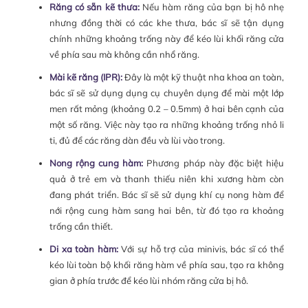
Răng có sẵn kẽ thưa:
Nếu hàm răng của bạn bị hô nhẹ
nhưng đồng thời có các khe thưa, bác sĩ sẽ tận dụng
chính những khoảng trống này để kéo lùi khối răng cửa
về phía sau mà không cần nhổ răng.
Mài kẽ răng (IPR):
Đây là một kỹ thuật nha khoa an toàn,
bác sĩ sẽ sử dụng dụng cụ chuyên dụng để mài một lớp
men rất mỏng (khoảng 0.2 – 0.5mm) ở hai bên cạnh của
một số răng. Việc này tạo ra những khoảng trống nhỏ li
ti, đủ để các răng dàn đều và lùi vào trong.
Nong rộng cung hàm:
Phương pháp này đặc biệt hiệu
quả ở trẻ em và thanh thiếu niên khi xương hàm còn
đang phát triển. Bác sĩ sẽ sử dụng khí cụ nong hàm để
nới rộng cung hàm sang hai bên, từ đó tạo ra khoảng
trống cần thiết.
Di xa toàn hàm:
Với sự hỗ trợ của minivis, bác sĩ có thể
kéo lùi toàn bộ khối răng hàm về phía sau, tạo ra không
gian ở phía trước để kéo lùi nhóm răng cửa bị hô.