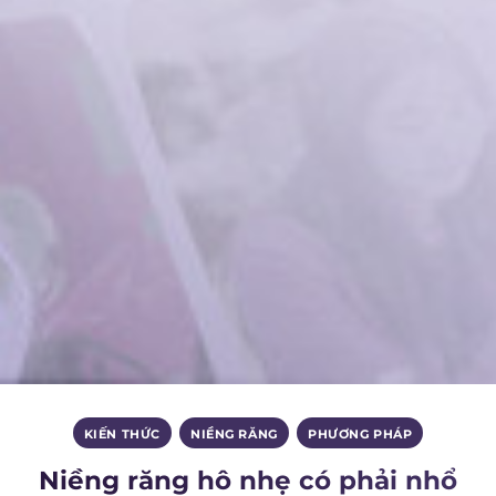
KIẾN THỨC
,
NIỀNG RĂNG
,
PHƯƠNG PHÁP
Niềng răng hô nhẹ có phải nhổ