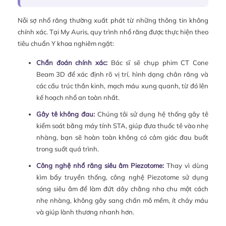
Nỗi sợ nhổ răng thường xuất phát từ những thông tin không
chính xác. Tại My Auris, quy trình nhổ răng được thực hiện theo
tiêu chuẩn Y khoa nghiêm ngặt:
Chẩn đoán chính xác:
Bác sĩ sẽ chụp phim CT Cone
Beam 3D để xác định rõ vị trí, hình dạng chân răng và
các cấu trúc thần kinh, mạch máu xung quanh, từ đó lên
kế hoạch nhổ an toàn nhất.
Gây tê không đau:
Chúng tôi sử dụng hệ thống gây tê
kiểm soát bằng máy tính STA, giúp đưa thuốc tê vào nhẹ
nhàng, bạn sẽ hoàn toàn không có cảm giác đau buốt
trong suốt quá trình.
Công nghệ nhổ răng siêu âm Piezotome:
Thay vì dùng
kìm bẩy truyền thống, công nghệ Piezotome sử dụng
sóng siêu âm để làm đứt dây chằng nha chu một cách
nhẹ nhàng, không gây sang chấn mô mềm, ít chảy máu
và giúp lành thương nhanh hơn.