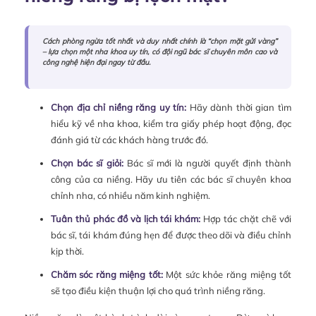
Cách phòng ngừa tốt nhất và duy nhất chính là “chọn mặt gửi vàng”
– lựa chọn một nha khoa uy tín, có đội ngũ bác sĩ chuyên môn cao và
công nghệ hiện đại ngay từ đầu.
Chọn địa chỉ niềng răng uy tín:
Hãy dành thời gian tìm
hiểu kỹ về nha khoa, kiểm tra giấy phép hoạt động, đọc
đánh giá từ các khách hàng trước đó.
Chọn bác sĩ giỏi:
Bác sĩ mới là người quyết định thành
công của ca niềng. Hãy ưu tiên các bác sĩ chuyên khoa
chỉnh nha, có nhiều năm kinh nghiệm.
Tuân thủ phác đồ và lịch tái khám:
Hợp tác chặt chẽ với
bác sĩ, tái khám đúng hẹn để được theo dõi và điều chỉnh
kịp thời.
Chăm sóc răng miệng tốt:
Một sức khỏe răng miệng tốt
sẽ tạo điều kiện thuận lợi cho quá trình niềng răng.