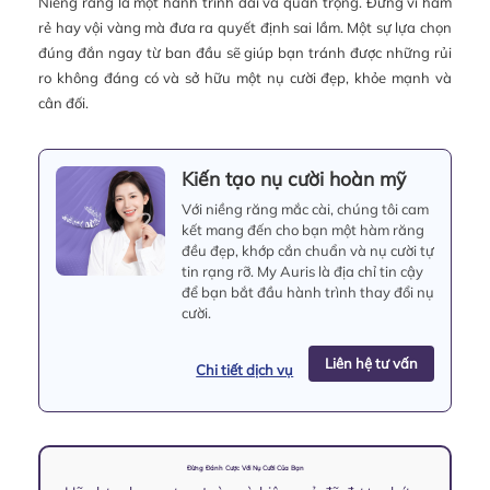
Niềng răng là một hành trình dài và quan trọng. Đừng vì ham
rẻ hay vội vàng mà đưa ra quyết định sai lầm. Một sự lựa chọn
đúng đắn ngay từ ban đầu sẽ giúp bạn tránh được những rủi
ro không đáng có và sở hữu một nụ cười đẹp, khỏe mạnh và
cân đối.
Kiến tạo nụ cười hoàn mỹ
Với niềng răng mắc cài, chúng tôi cam
kết mang đến cho bạn một hàm răng
đều đẹp, khớp cắn chuẩn và nụ cười tự
tin rạng rỡ. My Auris là địa chỉ tin cậy
để bạn bắt đầu hành trình thay đổi nụ
cười.
Liên hệ tư vấn
Chi tiết dịch vụ
Đừng Đánh Cược Với Nụ Cười Của Bạn