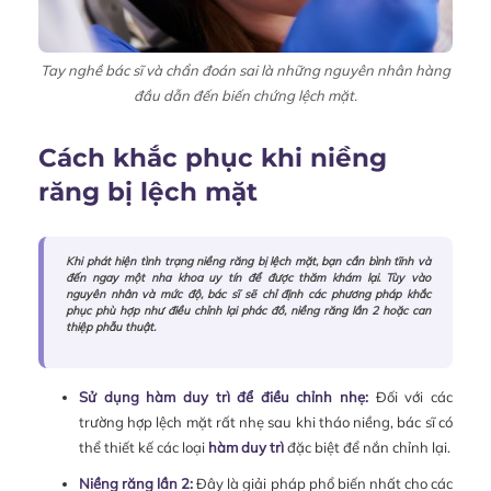
Tay nghề bác sĩ và chẩn đoán sai là những nguyên nhân hàng
đầu dẫn đến biến chứng lệch mặt.
Cách khắc phục khi niềng
răng bị lệch mặt
Khi phát hiện tình trạng niềng răng bị lệch mặt, bạn cần bình tĩnh và
đến ngay một nha khoa uy tín để được thăm khám lại. Tùy vào
nguyên nhân và mức độ, bác sĩ sẽ chỉ định các phương pháp khắc
phục phù hợp như điều chỉnh lại phác đồ, niềng răng lần 2 hoặc can
thiệp phẫu thuật.
Sử dụng hàm duy trì để điều chỉnh nhẹ:
Đối với các
trường hợp lệch mặt rất nhẹ sau khi tháo niềng, bác sĩ có
thể thiết kế các loại
hàm duy trì
đặc biệt để nắn chỉnh lại.
Niềng răng lần 2:
Đây là giải pháp phổ biến nhất cho các