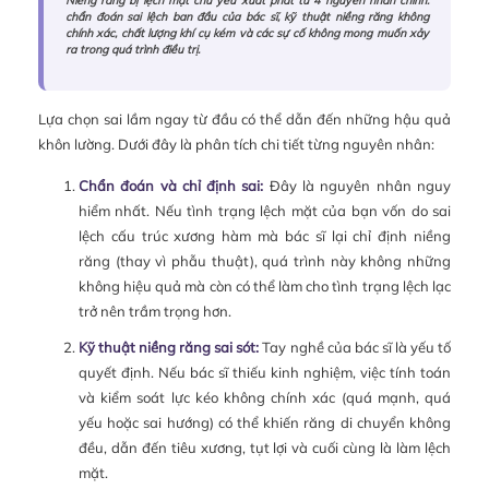
Niềng răng bị lệch mặt chủ yếu xuất phát từ 4 nguyên nhân chính:
chẩn đoán sai lệch ban đầu của bác sĩ, kỹ thuật niềng răng không
chính xác, chất lượng khí cụ kém và các sự cố không mong muốn xảy
ra trong quá trình điều trị.
Lựa chọn sai lầm ngay từ đầu có thể dẫn đến những hậu quả
khôn lường. Dưới đây là phân tích chi tiết từng nguyên nhân:
Chẩn đoán và chỉ định sai:
Đây là nguyên nhân nguy
hiểm nhất. Nếu tình trạng lệch mặt của bạn vốn do sai
lệch cấu trúc xương hàm mà bác sĩ lại chỉ định niềng
răng (thay vì phẫu thuật), quá trình này không những
không hiệu quả mà còn có thể làm cho tình trạng lệch lạc
trở nên trầm trọng hơn.
Kỹ thuật niềng răng sai sót:
Tay nghề của bác sĩ là yếu tố
quyết định. Nếu bác sĩ thiếu kinh nghiệm, việc tính toán
và kiểm soát lực kéo không chính xác (quá mạnh, quá
yếu hoặc sai hướng) có thể khiến răng di chuyển không
đều, dẫn đến tiêu xương, tụt lợi và cuối cùng là làm lệch
mặt.