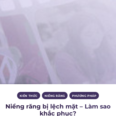
KIẾN THỨC
,
NIỀNG RĂNG
,
PHƯƠNG PHÁP
Niềng răng bị lệch mặt – Làm sao
khắc phục?