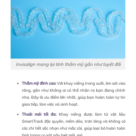
Invisalign mang lại tính thẩm mỹ gần như tuyệt đối
Thẩm mỹ đỉnh cao:
Với khay niềng trong suốt, ôm sát vào
răng, gần như không ai có thể nhận ra bạn đang chỉnh
nha. Đây là ưu điểm lớn nhất, giúp bạn hoàn toàn tự tin
giao tiếp, làm việc và sinh hoạt.
Thoải mái tối đa:
Khay niềng được làm từ vật liệu
SmartTrack độc quyền, mềm dẻo, trơn láng và không có
các chi tiết sắc nhọn như mắc cài, giúp loại bỏ hoàn toàn
tình trạng cọ xát gây loét môi, má.