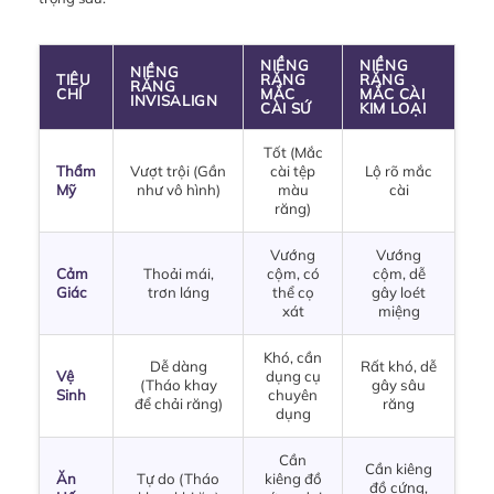
NIỀNG
NIỀNG
NIỀNG
TIÊU
RĂNG
RĂNG
RĂNG
CHÍ
MẮC
MẮC CÀI
INVISALIGN
CÀI SỨ
KIM LOẠI
Tốt (Mắc
Thẩm
Vượt trội (Gần
cài tệp
Lộ rõ mắc
Mỹ
như vô hình)
màu
cài
răng)
Vướng
Vướng
Cảm
Thoải mái,
cộm, có
cộm, dễ
Giác
trơn láng
thể cọ
gây loét
xát
miệng
Khó, cần
Dễ dàng
Rất khó, dễ
Vệ
dụng cụ
(Tháo khay
gây sâu
Sinh
chuyên
để chải răng)
răng
dụng
Cần
Cần kiêng
Ăn
Tự do (Tháo
kiêng đồ
đồ cứng,