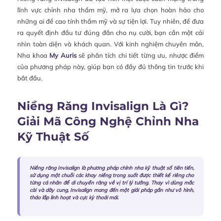
lĩnh vực chỉnh nha thẩm mỹ, mở ra lựa chọn hoàn hảo cho
những ai đề cao tính thẩm mỹ và sự tiện lợi. Tuy nhiên, để đưa
ra quyết định đầu tư đúng đắn cho nụ cười, bạn cần một cái
nhìn toàn diện và khách quan. Với kinh nghiệm chuyên môn,
Nha khoa
My Auris
sẽ phân tích chi tiết từng ưu, nhược điểm
của phương pháp này, giúp bạn có đầy đủ thông tin trước khi
bắt đầu.
Niềng Răng Invisalign Là Gì?
Giải Mã Công Nghệ Chỉnh Nha
Kỹ Thuật Số
Niềng răng Invisalign là phương pháp chỉnh nha kỹ thuật số tiên tiến,
sử dụng một chuỗi các khay niềng trong suốt được thiết kế riêng cho
từng cá nhân để di chuyển răng về vị trí lý tưởng. Thay vì dùng mắc
cài và dây cung, Invisalign mang đến một giải pháp gần như vô hình,
tháo lắp linh hoạt và cực kỳ thoải mái.