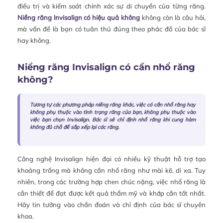
điều trị và kiểm soát chính xác sự di chuyển của từng răng.
Niềng răng Invisalign có hiệu quả không
không còn là câu hỏi,
mà vấn đề là bạn có tuân thủ đúng theo phác đồ của bác sĩ
hay không.
Niềng răng Invisalign có cần nhổ răng
không?
Tương tự các phương pháp niềng răng khác, việc có cần nhổ răng hay
không phụ thuộc vào tình trạng răng của bạn, không phụ thuộc vào
việc bạn chọn Invisalign. Bác sĩ sẽ chỉ định nhổ răng khi cung hàm
không đủ chỗ để sắp xếp lại các răng.
Công nghệ Invisalign hiện đại có nhiều kỹ thuật hỗ trợ tạo
khoảng trống mà không cần nhổ răng như mài kẽ, di xa. Tuy
nhiên, trong các trường hợp chen chúc nặng, việc nhổ răng là
cần thiết để đạt được kết quả thẩm mỹ và khớp cắn tốt nhất.
Hãy tin tưởng vào chẩn đoán và chỉ định của bác sĩ chuyên
khoa.