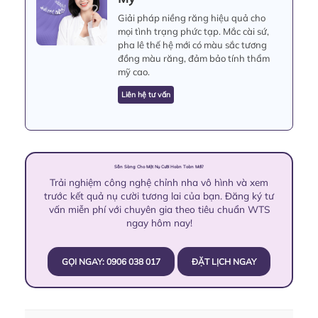
Giải pháp niềng răng hiệu quả cho
mọi tình trạng phức tạp. Mắc cài sứ,
pha lê thế hệ mới có màu sắc tương
đồng màu răng, đảm bảo tính thẩm
mỹ cao.
Liên hệ tư vấn
Sẵn Sàng Cho Một Nụ Cười Hoàn Toàn Mới?
Trải nghiệm công nghệ chỉnh nha vô hình và xem
trước kết quả nụ cười tương lai của bạn. Đăng ký tư
vấn miễn phí với chuyên gia theo tiêu chuẩn WTS
ngay hôm nay!
GỌI NGAY: 0906 038 017
ĐẶT LỊCH NGAY