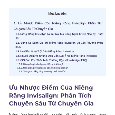
Mục Lục
[
ẩn
]
1.
Ưu Nhược Điểm Của Niềng Răng Invisalign: Phân Tích
Chuyên Sâu Từ Chuyên Gia
1.1.
Niềng Răng Invisalign Là Gì? Giải Mã Công Nghệ Chỉnh Nha Kỹ Thuật
Số
1.2.
Bảng So Sánh Giá Trị: Niềng Răng Invisalign Và Các Phương Pháp
Khác
1.3.
Ưu Điểm Vượt Trội Của Niềng Răng Invisalign
1.4.
Nhược Điểm và Những Điều Cần Lưu Ý Khi Niềng Răng Invisalign
1.5.
Giải Đáp Các Thắc Mắc Thường Gặp Về Invisalign (FAQ)
1.5.1.
Niềng răng Invisalign có hiệu quả không?
1.5.2.
Niềng răng Invisalign có cần nhổ răng không?
1.5.3.
Thời gian niềng răng Invisalign mất bao lâu?
Ưu Nhược Điểm Của Niềng
Răng Invisalign: Phân Tích
Chuyên Sâu Từ Chuyên Gia
Niềng răng Invisalign đã tạo nên một cuộc cách mạng trong