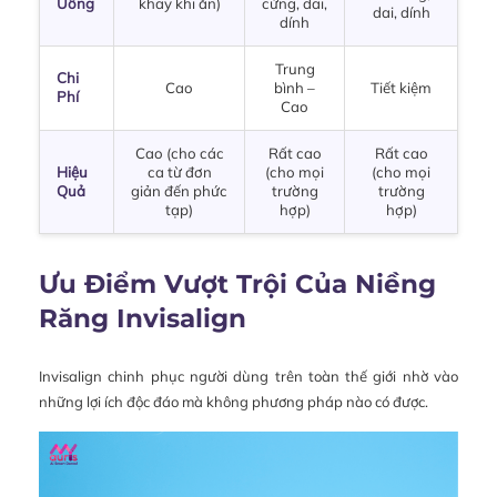
Uống
khay khi ăn)
cứng, dai,
dai, dính
dính
Trung
Chi
Cao
bình –
Tiết kiệm
Phí
Cao
Cao (cho các
Rất cao
Rất cao
Hiệu
ca từ đơn
(cho mọi
(cho mọi
Quả
giản đến phức
trường
trường
tạp)
hợp)
hợp)
Ưu Điểm Vượt Trội Của Niềng
Răng Invisalign
Invisalign chinh phục người dùng trên toàn thế giới nhờ vào
những lợi ích độc đáo mà không phương pháp nào có được.