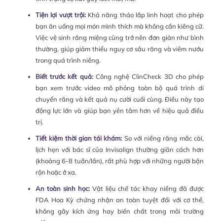
Tiện lợi vượt trội:
Khả năng tháo lắp linh hoạt cho phép
bạn ăn uống mọi món mình thích mà không cần kiêng cữ.
Việc vệ sinh răng miệng cũng trở nên đơn giản như bình
thường, giúp giảm thiểu nguy cơ sâu răng và viêm nướu
trong quá trình niềng.
Biết trước kết quả:
Công nghệ ClinCheck 3D cho phép
bạn xem trước video mô phỏng toàn bộ quá trình di
chuyển răng và kết quả nụ cười cuối cùng. Điều này tạo
động lực lớn và giúp bạn yên tâm hơn về hiệu quả điều
trị.
Tiết kiệm thời gian tái khám:
So với niềng răng mắc cài,
lịch hẹn với bác sĩ của Invisalign thường giãn cách hơn
(khoảng 6-8 tuần/lần), rất phù hợp với những người bận
rộn hoặc ở xa.
An toàn sinh học:
Vật liệu chế tác khay niềng đã được
FDA Hoa Kỳ chứng nhận an toàn tuyệt đối với cơ thể,
không gây kích ứng hay biến chất trong môi trường