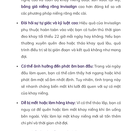
bảng giá niềng răng Invisalign
cao hơn đáng kể so với
các phương pháp niềng răng mắc cài.
Đòi hỏi sự tự giác và kỷ luật cao:
Hiệu quả của Invisalign
phụ thuộc hoàn toàn vào việc bạn có tuân thủ thời gian
đeo khay tối thiểu 22 giờ mỗi ngày hay không. Nếu bạn
thường xuyên quên đeo hoặc tháo khay quá lâu, quá
trình điều trị sẽ bị gián đoạn và kết quả không như mong
đợi.
Có thể ảnh hưởng đến phát âm ban đầu:
Trong vài ngày
đầu làm quen, bạn có thể cảm thấy hơi ngọng hoặc khó
phát âm một số âm nhất định. Tuy nhiên, tình trạng này
sẽ nhanh chóng biến mất khi lưỡi đã quen với sự có mặt
của khay niềng.
Dễ bị mất hoặc làm hỏng khay:
Vì có thể tháo lắp, bạn có
nguy cơ để quên hoặc làm mất khay niềng khi ăn uống
bên ngoài. Việc làm lại một khay niềng mới sẽ tốn thêm
chi phí và thời gian chờ đợi.