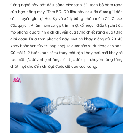
Công nghệ này bắt đầu bằng việc scan 3D toàn bộ hàm răng
của bạn bằng máy iTero 5D. Dữ liệu này sau đó được gửi đến
các chuyên gia tại Hoa Kỳ và xử lý bằng phần mềm ClinCheck
độc quyền. Phần mềm sẽ lập trình một kế hoạch điều trị chi tiết,
mô phỏng quá trình dịch chuyển của từng chiếc răng qua từng
giai đoạn. Dựa trên phác đồ này, một bộ khay niềng (từ 20-40
khay hoặc hơn tùy trường hợp) sẽ được sản xuất riêng cho bạn.
Cứ mỗi 1-2 tuần, bạn sẽ tự thay một cặp khay mới, mỗi khay sẽ
tạo một lực đẩy nhẹ nhàng, liên tục để dịch chuyển răng từng
chút một cho đến khi đạt được kết quả cuối cùng.