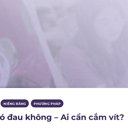
,
NIỀNG RĂNG
,
PHƯƠNG PHÁP
ó đau không – Ai cần cắm vít?