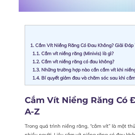
1.
Cắm Vít Niềng Răng Có Đau Không? Giải Đáp 
1.1.
Cắm vít niềng răng (Minivis) là gì?
1.2.
Cắm vít niềng răng có đau không?
1.3.
Những trường hợp nào cần cắm vít khi niền
1.4.
Bí quyết giảm đau và chăm sóc sau khi cắm
Cắm Vít Niềng Răng Có Đ
A-Z
Trong quá trình niềng răng, “cắm vít” là một th
nhiều người. Liệu cắm vít niềng răng có đau khôn