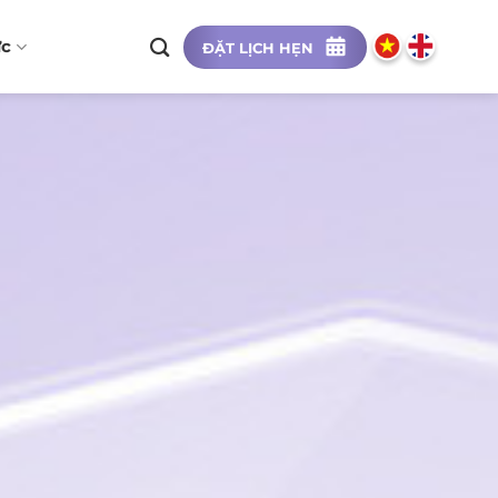
ức
ĐẶT LỊCH HẸN