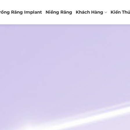
rồng Răng Implant
Niềng Răng
Khách Hàng
Kiến Th