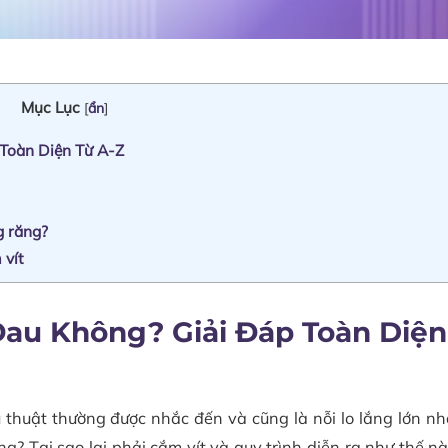
Mục Lục
[
ẩn
]
Toàn Diện Từ A-Z
g răng?
 vít
au Không? Giải Đáp Toàn Diện
ủ thuật thường được nhắc đến và cũng là nỗi lo lắng lớn nh
g? Tại sao lại phải cắm vít và quy trình diễn ra như thế n