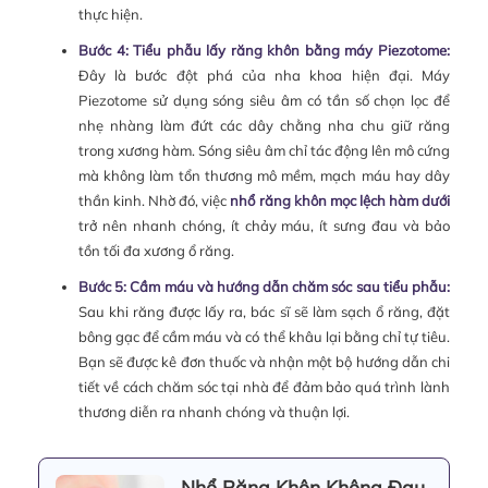
thực hiện.
Bước 4: Tiểu phẫu lấy răng khôn bằng máy Piezotome:
Đây là bước đột phá của nha khoa hiện đại. Máy
Piezotome sử dụng sóng siêu âm có tần số chọn lọc để
nhẹ nhàng làm đứt các dây chằng nha chu giữ răng
trong xương hàm. Sóng siêu âm chỉ tác động lên mô cứng
mà không làm tổn thương mô mềm, mạch máu hay dây
thần kinh. Nhờ đó, việc
nhổ răng khôn mọc lệch hàm dưới
trở nên nhanh chóng, ít chảy máu, ít sưng đau và bảo
tồn tối đa xương ổ răng.
Bước 5: Cầm máu và hướng dẫn chăm sóc sau tiểu phẫu:
Sau khi răng được lấy ra, bác sĩ sẽ làm sạch ổ răng, đặt
bông gạc để cầm máu và có thể khâu lại bằng chỉ tự tiêu.
Bạn sẽ được kê đơn thuốc và nhận một bộ hướng dẫn chi
tiết về cách chăm sóc tại nhà để đảm bảo quá trình lành
thương diễn ra nhanh chóng và thuận lợi.
Nhổ Răng Khôn Không Đau