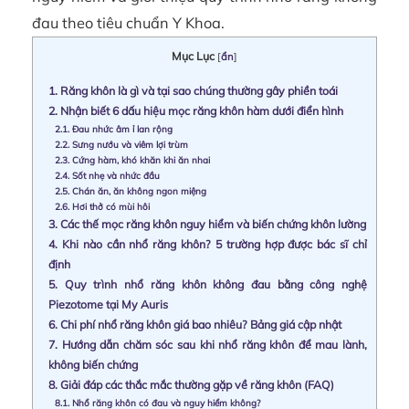
đau theo tiêu chuẩn Y Khoa.
Mục Lục
[
ẩn
]
1.
Răng khôn là gì và tại sao chúng thường gây phiền toái
2.
Nhận biết 6 dấu hiệu mọc răng khôn hàm dưới điển hình
2.1.
Đau nhức âm ỉ lan rộng
2.2.
Sưng nướu và viêm lợi trùm
2.3.
Cứng hàm, khó khăn khi ăn nhai
2.4.
Sốt nhẹ và nhức đầu
2.5.
Chán ăn, ăn không ngon miệng
2.6.
Hơi thở có mùi hôi
3.
Các thế mọc răng khôn nguy hiểm và biến chứng khôn lường
4.
Khi nào cần nhổ răng khôn? 5 trường hợp được bác sĩ chỉ
định
5.
Quy trình nhổ răng khôn không đau bằng công nghệ
Piezotome tại My Auris
6.
Chi phí nhổ răng khôn giá bao nhiêu? Bảng giá cập nhật
7.
Hướng dẫn chăm sóc sau khi nhổ răng khôn để mau lành,
không biến chứng
8.
Giải đáp các thắc mắc thường gặp về răng khôn (FAQ)
8.1.
Nhổ răng khôn có đau và nguy hiểm không?