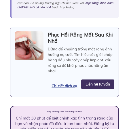
của bạn. Có những trường hợp chỉ nên xem xét
mọc răng khôn hàm
dưới bên trái có nên nhổ
trước hay không.
Phục Hồi Răng Mất Sau Khi
Nhổ
Đừng để khoảng trống mất răng ảnh
hưởng nụ cười. Tìm hiểu các giải pháp
hàng đầu như cấy ghép Implant, cầu
răng sứ để khôi phục chức năng ăn
nhai.
Liên hệ tư vấn
Chi tiết dịch vụ
Đừng Để Răng Khôn Ảnh Hưởng Sức Khỏe
Chỉ mất 30 phút để biết chính xác tình trạng răng của
bạn và nhận phác đồ điều trị an toàn nhất. Đăng ký tư
vấn miễn phí với chuyên gia theo tiêu chuẩn WTS