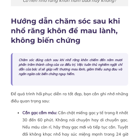
Có nên nhổ răng khôn hàm dưới hay không?
Hướng dẫn chăm sóc sau khi
nhổ răng khôn để mau lành,
không biến chứng
Chăm sóc đúng cách sau khi nhổ răng khôn chiếm đến năm mươi
phần trăm thành công của ca điều trị. Việc tuân thủ nghiêm ngặt chỉ
dẫn của bác sĩ sẽ giúp vết thương mau lành, giảm thiểu sưng đau và
ngăn ngừa các biến chứng nguy hiểm.
Để quá trình hồi phục diễn ra tốt đẹp, bạn cần ghi nhớ những
điều quan trọng sau:
Cắn gạc cầm máu:
Cắn chặt miếng gạc y tế trong ít nhất
30 đến 60 phút. Không nói chuyện hay di chuyển gạc.
Nếu máu còn rỉ, hãy thay gạc mới và tiếp tục cắn. Tuyệt
đối không khạc nhổ hay súc miệng mạnh trong 24 giờ