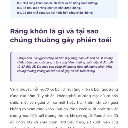
8.2.
Nhổ răng khôn bao lâu thì lành và ăn uống bình thường?
8.3.
Bà bầu mọc răng khôn có nhổ được không?
8.4.
Có nên nhổ cùng lúc hai hoặc bốn răng khôn không?
Răng khôn là gì và tại sao
chúng thường gây phiền toái
Răng khôn, còn gọi là răng số tám hay răng hàm lớn thứ ba, là những
chiếc răng mọc cuối cùng trên cung hàm, thường xuất hiện ở độ tuổi
từ 17 đến 25. Do mọc sau cùng khi xương hàm đã ngừng phát triển,
chúng thường không đủ chỗ và dễ gây ra các biến chứng.
Về lý thuyết, mỗi người có bốn chiếc răng khôn ở bốn góc trong
cùng của hàm. Tuy nhiên, không phải ai cũng mọc đủ cả bốn
chiếc, một số người chỉ có một hoặc hai, thậm chí có người
không có mầm răng khôn. Tên gọi răng khôn xuất phát từ việc
chúng mọc ở độ tuổi trưởng thành, khi con người được cho là đã
đủ khôn lớn và chín chắn. Trớ trêu thay, sự xuất hiện của