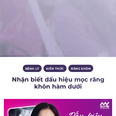
BỆNH LÝ
,
KIẾN THỨC
,
RĂNG KHÔN
Nhận biết dấu hiệu mọc răng
khôn hàm dưới