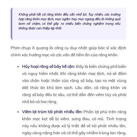
Không phải tất cả răng khôn đều cần nhổ bỏ. Tuy nhiên, các trường
hợp răng khôn mọc lệch, mọc ngầm hay mọc ngang đều là những quả
bom nổ chậm, có thể gây ra nhiều biến chứng nghiêm trọng nếu
không được can thiệp kịp thời.
Phim chụp X quang là công cụ duy nhất giúp bác sĩ xác định
chính xác hướng mọc và các vấn đề tiềm ẩn của răng khôn.
Hủy hoại răng số bảy kế cận:
Đây là biến chứng phổ biến
và nguy hiểm nhất. Khi răng khôn mọc lệch, nó sẽ đâm
vào chân hoặc thân của răng số bảy, tạo ra một vùng
dắt thức ăn khó làm sạch. Lâu dần, cả răng khôn và
răng số bảy đều bị sâu, có thể dẫn đến viêm tủy và phải
nhổ bỏ cả hai răng.
Viêm lợi trùm tái phát nhiều lần:
Phần lợi phủ trên răng
khôn mọc kẹt dễ bị viêm, sưng đau, có mủ. Tình trạng
này nếu không được xử lý triệt để sẽ tái phát nhiều lần,
ngày càng nặng hơn và có thể gây nhiễm trùng lan rộng.