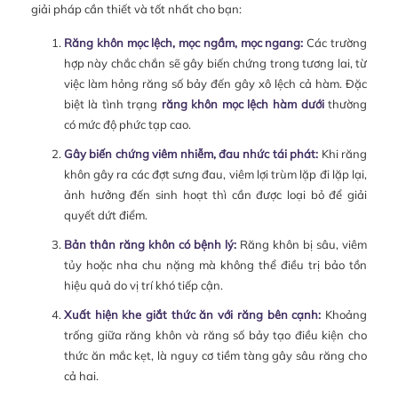
giải pháp cần thiết và tốt nhất cho bạn:
Răng khôn mọc lệch, mọc ngầm, mọc ngang:
Các trường
hợp này chắc chắn sẽ gây biến chứng trong tương lai, từ
việc làm hỏng răng số bảy đến gây xô lệch cả hàm. Đặc
biệt là tình trạng
răng khôn mọc lệch hàm dưới
thường
có mức độ phức tạp cao.
Gây biến chứng viêm nhiễm, đau nhức tái phát:
Khi răng
khôn gây ra các đợt sưng đau, viêm lợi trùm lặp đi lặp lại,
ảnh hưởng đến sinh hoạt thì cần được loại bỏ để giải
quyết dứt điểm.
Bản thân răng khôn có bệnh lý:
Răng khôn bị sâu, viêm
tủy hoặc nha chu nặng mà không thể điều trị bảo tồn
hiệu quả do vị trí khó tiếp cận.
Xuất hiện khe giắt thức ăn với răng bên cạnh:
Khoảng
trống giữa răng khôn và răng số bảy tạo điều kiện cho
thức ăn mắc kẹt, là nguy cơ tiềm tàng gây sâu răng cho
cả hai.