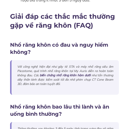
Giải đáp các thắc mắc thường
gặp về răng khôn (FAQ)
Nhổ răng khôn có đau và nguy hiểm
không?
Với công nghệ hiện đại như gây tê STA và máy nhổ răng siêu âm
Piezotome, quá trình nhổ răng khôn tại My Auris diễn ra hoàn toàn
không đau. Các
biến chứng nhổ răng khôn hàm dưới
như tổn thương
dây thần kinh được kiểm soát tối đa nhờ phim chụp CT Cone Beam
3D, đảm bảo an toàn tuyệt đối.
Nhổ răng khôn bao lâu thì lành và ăn
uống bình thường?
Thông thường, sau khoảng 3 đến 5 ngày, tình trạng sưng đau sẽ giảm