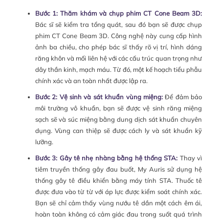
Bước 1: Thăm khám và chụp phim CT Cone Beam 3D:
Bác sĩ sẽ kiểm tra tổng quát, sau đó bạn sẽ được chụp
phim CT Cone Beam 3D. Công nghệ này cung cấp hình
ảnh ba chiều, cho phép bác sĩ thấy rõ vị trí, hình dáng
răng khôn và mối liên hệ với các cấu trúc quan trọng như
dây thần kinh, mạch máu. Từ đó, một kế hoạch tiểu phẫu
chính xác và an toàn nhất được lập ra.
Bước 2: Vệ sinh và sát khuẩn vùng miệng:
Để đảm bảo
môi trường vô khuẩn, bạn sẽ được vệ sinh răng miệng
sạch sẽ và súc miệng bằng dung dịch sát khuẩn chuyên
dụng. Vùng can thiệp sẽ được cách ly và sát khuẩn kỹ
lưỡng.
Bước 3: Gây tê nhẹ nhàng bằng hệ thống STA:
Thay vì
tiêm truyền thống gây đau buốt, My Auris sử dụng hệ
thống gây tê điều khiển bằng máy tính STA. Thuốc tê
được đưa vào từ từ với áp lực được kiểm soát chính xác.
Bạn sẽ chỉ cảm thấy vùng nướu tê dần một cách êm ái,
hoàn toàn không có cảm giác đau trong suốt quá trình