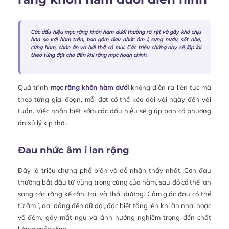
Các dấu hiệu mọc răng khôn hàm dưới thường rõ rệt và gây khó chịu
hơn so với hàm trên, bao gồm đau nhức âm ỉ, sưng nướu, sốt nhẹ,
cứng hàm, chán ăn và hơi thở có mùi. Các triệu chứng này sẽ lặp lại
theo từng đợt cho đến khi răng mọc hoàn chỉnh.
Quá trình
mọc răng khôn hàm dưới
không diễn ra liên tục mà
theo từng giai đoạn, mỗi đợt có thể kéo dài vài ngày đến vài
tuần. Việc nhận biết sớm các dấu hiệu sẽ giúp bạn có phương
án xử lý kịp thời.
Đau nhức âm ỉ lan rộng
Đây là triệu chứng phổ biến và dễ nhận thấy nhất. Cơn đau
thường bắt đầu từ vùng trong cùng của hàm, sau đó có thể lan
sang các răng kế cận, tai, và thái dương. Cảm giác đau có thể
từ âm ỉ, dai dẳng đến dữ dội, đặc biệt tăng lên khi ăn nhai hoặc
về đêm, gây mất ngủ và ảnh hưởng nghiêm trọng đến chất
lượng cuộc sống.