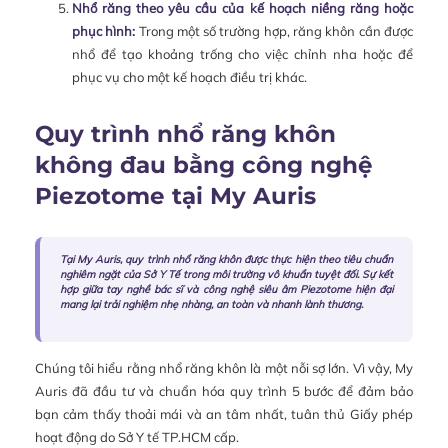
Nhổ răng theo yêu cầu của kế hoạch niềng răng hoặc
phục hình:
Trong một số trường hợp, răng khôn cần được
nhổ để tạo khoảng trống cho việc chỉnh nha hoặc để
phục vụ cho một kế hoạch điều trị khác.
Quy trình nhổ răng khôn
không đau bằng công nghệ
Piezotome tại My Auris
Tại My Auris, quy trình nhổ răng khôn được thực hiện theo tiêu chuẩn
nghiêm ngặt của Sở Y Tế trong môi trường vô khuẩn tuyệt đối. Sự kết
hợp giữa tay nghề bác sĩ và công nghệ siêu âm Piezotome hiện đại
mang lại trải nghiệm nhẹ nhàng, an toàn và nhanh lành thương.
Chúng tôi hiểu rằng nhổ răng khôn là một nỗi sợ lớn. Vì vậy, My
Auris đã đầu tư và chuẩn hóa quy trình 5 bước để đảm bảo
bạn cảm thấy thoải mái và an tâm nhất, tuân thủ Giấy phép
hoạt động do Sở Y tế TP.HCM cấp.