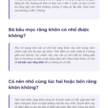
đáng kể. Vết thương sẽ lành cơ bản sau 1 đến 2 tuần, và bạn có thể
ăn uống gần như bình thường. Xương ổ răng sẽ lấp đầy hoàn toàn
sau khoảng 2 đến 3 tháng.
Bà bầu mọc răng khôn có nhổ được
không?
Phụ nữ mang thai vẫn có thể nhổ răng khôn nếu tình trạng viêm
nhiễm cấp tính đe dọa sức khỏe. Thời điểm an toàn nhất là 3 tháng
giữa của thai kỳ. Tuy nhiên, việc này cần sự hội chẩn kỹ lưỡng giữa
bác sĩ nha khoa và bác sĩ sản khoa. Bạn nên tham khảo thêm về vấn
đề
bà bầu mọc răng khôn
để có thông tin chi tiết.
Có nên nhổ cùng lúc hai hoặc bốn răng
khôn không?
Việc nhổ nhiều răng khôn cùng lúc là hoàn toàn có thể, giúp bạn tiết
kiệm thời gian đi lại và nghỉ dưỡng một lần duy nhất. Quyết định này
sẽ được đưa ra sau khi bác sĩ đánh giá toàn diện tình trạng sức khỏe