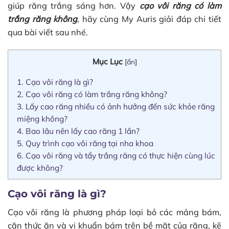
giúp răng trắng sáng hơn. Vậy
cạo vôi răng có làm
trắng răng không
, hãy cùng My Auris giải đáp chi tiết
qua bài viết sau nhé.
Mục Lục
[
ẩn
]
1.
Cạo vôi răng là gì?
2.
Cạo vôi răng có làm trắng răng không?
3.
Lấy cao răng nhiều có ảnh hưởng đến sức khỏe răng
miệng không?
4.
Bao lâu nên lấy cao răng 1 lần?
5.
Quy trình cạo vôi răng tại nha khoa
6.
Cạo vôi răng và tẩy trắng răng có thực hiện cùng lúc
được không?
Cạo vôi răng là gì?
Cạo vôi răng là phương pháp loại bỏ các mảng bám,
cặn thức ăn và vi khuẩn bám trên bề mặt của răng, kẽ