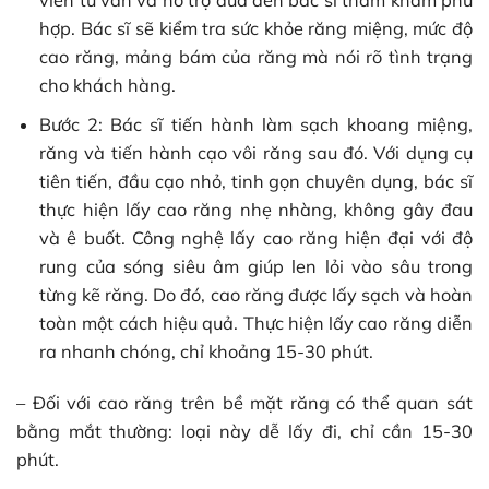
viên tư vấn và hỗ trợ đưa đến bác sĩ thăm khám phù
hợp. Bác sĩ sẽ kiểm tra sức khỏe răng miệng, mức độ
cao răng, mảng bám của răng mà nói rõ tình trạng
cho khách hàng.
Bước 2: Bác sĩ tiến hành làm sạch khoang miệng,
răng và tiến hành cạo vôi răng sau đó. Với dụng cụ
tiên tiến, đầu cạo nhỏ, tinh gọn chuyên dụng, bác sĩ
thực hiện lấy cao răng nhẹ nhàng, không gây đau
và ê buốt. Công nghệ lấy cao răng hiện đại với độ
rung của sóng siêu âm giúp len lỏi vào sâu trong
từng kẽ răng. Do đó, cao răng được lấy sạch và hoàn
toàn một cách hiệu quả. Thực hiện lấy cao răng diễn
ra nhanh chóng, chỉ khoảng 15-30 phút.
– Đối với cao răng trên bề mặt răng có thể quan sát
bằng mắt thường: loại này dễ lấy đi, chỉ cần 15-30
phút.