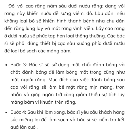
– Đối với cao răng nằm sâu dưới nướu răng: dạng vôi
răng này khiến nướu dễ sưng viêm, đỏ. Lâu dần, nếu
không loại bỏ sẽ khiến hình thành bệnh nha chu dẫn
đến răng lung lay và mất răng vĩnh viễn. Lấy cao răng
ở dưới nướu sẽ phức tạp hơn loại thông thường. Các bác
sĩ sẽ phải dùng thiết bị cạo sâu xuống phía dưới nướu
để loại bỏ sạch các mảng bám.
Bước 3: Bác sĩ sẽ sử dụng một chổi đánh bóng và
chất đánh bóng để làm bóng mặt trong cũng như
mặt ngoài răng. Mục đích của việc đánh bóng sau
cạo vôi răng sẽ làm bề mặt răng mịn màng, trơn
nhẵn và giúp ngăn trở cùng giảm thiểu sự tích lũy
mảng bám vi khuẩn trên răng.
Bước 4:
Sau khi làm xong, bác sĩ yêu cầu khách hàng
súc miệng lại để làm sạch và bác sĩ sẽ kiểm tra kết
quả lần cuối.