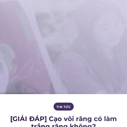
TIN TỨC
[GIẢI ĐÁP] Cạo vôi răng có làm
trắng răng không?