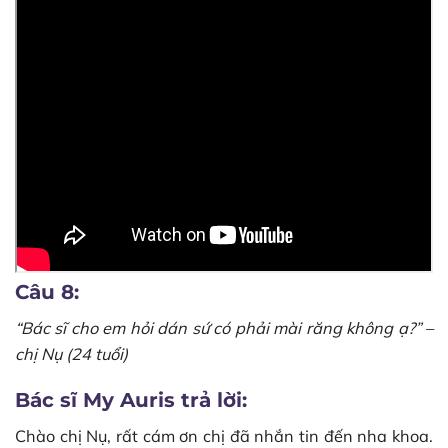
Câu 8:
“Bác sĩ cho em hỏi dán sứ có phải mài răng không ạ?” –
chị Nụ (24 tuổi)
Bác sĩ My Auris trả lời:
Chào chị Nụ, rất cám ơn chị đã nhắn tin đến nha khoa.