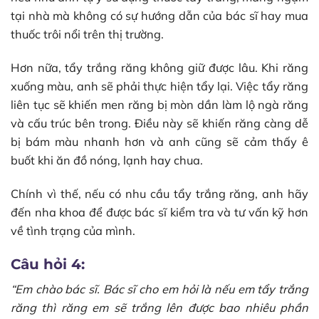
tại nhà mà không có sự hướng dẫn của bác sĩ hay mua
thuốc trôi nổi trên thị trường.
Hơn nữa, tẩy trắng răng không giữ được lâu. Khi răng
xuống màu, anh sẽ phải thực hiện tẩy lại. Việc tẩy răng
liên tục sẽ khiến men răng bị mòn dần làm lộ ngà răng
và cấu trúc bên trong. Điều này sẽ khiến răng càng dễ
bị bám màu nhanh hơn và anh cũng sẽ cảm thấy ê
buốt khi ăn đồ nóng, lạnh hay chua.
Chính vì thế, nếu có nhu cầu tẩy trắng răng, anh hãy
đến nha khoa để được bác sĩ kiểm tra và tư vấn kỹ hơn
về tình trạng của mình.
Câu hỏi 4:
“Em chào bác sĩ. Bác sĩ cho em hỏi là nếu em tẩy trắng
răng thì răng em sẽ trắng lên được bao nhiêu phần