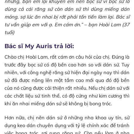
nhưng, bạn em lại khuyên em nên bọc sứ vì bọc sứ là
dùng cả cái răng sứ còn dán sứ thì dùng miếng dán
mỏng, sợ lúc ăn nhai bị rớt phải tốn tiền làm lại. Bác sĩ
tư vấn giúp em với ạ. Em cám ơn.” – bạn Hoài Lam (37
tuổi)
Bác sĩ My Auris trả lời:
Chào chị Hoài Lam, rất cám ơn câu hỏi của chị. Đúng là
trước đây bọc sứ có độ bền cao hơn so với dán sứ. Tuy
nhiên, với công nghệ răng sứ hiện đại ngày nay thì dán
sứ đã được nâng lên một tầm cao mới qua đó độ bền
của nó cũng được cải thiện rất nhiều. Nếu chị dán sứ với
các chất liệu sứ tinh thể, có độ cứng như kim cương thì
khi ăn nhai miếng dán sứ sẽ không bị bong tróc.
Hơn nữa, chị nên dán sứ ở những nha khoa uy tín, sử
dụng keo dán chuyên dụng với tỷ lệ chính xác để tránh
việc bong tróc, rơi rụng răng sứ. Còn nếu làm ở nha