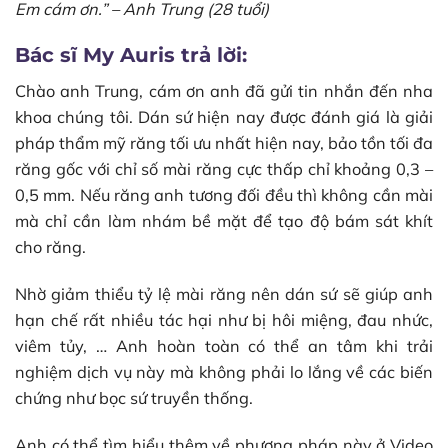
Em cám ơn.” – Anh Trung (28 tuổi)
Bác sĩ My Auris trả lời:
Chào anh Trung, cám ơn anh đã gửi tin nhắn đến nha
khoa chúng tôi. Dán sứ hiện nay được đánh giá là giải
pháp thẩm mỹ răng tối ưu nhất hiện nay, bảo tồn tối đa
răng gốc với chỉ số mài răng cực thấp chỉ khoảng 0,3 –
0,5 mm. Nếu răng anh tương đối đều thì không cần mài
mà chỉ cần làm nhám bề mặt để tạo độ bám sát khít
cho răng.
Nhờ giảm thiểu tỷ lệ mài răng nên dán sứ sẽ giúp anh
hạn chế rất nhiều tác hại như bị hôi miệng, đau nhức,
viêm tủy, … Anh hoàn toàn có thể an tâm khi trải
nghiệm dịch vụ này mà không phải lo lắng về các biến
chứng như bọc sứ truyền thống.
Anh có thể tìm hiểu thêm về phương pháp này ở Video