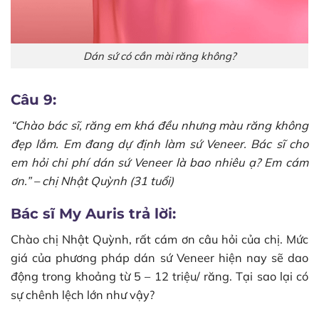
Dán sứ có cần mài răng không?
Câu 9:
“Chào bác sĩ, răng em khá đều nhưng màu răng không
đẹp lắm. Em đang dự định làm sứ Veneer. Bác sĩ cho
em hỏi chi phí dán sứ Veneer là bao nhiêu ạ? Em cám
ơn.” – chị Nhật Quỳnh (31 tuổi)
Bác sĩ My Auris trả lời:
Chào chị Nhật Quỳnh, rất cám ơn câu hỏi của chị. Mức
giá của phương pháp dán sứ Veneer hiện nay sẽ dao
động trong khoảng từ 5 – 12 triệu/ răng. Tại sao lại có
sự chênh lệch lớn như vậy?