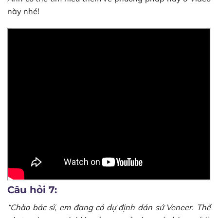
này nhé!
Câu hỏi 7:
“Chào bác sĩ, em đang có dự định dán sứ Veneer. Thế