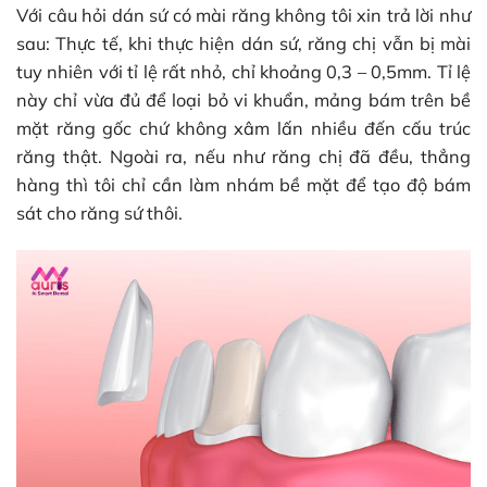
Với câu hỏi dán sứ có mài răng không tôi xin trả lời như
sau: Thực tế, khi thực hiện dán sứ, răng chị vẫn bị mài
tuy nhiên với tỉ lệ rất nhỏ, chỉ khoảng 0,3 – 0,5mm. Tỉ lệ
này chỉ vừa đủ để loại bỏ vi khuẩn, mảng bám trên bề
mặt răng gốc chứ không xâm lấn nhiều đến cấu trúc
răng thật. Ngoài ra, nếu như răng chị đã đều, thẳng
hàng thì tôi chỉ cần làm nhám bề mặt để tạo độ bám
sát cho răng sứ thôi.