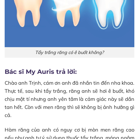
Tẩy trắng răng có ê buốt không?
Bác sĩ My Auris trả lời:
Chào anh Trịnh, cám ơn anh đã nhắn tin đến nha khoa.
Thực tế, sau khi tẩy trắng, răng anh sẽ hơi ê buốt, khó
chịu một tí nhưng anh yên tâm là cảm giác này sẽ dần
tan hết. Còn với men răng thì sẽ không bị ảnh hưởng gì
cả.
Hàm răng của anh có nguy cơ bị mòn men răng cao
nếu như anh tự ý sử dụng thuốc tẩy trắng, máng ngậm