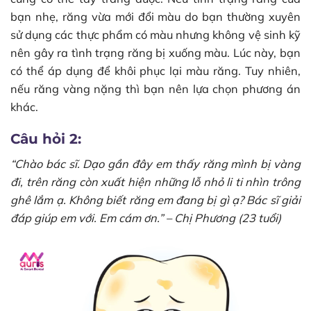
bạn nhẹ, răng vừa mới đổi màu do bạn thường xuyên
sử dụng các thực phẩm có màu nhưng không vệ sinh kỹ
nên gây ra tình trạng răng bị xuống màu. Lúc này, bạn
có thể áp dụng để khôi phục lại màu răng. Tuy nhiên,
nếu răng vàng nặng thì bạn nên lựa chọn phương án
khác.
Câu hỏi 2:
“Chào bác sĩ. Dạo gần đây em thấy răng mình bị vàng
đi, trên răng còn xuất hiện những lỗ nhỏ li ti nhìn trông
ghê lắm ạ. Không biết răng em đang bị gì ạ? Bác sĩ giải
đáp giúp em với. Em cám ơn.” – Chị Phương (23 tuổi)