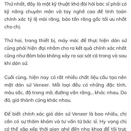
Thứ nhất, đây là một kỹ thuật khó đòi hỏi bác sĩ phải có
kỹ năng chuyên môn và tay nghề cao để tính toán
chính xác tỷ lệ mài răng, bảo tồn răng gốc tối ưu nhất
cho chị.
Thứ hai, trang thiết bị, máy móc để thực hiện dán sứ
cũng phải hiện đại nhằm cho ra kết quả chính xác nhất
cũng như đảm bảo không xảy ra sai sót cả trong và sau
khi dán sứ.
Cuối cùng, hiện nay có rất nhiều chất liệu cấu tạo nên
mặt dán sứ Veneer. Mỗi loại đều có những đặc tính,
màu sắc, độ trong mờ, đường vân răng… khác nhau. Do
đó, giá thành cũng khác nhau.
Để biết chính xác giá dán sứ Veneer là bao nhiêu, chị
cần có sự thăm khám và tư vấn từ bác sĩ. Hy vọng chị
có thể sắp xếp thời gian ghé đến nha khoa để tôi trực