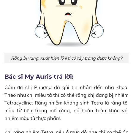
Răng bị vàng, xuất hiện lỗ li ti có tẩy trắng được không?
Bác sĩ My Auris trả lời:
Cám ơn chị Phương đã gửi tin nhắn đến nha khoa.
Theo như chị miêu tả thì có thể răng chị đang bị nhiễm
Tetracycline. Răng nhiễm kháng sinh Tetra là răng tối
màu từ bên trong mô răng, nó hoàn toàn khác với
nhiễm màu từ thực phẩm.
Khi răng nhiễm Tetra, nếu ở mức độ nhẹ chị có thể áp