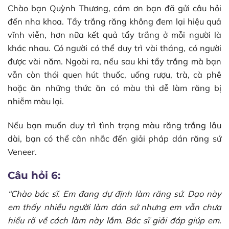
Chào bạn Quỳnh Thương, cám ơn bạn đã gửi câu hỏi
đến nha khoa. Tẩy trắng răng không đem lại hiệu quả
vĩnh viễn, hơn nữa kết quả tẩy trắng ở mỗi người là
khác nhau. Có người có thể duy trì vài tháng, có người
được vài năm. Ngoài ra, nếu sau khi tẩy trắng mà bạn
vẫn còn thói quen hút thuốc, uống rượu, trà, cà phê
hoặc ăn những thức ăn có màu thì dễ làm răng bị
nhiễm màu lại.
Nếu bạn muốn duy trì tình trạng màu răng trắng lâu
dài, bạn có thể cân nhắc đến giải pháp dán răng sứ
Veneer.
Câu hỏi 6:
“Chào bác sĩ. Em đang dự định làm răng sứ. Dạo này
em thấy nhiều người làm dán sứ nhưng em vẫn chưa
hiểu rõ về cách làm này lắm. Bác sĩ giải đáp giúp em.