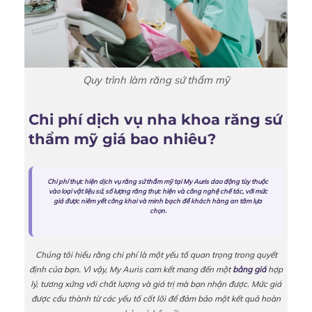
Quy trình làm răng sứ thẩm mỹ
Chi phí dịch vụ nha khoa răng sứ
thẩm mỹ giá bao nhiêu?
Chi phí thực hiện dịch vụ răng sứ thẩm mỹ tại My Auris dao động tùy thuộc
vào loại vật liệu sứ, số lượng răng thực hiện và công nghệ chế tác, với mức
giá được niêm yết công khai và minh bạch để khách hàng an tâm lựa
chọn.
Chúng tôi hiểu rằng chi phí là một yếu tố quan trọng trong quyết
định của bạn. Vì vậy, My Auris cam kết mang đến một
bảng giá
hợp
lý, tương xứng với chất lượng và giá trị mà bạn nhận được. Mức giá
được cấu thành từ các yếu tố cốt lõi để đảm bảo một kết quả hoàn