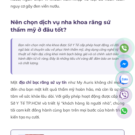
nguy cơ gây đen viền nướu.
Nên chọn dịch vụ nha khoa răng sứ
thẩm mỹ ở đâu tốt?
Bạn nên chọn một nha khoa được Sở Y Tế cấp phép hoạt động, có đội
ngũ bác sĩ chuyên sâu về phục hình thẩm mỹ, ứng dụng công nghệ kỹ
thuật số hiện đại, công khai minh bạch bảng giá và có chính sách bảo
hành điện tử rõ ràng. Đây là những tiêu chí vàng để đảm bảo an toàn
và chất lượng.
Một
địa chỉ bọc răng sứ uy tín
như My Auris không chỉ mang
đến cho bạn một kết quả thẩm mỹ hoàn hảo, mà còn là sự an
tâm về sức khỏe lâu dài. Với giấy phép hoạt động được cấp bởi
Sở Y Tế TP.HCM và triết lý “khách hàng là người nhà”, chúng
tôi cam kết đồng hành cùng bạn trên mọi bước của hành trình
kiến tạo nụ cười.