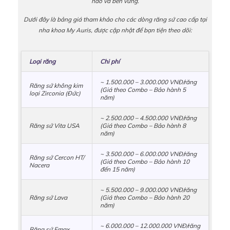
hảo và bền vững.
Dưới đây là bảng giá tham khảo cho các dòng răng sứ cao cấp tại
nha khoa My Auris, được cập nhật để bạn tiện theo dõi:
Loại răng
Chi phí
~ 1.500.000 – 3.000.000 VNĐ/răng
Răng sứ không kim
(Giá theo Combo – Bảo hành 5
loại Zirconia (Đức)
năm)
~ 2.500.000 – 4.500.000 VNĐ/răng
Răng sứ Vita USA
(Giá theo Combo – Bảo hành 8
năm)
~ 3.500.000 – 6.000.000 VNĐ/răng
Răng sứ Cercon HT/
(Giá theo Combo – Bảo hành 10
Nacera
đến 15 năm)
~ 5.500.000 – 9.000.000 VNĐ/răng
Răng sứ Lava
(Giá theo Combo – Bảo hành 20
năm)
~ 6.000.000 – 12.000.000 VNĐ/răng
Răng sứ Emax