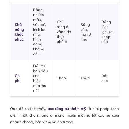
Răng
nhiễm
màu,
Chỉ
Răng
Khả
sứt mẻ,
Răng
răng ố
lệch
năng
lệch lạc
sâu,
vàng do
lạc, sai
khắc
nhẹ,
mẻ vỡ
thực
khớp
phục
hình
nhỏ
phẩm
cắn
dáng
không
đều
Đầu tư
ban đầu
Chi
cao,
Rất
Thấp
Thấp
phí
hiệu
cao
quả lâu
dài
Qua đó có thể thấy,
bọc răng sứ thẩm mỹ
là giải pháp toàn
diện nhất cho những ai mong muốn một sự lột xác nụ cười
nhanh chóng, bền vững và ấn tượng.