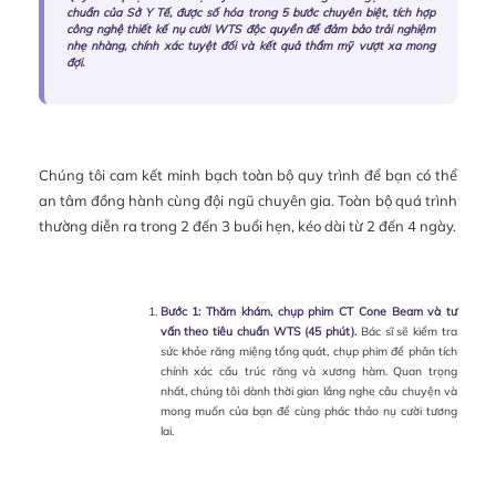
chuẩn của Sở Y Tế, được số hóa trong 5 bước chuyên biệt, tích hợp
công nghệ thiết kế nụ cười WTS độc quyền để đảm bảo trải nghiệm
nhẹ nhàng, chính xác tuyệt đối và kết quả thẩm mỹ vượt xa mong
đợi.
Chúng tôi cam kết minh bạch toàn bộ quy trình để bạn có thể
an tâm đồng hành cùng đội ngũ chuyên gia. Toàn bộ quá trình
thường diễn ra trong 2 đến 3 buổi hẹn, kéo dài từ 2 đến 4 ngày.
Bước 1: Thăm khám, chụp phim CT Cone Beam và tư
vấn theo tiêu chuẩn WTS (45 phút).
Bác sĩ sẽ kiểm tra
sức khỏe răng miệng tổng quát, chụp phim để phân tích
chính xác cấu trúc răng và xương hàm. Quan trọng
nhất, chúng tôi dành thời gian lắng nghe câu chuyện và
mong muốn của bạn để cùng phác thảo nụ cười tương
lai.