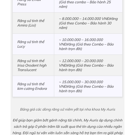
(Giá theo combo – Bảo hành 25
Press
năm)
~ 8.000.000 – 14.000.000 VNĐ/răng
Răng sứ tinh thể
(Giá theo Combo – Bảo hành 30
Amira (Lisi)
năm)
~ 10.000.000 – 16.000.000
Răng sứ tinh thể
VNĐ/răng (Giá theo Combo – Bảo
Lucy
hành trọn đời)
Răng sứ tinh thể
~ 12.000.000 – 20.000.000
Irisa Orodent high
VNĐ/răng (Giá theo Combo – Bảo
Translucent
hành trọn đời)
~ 15.000.000 – 30.000.000
Răng sứ tinh thể
VNĐ/răng (Giá theo Combo – Bảo
kim cương Endora
hành trọn đời)
Bảng giá các dòng răng sứ niêm yết tại nha khoa My Auris
Để giúp bạn giảm bớt gánh nặng tài chính, My Auris áp dụng chính
sách trả góp 0 phần trăm lãi suất qua thẻ tín dụng của nhiều ngân
hàng. Đội ngũ tư vấn viên luôn sẵn sàng hỗ trợ bạn tìm ra giải pháp