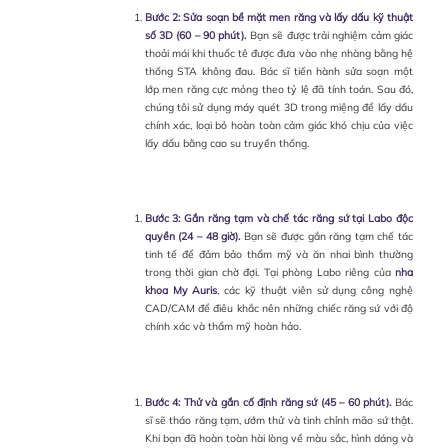
Bước 2: Sửa soạn bề mặt men răng và lấy dấu kỹ thuật
số 3D (60 – 90 phút).
Bạn sẽ được trải nghiệm cảm giác
thoải mái khi thuốc tê được đưa vào nhẹ nhàng bằng hệ
thống STA không đau. Bác sĩ tiến hành sửa soạn một
lớp men răng cực mỏng theo tỷ lệ đã tính toán. Sau đó,
chúng tôi sử dụng máy quét 3D trong miệng để lấy dấu
chính xác, loại bỏ hoàn toàn cảm giác khó chịu của việc
lấy dấu bằng cao su truyền thống.
Bước 3: Gắn răng tạm và chế tác răng sứ tại Labo độc
quyền (24 – 48 giờ).
Bạn sẽ được gắn răng tạm chế tác
tinh tế để đảm bảo thẩm mỹ và ăn nhai bình thường
trong thời gian chờ đợi. Tại phòng Labo riêng của
nha
khoa My Auris
, các kỹ thuật viên sử dụng công nghệ
CAD/CAM để điêu khắc nên những chiếc răng sứ với độ
chính xác và thẩm mỹ hoàn hảo.
Bước 4: Thử và gắn cố định răng sứ (45 – 60 phút).
Bác
sĩ sẽ tháo răng tạm, ướm thử và tinh chỉnh mão sứ thật.
Khi bạn đã hoàn toàn hài lòng về màu sắc, hình dáng và