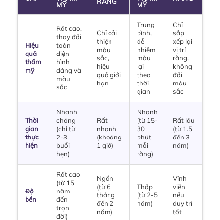
RĂNG
MỸ
MỸ
Trung
Chỉ
Rất cao,
Chỉ cải
bình,
sắp
thay đổi
thiện
dễ
xếp lại
Hiệu
toàn
màu
nhiễm
vị trí
quả
diện
sắc,
màu
răng,
thẩm
hình
hiệu
lại
không
mỹ
dáng và
quả giới
theo
đổi
màu
hạn
thời
màu
sắc
gian
sắc
Nhanh
Nhanh
Thời
chóng
Rất
(từ 15-
Rất lâu
gian
(chỉ từ
nhanh
30
(từ 1.5
thực
2-3
(khoảng
phút
đến 3
hiện
buổi
1 giờ)
mỗi
năm)
hẹn)
răng)
Rất cao
Ngắn
Vĩnh
(từ 15
(từ 6
Thấp
viễn
Độ
năm
tháng
(từ 2-5
nếu
bền
đến
đến 2
năm)
duy trì
trọn
năm)
tốt
đời)