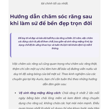
tài chính tối ưu nhất.
Hướng dẫn chăm sóc răng sau
khi làm sứ để bền đẹp trọn đời
Để duy trì vẻ đẹp và kéo dài tuổi thọ của răng sứ trên 20 năm, việc chăm
sóc đúng cách là yếu tố then chốt, bao gồm vệ sinh răng miệng tỉ mỉ, áp
dụng chế độ ăn uống khoa học và tuân thủ lịch tái khám định kỳ mỗi 6
tháng.
Việc chăm sóc răng sứ cũng quan trọng như chăm sóc răng thật,
thậm chí cần một sự chú tâm hơn để bảo vệ đường viền nướu và
duy trì độ sáng bóng của bề mặt sứ. Theo kinh nghiệm của các
chuyên gia tại My Auris, bạn chỉ cần tuân thủ theo những hướng
dẫn đơn giản sau:
Vệ sinh răng miệng đúng cách:
Chải răng ít nhất 2 lần mỗi
ngày bằng bàn chải lông mềm và kem đánh răng chuyên
dụng cho răng sứ, không chứa các hạt mài mòn mạnh. Điều
quan trọng nhất là phải sử dụng chỉ nha khoa hoặc máy tăm