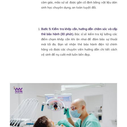
cảm giác, mão sứ sẽ được gắn cố định bằng vật liệu dán
sinh học chuyên dụng, an toàn tuyệt đối.
Bước 5: Kiểm tra khớp cắn, hướng dẫn chăm sóc và cấp
thẻ bảo hành (30 phút).
Bác sĩ sẽ kiểm tra kỹ lưỡng các
điểm chạm khớp cắn khi ăn nhai để đảm bảo sự thoải
mái tối đa. Bạn sẽ nhận thẻ bảo hành điện tử chính
hãng và được các chuyên viên hướng dẫn chi tiết cách
vệ sinh để nụ cười mới luôn bền đẹp.