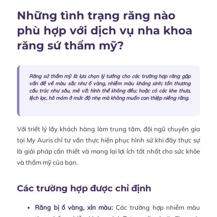
Những tình trạng răng nào
phù hợp với dịch vụ nha khoa
răng sứ thẩm mỹ?
Răng sứ thẩm mỹ là lựa chọn lý tưởng cho các trường hợp răng gặp
vấn đề về màu sắc như ố vàng, nhiễm màu kháng sinh; tổn thương
cấu trúc như sâu, mẻ vỡ; hình thể không đều; hoặc có các khe thưa,
lệch lạc, hô móm ở mức độ nhẹ mà không muốn can thiệp niềng răng.
Với triết lý lấy khách hàng làm trung tâm, đội ngũ chuyên gia
tại My Auris chỉ tư vấn thực hiện phục hình sứ khi đây thực sự
là giải pháp cần thiết và mang lại lợi ích tốt nhất cho sức khỏe
và thẩm mỹ của bạn.
Các trường hợp được chỉ định
Răng bị ố vàng, xỉn màu:
Các trường hợp nhiễm màu