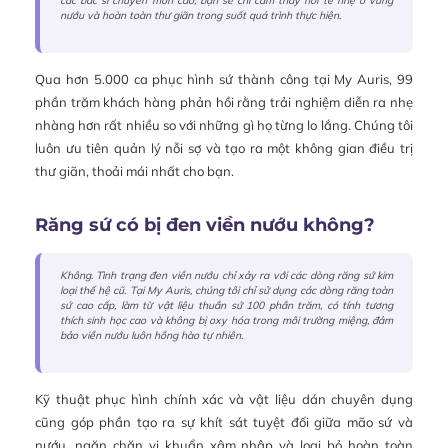
các bác sĩ chuyên môn cao, bạn sẽ chỉ cảm thấy hơi tê nhẹ ở vùng
nướu và hoàn toàn thư giãn trong suốt quá trình thực hiện.
Qua hơn 5.000 ca phục hình sứ thành công tại My Auris, 99
phần trăm khách hàng phản hồi rằng trải nghiệm diễn ra nhẹ
nhàng hơn rất nhiều so với những gì họ từng lo lắng. Chúng tôi
luôn ưu tiên quản lý nỗi sợ và tạo ra một không gian điều trị
thư giãn, thoải mái nhất cho bạn.
Răng sứ có bị đen viền nướu không?
Không. Tình trạng đen viền nướu chỉ xảy ra với các dòng răng sứ kim
loại thế hệ cũ. Tại My Auris, chúng tôi chỉ sử dụng các dòng răng toàn
sứ cao cấp, làm từ vật liệu thuần sứ 100 phần trăm, có tính tương
thích sinh học cao và không bị oxy hóa trong môi trường miệng, đảm
bảo viền nướu luôn hồng hào tự nhiên.
Kỹ thuật phục hình chính xác và vật liệu dán chuyên dụng
cũng góp phần tạo ra sự khít sát tuyệt đối giữa mão sứ và
nướu, ngăn chặn vi khuẩn xâm nhập và loại bỏ hoàn toàn