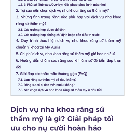
1.3.
3. Phủ sứ (Tabletop/Overlay): Giải pháp phục hình mặt nhai
2.
Tại sao nên chọn dịch vụ nha khoa răng sứ thẩm mỹ?
3.
Những tình trạng răng nào phù hợp với dịch vụ nha khoa
răng sứ thẩm mỹ?
3.1.
Các trường hợp được chỉ định
3.2.
Các trường hợp chống chỉ định hoặc cần điều trị trước
4.
Quy trình thực hiện dịch vụ nha khoa răng sứ thẩm mỹ
chuẩn Y khoa tại My Auris
5.
Chi phí dịch vụ nha khoa răng sứ thẩm mỹ giá bao nhiêu?
6.
Hướng dẫn chăm sóc răng sau khi làm sứ để bền đẹp trọn
đời
7.
Giải đáp các thắc mắc thường gặp (FAQ)
7.1.
Làm răng sứ thẩm mỹ có đau không?
7.2.
Răng sứ có bị đen viền nướu không?
7.3.
Nên chọn dịch vụ nha khoa răng sứ thẩm mỹ ở đâu tốt?
Dịch vụ nha khoa răng sứ
thẩm mỹ là gì? Giải pháp tối
ưu cho nụ cười hoàn hảo