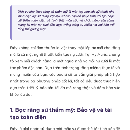
Dịch vụ nha khoa răng sứ thẩm mỹ là một tập hợp các kỹ thuật nha
khoa hiện đại sử dụng vật liệu sứ cao cấp để phục hình, tái tạo hoặc
cải thiện toàn diện về hình thể, màu sắc và chức năng của răng,
mang lại một nụ cười đều đẹp, trắng sáng tự nhiên và hài hòa với
tổng thể gương mặt.
Đây không chỉ đơn thuần là việc thay một lớp áo mới cho răng
mà là cả một nghệ thuật kiến tạo nụ cười. Tại My Auris, chúng
tôi xem mỗi khách hàng là một người nhà và mỗi nụ cười là một
tác phẩm độc bản. Dựa trên tình trạng răng miệng thực tế và
mong muốn của bạn, các bác sĩ sẽ tư vấn giải pháp phù hợp
nhất trong ba phương pháp cốt lõi, tất cả đều được thực hiện
dựa trên triết lý bảo tồn tối đa mô răng thật và đảm bảo sức
khỏe lâu dài.
1. Bọc răng sứ thẩm mỹ: Bảo vệ và tái
tạo toàn diện
Đây là giải pháp sử dụng một mão sứ được chế tác tinh xảo để