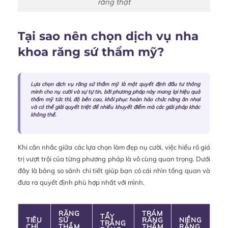
răng thật
Tại sao nên chọn dịch vụ nha
khoa răng sứ thẩm mỹ?
Lựa chọn dịch vụ răng sứ thẩm mỹ là một quyết định đầu tư thông
minh cho nụ cười và sự tự tin, bởi phương pháp này mang lại hiệu quả
thẩm mỹ tức thì, độ bền cao, khôi phục hoàn hảo chức năng ăn nhai
và có thể giải quyết triệt để nhiều khuyết điểm mà các giải pháp khác
không thể.
Khi cân nhắc giữa các lựa chọn làm đẹp nụ cười, việc hiểu rõ giá
trị vượt trội của từng phương pháp là vô cùng quan trọng. Dưới
đây là bảng so sánh chi tiết giúp bạn có cái nhìn tổng quan và
đưa ra quyết định phù hợp nhất với mình.
RĂNG
TRÁM
TẨY
TIÊU
SỨ
RĂNG
NIỀNG
TRẮNG
CHÍ
THẨM
THẨM
RĂNG