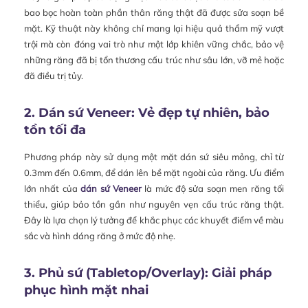
bao bọc hoàn toàn phần thân răng thật đã được sửa soạn bề
mặt. Kỹ thuật này không chỉ mang lại hiệu quả thẩm mỹ vượt
trội mà còn đóng vai trò như một lớp khiên vững chắc, bảo vệ
những răng đã bị tổn thương cấu trúc như sâu lớn, vỡ mẻ hoặc
đã điều trị tủy.
2. Dán sứ Veneer: Vẻ đẹp tự nhiên, bảo
tồn tối đa
Phương pháp này sử dụng một mặt dán sứ siêu mỏng, chỉ từ
0.3mm đến 0.6mm, để dán lên bề mặt ngoài của răng. Ưu điểm
lớn nhất của
dán sứ Veneer
là mức độ sửa soạn men răng tối
thiểu, giúp bảo tồn gần như nguyên vẹn cấu trúc răng thật.
Đây là lựa chọn lý tưởng để khắc phục các khuyết điểm về màu
sắc và hình dáng răng ở mức độ nhẹ.
3. Phủ sứ (Tabletop/Overlay): Giải pháp
phục hình mặt nhai