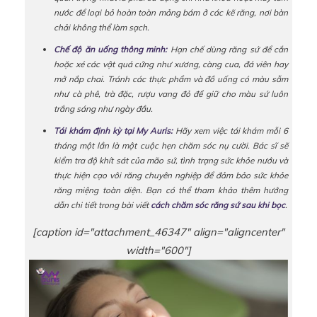
nước để loại bỏ hoàn toàn mảng bám ở các kẽ răng, nơi bàn
chải không thể làm sạch.
Chế độ ăn uống thông minh:
Hạn chế dùng răng sứ để cắn
hoặc xé các vật quá cứng như xương, càng cua, đá viên hay
mở nắp chai. Tránh các thực phẩm và đồ uống có màu sẫm
như cà phê, trà đặc, rượu vang đỏ để giữ cho màu sứ luôn
trắng sáng như ngày đầu.
Tái khám định kỳ tại My Auris:
Hãy xem việc tái khám mỗi 6
tháng một lần là một cuộc hẹn chăm sóc nụ cười. Bác sĩ sẽ
kiểm tra độ khít sát của mão sứ, tình trạng sức khỏe nướu và
thực hiện cạo vôi răng chuyên nghiệp để đảm bảo sức khỏe
răng miệng toàn diện. Bạn có thể tham khảo thêm hướng
dẫn chi tiết trong bài viết
cách chăm sóc răng sứ sau khi bọc
.
[caption id="attachment_46347" align="aligncenter"
width="600"]