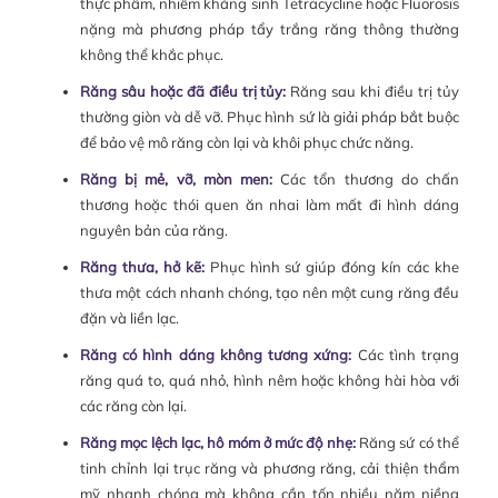
thực phẩm, nhiễm kháng sinh Tetracycline hoặc Fluorosis
nặng mà phương pháp tẩy trắng răng thông thường
không thể khắc phục.
Răng sâu hoặc đã điều trị tủy:
Răng sau khi điều trị tủy
thường giòn và dễ vỡ. Phục hình sứ là giải pháp bắt buộc
để bảo vệ mô răng còn lại và khôi phục chức năng.
Răng bị mẻ, vỡ, mòn men:
Các tổn thương do chấn
thương hoặc thói quen ăn nhai làm mất đi hình dáng
nguyên bản của răng.
Răng thưa, hở kẽ:
Phục hình sứ giúp đóng kín các khe
thưa một cách nhanh chóng, tạo nên một cung răng đều
đặn và liền lạc.
Răng có hình dáng không tương xứng:
Các tình trạng
răng quá to, quá nhỏ, hình nêm hoặc không hài hòa với
các răng còn lại.
Răng mọc lệch lạc, hô móm ở mức độ nhẹ:
Răng sứ có thể
tinh chỉnh lại trục răng và phương răng, cải thiện thẩm
mỹ nhanh chóng mà không cần tốn nhiều năm niềng