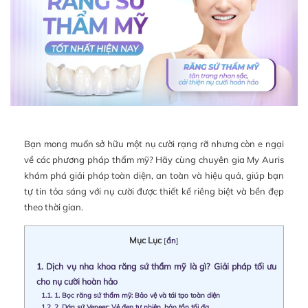
Bạn mong muốn sở hữu một nụ cười rạng rỡ nhưng còn e ngại
về các phương pháp thẩm mỹ? Hãy cùng chuyên gia My Auris
khám phá giải pháp toàn diện, an toàn và hiệu quả, giúp bạn
tự tin tỏa sáng với nụ cười được thiết kế riêng biệt và bền đẹp
theo thời gian.
Mục Lục
[
ẩn
]
1.
Dịch vụ nha khoa răng sứ thẩm mỹ là gì? Giải pháp tối ưu
cho nụ cười hoàn hảo
1.1.
1. Bọc răng sứ thẩm mỹ: Bảo vệ và tái tạo toàn diện
1.2.
2. Dán sứ Veneer: Vẻ đẹp tự nhiên, bảo tồn tối đa