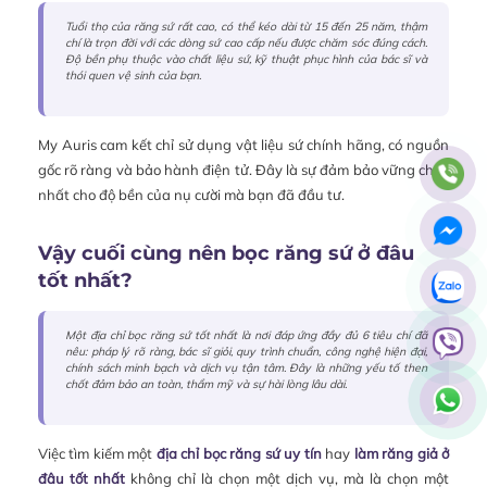
Tuổi thọ của răng sứ rất cao, có thể kéo dài từ 15 đến 25 năm, thậm
chí là trọn đời với các dòng sứ cao cấp nếu được chăm sóc đúng cách.
Độ bền phụ thuộc vào chất liệu sứ, kỹ thuật phục hình của bác sĩ và
thói quen vệ sinh của bạn.
My Auris cam kết chỉ sử dụng vật liệu sứ chính hãng, có nguồn
gốc rõ ràng và bảo hành điện tử. Đây là sự đảm bảo vững chắc
nhất cho độ bền của nụ cười mà bạn đã đầu tư.
Vậy cuối cùng nên bọc răng sứ ở đâu
tốt nhất?
Một địa chỉ bọc răng sứ tốt nhất là nơi đáp ứng đầy đủ 6 tiêu chí đã
nêu: pháp lý rõ ràng, bác sĩ giỏi, quy trình chuẩn, công nghệ hiện đại,
chính sách minh bạch và dịch vụ tận tâm. Đây là những yếu tố then
chốt đảm bảo an toàn, thẩm mỹ và sự hài lòng lâu dài.
Việc tìm kiếm một
địa chỉ bọc răng sứ uy tín
hay
làm răng giả ở
đâu tốt nhất
không chỉ là chọn một dịch vụ, mà là chọn một