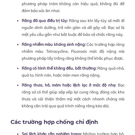
phương pháp trám không còn hiệu quả, không đủ để
đảm bảo sức ăn nhai.
Răng đã qua điều trị tủy:
Răng sau khi lấy tủy sẽ mất đi
nguồn dinh dưỡng, trở nên giòn và dễ gãy vỡ. Bọc sứ là
một yêu cầu gần như bắt buộc để bảo vệ chiếc răng này.
Răng nhiễm màu kháng sinh nặng:
Các trường hợp răng
nhiễm màu Tetracycline, Fluorosis mức độ nặng mà
phương pháp tẩy trắng răng không thể khắc phục được.
Răng có hình thể không đều, bất thường:
Răng quá nhỏ,
quá to, hình nón, hoặc mòn men răng nặng.
Răng thưa, hô, móm hoặc lệch lạc ở mức độ nhẹ:
Bọc
răng sứ có thể giúp sắp xếp lại cung răng, đóng các khe
thưa và cải thiện thẩm mỹ một cách nhanh chóng mà
không cần trải qua quá trình niềng răng kéo dài.
Các trường hợp chống chỉ định
Sai lệch khớp cắn nghiêm trọng:
Những trường hợp hô,