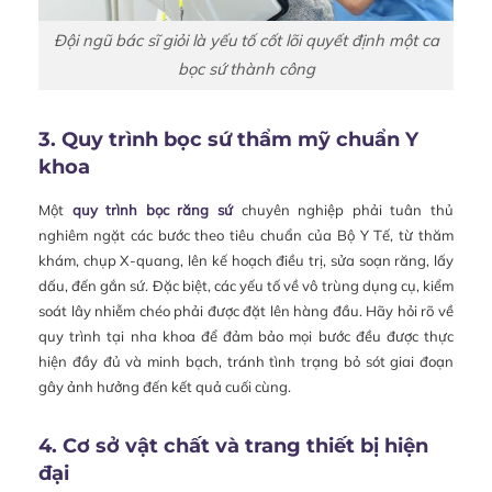
Đội ngũ bác sĩ giỏi là yếu tố cốt lõi quyết định một ca
bọc sứ thành công
3. Quy trình bọc sứ thẩm mỹ chuẩn Y
khoa
Một
quy trình bọc răng sứ
chuyên nghiệp phải tuân thủ
nghiêm ngặt các bước theo tiêu chuẩn của Bộ Y Tế, từ thăm
khám, chụp X-quang, lên kế hoạch điều trị, sửa soạn răng, lấy
dấu, đến gắn sứ. Đặc biệt, các yếu tố về vô trùng dụng cụ, kiểm
soát lây nhiễm chéo phải được đặt lên hàng đầu. Hãy hỏi rõ về
quy trình tại nha khoa để đảm bảo mọi bước đều được thực
hiện đầy đủ và minh bạch, tránh tình trạng bỏ sót giai đoạn
gây ảnh hưởng đến kết quả cuối cùng.
4. Cơ sở vật chất và trang thiết bị hiện
đại