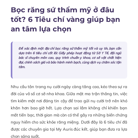
Bọc răng sứ thẩm mỹ ở đâu
tốt? 6 Tiêu chí vàng giúp bạn
an tâm lựa chọn
Để xác định một địa chỉ bọc răng sứ thẩm mỹ tốt và uy tín, bạn cần
dựa trên 6 tiêu chí cốt lõi: Giấy phép hoạt động từ Sở Y Tế, đội ngũ
bác sĩ chuyên môn cao, quy trình chuẩn y khoa, cơ sở vật chất hiện
đại, chính sách giá và bảo hành minh bạch, cùng dịch vụ chăm sóc tận
tâm.
Nhu cầu tân trang nụ cười ngày càng tăng cao, kéo theo sự ra
đời của vô số cơ sở nha khoa. Giữa một ma trận thông tin, việc
tìm kiếm một nơi đáng tin cậy để trao gửi nụ cười trở nên khó
khăn hơn bao giờ hết. Lựa chọn sai lầm không chỉ khiến bạn
mất tiền bạc, thời gian mà còn có thể gây ra những biến chứng
nguy hiểm cho sức khỏe răng miệng. Dưới đây là 6 tiêu chí đã
được các chuyên gia tại My Auris đúc kết, giúp bạn đưa ra lựa
chọn sáng suốt.