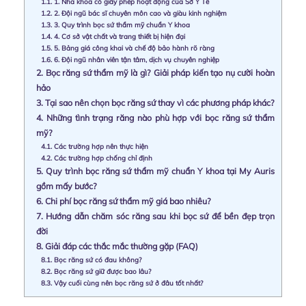
1.1.
1. Nha khoa có giấy phép hoạt động của Sở Y Tế
1.2.
2. Đội ngũ bác sĩ chuyên môn cao và giàu kinh nghiệm
1.3.
3. Quy trình bọc sứ thẩm mỹ chuẩn Y khoa
1.4.
4. Cơ sở vật chất và trang thiết bị hiện đại
1.5.
5. Bảng giá công khai và chế độ bảo hành rõ ràng
1.6.
6. Đội ngũ nhân viên tận tâm, dịch vụ chuyên nghiệp
2.
Bọc răng sứ thẩm mỹ là gì? Giải pháp kiến tạo nụ cười hoàn
hảo
3.
Tại sao nên chọn bọc răng sứ thay vì các phương pháp khác?
4.
Những tình trạng răng nào phù hợp với bọc răng sứ thẩm
mỹ?
4.1.
Các trường hợp nên thực hiện
4.2.
Các trường hợp chống chỉ định
5.
Quy trình bọc răng sứ thẩm mỹ chuẩn Y khoa tại My Auris
gồm mấy bước?
6.
Chi phí bọc răng sứ thẩm mỹ giá bao nhiêu?
7.
Hướng dẫn chăm sóc răng sau khi bọc sứ để bền đẹp trọn
đời
8.
Giải đáp các thắc mắc thường gặp (FAQ)
8.1.
Bọc răng sứ có đau không?
8.2.
Bọc răng sứ giữ được bao lâu?
8.3.
Vậy cuối cùng nên bọc răng sứ ở đâu tốt nhất?