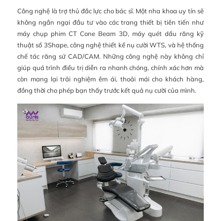
Công nghệ là trợ thủ đắc lực cho bác sĩ. Một nha khoa uy tín sẽ
không ngần ngại đầu tư vào các trang thiết bị tiên tiến như
máy chụp phim CT Cone Beam 3D, máy quét dấu răng kỹ
thuật số 3Shape, công nghệ thiết kế nụ cười WTS, và hệ thống
chế tác răng sứ CAD/CAM. Những công nghệ này không chỉ
giúp quá trình điều trị diễn ra nhanh chóng, chính xác hơn mà
còn mang lại trải nghiệm êm ái, thoải mái cho khách hàng,
đồng thời cho phép bạn thấy trước kết quả nụ cười của mình.