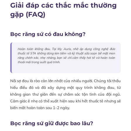
Giải đáp các thắc mắc thường
gặp (FAQ)
Bọc răng sứ có đau không?
Hoàn toàn không đau. Tại My Auris, nhờ áp dụng công nghệ đưa
thuốc tê STA không dùng kim tiêm và kỹ thuật sửa soạn bề mặt men
răng chính xác, nhẹ nhàng, bạn sẽ chỉ cảm thấy hơi tê và hoàn toàn
thoải mái trong suốt quá trình.
Nỗi sợ đau là rào cản lớn nhất của nhiều người. Chúng tôi thấu
hiểu điều đó và đã xây dựng một quy trình không đau, từ
không gian thư giãn đến sự chăm sóc tận tình của đội ngũ.
Cảm giác ê nhẹ có thể xuất hiện sau khi hết thuốc tê nhưng sẽ
biến mất hoàn toàn sau 1-2 ngày.
Bọc răng sứ giữ được bao lâu?