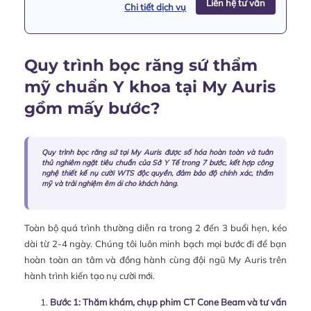
Liên hệ tư vấn
Chi tiết dịch vụ
Quy trình bọc răng sứ thẩm
mỹ chuẩn Y khoa tại My Auris
gồm mấy bước?
Quy trình bọc răng sứ tại My Auris được số hóa hoàn toàn và tuân
thủ nghiêm ngặt tiêu chuẩn của Sở Y Tế trong 7 bước, kết hợp công
nghệ thiết kế nụ cười WTS độc quyền, đảm bảo độ chính xác, thẩm
mỹ và trải nghiệm êm ái cho khách hàng.
Toàn bộ quá trình thường diễn ra trong 2 đến 3 buổi hẹn, kéo
dài từ 2-4 ngày. Chúng tôi luôn minh bạch mọi bước đi để bạn
hoàn toàn an tâm và đồng hành cùng đội ngũ My Auris trên
hành trình kiến tạo nụ cười mới.
Bước 1: Thăm khám, chụp phim CT Cone Beam và tư vấn