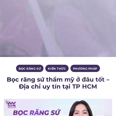
BỌC RĂNG SỨ
,
KIẾN THỨC
,
PHƯƠNG PHÁP
Bọc răng sứ thẩm mỹ ở đâu tốt –
Địa chỉ uy tín tại TP HCM