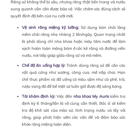
Răng sứ không thể bị sâu, nhưng răng thật bên trong và nướu
xung quanh vẫn cần được bảo vệ. Việc chăm sóc đúng cách sẽ
quyết định độ bền của nụ cười mới.
Vệ sinh răng miệng kỹ lưỡng:
Sử dụng bàn chải lông
mềm chải răng nhẹ nhàng 2 lần/ngày. Quan trọng nhất
là phải dùng chỉ nha khoa hoặc máy tăm nước để làm
sạch hoàn toàn mảng bám ở các kẽ răng và đường viền
nướu, nơi tiếp giáp giữa răng sứ và mô mềm.
Chế độ ăn uống hợp lý:
Tránh dùng răng sứ để cắn các
vật quá cứng như xương, càng cua, mở nắp chai. Hạn
chế thực phẩm và đồ uống có màu sậm như cà phê, trà,
rượu vang đỏ để bề mặt sứ luôn giữ được độ sáng bóng.
Tái khám định kỳ:
Việc đến
nha khoa My Auris
kiểm tra
định kỳ 6 tháng/lần là vô cùng cần thiết. Bác sĩ sẽ kiểm
tra độ khít sát của mão sứ, tình trạng nướu và lấy vôi
răng, giúp phát hiện sớm các vấn đề và đảm bảo sức
khỏe răng miệng toàn diện.