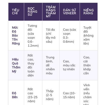
TRÁM
BỌC
TIÊU
RĂNG
DÁN SỨ
NIỀNG
RĂNG
CHÍ
THẨM
VENEER
RĂNG
SỨ
MỸ
Tương
Mức
Tuyệt
đối
Tối đa
Cao (sửa
Độ
đối
(sửa
(chỉ
soạn
Bảo
(không
soạn
lấy mô
0.3-
Tồn
xâm
0.6-
sâu)
0.6mm)
Răng
lấn)
1.2mm)
Rất
Trung
Cao,
Hiệu
cao,
bình,
Cao,
cải
Quả
thay
dễ
màu sắc
thiện
Thẩm
đổi
nhiễm
tự nhiên
khớp
Mỹ
toàn
màu
cắn
diện
Vĩnh
Rất
viễn
Thấp
Độ
cao
Cao (10-
(nếu
(2-5
Bền
(15-25
15 năm)
chăm
năm)
năm)
sóc
tốt)