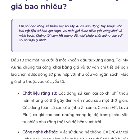
giá bao nhiêu?
Chi phí bọc răng sứ thẩm mỹ tại My Auris dao động tùy thuộc vào
loại vật liệu sứ bạn lựa chọn, với mức giá được niêm yết công khai và
minh bạch. Chúng tôi cam kết mang đến giải pháp chất lượng cao với
chi phí hợp lý nhất.
Đầu tư cho một nụ cười là một khoản đầu tư xứng đáng. Tại My
Auris, chúng tôi công khai bảng giá và tư vấn chi tiết để bạn
lựa chọn được dòng sứ phù hợp với nhu cầu và ngân sách. Mức
giá phụ thuộc vào các yếu tố:
Chất liệu răng sứ:
Các dòng sứ kim loại có chi phí thấp
hơn nhưng có thể gây đen viền nướu sau một thời gian.
Các dòng toàn sứ cao cấp (như Zirconia, Cercon HT, Lava
Plus) có giá cao hơn nhưng mang lại độ trong, màu sắc
tự nhiên như răng thật và độ bền vượt trội.
Công nghệ chế tác:
Việc sử dụng hệ thống CAD/CAM tại
Labo nha khoa đảm bảo mão sứ được chế tác chính xác