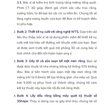
1:1.
Bác sĩ sẽ kiểm tra tình trạng răng miệng tổng quát.
Phim CT 3D giúp đánh giá chính xác cấu trúc răng,
xương hàm, từ đó loại bỏ các rủi ro tiềm ẩn. Chúng tôi sẽ
lắng nghe mong muốn của bạn để đưa ra kế hoạch điều
trị phù hợp.
Bước 2: Thiết kế nụ cười với công nghệ WTS.
Dựa trên dữ
liệu thu thập, bác sĩ sẽ sử dụng phần mềm để thiết kế nụ
cười mới hài hòa với đường nét khuôn mặt của bạn. Bạn
sẽ được xem trước kết quả mô phỏng 3D và cùng bác sĩ
tinh chỉnh cho đến khi hoàn toàn ưng ý.
Bước 3: Gây tê và sửa soạn bề mặt men răng.
Bạn sẽ
được đưa thuốc tê nhẹ nhàng bằng hệ thống STA không
đau. Bác sĩ tiến hành sửa soạn một lớp men răng rất
mỏng (chỉ từ 0.6mm) để tạo không gian cho mão sứ. Qua
hơn 5.000 ca phục hình sứ thành công, chúng tôi cam
kết kỹ thuật này bảo tồn tối đa mô răng thật.
Bước 4: Lấy dấu răng bằng máy quét kỹ thuật số
3Shape.
Thay vì dùng cao su gây khó chịu, chúng tôi sử