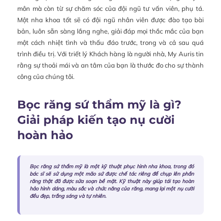
môn mà còn từ sự chăm sóc của đội ngũ tư vấn viên, phụ tá.
Một nha khoa tốt sẽ có đội ngũ nhân viên được đào tạo bài
bản, luôn sẵn sàng lắng nghe, giải đáp mọi thắc mắc của bạn
một cách nhiệt tình và thấu đáo trước, trong và cả sau quá
trình điều trị. Với triết lý Khách hàng là người nhà, My Auris tin
rằng sự thoải mái và an tâm của bạn là thước đo cho sự thành
công của chúng tôi.
Bọc răng sứ thẩm mỹ là gì?
Giải pháp kiến tạo nụ cười
hoàn hảo
Bọc răng sứ thẩm mỹ là một kỹ thuật phục hình nha khoa, trong đó
bác sĩ sẽ sử dụng một mão sứ được chế tác riêng để chụp lên phần
răng thật đã được sửa soạn bề mặt. Kỹ thuật này giúp tái tạo hoàn
hảo hình dáng, màu sắc và chức năng của răng, mang lại một nụ cười
đều đẹp, trắng sáng và tự nhiên.