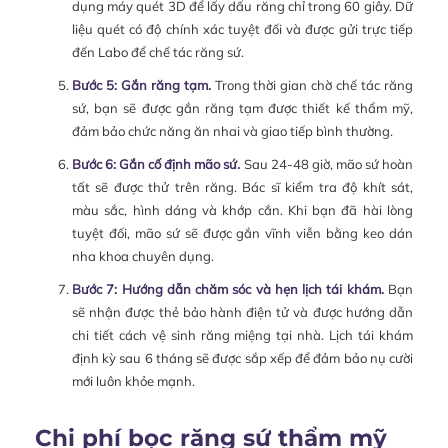
dụng máy quét 3D để lấy dấu răng chỉ trong 60 giây. Dữ
liệu quét có độ chính xác tuyệt đối và được gửi trực tiếp
đến Labo để chế tác răng sứ.
Bước 5: Gắn răng tạm.
Trong thời gian chờ chế tác răng
sứ, bạn sẽ được gắn răng tạm được thiết kế thẩm mỹ,
đảm bảo chức năng ăn nhai và giao tiếp bình thường.
Bước 6: Gắn cố định mão sứ.
Sau 24-48 giờ, mão sứ hoàn
tất sẽ được thử trên răng. Bác sĩ kiểm tra độ khít sát,
màu sắc, hình dáng và khớp cắn. Khi bạn đã hài lòng
tuyệt đối, mão sứ sẽ được gắn vĩnh viễn bằng keo dán
nha khoa chuyên dụng.
Bước 7: Hướng dẫn chăm sóc và hẹn lịch tái khám.
Bạn
sẽ nhận được thẻ bảo hành điện tử và được hướng dẫn
chi tiết cách vệ sinh răng miệng tại nhà. Lịch tái khám
định kỳ sau 6 tháng sẽ được sắp xếp để đảm bảo nụ cười
mới luôn khỏe mạnh.
Chi phí bọc răng sứ thẩm mỹ