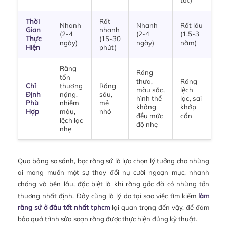
Thời
Rất
Nhanh
Nhanh
Rất lâu
Gian
nhanh
(2-4
(2-4
(1.5-3
Thực
(15-30
ngày)
ngày)
năm)
Hiện
phút)
Răng
Răng
tổn
thưa,
Răng
Chỉ
thương
Răng
màu sắc,
lệch
Định
nặng,
sâu,
hình thể
lạc, sai
Phù
nhiễm
mẻ
không
khớp
Hợp
màu,
nhỏ
đều mức
cắn
lệch lạc
độ nhẹ
nhẹ
Qua bảng so sánh, bọc răng sứ là lựa chọn lý tưởng cho những
ai mong muốn một sự thay đổi nụ cười ngoạn mục, nhanh
chóng và bền lâu, đặc biệt là khi răng gốc đã có những tổn
thương nhất định. Đây cũng là lý do tại sao việc tìm kiếm
làm
răng sứ ở đâu tốt nhất tphcm
lại quan trọng đến vậy, để đảm
bảo quá trình sửa soạn răng được thực hiện đúng kỹ thuật.