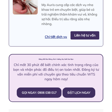
My Auris cung cấp các dịch vụ nha
khoa trẻ em chuyên biệt, giúp bé có
trải nghiệm thăm khám vui vẻ, không
sợ hãi. Điều trị sâu răng sữa nhẹ
nhàng.
Liên hệ tư vấn
Chi tiết dịch vụ
Đừng Để Sâu Răng Ảnh Hưởng Nụ Cười Của Bạn
Chỉ mất 30 phút để biết chính xác tình trạng răng của
bạn và nhận phác đồ điều trị an toàn nhất. Đăng ký tư
vấn miễn phí với chuyên gia theo tiêu chuẩn WTS
ngay hôm nay!
GỌI NGAY: 0906 038 017
ĐẶT LỊCH NGAY