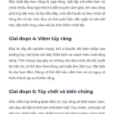
Bên dưới lớp men răng là ngà răng, một lớp mô mềm hơn và
chứa nhiều ống ngà nhỏ li ti dẫn truyền cảm giác. Khi sâu răng
phá hủy lớp men và lan đến đây, mức độ ê buốt và đau nhức sẽ
tăng lên rõ rệt. Cơn đau có thể xuất hiện đột ngột và kéo dài
hơn, đặc biệt nhạy cảm với các kích thích nhiệt độ.
Giai đoạn 4: Viêm tủy răng
Đây là cấp độ nghiêm trọng, khi vi khuẩn đã xâm nhập vào
buồng tủy, nơi chứa các dây thần kinh và mạch máu nuôi sống
răng. Tình trạng này gây ra những cơn đau nhức dữ dội, buốt
lên tận óc, có thể đau theo từng cơn hoặc âm ỉ liên tục, đặc biệt
là vào ban đêm. Răng có thể đổi màu sẫm hơn và có nguy cơ
hình thành áp xe ở chân răng.
Giai đoạn 5: Tủy chết và biến chứng
Nếu viêm tủy không được điều trị, tủy răng sẽ chết hoàn toàn,
cơn đau dữ dội có thể tạm thời biến mất. Tuy nhiên, vi khuẩn sẽ
tiếp tục phát triển, gây nhiễm trùng lan rộng xuống vùng chóp