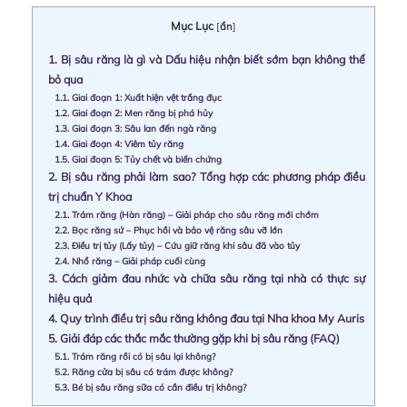
Mục Lục
[
ẩn
]
1.
Bị sâu răng là gì và Dấu hiệu nhận biết sớm bạn không thể
bỏ qua
1.1.
Giai đoạn 1: Xuất hiện vệt trắng đục
1.2.
Giai đoạn 2: Men răng bị phá hủy
1.3.
Giai đoạn 3: Sâu lan đến ngà răng
1.4.
Giai đoạn 4: Viêm tủy răng
1.5.
Giai đoạn 5: Tủy chết và biến chứng
2.
Bị sâu răng phải làm sao? Tổng hợp các phương pháp điều
trị chuẩn Y Khoa
2.1.
Trám răng (Hàn răng) – Giải pháp cho sâu răng mới chớm
2.2.
Bọc răng sứ – Phục hồi và bảo vệ răng sâu vỡ lớn
2.3.
Điều trị tủy (Lấy tủy) – Cứu giữ răng khi sâu đã vào tủy
2.4.
Nhổ răng – Giải pháp cuối cùng
3.
Cách giảm đau nhức và chữa sâu răng tại nhà có thực sự
hiệu quả
4.
Quy trình điều trị sâu răng không đau tại Nha khoa My Auris
5.
Giải đáp các thắc mắc thường gặp khi bị sâu răng (FAQ)
5.1.
Trám răng rồi có bị sâu lại không?
5.2.
Răng cửa bị sâu có trám được không?
5.3.
Bé bị sâu răng sữa có cần điều trị không?