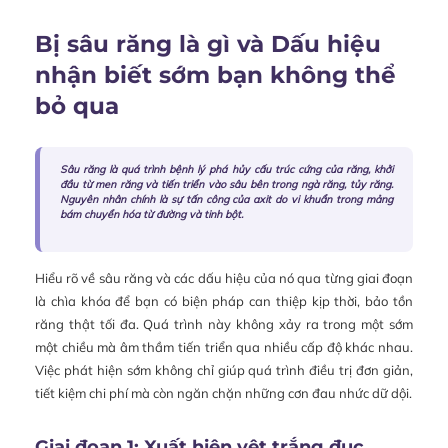
Bị sâu răng là gì và Dấu hiệu
nhận biết sớm bạn không thể
bỏ qua
Sâu răng là quá trình bệnh lý phá hủy cấu trúc cứng của răng, khởi
đầu từ men răng và tiến triển vào sâu bên trong ngà răng, tủy răng.
Nguyên nhân chính là sự tấn công của axit do vi khuẩn trong mảng
bám chuyển hóa từ đường và tinh bột.
Hiểu rõ về sâu răng và các dấu hiệu của nó qua từng giai đoạn
là chìa khóa để bạn có biện pháp can thiệp kịp thời, bảo tồn
răng thật tối đa. Quá trình này không xảy ra trong một sớm
một chiều mà âm thầm tiến triển qua nhiều cấp độ khác nhau.
Việc phát hiện sớm không chỉ giúp quá trình điều trị đơn giản,
tiết kiệm chi phí mà còn ngăn chặn những cơn đau nhức dữ dội.
Giai đoạn 1: Xuất hiện vệt trắng đục