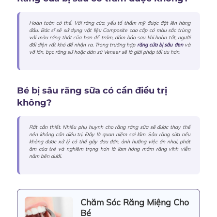
Hoàn toàn có thể. Với răng cửa, yếu tố thẩm mỹ được đặt lên hàng
đầu. Bác sĩ sẽ sử dụng vật liệu Composite cao cấp có màu sắc trùng
với màu răng thật của bạn để trám, đảm bảo sau khi hoàn tất, người
đối diện rất khó để nhận ra. Trong trường hợp
răng cửa bị sâu đen
và
vỡ lớn, bọc răng sứ hoặc dán sứ Veneer sẽ là giải pháp tối ưu hơn.
Bé bị sâu răng sữa có cần điều trị
không?
Rất cần thiết. Nhiều phụ huynh cho rằng răng sữa sẽ được thay thế
nên không cần điều trị. Đây là quan niệm sai lầm. Sâu răng sữa nếu
không được xử lý có thể gây đau đớn, ảnh hưởng việc ăn nhai, phát
âm của trẻ và nghiêm trọng hơn là làm hỏng mầm răng vĩnh viễn
nằm bên dưới.
Chăm Sóc Răng Miệng Cho
Bé