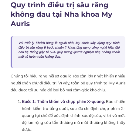
Quy trình điều trị sâu răng
không đau tại Nha khoa My
Auris
Với triết lý Khách hàng là người nhà, My Auris xây dựng quy trình
điều trị sâu răng 5 bước chuẩn Y khoa, ứng dụng công nghệ hiện đại
như hệ thống gây tê STA giúp mang lại trải nghiệm nhẹ nhàng, thoải
mái và hoàn toàn không đau.
Chúng tôi hiểu rằng nỗi sợ đau là rào cản lớn nhất khiến nhiều
người chần chừ đi điều trị. Vì vậy, toàn bộ quy trình tại My Auris
đều được tối ưu hóa để loại bỏ mọi cảm giác khó chịu.
Bước 1: Thăm khám và chụp phim X-quang:
Bác sĩ tiến
hành kiểm tra tổng quát, sau đó chỉ định chụp phim X-
quang tại chỗ để xác định chính xác độ sâu, vị trí và mức
độ lan rộng của tổn thương mà mắt thường không thấy
được.