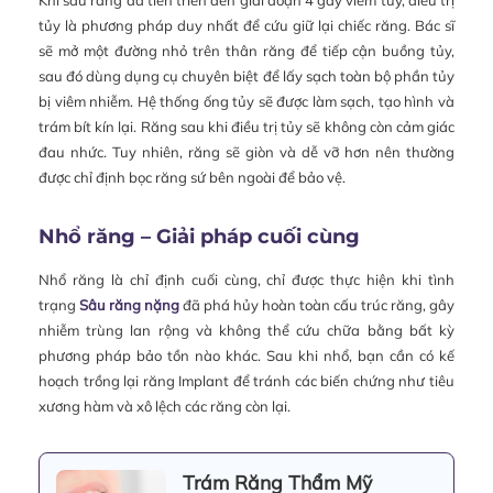
tủy là phương pháp duy nhất để cứu giữ lại chiếc răng. Bác sĩ
sẽ mở một đường nhỏ trên thân răng để tiếp cận buồng tủy,
sau đó dùng dụng cụ chuyên biệt để lấy sạch toàn bộ phần tủy
bị viêm nhiễm. Hệ thống ống tủy sẽ được làm sạch, tạo hình và
trám bít kín lại. Răng sau khi điều trị tủy sẽ không còn cảm giác
đau nhức. Tuy nhiên, răng sẽ giòn và dễ vỡ hơn nên thường
được chỉ định bọc răng sứ bên ngoài để bảo vệ.
Nhổ răng – Giải pháp cuối cùng
Nhổ răng là chỉ định cuối cùng, chỉ được thực hiện khi tình
trạng
Sâu răng nặng
đã phá hủy hoàn toàn cấu trúc răng, gây
nhiễm trùng lan rộng và không thể cứu chữa bằng bất kỳ
phương pháp bảo tồn nào khác. Sau khi nhổ, bạn cần có kế
hoạch trồng lại răng Implant để tránh các biến chứng như tiêu
xương hàm và xô lệch các răng còn lại.
Trám Răng Thẩm Mỹ