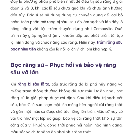
Đây là phương pháp phổ biến nhất để điều trị sâu răng ở giai
đoạn 2 và 3, khi các lỗ sâu chưa quá lớn và chưa ảnh hưởng
đến tủy. Bác sĩ sẽ sử dụng dụng cụ chuyên dụng để loại bỏ
hoàn toàn phần mô răng bị sâu, sau đó làm sạch và lấp đầy lỗ
hổng bằng vật liệu trám chuyên dụng như Composite. Quá
trình này giúp ngăn chặn vi khuẩn tiếp tục phát triển, tái tạo
lại hình dáng và chức năng của răng. Hiện nay,
trám răng sâu
bao nhiêu tiền
không còn là nỗi lo lớn vì chi phí khá hợp lý.
Bọc răng sứ – Phục hồi và bảo vệ răng
sâu vỡ lớn
Khi
răng bị sâu lỗ to
, cấu trúc răng đã bị phá hủy nặng và
miếng trám thông thường không đủ sức chịu lực ăn nhai, bọc
răng sứ là giải pháp được chỉ định. Sau khi điều trị sạch vết
sâu, bác sĩ sẽ sửa soạn một lớp mỏng bên ngoài cùi răng thật
và gắn một mão sứ được chế tác riêng lên trên. Mão sứ này có
vai trò như một lớp áo giáp, bảo vệ cùi răng thật khỏi sự tấn
công của vi khuẩn, đồng thời phục hồi hoàn hảo hình dáng,
màu sắc và chức năng ăn nhai như răng thật.