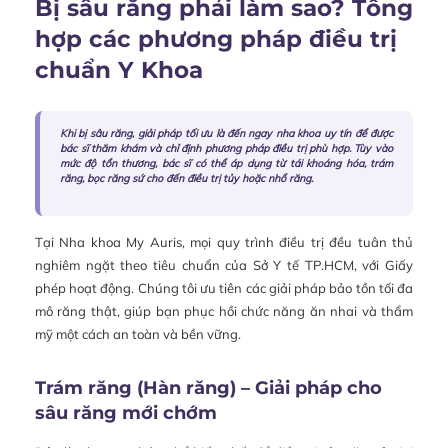
Bị sâu răng phải làm sao? Tổng
hợp các phương pháp điều trị
chuẩn Y Khoa
Khi bị sâu răng, giải pháp tối ưu là đến ngay nha khoa uy tín để được
bác sĩ thăm khám và chỉ định phương pháp điều trị phù hợp. Tùy vào
mức độ tổn thương, bác sĩ có thể áp dụng từ tái khoáng hóa, trám
răng, bọc răng sứ cho đến điều trị tủy hoặc nhổ răng.
Tại Nha khoa My Auris, mọi quy trình điều trị đều tuân thủ
nghiêm ngặt theo tiêu chuẩn của Sở Y tế TP.HCM, với Giấy
phép hoạt động. Chúng tôi ưu tiên các giải pháp bảo tồn tối đa
mô răng thật, giúp bạn phục hồi chức năng ăn nhai và thẩm
mỹ một cách an toàn và bền vững.
Trám răng (Hàn răng) – Giải pháp cho
sâu răng mới chớm