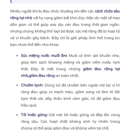
Nhiều người khi bị đau nhức thường tìm đến các
cách chữa sâu
răng tại nhà
với hy vọng giảm bớt khó chịu. Mặc dù một số mẹo
dân gian có thể giúp xoa dịu cơn đau trong thời gian ngắn,
nhưng chúng không thể loại bỏ được các mô răng đã bị hoại tử
và vi khuẩn gây bệnh. Đây chỉ là giải pháp tình thế trong lúc
bạn chưa thể đến nha khoa.
Súc miệng nước muối ấm:
Muối có tính sát khuẩn nhẹ,
giúp làm sạch khoang miệng và giảm viêm nướu tạm
thời. Đây là một trong những
giảm đau răng tại
nhà,giảm đau răng
an toàn nhất.
Chườm lạnh:
Dùng túi đá chườm bên ngoài má tại vị trí
răng đau giúp co mạch máu, giảm sưng và làm tê liệt
tạm thời các dây thần kinh cảm giác, từ đó giảm đau
hiệu quả.
Tỏi hoặc gừng:
Giã nát tỏi hoặc gừng và đắp lên vùng
răng sâu. Các hoạt chất kháng sinh tự nhiên trong
chúng có thể giúp giảm đau và kháng viêm tại chỗ.