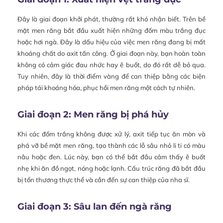
Đây là giai đoạn khởi phát, thường rất khó nhận biết. Trên bề
mặt men răng bắt đầu xuất hiện những đốm màu trắng đục
hoặc hơi ngà. Đây là dấu hiệu của việc men răng đang bị mất
khoáng chất do axit tấn công. Ở giai đoạn này, bạn hoàn toàn
không có cảm giác đau nhức hay ê buốt, do đó rất dễ bỏ qua.
Tuy nhiên, đây là thời điểm vàng để can thiệp bằng các biện
pháp tái khoáng hóa, phục hồi men răng một cách tự nhiên.
Giai đoạn 2: Men răng bị phá hủy
Khi các đốm trắng không được xử lý, axit tiếp tục ăn mòn và
phá vỡ bề mặt men răng, tạo thành các lỗ sâu nhỏ li ti có màu
nâu hoặc đen. Lúc này, bạn có thể bắt đầu cảm thấy ê buốt
nhẹ khi ăn đồ ngọt, nóng hoặc lạnh. Cấu trúc răng đã bắt đầu
bị tổn thương thực thể và cần đến sự can thiệp của nha sĩ.
Giai đoạn 3: Sâu lan đến ngà răng