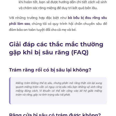
khi hoàn tất, bạn sẽ được hướng dẫn chi tiết cách vệ sinh
và chăm sóc răng miệng để duy trì kết quả bền lâu.
Với những trường hợp đặc biệt như
bà bầu bị đau răng sâu
phải làm sao
, chúng tôi có quy trình hội chẩn chuyên sâu để
đảm bảo an toàn tuyệt đối cho cả mẹ và bé.
Giải đáp các thắc mắc thường
gặp khi bị sâu răng (FAQ)
Trám răng rồi có bị sâu lại không?
Miếng trám không thể bị sâu, nhưng phần mô răng thật còn lại xung
quanh miếng trám vẫn có nguy cơ bị sâu nếu bạn không vệ sinh răng
miệng đúng cách. Vi khuẩn có thể tấn công vào kẽ hở giữa miếng
trám và răng, gây ra tình trạng sâu tái phát.
Răng cửa bị sâu có trám được không?