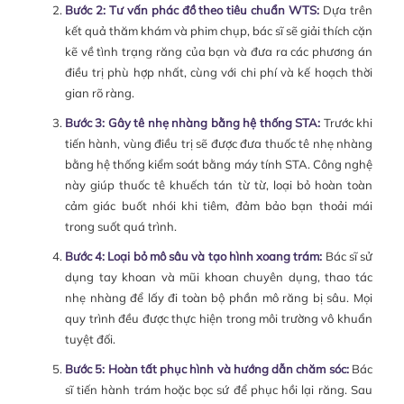
Bước 2: Tư vấn phác đồ theo tiêu chuẩn WTS:
Dựa trên
kết quả thăm khám và phim chụp, bác sĩ sẽ giải thích cặn
kẽ về tình trạng răng của bạn và đưa ra các phương án
điều trị phù hợp nhất, cùng với chi phí và kế hoạch thời
gian rõ ràng.
Bước 3: Gây tê nhẹ nhàng bằng hệ thống STA:
Trước khi
tiến hành, vùng điều trị sẽ được đưa thuốc tê nhẹ nhàng
bằng hệ thống kiểm soát bằng máy tính STA. Công nghệ
này giúp thuốc tê khuếch tán từ từ, loại bỏ hoàn toàn
cảm giác buốt nhói khi tiêm, đảm bảo bạn thoải mái
trong suốt quá trình.
Bước 4: Loại bỏ mô sâu và tạo hình xoang trám:
Bác sĩ sử
dụng tay khoan và mũi khoan chuyên dụng, thao tác
nhẹ nhàng để lấy đi toàn bộ phần mô răng bị sâu. Mọi
quy trình đều được thực hiện trong môi trường vô khuẩn
tuyệt đối.
Bước 5: Hoàn tất phục hình và hướng dẫn chăm sóc:
Bác
sĩ tiến hành trám hoặc bọc sứ để phục hồi lại răng. Sau