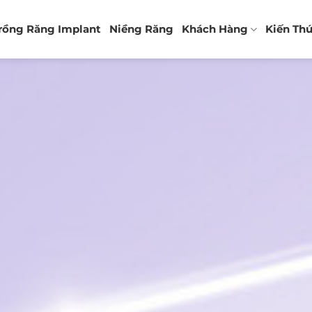
rồng Răng Implant
Niềng Răng
Khách Hàng
Kiến Th