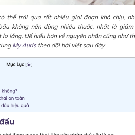
 thể trải qua rất nhiều giai đoạn khó chịu, nh
bầu không nên dùng nhiều thuốc, nhất là giảm
t lo lắng. Để hiểu hơn về nguyên nhân cũng như t
 cùng
My Auris
theo dõi bài viết sau đây.
Mục Lục
[
ẩn
]
u không?
thai an toàn
 đầu hiệu quả
 đầu
g giai đoạn mang thai. Nguyên nhân chủ yếu là do: