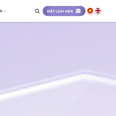
ức
ĐẶT LỊCH HẸN