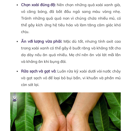
Chọn xoài đúng độ:
Nên chọn những quả xoài xanh già,
vỏ căng bóng, đã bắt đầu ngả sang màu vàng nhẹ.
Tránh những quả quá non vì chúng chứa nhiều mủ, có
thể gây kích ứng hệ tiêu hóa và làm tăng cảm giác khó
chịu.
Ăn với lượng vừa phải:
Mặc dù tốt, nhưng tính axit cao
trong xoài xanh có thể gây ê buốt răng và không tốt cho
dạ dày nếu ăn quá nhiều. Mẹ chỉ nên ăn vài lát mỗi lần
và không ăn khi bụng đói.
Rửa sạch và gọt vỏ:
Luôn rửa kỹ xoài dưới vòi nước chảy
và gọt sạch vỏ để loại bỏ bụi bẩn, vi khuẩn và phần mủ
còn sót lại.