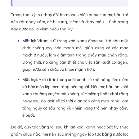
Trong thai kỳ, sự thay đổi hormone khiến nướu của mẹ bầu trở
nên rất nhạy cảm, dễ bị sưng, viêm và chảy máu – tình trạng
này được gọi là viêm nướu thai kỳ.
Mặt lợi:
Vitamin C trong xoài xanh đóng vai trò như một
chất chống oxy hóa mạnh mẽ, giúp củng cố các mao
mạch ở nướu, làm giảm tình trạng chảy máu chân răng.
Đồng thời, nó cũng cần thiết cho việc sản xuất collagen,
giúp nướu săn chắc và khỏe mạnh hơn.
Mặt hại:
Axit citric trong xoài xanh có khả năng làm mềm
và bào mòn lớp men răng bên ngoài. Nếu mẹ bầu ăn xoài
xanh thường xuyên mà không súc miệng hoặc chải răng
ngay sau đó, axit sẽ có thời gian tấn công men răng, làm
tăng nguy cơ sâu răng và khiến răng trở nên nhạy cảm,
ê buốt.
Do đó, quy tắc vàng là: sau khi ăn xoài xanh hoặc bất kỳ thực
phẩm chua nào, mẹ nên súc miệng ngay lập tức bằng nước lọc