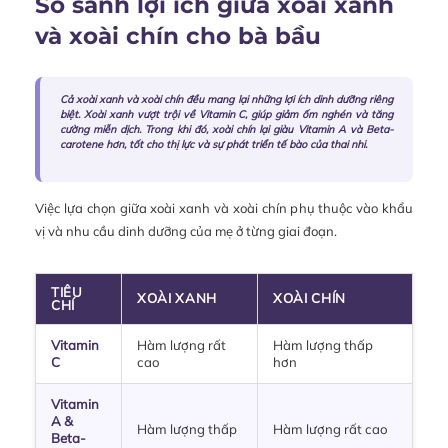
So sánh lợi ích giữa xoài xanh
và xoài chín cho bà bầu
Cả xoài xanh và xoài chín đều mang lại những lợi ích dinh dưỡng riêng
biệt. Xoài xanh vượt trội về Vitamin C, giúp giảm ốm nghén và tăng
cường miễn dịch. Trong khi đó, xoài chín lại giàu Vitamin A và Beta-
carotene hơn, tốt cho thị lực và sự phát triển tế bào của thai nhi.
Việc lựa chọn giữa xoài xanh và xoài chín phụ thuộc vào khẩu
vị và nhu cầu dinh dưỡng của mẹ ở từng giai đoạn.
TIÊU
XOÀI XANH
XOÀI CHÍN
CHÍ
Vitamin
Hàm lượng rất
Hàm lượng thấp
C
cao
hơn
Vitamin
A &
Hàm lượng thấp
Hàm lượng rất cao
Beta-