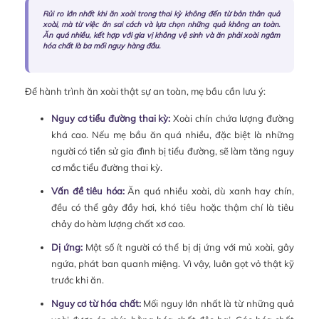
Rủi ro lớn nhất khi ăn xoài trong thai kỳ không đến từ bản thân quả
xoài, mà từ việc ăn sai cách và lựa chọn những quả không an toàn.
Ăn quá nhiều, kết hợp với gia vị không vệ sinh và ăn phải xoài ngâm
hóa chất là ba mối nguy hàng đầu.
Để hành trình ăn xoài thật sự an toàn, mẹ bầu cần lưu ý:
Nguy cơ tiểu đường thai kỳ:
Xoài chín chứa lượng đường
khá cao. Nếu mẹ bầu ăn quá nhiều, đặc biệt là những
người có tiền sử gia đình bị tiểu đường, sẽ làm tăng nguy
cơ mắc tiểu đường thai kỳ.
Vấn đề tiêu hóa:
Ăn quá nhiều xoài, dù xanh hay chín,
đều có thể gây đầy hơi, khó tiêu hoặc thậm chí là tiêu
chảy do hàm lượng chất xơ cao.
Dị ứng:
Một số ít người có thể bị dị ứng với mủ xoài, gây
ngứa, phát ban quanh miệng. Vì vậy, luôn gọt vỏ thật kỹ
trước khi ăn.
Nguy cơ từ hóa chất:
Mối nguy lớn nhất là từ những quả