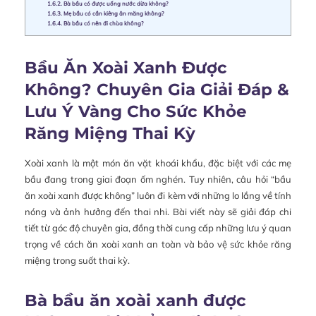
1.6.2.
Bà bầu có được uống nước dừa không?
1.6.3.
Mẹ bầu có cần kiêng ăn măng không?
1.6.4.
Bà bầu có nên đi chùa không?
Bầu Ăn Xoài Xanh Được
Không? Chuyên Gia Giải Đáp &
Lưu Ý Vàng Cho Sức Khỏe
Răng Miệng Thai Kỳ
Xoài xanh là một món ăn vặt khoái khẩu, đặc biệt với các mẹ
bầu đang trong giai đoạn ốm nghén. Tuy nhiên, câu hỏi “bầu
ăn xoài xanh được không” luôn đi kèm với những lo lắng về tính
nóng và ảnh hưởng đến thai nhi. Bài viết này sẽ giải đáp chi
tiết từ góc độ chuyên gia, đồng thời cung cấp những lưu ý quan
trọng về cách ăn xoài xanh an toàn và bảo vệ sức khỏe răng
miệng trong suốt thai kỳ.
Bà bầu ăn xoài xanh được