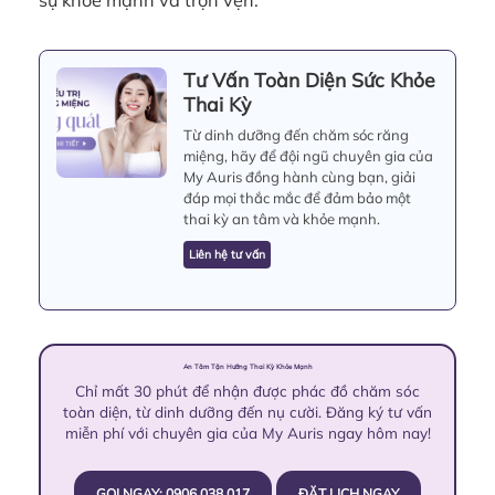
Tư Vấn Toàn Diện Sức Khỏe
Thai Kỳ
Từ dinh dưỡng đến chăm sóc răng
miệng, hãy để đội ngũ chuyên gia của
My Auris đồng hành cùng bạn, giải
đáp mọi thắc mắc để đảm bảo một
thai kỳ an tâm và khỏe mạnh.
Liên hệ tư vấn
An Tâm Tận Hưởng Thai Kỳ Khỏe Mạnh
Chỉ mất 30 phút để nhận được phác đồ chăm sóc
toàn diện, từ dinh dưỡng đến nụ cười. Đăng ký tư vấn
miễn phí với chuyên gia của My Auris ngay hôm nay!
GỌI NGAY: 0906 038 017
ĐẶT LỊCH NGAY