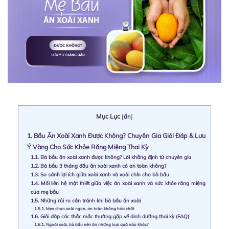
Mục Lục
[
ẩn
]
1.
Bầu Ăn Xoài Xanh Được Không? Chuyên Gia Giải Đáp & Lưu
Ý Vàng Cho Sức Khỏe Răng Miệng Thai Kỳ
1.1.
Bà bầu ăn xoài xanh được không? Lời khẳng định từ chuyên gia
1.2.
Bà bầu 3 tháng đầu ăn xoài xanh có an toàn không?
1.3.
So sánh lợi ích giữa xoài xanh và xoài chín cho bà bầu
1.4.
Mối liên hệ mật thiết giữa việc ăn xoài xanh và sức khỏe răng miệng
của mẹ bầu
1.5.
Những rủi ro cần tránh khi bà bầu ăn xoài
1.5.1.
Mẹo chọn xoài ngon, an toàn không hóa chất
1.6.
Giải đáp các thắc mắc thường gặp về dinh dưỡng thai kỳ (FAQ)
1.6.1.
Ngoài xoài, bà bầu nên ăn những loại quả nào khác?