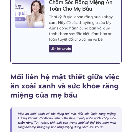
Chăm Sóc Răng Miệng An
Toàn Cho Mẹ Bầu
Thai kỳ là giai đoạn răng nướu nhạy
cảm. Hãy để các chuyên gia của My
Auris đồng hành cùng bạn với quy
trình chăm sóc đặc biệt, đảm bảo an
toàn tuyệt đối cho cả mẹ và bé.
Liên hệ tư vấn
Mối liên hệ mật thiết giữa việc
ăn xoài xanh và sức khỏe răng
miệng của mẹ bầu
Việc ăn xoài xanh có tác động hai mặt đến sức khỏe răng miệng.
Lượng Vitamin C dồi dào giúp nướu khỏe mạnh, ngăn ngừa chảy máu
chân răng. Tuy nhiên, tính axit cao trong xoài có thể bào mòn men
răng nếu mẹ không vệ sinh răng miệng đúng cách sau khi ăn.