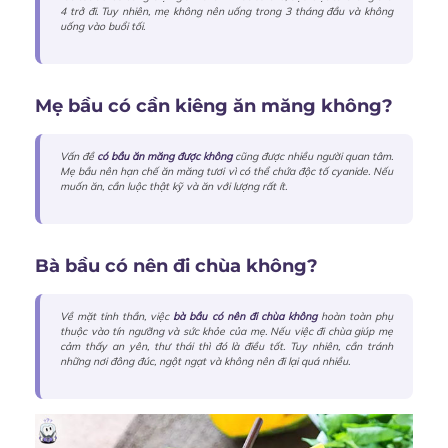
4 trở đi. Tuy nhiên, mẹ không nên uống trong 3 tháng đầu và không
uống vào buổi tối.
Mẹ bầu có cần kiêng ăn măng không?
Vấn đề
có bầu ăn măng được không
cũng được nhiều người quan tâm.
Mẹ bầu nên hạn chế ăn măng tươi vì có thể chứa độc tố cyanide. Nếu
muốn ăn, cần luộc thật kỹ và ăn với lượng rất ít.
Bà bầu có nên đi chùa không?
Về mặt tinh thần, việc
bà bầu có nên đi chùa không
hoàn toàn phụ
thuộc vào tín ngưỡng và sức khỏe của mẹ. Nếu việc đi chùa giúp mẹ
cảm thấy an yên, thư thái thì đó là điều tốt. Tuy nhiên, cần tránh
những nơi đông đúc, ngột ngạt và không nên đi lại quá nhiều.