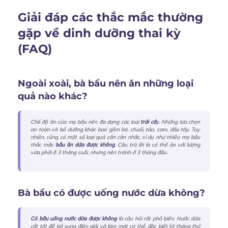
Giải đáp các thắc mắc thường
gặp về dinh dưỡng thai kỳ
(FAQ)
Ngoài xoài, bà bầu nên ăn những loại
quả nào khác?
Chế độ ăn của mẹ bầu nên đa dạng các loại
trái câ
y. Những lựa chọn
an toàn và bổ dưỡng khác bao gồm bơ, chuối, táo, cam, dâu tây. Tuy
nhiên, cũng có một số loại quả cần cân nhắc, ví dụ như nhiều mẹ bầu
thắc mắc
bầu ăn dứa được không
. Câu trả lời là có thể ăn với lượng
vừa phải ở 3 tháng cuối, nhưng nên tránh ở 3 tháng đầu.
Bà bầu có được uống nước dừa không?
Có bầu uống nước dừa được không
là câu hỏi rất phổ biến. Nước dừa
rất tốt để bổ sung điện giải và làm mát cơ thể, đặc biệt từ tháng thứ