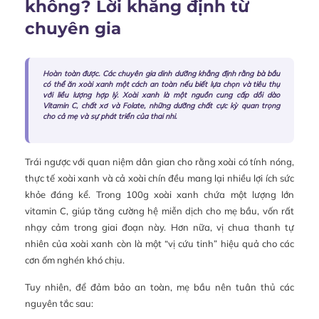
không? Lời khẳng định từ
chuyên gia
Hoàn toàn được. Các chuyên gia dinh dưỡng khẳng định rằng bà bầu
có thể ăn xoài xanh một cách an toàn nếu biết lựa chọn và tiêu thụ
với liều lượng hợp lý. Xoài xanh là một nguồn cung cấp dồi dào
Vitamin C, chất xơ và Folate, những dưỡng chất cực kỳ quan trọng
cho cả mẹ và sự phát triển của thai nhi.
Trái ngược với quan niệm dân gian cho rằng xoài có tính nóng,
thực tế xoài xanh và cả xoài chín đều mang lại nhiều lợi ích sức
khỏe đáng kể. Trong 100g xoài xanh chứa một lượng lớn
vitamin C, giúp tăng cường hệ miễn dịch cho mẹ bầu, vốn rất
nhạy cảm trong giai đoạn này. Hơn nữa, vị chua thanh tự
nhiên của xoài xanh còn là một “vị cứu tinh” hiệu quả cho các
cơn ốm nghén khó chịu.
Tuy nhiên, để đảm bảo an toàn, mẹ bầu nên tuân thủ các
nguyên tắc sau: