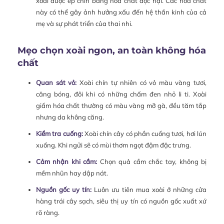
xoài được ép chín bằng hóa chất độc hại. Các hóa chất
này có thể gây ảnh hưởng xấu đến hệ thần kinh của cả
mẹ và sự phát triển của thai nhi.
Mẹo chọn xoài ngon, an toàn không hóa
chất
Quan sát vỏ:
Xoài chín tự nhiên có vỏ màu vàng tươi,
căng bóng, đôi khi có những chấm đen nhỏ li ti. Xoài
giấm hóa chất thường có màu vàng mỡ gà, đều tăm tắp
nhưng da không căng.
Kiểm tra cuống:
Xoài chín cây có phần cuống tươi, hơi lún
xuống. Khi ngửi sẽ có mùi thơm ngọt đậm đặc trưng.
Cảm nhận khi cầm:
Chọn quả cầm chắc tay, không bị
mềm nhũn hay dập nát.
Nguồn gốc uy tín:
Luôn ưu tiên mua xoài ở những cửa
hàng trái cây sạch, siêu thị uy tín có nguồn gốc xuất xứ
rõ ràng.