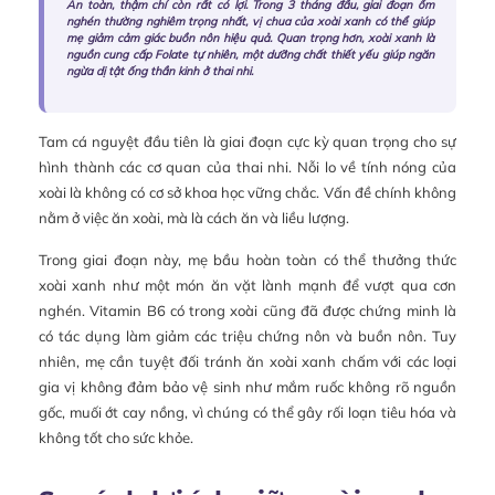
An toàn, thậm chí còn rất có lợi. Trong 3 tháng đầu, giai đoạn ốm
nghén thường nghiêm trọng nhất, vị chua của xoài xanh có thể giúp
mẹ giảm cảm giác buồn nôn hiệu quả. Quan trọng hơn, xoài xanh là
nguồn cung cấp Folate tự nhiên, một dưỡng chất thiết yếu giúp ngăn
ngừa dị tật ống thần kinh ở thai nhi.
Tam cá nguyệt đầu tiên là giai đoạn cực kỳ quan trọng cho sự
hình thành các cơ quan của thai nhi. Nỗi lo về tính nóng của
xoài là không có cơ sở khoa học vững chắc. Vấn đề chính không
nằm ở việc ăn xoài, mà là cách ăn và liều lượng.
Trong giai đoạn này, mẹ bầu hoàn toàn có thể thưởng thức
xoài xanh như một món ăn vặt lành mạnh để vượt qua cơn
nghén. Vitamin B6 có trong xoài cũng đã được chứng minh là
có tác dụng làm giảm các triệu chứng nôn và buồn nôn. Tuy
nhiên, mẹ cần tuyệt đối tránh ăn xoài xanh chấm với các loại
gia vị không đảm bảo vệ sinh như mắm ruốc không rõ nguồn
gốc, muối ớt cay nồng, vì chúng có thể gây rối loạn tiêu hóa và
không tốt cho sức khỏe.