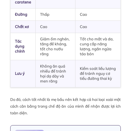
carotene
Đường
Thấp
Cao
Chất xơ
Cao
Cao
Giảm ốm nghén,
Tốt cho mắt và da,
Tác
tăng đề kháng,
cung cấp năng
dụng
tốt cho nướu
lượng, ngăn ngừa
chính
răng
táo bón
Không ăn quá
Kiểm soát liều lượng
nhiều để tránh
Lưu ý
để tránh nguy cơ
hại dạ dày và
tiểu đường thai kỳ
men răng
Do đó, cách tốt nhất là mẹ bầu nên kết hợp cả hai loại xoài một
cách cân bằng trong chế độ ăn của mình để nhận được lợi ích
toàn diện.