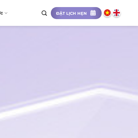
ức
ĐẶT LỊCH HẸN