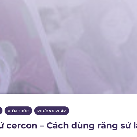
,
KIẾN THỨC
,
PHƯƠNG PHÁP
ứ cercon – Cách dùng răng sứ 