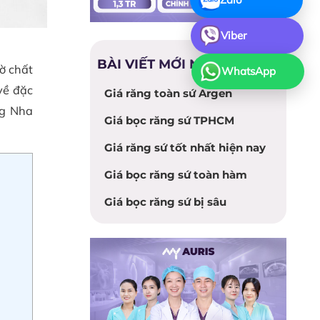
Viber
BÀI VIẾT MỚI NHẤT
ờ chất
WhatsApp
về đặc
Giá răng toàn sứ Argen
ng Nha
Giá bọc răng sứ TPHCM
Giá răng sứ tốt nhất hiện nay
Giá bọc răng sứ toàn hàm
Giá bọc răng sứ bị sâu