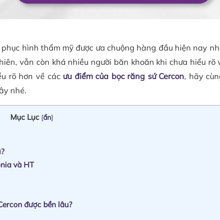
n phục hình thẩm mỹ được ưa chuộng hàng đầu hiện nay nh
hiên, vẫn còn khá nhiều người băn khoăn khi chưa hiểu rõ 
ểu rõ hơn về các
ưu điểm của bọc răng sứ Cercon
, hãy cù
đây nhé.
Mục Lục
[
ẩn
]
ì?
onia và HT
Cercon được bền lâu?