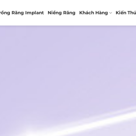
rồng Răng Implant
Niềng Răng
Khách Hàng
Kiến Th