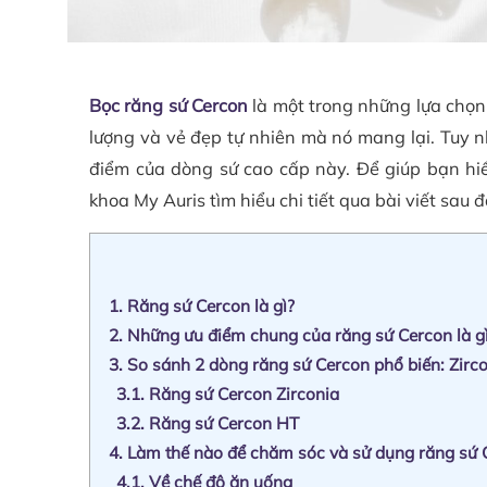
Bọc răng sứ Cercon
là một trong những lựa chọ
lượng và vẻ đẹp tự nhiên mà nó mang lại. Tuy n
điểm của dòng sứ cao cấp này. Để giúp bạn hi
khoa My Auris tìm hiểu chi tiết qua bài viết sau 
1.
Răng sứ Cercon là gì?
2.
Những ưu điểm chung của răng sứ Cercon là g
3.
So sánh 2 dòng răng sứ Cercon phổ biến: Zirc
3.1.
Răng sứ Cercon Zirconia
3.2.
Răng sứ Cercon HT
4.
Làm thế nào để chăm sóc và sử dụng răng sứ 
4.1.
Về chế độ ăn uống