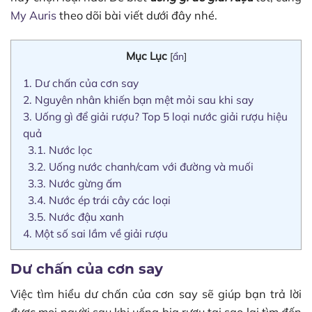
My Auris
theo dõi bài viết dưới đây nhé.
Mục Lục
[
ẩn
]
1.
Dư chấn của cơn say
2.
Nguyên nhân khiến bạn mệt mỏi sau khi say
3.
Uống gì để giải rượu? Top 5 loại nước giải rượu hiệu
quả
3.1.
Nước lọc
3.2.
Uống nước chanh/cam với đường và muối
3.3.
Nước gừng ấm
3.4.
Nước ép trái cây các loại
3.5.
Nước đậu xanh
4.
Một số sai lầm về giải rượu
Dư chấn của cơn say
Việc tìm hiểu dư chấn của cơn say sẽ giúp bạn trả lời
được mọi người sau khi uống bia rượu tại sao lại tìm đến