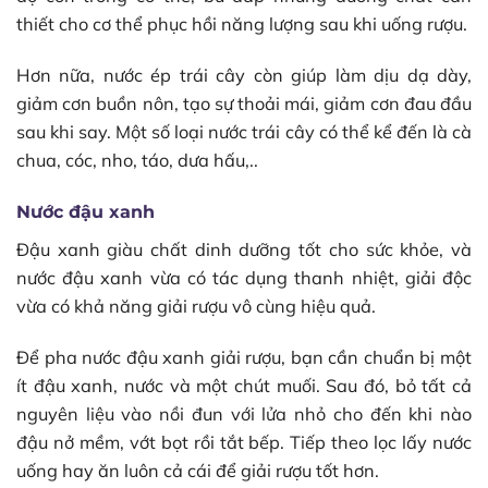
thiết cho cơ thể phục hồi năng lượng sau khi uống rượu.
Hơn nữa, nước ép trái cây còn giúp làm dịu dạ dày,
giảm cơn buồn nôn, tạo sự thoải mái, giảm cơn đau đầu
sau khi say. Một số loại nước trái cây có thể kể đến là cà
chua, cóc, nho, táo, dưa hấu,..
Nước đậu xanh
Đậu xanh giàu chất dinh dưỡng tốt cho sức khỏe, và
nước đậu xanh vừa có tác dụng thanh nhiệt, giải độc
vừa có khả năng giải rượu vô cùng hiệu quả.
Để pha nước đậu xanh giải rượu, bạn cần chuẩn bị một
ít đậu xanh, nước và một chút muối. Sau đó, bỏ tất cả
nguyên liệu vào nồi đun với lửa nhỏ cho đến khi nào
đậu nở mềm, vớt bọt rồi tắt bếp. Tiếp theo lọc lấy nước
uống hay ăn luôn cả cái để giải rượu tốt hơn.