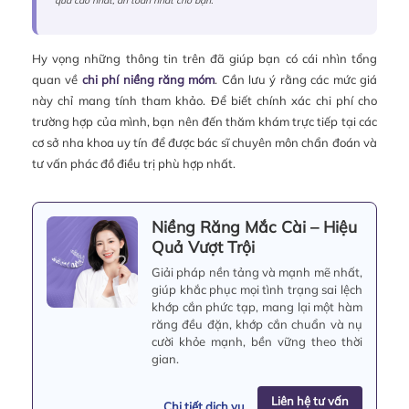
quả cao nhất, an toàn nhất cho bạn.
Hy vọng những thông tin trên đã giúp bạn có cái nhìn tổng
quan về
chi phí niềng răng móm
. Cần lưu ý rằng các mức giá
này chỉ mang tính tham khảo. Để biết chính xác chi phí cho
trường hợp của mình, bạn nên đến thăm khám trực tiếp tại các
cơ sở nha khoa uy tín để được bác sĩ chuyên môn chẩn đoán và
tư vấn phác đồ điều trị phù hợp nhất.
Niềng Răng Mắc Cài – Hiệu
Quả Vượt Trội
Giải pháp nền tảng và mạnh mẽ nhất,
giúp khắc phục mọi tình trạng sai lệch
khớp cắn phức tạp, mang lại một hàm
răng đều đặn, khớp cắn chuẩn và nụ
cười khỏe mạnh, bền vững theo thời
gian.
Liên hệ tư vấn
Chi tiết dịch vụ