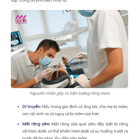
Nguyên nhân gây ra hiện tượng răng móm
Di truyền:
Nếu trong gia đình có ông bà, cha mẹ bị móm,
con cái sinh ra có nguy cơ bị móm cao hơn.
Mất răng sớm:
Mất răng sữa quá sớm, đặc biệt là răng
cối hàm dưới, có thể khiến hàm dưới có xu hướng trượt ra
trước để ăn nhai, lâu dần gây móm.