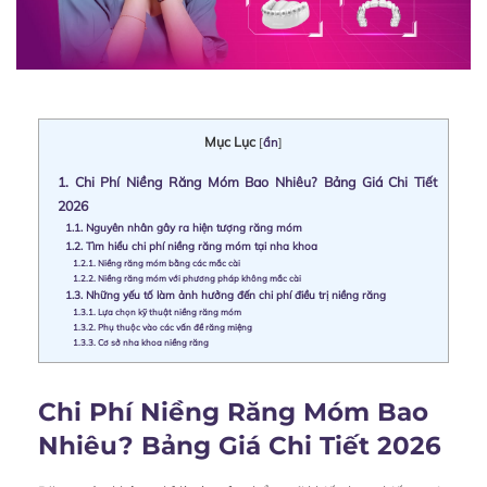
Mục Lục
[
ẩn
]
1.
Chi Phí Niềng Răng Móm Bao Nhiêu? Bảng Giá Chi Tiết
2026
1.1.
Nguyên nhân gây ra hiện tượng răng móm
1.2.
Tìm hiểu chi phí niềng răng móm tại nha khoa
1.2.1.
Niềng răng móm bằng các mắc cài
1.2.2.
Niềng răng móm với phương pháp không mắc cài
1.3.
Những yếu tố làm ảnh hưởng đến chi phí điều trị niềng răng
1.3.1.
Lựa chọn kỹ thuật niềng răng móm
1.3.2.
Phụ thuộc vào các vấn đề răng miệng
1.3.3.
Cơ sở nha khoa niềng răng
Chi Phí Niềng Răng Móm Bao
Nhiêu? Bảng Giá Chi Tiết 2026