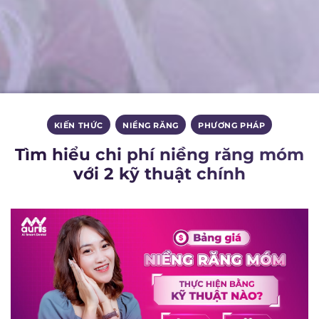
KIẾN THỨC
,
NIỀNG RĂNG
,
PHƯƠNG PHÁP
Tìm hiểu chi phí niềng răng móm
với 2 kỹ thuật chính