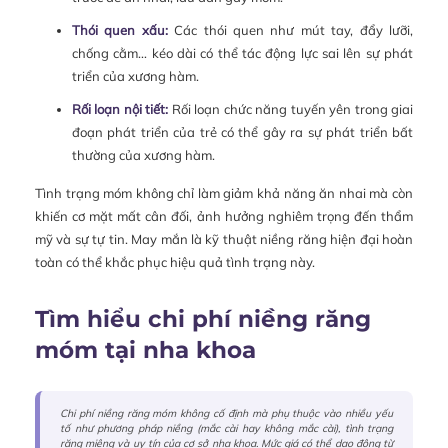
Thói quen xấu:
Các thói quen như mút tay, đẩy lưỡi,
chống cằm… kéo dài có thể tác động lực sai lên sự phát
triển của xương hàm.
Rối loạn nội tiết:
Rối loạn chức năng tuyến yên trong giai
đoạn phát triển của trẻ có thể gây ra sự phát triển bất
thường của xương hàm.
Tình trạng móm không chỉ làm giảm khả năng ăn nhai mà còn
khiến cơ mặt mất cân đối, ảnh hưởng nghiêm trọng đến thẩm
mỹ và sự tự tin. May mắn là kỹ thuật niềng răng hiện đại hoàn
toàn có thể khắc phục hiệu quả tình trạng này.
Tìm hiểu chi phí niềng răng
móm tại nha khoa
Chi phí niềng răng móm không cố định mà phụ thuộc vào nhiều yếu
tố như phương pháp niềng (mắc cài hay không mắc cài), tình trạng
răng miệng và uy tín của cơ sở nha khoa. Mức giá có thể dao động từ