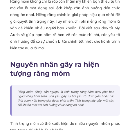
Răng móm không chỉ là rào cản thẩm mỹ khiến bạn thiếu tự tin
mà còn là một dạng sai lệch khớp cắn ảnh hưởng đến chức
năng ăn nhai. Niềng răng chính là giải pháp hiệu quả nhất để
giải quyết tình trạng này. Tuy nhiên, chi phí niềng răng móm là
vấn đề khiến nhiều người băn khoăn. Bài viết sau đây từ My
Auris sẽ giúp bạn nắm rõ hơn về các mức chi phí, các yếu tố
ảnh hưởng để có sự chuẩn bị tài chính tốt nhất cho hành trình
kiến tạo nụ cười mới.
Nguyên nhân gây ra hiện
tượng răng móm
Răng móm (khớp cắn ngược) là tình trạng răng hàm dưới phủ bên
ngoài răng hàm trên, chủ yếu gây ra bởi yếu tố di truyền hoặc các
thói quen xấu trong giai đoạn phát triển. Tình trạng này gây mất cân
đối khuôn mặt và ảnh hưởng chức năng ăn nhai.
Tình trạng móm có thể xuất hiện do nhiều nguyên nhân phức
tạp, trong đó phổ biến nhất là: