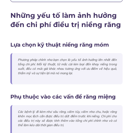
Những yếu tố làm ảnh hưởng
đến chi phí điều trị niềng răng
Lựa chọn kỹ thuật niềng răng móm
Phương pháp chỉnh nha bạn chọn là yếu tố ảnh hưởng lớn nhất đến
tổng chi phí. Mỗi kỹ thuật, từ mắc cài kim loại đến khay niềng trong
suốt, đều có mức giá khác nhau tương ứng với ưu điểm về hiệu quả,
thẩm mỹ và sự tiện lợi mà nó mang lại.
Phụ thuộc vào các vấn đề răng miệng
Các bệnh lý đi kèm như sâu răng, viêm tủy, viêm nha chu, hoặc răng
khôn mọc lệch cần được điều trị dứt điểm trước khi niềng. Chi phí cho
các điều trị này sẽ được tính thêm vào tổng chi phí chỉnh nha và có
thể làm kéo dài thời gian điều trị.